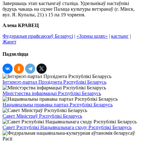
Завершыць этап кастынгаў сталіца. Удзельнікаў настаўнікі
будуць чакаць на сцэне Палаца культуры ветэранаў (г. Мінск,
вул. Я. Купалы, 21) з 15 па 19 чэрвеня.
Алена КРАВЕЦ
Федэрацыя прафсаюзаў Беларусі
|
«Зорны шлях»
|
кастынг
|
Жанет
Падзяліцца
Інтэрнэт-партал Прэзідэнта Рэспублікі Беларусь
Міністэрства інфармацыі Рэспублікі Беларусь
Нацыянальны прававы партал Рэспублікі Беларусь
Савет Міністраў Рэспублікі Беларусь
Савет Рэспублікі Нацыянальнага сходу Рэспублікі Беларусь