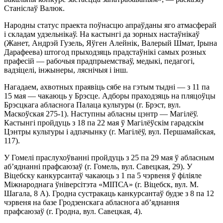
Станіслаў Валюк.
Народны статус праекта поўнасцю апраўданы яго атмасферай
і складам удзельнікаў. На кастынгі да зорных настаўнікаў
(Жанет, Андрэй Гузель, Яўген Алейнік, Валерый Шмат, Ірына
Дарафеева) штогод прыходзяць прадстаўнікі самых розных
прафесій — рабочыя прадпрыемстваў, медыкі, педагогі,
вадзіцелі, інжынеры, ляснічыя і інш.
Нагадаем, ахвотных праявіць сябе на гэтым тыдні — з 11 па
15 мая — чакаюць у Брэсце. Адборы праходзяць на пляцоўцы
Брэсцкага абласнога Палаца культуры (г. Брэст, вул.
Маскоўская 275-1). Наступны абласны цэнтр — Магілёў.
Кастынгі пройдуць з 18 па 22 мая ў Магілёўскім гарадскім
Цэнтры культуры і адпачынку (г. Магілёў, вул. Першамайская,
117).
У Гомелі праслухоўванні пройдуць з 25 па 29 мая ў абласным
аб’яднанні прафсаюзаў (г. Гомель, вул. Савецкая, 29). У
Віцебску канкурсантаў чакаюць з 1 па 5 чэрвеня ў філіяле
Міжнароднага ўніверсітэта «МІПСА» (г. Віцебск, вул. М.
Шагала, 8 А). Гродна сустракаць канкурсантаў будзе з 8 па 12
чэрвеня на базе Гродзенскага абласнога аб’яднання
прафсаюзаў (г. Гродна, вул. Савецкая, 4).