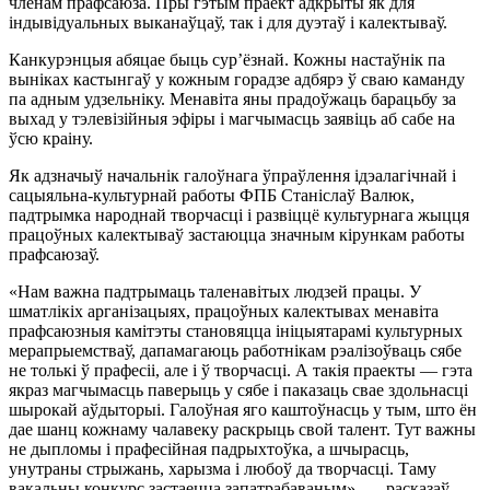
членам прафсаюза. Пры гэтым праект адкрыты як для
індывідуальных выканаўцаў, так і для дуэтаў і калектываў.
Канкурэнцыя абяцае быць сур’ёзнай. Кожны настаўнік па
выніках кастынгаў у кожным горадзе адбярэ ў сваю каманду
па адным удзельніку. Менавіта яны прадоўжаць барацьбу за
выхад у тэлевізійныя эфіры і магчымасць заявіць аб сабе на
ўсю краіну.
Як адзначыў начальнік галоўнага ўпраўлення ідэалагічнай і
сацыяльна-культурнай работы ФПБ Станіслаў Валюк,
падтрымка народнай творчасці і развіццё культурнага жыцця
працоўных калектываў застаюцца значным кірункам работы
прафсаюзаў.
«Нам важна падтрымаць таленавітых людзей працы. У
шматлікіх арганізацыях, працоўных калектывах менавіта
прафсаюзныя камітэты становяцца ініцыятарамі культурных
мерапрыемстваў, дапамагаюць работнікам рэалізоўваць сябе
не толькі ў прафесіі, але і ў творчасці. А такія праекты — гэта
якраз магчымасць паверыць у сябе і паказаць свае здольнасці
шырокай аўдыторыі. Галоўная яго каштоўнасць у тым, што ён
дае шанц кожнаму чалавеку раскрыць свой талент. Тут важны
не дыпломы і прафесійная падрыхтоўка, а шчырасць,
унутраны стрыжань, харызма і любоў да творчасці. Таму
вакальны конкурс застаецца запатрабаваным», — расказаў