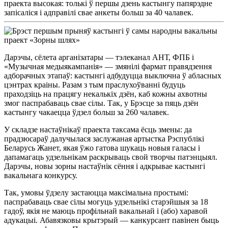
праекта высокая: толькі ў першы дзень кастынгу папярэдне
запісаліся і адправілі свае анкеты больш за 40 чалавек.
Дарэчы, сёлета арганізатары — тэлеканал АНТ, ФПБ і
«Музычная медыякампанія» — змянілі фармат правядзення
адборачных этапаў: кастынгі адбудуцца выключна ў абласных
цэнтрах краіны. Разам з тым праслухоўванні будуць
праходзіць на працягу некалькіх дзён, каб кожны ахвотны
змог паспрабаваць свае сілы. Так, у Брэсце за пяць дзён
кастынгу чакаецца ўдзел больш за 260 чалавек.
У складзе настаўнікаў праекта таксама ёсць змены: да
прадзюсараў далучылася заслужаная артыстка Рэспублікі
Беларусь Жанет, якая ўжо гатова шукаць новыя галасы і
дапамагаць удзельнікам раскрываць свой творчы патэнцыял.
Дарэчы, новы зорны настаўнік сёння і адкрывае кастынгі
вакальнага конкурсу.
Так, умовы ўдзелу застаюцца максімальна простымі:
паспрабаваць свае сілы могуць удзельнікі старэйшыя за 18
гадоў, якія не маюць профільнай вакальнай і (або) харавой
адукацыі. Абавязковы крытэрый — канкурсант павінен быць