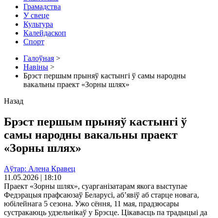
Грамадства
У свеце
Культура
Калейдаскоп
Спорт
Галоўная
>
Навіны
>
Брэст першым прыняў кастынгі ў самы народны
вакальны праект «Зорны шлях»
Назад
Брэст першым прыняў кастынгі ў
самы народны вакальны праект
«Зорны шлях»
Аўтар: Алена Кравец
11.05.2026 | 18:10
Праект «Зорны шлях», суарганізатарам якога выступае
Федэрацыя прафсаюзаў Беларусі, аб’явіў аб старце новага,
юбілейнага 5 сезона. Ужо сёння, 11 мая, прадзюсары
сустракаюць удзельнікаў у Брэсце. Цікавасць па традыцыі да