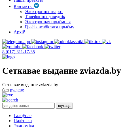
Нашы праекты
Кантакты
Электронны зварот
Тэлефонны даведнік
Электронная прыёмная
Графік асабістага прыёму
Архіў
8 (017) 311-17-35
Сеткавае выданне zviazda.by
Сеткавае выданне zviazda.by
бел
рус
eng
Галоўнае
Палітыка
Эканоміка