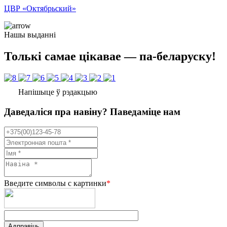
ЦВР «Октябрьский»
Нашы выданні
Толькі самае цікавае — па-беларуску!
Напішыце ў рэдакцыю
Даведаліся пра навіну? Паведаміце нам
Введите символы с картинки
*
Адправіць