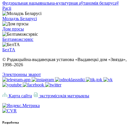
Федэральная нацыянальна-культурная аўтаномія беларусаў
Расіі
Моладзь Беларусі
Дом прэсы
Белтаможсэрвіс
БелТА
© Рэдакцыйна-выдавецкая установа «Выдавецкі дом «Звязда»,
1998–
2026
Электронны зварот
Карта сайта
экстрэмісцкія матэрыялы
Разработка