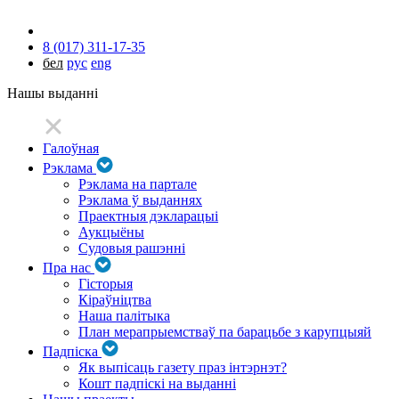
8 (017) 311-17-35
бел
рус
eng
Нашы выданні
Галоўная
Рэклама
Рэклама на партале
Рэклама ў выданнях
Праектныя дэкларацыі
Аукцыёны
Судовыя рашэнні
Пра нас
Гісторыя
Кіраўніцтва
Наша палітыка
План мерапрыемстваў па барацьбе з карупцыяй
Падпіска
Як выпісаць газету праз інтэрнэт?
Кошт падпіскі на выданні