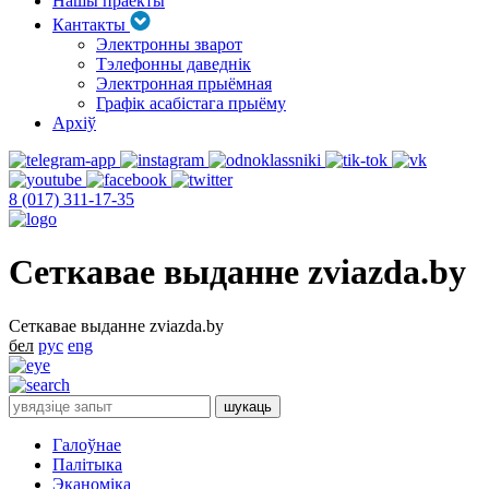
Нашы праекты
Кантакты
Электронны зварот
Тэлефонны даведнік
Электронная прыёмная
Графік асабістага прыёму
Архіў
8 (017) 311-17-35
Сеткавае выданне zviazda.by
Сеткавае выданне zviazda.by
бел
рус
eng
Галоўнае
Палітыка
Эканоміка