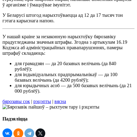
ў арганізме і ўмацоўвае імунітэт.
У Беларусі штогод нарыхтоўваецца ад 12 да 17 тысяч тон
гэтага карыснага напою.
У нашай краіне за незаконную нарыхтоўку бярозавіку
прадугледжаны значныя штрафы. Згодна з артыкулам 16.19
Кодэкса аб адміністрацыйных правапарушэннях, памеры
штрафаў складаюць:
для грамадзян — да 20 базавых велічынь (да 840
рублёў);
для індывідуальных прадпрымальнікаў — да 100
базавых велічынь (да 4200 рублёў);
для юрыдычных асоб — да 500 базавых велічынь (да 21
000 рублёў).
бярозавы сок
|
рэцэпты
|
вясна
Падзяліцца