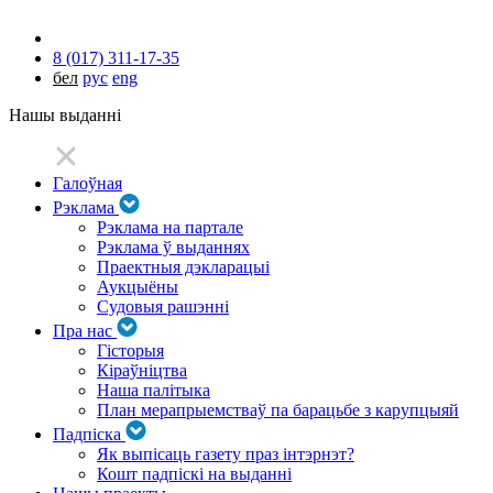
8 (017) 311-17-35
бел
рус
eng
Нашы выданні
Галоўная
Рэклама
Рэклама на партале
Рэклама ў выданнях
Праектныя дэкларацыі
Аукцыёны
Судовыя рашэнні
Пра нас
Гісторыя
Кіраўніцтва
Наша палітыка
План мерапрыемстваў па барацьбе з карупцыяй
Падпіска
Як выпісаць газету праз інтэрнэт?
Кошт падпіскі на выданні