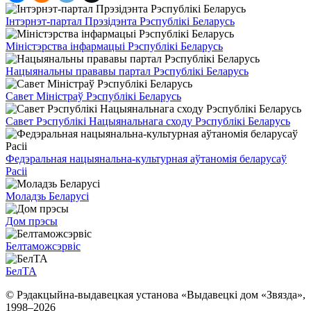
Інтэрнэт-партал Прэзідэнта Рэспублікі Беларусь
Міністэрства інфармацыі Рэспублікі Беларусь
Нацыянальны прававы партал Рэспублікі Беларусь
Савет Міністраў Рэспублікі Беларусь
Савет Рэспублікі Нацыянальнага сходу Рэспублікі Беларусь
Федэральная нацыянальна-культурная аўтаномія беларусаў
Расіі
Моладзь Беларусі
Дом прэсы
Белтаможсэрвіс
БелТА
© Рэдакцыйна-выдавецкая установа «Выдавецкі дом «Звязда»,
1998–
2026