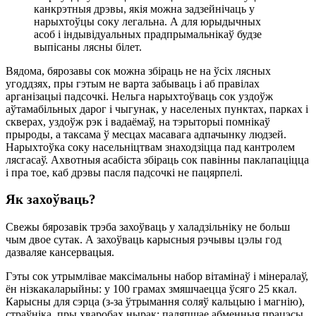
канкрэтныя дрэвы, якія можна задзейнічаць у
нарыхтоўцы соку легальна. А для юрыдычных
асоб і індывідуальных прадпрымальнікаў будзе
выпісаны лясны білет.
Вядома, бярозавы сок можна збіраць не на ўсіх лясных
угоддзях, пры гэтым не варта забываць і аб правілах
арганізацыі падсочкі. Нельга нарыхтоўваць сок уздоўж
аўтамабільных дарог і чыгунак, у населеных пунктах, парках і
скверах, уздоўж рэк і вадаёмаў, на тэрыторыі помнікаў
прыроды, а таксама ў месцах масавага адпачынку людзей.
Нарыхтоўка соку насельніцтвам знаходзіцца пад кантролем
лясгасаў. Ахвотныя асабіста збіраць сок павінны паклапаціцца
і пра тое, каб дрэвы пасля падсочкі не пацярпелі.
Як захоўваць?
Свежы бярозавік трэба захоўваць у халадзільніку не больш
чым двое сутак. А захоўваць карысныя рэчывы цэлы год
дазваляе кансервацыя.
Гэты сок утрымлівае максімальны набор вітамінаў і мінералаў,
ён нізкакаларыйны: у 100 грамах змяшчаецца ўсяго 25 ккал.
Карысны для сэрца (з-за ўтрымання соляў кальцыю і магнію),
страўніка, пры хваробах нырак; паляпшае абменныя працэсы