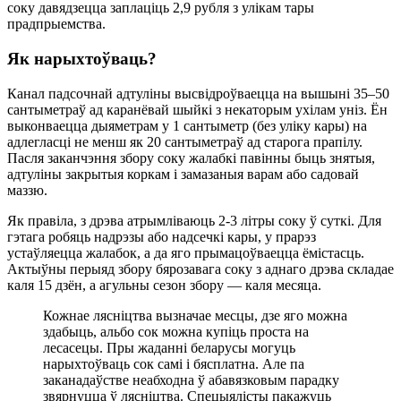
соку давядзецца заплаціць 2,9 рубля з улікам тары
прадпрыемства.
Як нарыхтоўваць?
Канал падсочнай адтуліны высвідроўваецца на вышыні 35–50
сантыметраў ад каранёвай шыйкі з некаторым ухілам уніз. Ён
выконваецца дыяметрам у 1 сантыметр (без уліку кары) на
адлегласці не менш як 20 сантыметраў ад старога прапілу.
Пасля заканчэння збору соку жалабкі павінны быць знятыя,
адтуліны закрытыя коркам і замазаныя варам або садовай
маззю.
Як правіла, з дрэва атрымліваюць 2-3 літры соку ў суткі. Для
гэтага робяць надрэзы або надсечкі кары, у прарэз
устаўляецца жалабок, а да яго прымацоўваецца ёмістасць.
Актыўны перыяд збору бярозавага соку з аднаго дрэва складае
каля 15 дзён, а агульны сезон збору — каля месяца.
Кожнае лясніцтва вызначае месцы, дзе яго можна
здабыць, альбо сок можна купіць проста на
лесасецы. Пры жаданні беларусы могуць
нарыхтоўваць сок самі і бясплатна. Але па
заканадаўстве неабходна ў абавязковым парадку
звярнуцца ў лясніцтва. Спецыялісты пакажуць