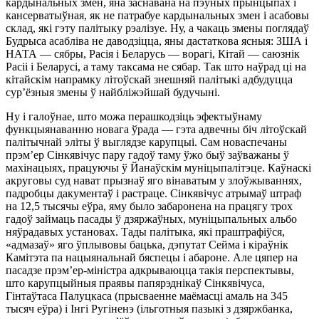
кардынальных змен, яна заснавана на пэўных прынцыпах і
кансерватыўная, як не патрабуе кардынальных змен і асабовы
склад, які гэту палітыку рэалізуе. Ну, а чакаць змены поглядаў
Будрыса асабліва не даводзіцца, яны дастаткова ясныя: ЗША і
НАТА — сябры, Расія і Беларусь — ворагі, Кітай — саюзнік
Расіі і Беларусі, а таму таксама не сябар. Так што наўрад ці на
кітайскім напрамку літоўскай знешняй палітыкі адбудуцца
сур’ёзныя змены ў найбліжэйшай будучыні.
Ну і галоўнае, што можа перашкодзіць эфектыўнаму
функцыянаванню новага ўрада — гэта адвечны біч літоўскай
палітычнай эліты ў выглядзе карупцыі. Сам новаспечаны
прэм’ер Сінкявічус пару гадоў таму ўжо быў заўважаны ў
махінацыях, працуючы ў Йанаўскім муніцыпалітэце. Каўнаскі
акруговы суд нават прызнаў яго вінаватым у злоўжываннях,
падробцы дакументаў і растраце. Сінкявічус атрымаў штраф
на 12,5 тысячы еўра, яму было забаронена на працягу трох
гадоў займаць пасады ў дзяржаўных, муніцыпальных альбо
няўрадавых установах. Тады палітыка, які праштрафіўся,
«адмазаў» яго ўплывовы бацька, дэпутат Сейма і кіраўнік
Камітэта па нацыянальнай бяспецы і абароне. Але цяпер на
пасадзе прэм’ер-міністра адкрываюцца такія перспектывы,
што карупцыйныя праявы папярэднікаў Сінкявічуса,
Гінтаўтаса Палуцкаса (прысваенне маёмасці амаль на 345
тысяч еўра) і Інгі Ругіненэ (ільготныя пазыкі з дзяржбанка,