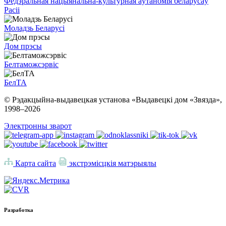
Федэральная нацыянальна-культурная аўтаномія беларусаў
Расіі
Моладзь Беларусі
Дом прэсы
Белтаможсэрвіс
БелТА
© Рэдакцыйна-выдавецкая установа «Выдавецкі дом «Звязда»,
1998–
2026
Электронны зварот
Карта сайта
экстрэмісцкія матэрыялы
Разработка