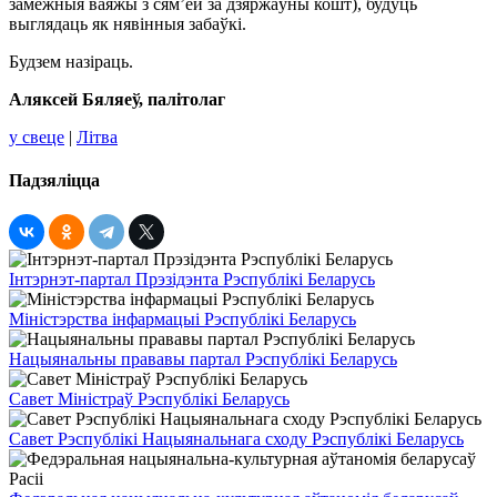
замежныя ваяжы з сям’ёй за дзяржаўны кошт), будуць
выглядаць як нявінныя забаўкі.
Будзем назіраць.
Аляксей Бяляеў, палітолаг
у свеце
|
Літва
Падзяліцца
Інтэрнэт-партал Прэзідэнта Рэспублікі Беларусь
Міністэрства інфармацыі Рэспублікі Беларусь
Нацыянальны прававы партал Рэспублікі Беларусь
Савет Міністраў Рэспублікі Беларусь
Савет Рэспублікі Нацыянальнага сходу Рэспублікі Беларусь