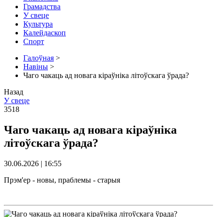
Грамадства
У свеце
Культура
Калейдаскоп
Спорт
Галоўная
>
Навіны
>
Чаго чакаць ад новага кіраўніка літоўскага ўрада?
Назад
У свеце
3518
Чаго чакаць ад новага кіраўніка
літоўскага ўрада?
30.06.2026 | 16:55
Прэм'ер - новы, праблемы - старыя