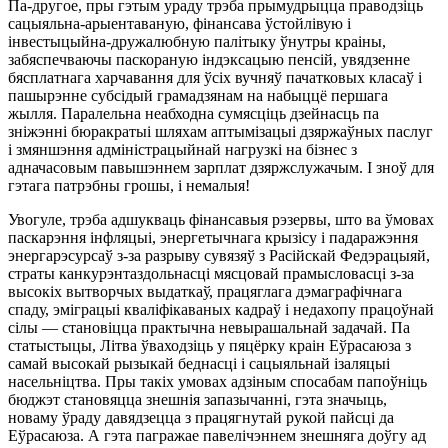
Па-другое, пры гэтым ураду трэба прымудрыцца праводзіць
сацыяльна-арыентаваную, фінансава ўстойлівую і
інвестыцыйна-дружалюбную палітыку ўнутры краіны,
забяспечваючы паскораную індэксацыю пенсій, увядзенне
бясплатнага харчавання для ўсіх вучняў пачатковых класаў і
пашырэнне субсідый грамадзянам на набыццё першага
жылля. Паралельна неабходна сумясціць дзейнасць па
зніжэнні бюракратыі шляхам аптымізацыі дзяржаўных паслуг
і змяншэння адміністрацыйнай нагрузкі на бізнес з
адначасовым павышэннем зарплат дзяржслужачым. І зноў для
гэтага патрэбны грошы, і немалыя!
Увогуле, трэба адшукваць фінансавыя рэзервы, што ва ўмовах
паскарэння інфляцыі, энергетычнага крызісу і падаражэння
энергарэсурсаў з-за разрыву сувязяў з Расійскай Федэрацыяй,
страты канкурэнтаздольнасці мясцовай прамысловасці з-за
высокіх вытворчых выдаткаў, працяглага дэмаграфічнага
спаду, эміграцыі кваліфікаваных кадраў і недахопу працоўнай
сілы — становіцца практычна невырашальнай задачай. Па
статыстыцы, Літва ўваходзіць у пяцёрку краін Еўрасаюза з
самай высокай рызыкай беднасці і сацыяльнай ізаляцыі
насельніцтва. Пры такіх умовах адзіным спосабам папоўніць
бюджэт становяцца знешнія запазычанні, гэта значыць,
новаму ўраду давядзецца з працягнутай рукой пайсці да
Еўрасаюза. А гэта пагражае павелічэннем знешняга доўгу ад