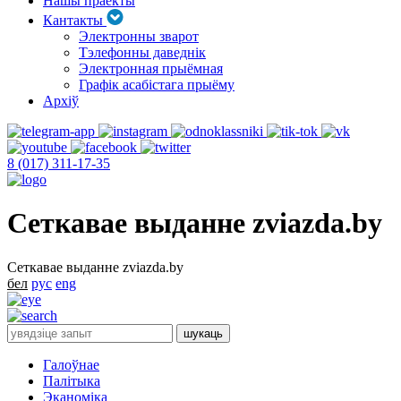
Нашы праекты
Кантакты
Электронны зварот
Тэлефонны даведнік
Электронная прыёмная
Графік асабістага прыёму
Архіў
8 (017) 311-17-35
Сеткавае выданне zviazda.by
Сеткавае выданне zviazda.by
бел
рус
eng
Галоўнае
Палітыка
Эканоміка