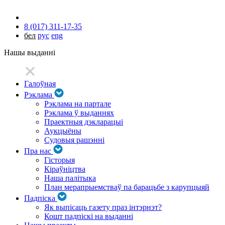
8 (017) 311-17-35
бел
рус
eng
Нашы выданні
Галоўная
Рэклама
Рэклама на партале
Рэклама ў выданнях
Праектныя дэкларацыі
Аукцыёны
Судовыя рашэнні
Пра нас
Гісторыя
Кіраўніцтва
Наша палітыка
План мерапрыемстваў па барацьбе з карупцыяй
Падпіска
Як выпісаць газету праз інтэрнэт?
Кошт падпіскі на выданні