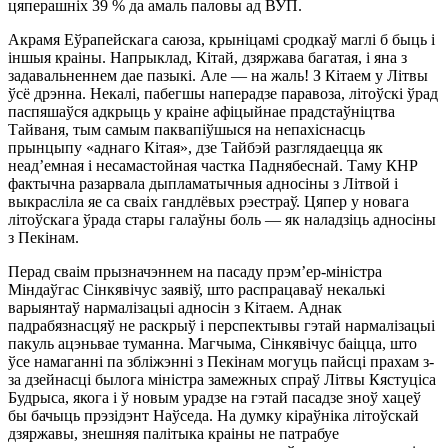
цяперашніх 39 % да амаль паловы ад ВУП.
Акрамя Еўрапейскага саюза, крыніцамі сродкаў маглі б быць і
іншыя краіны. Напрыклад, Кітай, дзяржава багатая, і яна з
задавальненнем дае пазыкі. Але — на жаль! З Кітаем у Літвы
ўсё дрэнна. Некалі, пабегшы наперадзе паравоза, літоўскі ўрад
паспяшаўся адкрыць у краіне афіцыйнае прадстаўніцтва
Тайваня, тым самым паквапіўшыся на непахіснасць
прынцыпу «аднаго Кітая», дзе Тайбэй разглядаецца як
неад’емная і несамастойная частка Паднябеснай. Таму КНР
фактычна разарвала дыпламатычныя адносіны з Літвой і
выкрасліла яе са сваіх гандлёвых рэестраў. Цяпер у новага
літоўскага ўрада стары галаўны боль — як наладзіць адносіны
з Пекінам.
Перад сваім прызначэннем на пасаду прэм’ер-міністра
Міндаўгас Сінкявічус заявіў, што распрацаваў некалькі
варыянтаў нармалізацыі адносін з Кітаем. Аднак
падрабязнасцяў не раскрыў і перспектывы гэтай нармалізацыі
пакуль ацэньвае туманна. Магчыма, Сінкявічус баіцца, што
ўсе намаганні па збліжэнні з Пекінам могуць пайсці прахам з-
за дзейнасці былога міністра замежных спраў Літвы Кястуціса
Будрыса, якога і ў новым урадзе на гэтай пасадзе зноў хацеў
бы бачыць прэзідэнт Наўседа. На думку кіраўніка літоўскай
дзяржавы, знешняя палітыка краіны не патрабуе