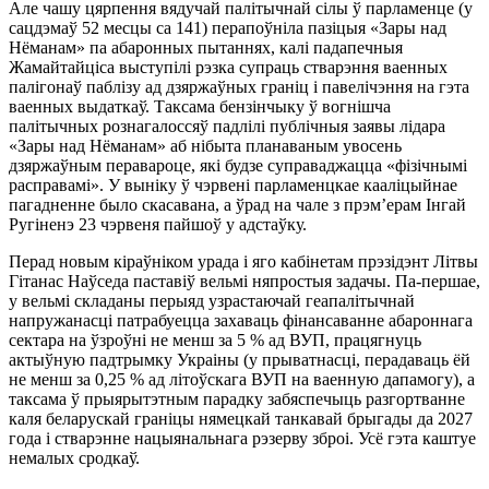
Але чашу цярпення вядучай палітычнай сілы ў парламенце (у
сацдэмаў 52 месцы са 141) перапоўніла пазіцыя «Зары над
Нёманам» па абаронных пытаннях, калі падапечныя
Жамайтайціса выступілі рэзка супраць стварэння ваенных
палігонаў паблізу ад дзяржаўных граніц і павелічэння на гэта
ваенных выдаткаў. Таксама бензінчыку ў вогнішча
палітычных рознагалоссяў падлілі публічныя заявы лідара
«Зары над Нёманам» аб нібыта планаваным увосень
дзяржаўным перавароце, які будзе суправаджацца «фізічнымі
расправамі». У выніку ў чэрвені парламенцкае кааліцыйнае
пагадненне было скасавана, а ўрад на чале з прэм’ерам Інгай
Ругіненэ 23 чэрвеня пайшоў у адстаўку.
Перад новым кіраўніком урада і яго кабінетам прэзідэнт Літвы
Гітанас Наўседа паставіў вельмі няпростыя задачы. Па-першае,
у вельмі складаны перыяд узрастаючай геапалітычнай
напружанасці патрабуецца захаваць фінансаванне абароннага
сектара на ўзроўні не менш за 5 % ад ВУП, працягнуць
актыўную падтрымку Украіны (у прыватнасці, перадаваць ёй
не менш за 0,25 % ад літоўскага ВУП на ваенную дапамогу), а
таксама ў прыярытэтным парадку забяспечыць разгортванне
каля беларускай граніцы нямецкай танкавай брыгады да 2027
года і стварэнне нацыянальнага рэзерву зброі. Усё гэта каштуе
немалых сродкаў.