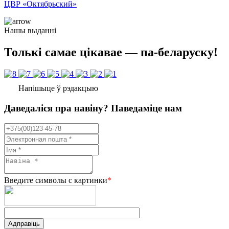
ЦВР «Октябрьский»
Нашы выданні
Толькі самае цікавае — па-беларуску!
Напішыце ў рэдакцыю
Даведаліся пра навіну? Паведаміце нам
Введите символы с картинки
*
Адправіць