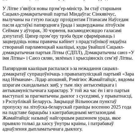
У Літве з’явіўся новы прэм’ер-міністр. Ім стаў старшыня
Сацыял-дэмакратычнай партыі Міндаўгас Сінкявічус,
вылучаны на гэтую пасаду прэзідэнтам Гітанасам Наўседам
пасля адстаўкі папярэдняга ўрада і зацверджаны літоўскім
Сеймам у аўторак, 30 чэрвеня, васьмюдзесяццю галасамі
дэпутатаў. Цяпер прэм’еру трэба будзе сфарміраваць і
зацвердзіць новы правячы кабінет з прадстаўнікоў нядаўна
створанай парламенцкай кааліцыі, куды ўвайшлі Сацыял-
дэмакратычная партыя Літвы (СДПЛ), Дэмакратычны саюз «У
імя Літвы» і Саюз сялян, зялёных і хрысціянскіх сем’яў Літвы.
Папярэдняя кааліцыя распалася з-за нежадання сацыял-
дэмакратаў супрацоўнічаць з правапапулісцкай партыяй «Зара
над Нёманам». Лідар апошняй, Рэмігіюс Жамайтайціс, вядомы
шэрагам скандальных заяў, у тым ліку антысеміцкага і
антыкамуністычнага характару. У той жа час ён і яго партыя
выступалі за прагматычны дыялог з суседзямі, у прыватнасці,
з Рэспублікай Беларусь. Закрыццё Вільнюсам пунктаў
пропуску на літоўска-беларускай граніцы восенню 2025 года
на падставе барацьбы з кантрабанднымі метэазондамі
Жамайтайціс называў найгоршым рашэннем урада, якое
прывяло толькі да хаосу ўнутры краіны, і патрабаваў
аднаўлення дыпламатычнага дыялогу.