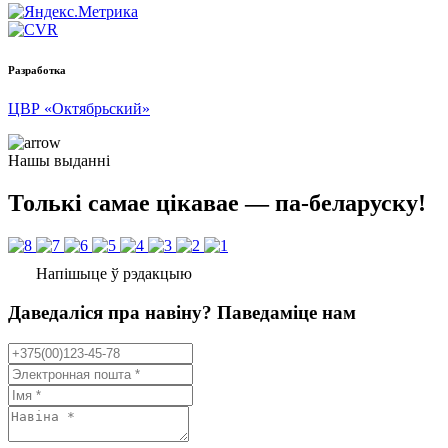
Разработка
ЦВР «Октябрьский»
Нашы выданні
Толькі самае цікавае — па-беларуску!
Напішыце ў рэдакцыю
Даведаліся пра навіну? Паведаміце нам