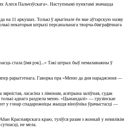
ях Алеся Пальчэўскага». Наступнымі пунктамі значацца
а на 11 аркушах. Толькі ў арыгінале ён мае аўтарскую назву
толькі некаторыя штрыхі персанальнага творча-біяграфічнага
асць стала [імя рэк]...» Такі штрых быў немалаважны ў
япер рарытэтнага. Гаворка пра «Меню да дня нараджэння —
ярністая, ласасіна з лімонам, асятрына заліўная, судак
к толькі аднаго раздзела меню. «Цынандалі» — грузінскае
мент у гонар спадарожніцы жыцця віноўніка ўрачыстасці —
Абан Краснаярскага краю, туліўся разам з жонкай у невялікім
сутнасці, не мела.