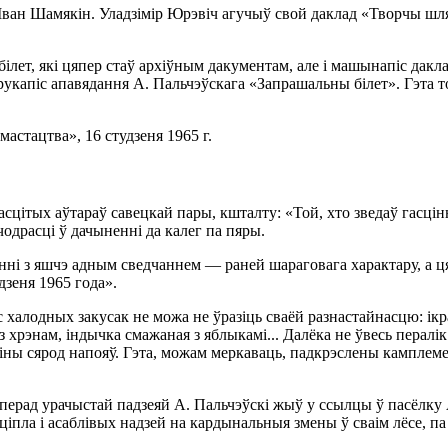
Іван Шамякін. Уладзімір Юрэвіч агучыў свой даклад «Творчы шл
лет, які цяпер стаў архіўным дакументам, але і машынапіс даклад
 рукапіс апавядання А. Пальчэўскага «Запрашальны білет». Гэта 
астацтва», 16 студзеня 1965 г.
сцітых аўтараў савецкай пары, кшталту: «Той, хто зведаў гасцінн
одрасці ў дачыненні да калег па пяры.
і з яшчэ адным сведчаннем — раней шараговага характару, а ц
дзеня 1965 года».
алодных закусак не можа не ўразіць сваёй разнастайнасцю: ікра з
хрэнам, індычка смажаная з яблыкамі... Далёка не ўвесь пералі
зіны сярод напояў. Гэта, можам меркаваць, падкрэслены кампле
 перад урачыстай падзеяй А. Пальчэўскі жыў у ссылцы ў пасёлку 
іпла і асаблівых надзей на кардынальныя змены ў сваім лёсе, па 