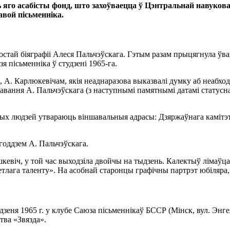
ць яго асабісты фонд, што захоўваецца ў Цэнтральнай навук
авой пісьменніка.
стай біяграфіі Алеся Пальчэўскага. Гэтым разам прыцягнула ўва
зя пісьменніка ў студзені 1965-га.
м, А. Карлюкевічам, якія неаднаразова выказвалі думку аб неабх
вання А. Пальчэўскага (з наступнымі памятнымі датамі статусна 
х людзей утвараюць віншавальныя адрасы: Дзяржаўнага камітэт
годдзем А. Пальчэўскага.
кевіч, у той час выходзіла двойчы на тыдзень. Калектыў лімаўцаў
ветлага таленту». На асобнай старонцы графічны партрэт юбіляр
дзеня 1965 г. у клубе Саюза пісьменнікаў БССР (Мінск, вул. Энге
тва «Звязда».