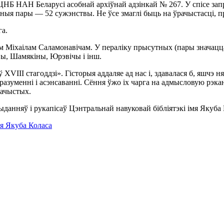
НБ НАН Беларусі асобнай архіўнай адзінкай № 267. У спісе зап
ныя пары — 52 сужэнствы. Не ўсе змаглі быць на ўрачыстасці, 
га.
Міхаілам Саламонавічам. У пераліку прысутных (пары значацца п
вы, Шамякіны, Юрэвічы і інш.
VIII стагоддзі». Гісторыя аддаляе ад нас і, здавалася б, яшчэ ня
уменні і асэнсаванні. Сёння ўжо іх чарга на адмысловую рэкан
рачыстых.
анняў і рукапісаў Цэнтральнай навуковай бібліятэкі імя Якуба
мя Якуба Коласа