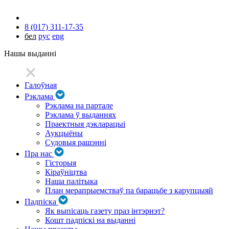
8 (017) 311-17-35
бел
рус
eng
Нашы выданні
Галоўная
Рэклама
Рэклама на партале
Рэклама ў выданнях
Праектныя дэкларацыі
Аукцыёны
Судовыя рашэнні
Пра нас
Гісторыя
Кіраўніцтва
Наша палітыка
План мерапрыемстваў па барацьбе з карупцыяй
Падпіска
Як выпісаць газету праз інтэрнэт?
Кошт падпіскі на выданні