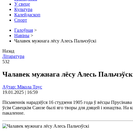
У свеце
Культура
Калейдаскоп
Спорт
Галоўная
>
Навіны
>
Чалавек мужнага лёсу Алесь Пальчэўскі
Назад
Літаратура
532
Чалавек мужнага лёсу Алесь Пальчэўск
Аўтар: Мікола Трус
19.01.2025 | 16:59
Пісьменнік нарадзіўся 16 студзеня 1905 года ў вёсцы Прусінав
ўсім Савецкім Саюзе былі яго творы для дзяцей і юнацтва. На кн
пакаленне.