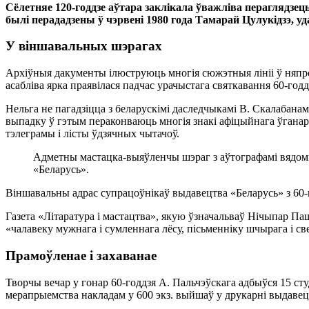
Сёлетняе 120-годдзе аўтара заклікала ўважліва пераглядзе
былі перададзены ў чэрвені 1980 года Тамарай Цулукідзэ, уд
У віншавальных шэрагах
Архіўныя дакументы ілюструюць многія сюжэтныя лініі ў няпро
асабліва ярка праявілася падчас урачыстага святкавання 60-годд
Нельга не пагадзіцца з беларускімі даследчыкамі В. Скалабана
выпадку ў гэтым пераконваюць многія знакі афіцыйнага ўганара
тэлеграмы і лісты ўдзячных чытачоў.
Адметны мастацка-выяўленчы шэраг з аўтографамі вядомы
«Беларусь».
Віншавальны адрас супрацоўнікаў выдавецтва «Беларусь» з 60-
Газета «Літаратура і мастацтва», якую ўзначальваў Нічыпар Паш
«чалавеку мужнага і сумленнага лёсу, пісьменніку шчырага і с
Прамоўленае і захаванае
Творчы вечар у гонар 60-годдзя А. Пальчэўскага адбыўся 15 сту
мерапрыемства накладам у 600 экз. выйшаў у друкарні выдавец