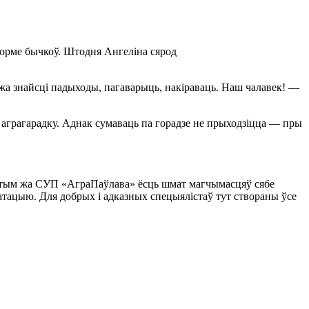
корме бычкоў. Штодня Ангеліна сярод
можа знайсці падыходы, пагаварыць, накіраваць. Наш чалавек! —
ў аграгарадку. Аднак сумаваць па горадзе не прыходзіцца — пры
 У тым жа СУП «АграПаўлава» ёсць шмат магчымасцяў сябе
уатацыю. Для добрых і адказных спецыялістаў тут створаны ўсе