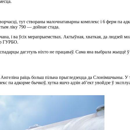
месца.
орчасці, тут створаны малочнатаварны комплекс і 6 ферм па ад
 тым ліку 790 — дойнае стада.
ічана, і ва ўсіх мерапрыемствах. Актыўная, хваткая, да людзей 
др ГУРБО.
гаспадарцы дагэтуль ніхто не працаваў. Сама яна выбрала жыццё 
цы, Ангеліна раіць больш пільна прыгледзецца да Слонімшчыны.
екс па адкорме бычкоў, хутка яшчэ адзін аб’ект увойдзе ў экспл