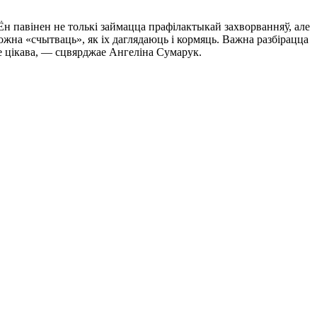
н павінен не толькі займацца прафілактыкай захворванняў, але
ожна «счытваць», як іх даглядаюць і кормяць. Важна разбірацца
ле цікава, — сцвярджае Ангеліна Сумарук.