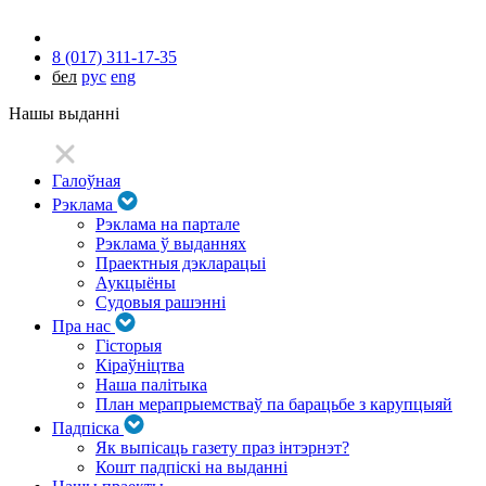
8 (017) 311-17-35
бел
рус
eng
Нашы выданні
Галоўная
Рэклама
Рэклама на партале
Рэклама ў выданнях
Праектныя дэкларацыі
Аукцыёны
Судовыя рашэнні
Пра нас
Гісторыя
Кіраўніцтва
Наша палітыка
План мерапрыемстваў па барацьбе з карупцыяй
Падпіска
Як выпісаць газету праз інтэрнэт?
Кошт падпіскі на выданні