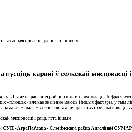
ельскай мясцовасці і раіць гэта іншым
пусціць карані ў сельскай мясцовасці і
адач. Для яе вырашэння робіцца шмат: паляпшаецца інфраструкт
якіх «плюшак» вялікае значэнне маюць і іншыя фактары, у тым лі
дапамагае маладым спецыялістам не проста хутчэй адаптавацца, але
м СУП «АграПаўлава» Слонімскага раёна Ангелінай СУМА