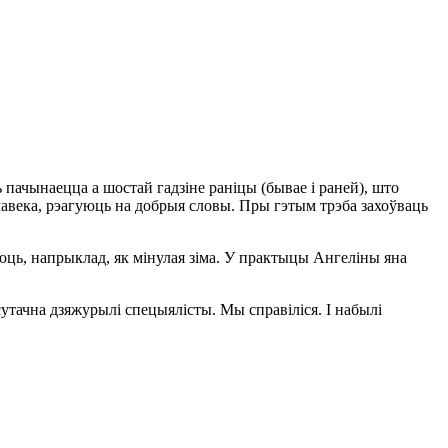
пачынаецца а шостай гадзіне раніцы (бывае і раней), што
лавека, рэагуюць на добрыя словы. Пры гэтым трэба захоўваць
юць, напрыклад, як мінулая зіма. У практыцы Ангеліны яна
сутачна дзяжурылі спецыялісты. Мы справіліся. І набылі