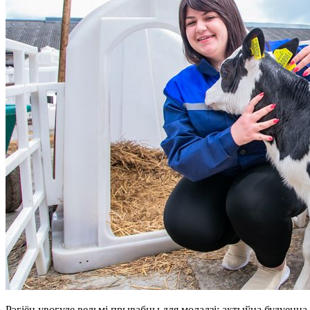
Рэгіён увогуле вельмі прывабны для моладзі: актыўна будуецца 