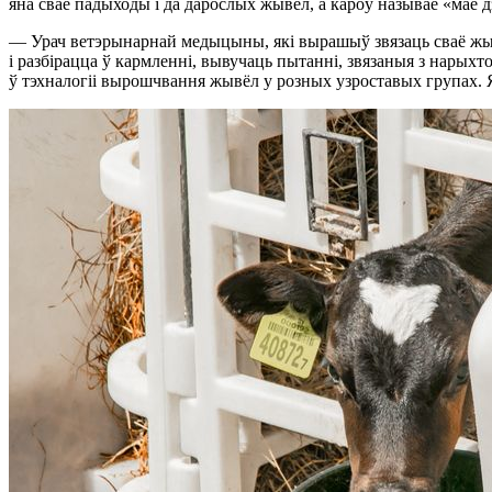
яна свае падыходы і да дарослых жывёл, а кароў называе «мае 
— Урач ветэрынарнай медыцыны, які вырашыў звязаць сваё жыцц
і разбірацца ў кармленні, вывучаць пытанні, звязаныя з нарых
ў тэхналогіі вырошчвання жывёл у розных узроставых групах. Я