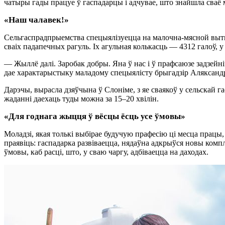
чатыры гады працуе ў гаспадарцы і адчувае, што знайшла сваё 
«Наш чалавек!»
Сельгаспрадпрыемства спецыялізуецца на малочна-мясной вытв
сваіх падапечных рагуль. Іх агульная колькасць — 4312 галоў, у
— Жыллё далі. Заробак добры. Яна ў нас і ў прафсаюзе задзейн
дае характарыстыку маладому спецыялісту брыгадзір Аляксан
Дарэчы, вырасла дзяўчына ў Слоніме, з яе сваякоў у сельскай 
жаданні даехаць туды можна за 15–20 хвілін.
«Для годнага жыцця ў вёсцы ёсць усе ўмовы»
Моладзі, якая толькі выбірае будучую прафесію ці месца пра
праявіць: гаспадарка развіваецца, нядаўна адкрыўся новы компл
ўмовы, каб расці, што, у сваю чаргу, адбіваецца на даходах.