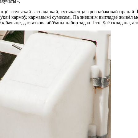
дзяўчаты».
ё з сельскай гаспадаркай, сутыкаецца з рознабаковай працай. Ё
тоўкай кармоў, кармавымі сумесямі. Па знешнім выглядзе жывёл м
к бачыце, дастаткова аб’ёмны набор задач. Гэта ўсё складана, а