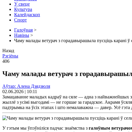
У свеце
Культура
Калейдаскоп
Спорт
Галоўная
>
Навіны
>
Чаму малады ветурач з горадавырашыла пусціць карані ў с
Назад
Рэгіёны
406
Чаму малады ветурач з горадавырашыла 
Аўтар: Алена Дзядзюля
02.06.2026 | 10:11
Замацаванне маладых кадраў на сяле — адна з найважнейшых з
жыллё з усімі выгодамі — не горшае за гарадское. Акрамя ўсял
падтрымка на ўсіх этапах і што немалаважна — давер. Усё гэта 
У гэтым мы ўпэўніліся падчас знаёмства з
галоўным ветурачо