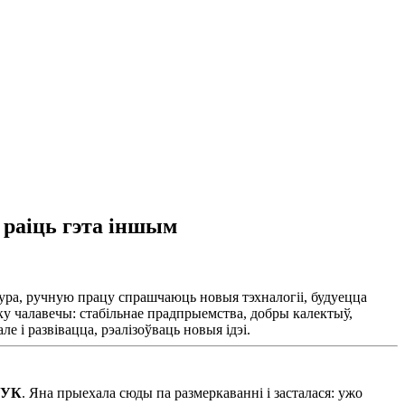
 раіць гэта іншым
ура, ручную працу спрашчаюць новыя тэхналогіі, будуецца
ку чалавечы: стабільнае прадпрыемства, добры калектыў,
 і развівацца, рэалізоўваць новыя ідэі.
РУК
. Яна прыехала сюды па размеркаванні і засталася: ужо