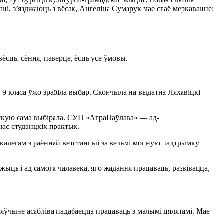
і, з’язджаюць з вёсак, Ангеліна Сумарук мае сваё меркаванне:
 вёсцы сёння, паверце, ёсць усе ўмовы.
 9 класа ўжо зрабіла выбар. Скончыла на выдатна Ляхавіцкі
, якую сама выбірала. СУП «АграПаўлава» — ад-
час студэнцкіх практык.
калегам з раённай ветстанцыі за вельмі моцную падтрымку.
ць і ад самога чалавека, яго жадання працаваць, развівацца,
яўчыне асабліва падабаецца працаваць з малымі цялятамі. Мае