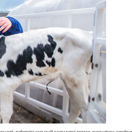
жыллё, работнікі сельскай гаспадаркі могуць пахваліцца заробка