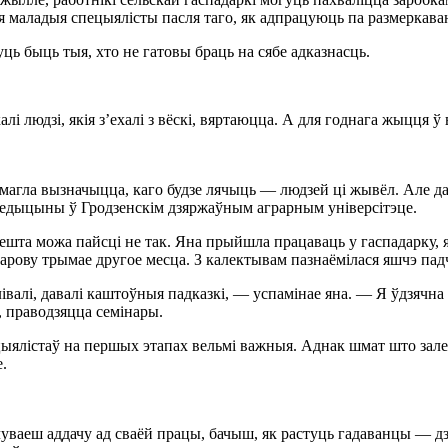
аладыя спецыялісты пасля таго, як адпрацуюць па размеркаванн
ь быць тыя, хто не гатовы браць на сябе адказнасць.
.
алі людзі, якія з’ехалі з вёскі, вяртаюцца. А для годнага жыцця ў
е магла вызначыцца, каго будзе лячыць — людзей ці жывёл. Але да
едыцыны ў Гродзенскім дзяржаўным аграрным універсітэце.
 нешта можа пайсці не так. Яна прыйшла працаваць у гаспадарку
арову трымае другое месца. З калектывам пазнаёмілася яшчэ пад
лі, давалі каштоўныя падказкі, — успамінае яна. — Я ўдзячна 
 праводзяцца семінары.
ялістаў на першых этапах вельмі важныя. Аднак шмат што залежы
.
уваеш аддачу ад сваёй працы, бачыш, як растуць гадаванцы — дз