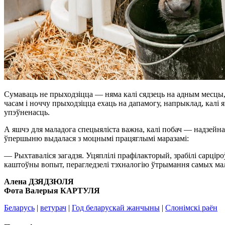
Сумаваць не прыходзіцца — няма калі сядзець на адным месцы, 
часам і ноччу прыходзіцца ехаць на дапамогу, напрыклад, калі
упэўненасць.
А яшчэ для маладога спецыяліста важна, калі побач — надзейна
ўпершыню выдалася з моцнымі працяглымі маразамі:
— Рыхтаваліся загадзя. Уцяплілі прафілакторый, зрабілі сарцір
каштоўны вопыт, перагледзелі тэхналогію ўтрымання самых мале
Алена ДЗЯДЗЮЛЯ
Фота Валерыя КАРТУЛЯ
Беларусь
|
ветурач
|
Год беларускай жанчыны
|
Слонімскі раён