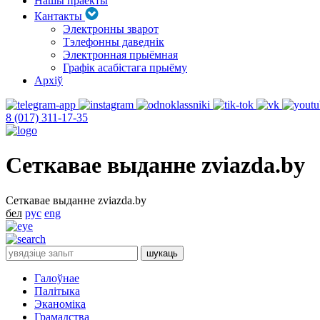
Нашы праекты
Кантакты
Электронны зварот
Тэлефонны даведнік
Электронная прыёмная
Графік асабістага прыёму
Архіў
8 (017) 311-17-35
Сеткавае выданне zviazda.by
Сеткавае выданне zviazda.by
бел
рус
eng
Галоўнае
Палітыка
Эканоміка
Грамадства