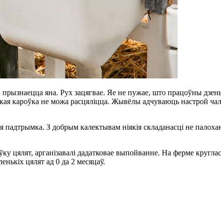
прызнаецца яна. Рух зацягвае. Яе не пужае, што працоўны дзень 
 якая кароўка не можа расцяліцца. Жывёлы адчуваюць настрой ча
я падтрымка. З добрым калектывам ніякія складанасці не палоха
оўку цялят, арганізавалі дадатковае выпойванне. На ферме кругла
нькіх цялят ад 0 да 2 месяцаў.