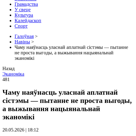
Грамадства
У свеце
Культура
Калейдаскоп
Спорт
Галоўная
>
Навіны
>
Чаму наяўнасць уласнай аплатнай сістэмы — пытанне
не проста выгоды, а выжывання нацыянальнай
эканомікі
Назад
Эканоміка
481
Чаму наяўнасць уласнай аплатнай
сістэмы — пытанне не проста выгоды,
а выжывання нацыянальнай
эканомікі
20.05.2026 | 18:12