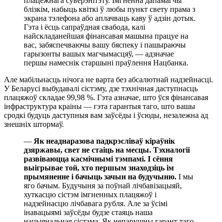
плацежнага суверэнітэту. Імгненна дапамагчы
блізкім, набыць квіткі ў любы пункт свету прама з
экрана тэлефона або аплачваць каву ў адзін дотык.
Гэта і ёсць сапраўдная свабода, калі
найскладанейшая фінансавая машына працуе на
вас, забяспечваючы вашу бяспеку і пашыраючы
гарызонты вашых магчымасцяў, — адзначае
першы намеснік старшыні праўлення Нацбанка.
Але мабільнасць нічога не варта без абсалютнай надзейнасці.
У Беларусі выбудавалі сістэму, дзе тэхнічная даступнасць
плацяжоў складае 99,98 %. Гэта азначае, што ўся фінансавая
інфраструктура краіны — гэта гарантыя таго, што вашы
сродкі будуць даступныя вам заўсёды і ўсюды, незалежна ад
знешніх штормаў.
—
Як неаднаразова падкрэсліваў кіраўнік
дзяржавы, свет не стаіць на месцы. Тэхналогіі
развіваюцца касмічнымі тэмпамі. І сёння
выігрывае той, хто першым знаходзіць ім
прымяненне і бачыць зачын на будучыню.
І мы
яго бачым. Будучыня за поўнай лічбавізацыяй,
хуткасцю сістэм імгненных плацяжоў і
надзейнасцю лічбавага рубля. Але за ўсімі
інавацыямі заўсёды будзе стаяць наша
нацыянальная сістэма. Як непарушны гарант таго,