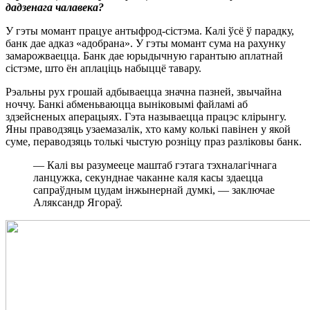
дадзенага чалавека?
У гэты момант працуе антыфрод-сістэма. Калі ўсё ў парадку,
банк дае адказ «адобрана». У гэты момант сума на рахунку
замарожваецца. Банк дае юрыдычную гарантыю аплатнай
сістэме, што ён аплаціць набыццё тавару.
Рэальны рух грошай адбываецца значна пазней, звычайна
ноччу. Банкі абменьваюцца выніковымі файламі аб
здзейсненых аперацыях. Гэта называецца працэс клірынгу.
Яны праводзяць узаемазалік, хто каму колькі павінен у якой
суме, пераводзяць толькі чыстую розніцу праз разліковы банк.
— Калі вы разумееце маштаб гэтага тэхналагічнага
ланцужка, секунднае чаканне каля касы здаецца
сапраўдным цудам інжынернай думкі, — заключае
Аляксандр Ягораў.