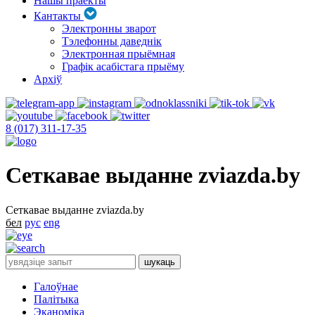
Нашы праекты
Кантакты
Электронны зварот
Тэлефонны даведнік
Электронная прыёмная
Графік асабістага прыёму
Архіў
8 (017) 311-17-35
Сеткавае выданне zviazda.by
Сеткавае выданне zviazda.by
бел
рус
eng
Галоўнае
Палітыка
Эканоміка