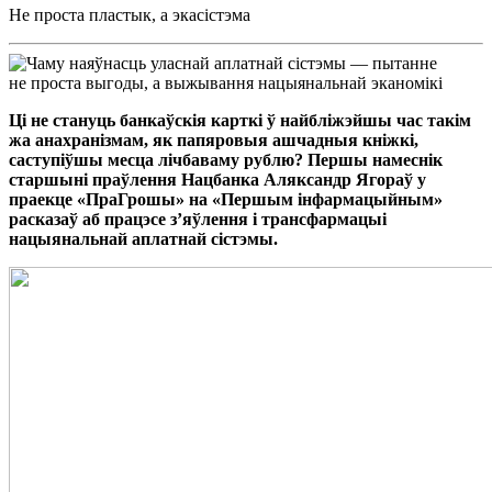
Не проста пластык, а экасістэма
Ці не стануць банкаўскія карткі ў найбліжэйшы час такім
жа анахранізмам, як папяровыя ашчадныя кніжкі,
саступіўшы месца лічбаваму рублю? Першы намеснік
старшыні праўлення Нацбанка Аляксандр Ягораў у
праекце «ПраГрошы» на «Першым інфармацыйным»
расказаў аб працэсе з’яўлення і трансфармацыі
нацыянальнай аплатнай сістэмы.