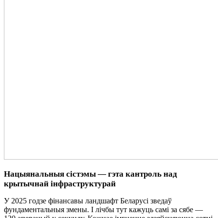
Нацыянальныя сістэмы — гэта кантроль над
крытычнай інфраструктурай
У 2025 годзе фінансавы ландшафт Беларусі зведаў
фундаментальныя змены. І лічбы тут кажуць самі за сябе —