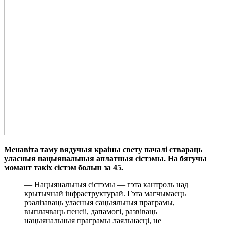
Менавіта таму вядучыя краіны свету пачалі ствараць
уласныя нацыянальныя аплатныя сістэмы. На бягучы
момант такіх сістэм больш за 45.
— Нацыянальныя сістэмы — гэта кантроль над
крытычнай інфраструктурай. Гэта магчымасць
рэалізаваць уласныя сацыяльныя праграмы,
выплачваць пенсіі, дапамогі, развіваць
нацыянальныя праграмы лаяльнасці, не