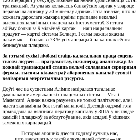
120 аперацый у секунду. Кожнае імгненне здзяйсняюцца сотні
транзакцый. Агульная колькасць банкаўскіх картак у звароце
перавысіла адзнаку ў 20 мільёнаў адзінак. Гэта азначае, што на
кожнага дарослага жыхара краіны прыпадае некалькі
высокатэхналагічных плацежных інструментаў. З гэтага
аб’ёму больш за 9 мільёнаў картак — наш нацыянальны
прадукт — карткі сістэмы Белкарт. І самы важны якасны
паказчык — больш за 73 % усіх аперацый па картках сёння —
безнаяўныя плацяжы.
За гэтымі сухімі лічбамі стаіць каласальная праца соцень
тысяч людзей — праграмістаў, інжынераў, аналітыкаў. За
кожнай транзакцыяй стаяць вельмі складаныя серверныя
фермы, тысячы кіламетраў абароненых каналаў сувязі і
велізарныя энергетычныя рэсурсы.
Доўгі час на сусветным Алімпе назіралася татальнае
дамінаванне амерыканскіх плацежных сістэм — Vіsa і
Mastercard. Аднак важна разумець не толькі палітычны, але і
чыста эканамічны бок гэтай манаполіі. Дзесяцігоддзямі гэта
прыводзіла да вялізнага ператоку капіталу ў ЗША ў выглядзе
камісій і плацяжоў за абслугоўванне, якія асядалі ў кішэнях
замежных карпарацый.
— Гісторыя апошніх дзесяцігоддзяў вучыць нас,
што залежнасць у такой адчувальнай сферы — не