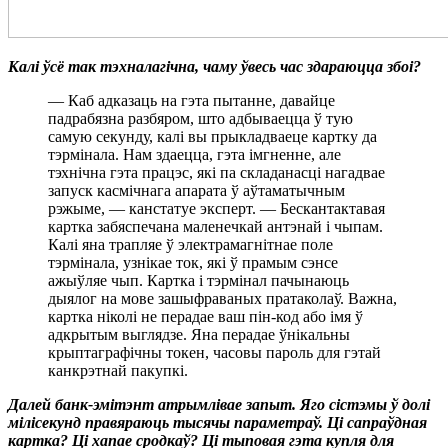
Калі ўсё так тэхналагічна, чаму ўвесь час здараюцца збоі?
— Каб адказаць на гэта пытанне, давайце
падрабязна разбяром, што адбываецца ў тую
самую секунду, калі вы прыкладваеце картку да
тэрмінала. Нам здаецца, гэта імгненне, але
тэхнічна гэта працэс, які па складанасці нагадвае
запуск касмічнага апарата ў аўтаматычным
рэжыме, — канстатуе эксперт. — Бескантактавая
картка забяспечана маленечкай антэнай і чыпам.
Калі яна трапляе ў электрамагнітнае поле
тэрмінала, узнікае ток, які ў прамым сэнсе
ажыўляе чып. Картка і тэрмінал пачынаюць
дыялог на мове зашыфраваных пратаколаў. Важна,
картка ніколі не перадае ваш пін-код або імя ў
адкрытым выглядзе. Яна перадае ўнікальны
крыптаграфічны токен, часовы пароль для гэтай
канкрэтнай пакупкі.
Далей банк-эмітэнт атрымлівае запыт. Яго сістэмы ў долі
мілісекунд правяраюць тысячы параметраў. Ці сапраўдная
картка? Ці хапае сродкаў? Ці тыповая гэта купля для