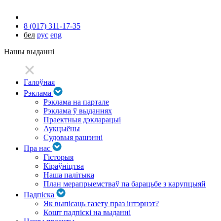
8 (017) 311-17-35
бел
рус
eng
Нашы выданні
Галоўная
Рэклама
Рэклама на партале
Рэклама ў выданнях
Праектныя дэкларацыі
Аукцыёны
Судовыя рашэнні
Пра нас
Гісторыя
Кіраўніцтва
Наша палітыка
План мерапрыемстваў па барацьбе з карупцыяй
Падпіска
Як выпісаць газету праз інтэрнэт?
Кошт падпіскі на выданні