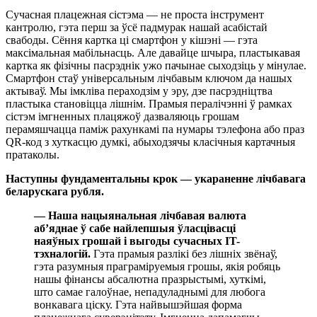
Сучасная плацежная сістэма — не проста інструмент
кантролю, гэта перш за ўсё падмурак нашай асабістай
свабоды. Сёння картка ці смартфон у кішэні — гэта
максімальная мабільнасць. Але давайце шчыра, пластыкавая
картка як фізічны пасрэднік ужо пачынае сыходзіць у мінулае.
Смартфон стаў універсальным лічбавым ключом да нашых
актываў. Мы імкліва пераходзім у эру, дзе пасрэдніцтва
пластыка становіцца лішнім. Прамыя пералічэнні ў рамках
сістэм імгненных плацяжоў дазваляюць грошам
перамяшчацца паміж рахункамі па нумары тэлефона або праз
QR-код з хуткасцю думкі, абыходзячы класічныя картачныя
пратаколы.
Наступны фундаментальны крок — укараненне лічбавага
беларускага рубля.
— Наша нацыянальная лічбавая валюта
аб’яднае ў сабе найлепшыя ўласцівасці
наяўных грошай і выгоды сучасных ІT-
тэхналогій.
Гэта прамыя разлікі без лішніх звёнаў,
гэта разумныя праграміруемыя грошы, якія робяць
нашы фінансы абсалютна празрыстымі, хуткімі,
што самае галоўнае, непадуладнымі для любога
вонкавага ціску. Гэта найвышэйшая форма