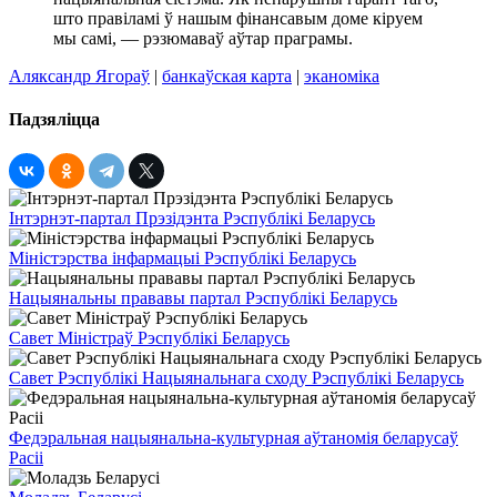
што правіламі ў нашым фінансавым доме кіруем
мы самі, — рэзюмаваў аўтар праграмы.
Аляксандр Ягораў
|
банкаўская карта
|
эканоміка
Падзяліцца
Інтэрнэт-партал Прэзідэнта Рэспублікі Беларусь
Міністэрства інфармацыі Рэспублікі Беларусь
Нацыянальны прававы партал Рэспублікі Беларусь
Савет Міністраў Рэспублікі Беларусь
Савет Рэспублікі Нацыянальнага сходу Рэспублікі Беларусь
Федэральная нацыянальна-культурная аўтаномія беларусаў
Расіі