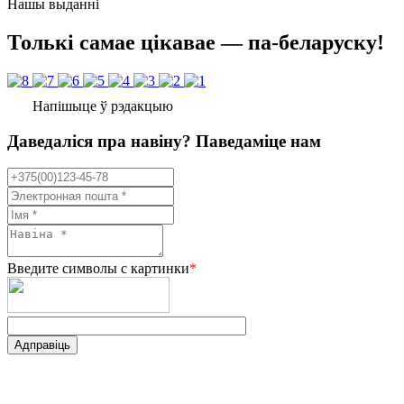
Нашы выданні
Толькі самае цікавае — па-беларуску!
Напішыце ў рэдакцыю
Даведаліся пра навіну? Паведаміце нам
Введите символы с картинки
*
Адправіць