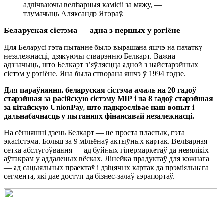
адлічваючы велізарныя камісіі за мяжу, —
тлумачыць Аляксандр Ягораў.
Беларуская сістэма —
адна з першых у рэгіёне
Для Беларусі гэта пытанне было вырашана яшчэ на пачатку
незалежнасці, дзякуючы стварэнню Белкарт. Важна
адзначыць, што Белкарт з’яўляецца адной з найстарэйшых
сістэм у рэгіёне. Яна была створана яшчэ ў 1994 годзе.
Для параўнання, беларуская сістэма амаль на 20 гадоў
старэйшая за расійскую сістэму МІР і на 8 гадоў старэйшая
за кітайскую UnіonPay, што падкрэслівае наш вопыт і
дальнабачнасць у пытаннях фінансавай незалежнасці.
На сённяшні дзень Белкарт — не проста пластык, гэта
экасістэма. Больш за 9 мільёнаў актыўных картак. Велізарная
сетка абслугоўвання — ад буйных гіпермаркетаў да невялікіх
аўтакрам у аддаленых вёсках. Лінейка прадуктаў для кожнага
— ад сацыяльных праектаў і дзіцячых картак да прэміяльнага
сегмента, які дае доступ да бізнес-залаў аэрапортаў.