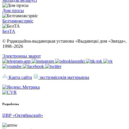
Моладзь Беларусі
Дом прэсы
Белтаможсэрвіс
БелТА
© Рэдакцыйна-выдавецкая установа «Выдавецкі дом «Звязда»,
1998–
2026
Электронны зварот
Карта сайта
экстрэмісцкія матэрыялы
Разработка
ЦВР «Октябрьский»