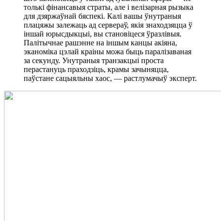
толькі фінансавыя страты, але і велізарная рызыка
для дзяржаўнай бяспекі. Калі вашы ўнутраныя
плацяжы залежаць ад сервераў, якія знаходзяцца ў
іншай юрысдыкцыі, вы становіцеся ўразлівыя.
Палітычнае рашэнне на іншым канцы акіяна,
эканоміка цэлай краіны можа быць паралізаваная
за секунду. Унутраныя транзакцыі проста
перастануць праходзіць, крамы зачыняцца,
паўстане сацыяльны хаос, — растлумачыў эксперт.