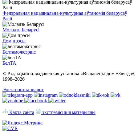
Федэральная нацыянальна-культурная аўтаномія беларусаў
Расіі
Моладзь Беларусі
Дом прэсы
Белтаможсэрвіс
БелТА
© Рэдакцыйна-выдавецкая установа «Выдавецкі дом «Звязда»,
1998–
2026
Электронны зварот
Карта сайта
экстрэмісцкія матэрыялы