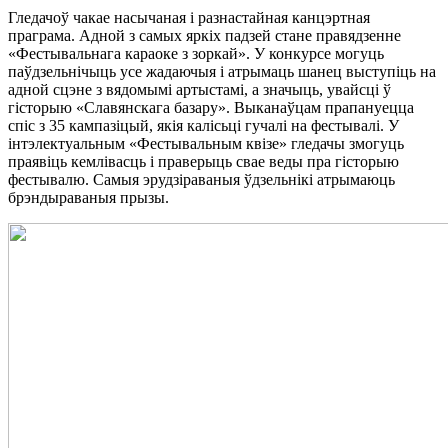
Гледачоў чакае насычаная і разнастайная канцэртная
праграма. Адной з самых яркіх падзей стане правядзенне
«Фестывальнага караоке з зоркай». У конкурсе могуць
паўдзельнічыць усе жадаючыя і атрымаць шанец выступіць на
адной сцэне з вядомымі артыстамі, а значыць, увайсці ў
гісторыю «Славянскага базару». Выканаўцам прапануецца
спіс з 35 кампазіцый, якія калісьці гучалі на фестывалі. У
інтэлектуальным «Фестывальным квізе» гледачы змогуць
праявіць кемлівасць і праверыць свае веды пра гісторыю
фестывалю. Самыя эрудзіраваныя ўдзельнікі атрымаюць
брэндыраваныя прызы.