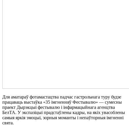
Для аматараў фотамастацтва падчас гастрольнага туру будзе
працаваць выстаўка «35 імгненняў Фестывалю» — сумесны
праект Дырэкцыі фестывалю і інфармацыйнага агенцтва
БелТА. У экспазіцыі прадстаўлены кадры, на якіх увасоблены
самыя яркія эмоцыі, зорныя моманты і непаўторныя імгненні
свята.