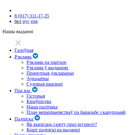
8 (017) 311-17-35
бел
рус
eng
Нашы выданні
Галоўная
Рэклама
Рэклама на партале
Рэклама ў выданнях
Праектныя дэкларацыі
Аукцыёны
Судовыя рашэнні
Пра нас
Гісторыя
Кіраўніцтва
Наша палітыка
План мерапрыемстваў па барацьбе з карупцыяй
Падпіска
Як выпісаць газету праз інтэрнэт?
Кошт падпіскі на выданні