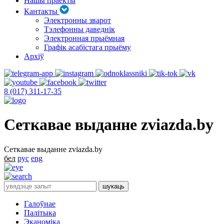
Нашы праекты
Кантакты
Электронны зварот
Тэлефонны даведнік
Электронная прыёмная
Графік асабістага прыёму
Архіў
8 (017) 311-17-35
Сеткавае выданне zviazda.by
Сеткавае выданне zviazda.by
бел
рус
eng
Галоўнае
Палітыка
Эканоміка