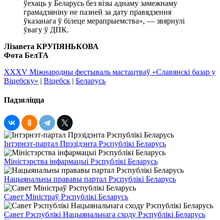
ўехаць у Беларусь без візы аднаму замежнаму
грамадзяніну не пазней за дату правядзення
ўказанага ў білеце мерапрыемства», — звярнулі
ўвагу ў ДПК.
Лізавета КРУПЯНЬКОВА
Фота БелТА
XXXV Міжнародны фестываль мастацтваў «Славянскі базар у
Віцебску»
|
Віцебск
|
Беларусь
Падзяліцца
Інтэрнэт-партал Прэзідэнта Рэспублікі Беларусь
Міністэрства інфармацыі Рэспублікі Беларусь
Нацыянальны прававы партал Рэспублікі Беларусь
Савет Міністраў Рэспублікі Беларусь
Савет Рэспублікі Нацыянальнага сходу Рэспублікі Беларусь