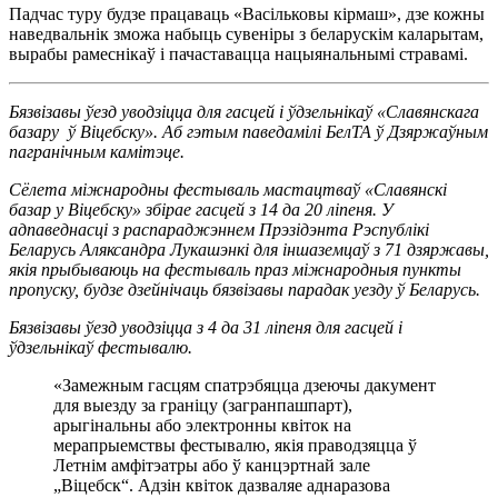
Падчас туру будзе працаваць «Васільковы кірмаш», дзе кожны
наведвальнік зможа набыць сувеніры з беларускім каларытам,
вырабы рамеснікаў і пачаставацца нацыянальнымі стравамі.
Бязвізавы ўезд уводзіцца для гасцей і ўдзельнікаў «Славянскага
базару ў Віцебску». Аб гэтым паведамілі БелТА ў Дзяржаўным
пагранічным камітэце.
Сёлета міжнародны фестываль мастацтваў «Славянскі
базар у Віцебску» збірае гасцей з 14 да 20 ліпеня. У
адпаведнасці з распараджэннем Прэзідэнта Рэспублікі
Беларусь Аляксандра Лукашэнкі для іншаземцаў з 71 дзяржавы,
якія прыбываюць на фестываль праз міжнародныя пункты
пропуску, будзе дзейнічаць бязвізавы парадак уезду ў Беларусь.
Бязвізавы ўезд уводзіцца з 4 да 31 ліпеня для гасцей і
ўдзельнікаў фестывалю.
«Замежным гасцям спатрэбяцца дзеючы дакумент
для выезду за граніцу (загранпашпарт),
арыгінальны або электронны квіток на
мерапрыемствы фестывалю, якія праводзяцца ў
Летнім амфітэатры або ў канцэртнай зале
„Віцебск“. Адзін квіток дазваляе аднаразова