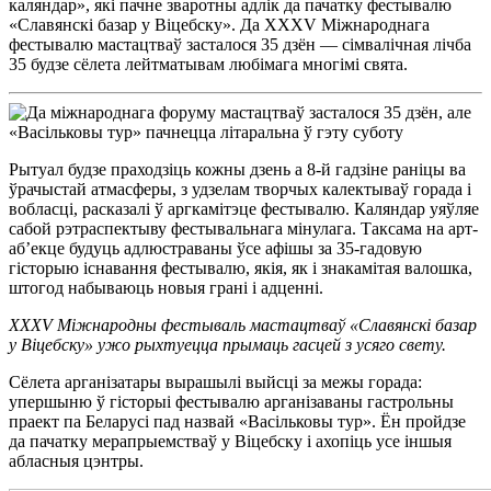
каляндар», які пачне зваротны адлік да пачатку фестывалю
«Славянскі базар у Віцебску». Да XXXV Міжнароднага
фестывалю мастацтваў засталося 35 дзён — сімвалічная лічба
35 будзе сёлета лейтматывам любімага многімі свята.
Рытуал будзе праходзіць кожны дзень а 8-й гадзіне раніцы ва
ўрачыстай атмасферы, з удзелам творчых калектываў горада і
вобласці, расказалі ў аргкамітэце фестывалю. Каляндар уяўляе
сабой рэтраспектыву фестывальнага мінулага. Таксама на арт-
аб’екце будуць адлюстраваны ўсе афішы за 35-гадовую
гісторыю існавання фестывалю, якія, як і знакамітая валошка,
штогод набываюць новыя грані і адценні.
XXXV Міжнародны фестываль мастацтваў «Славянскі базар
у Віцебску» ужо рыхтуецца прымаць гасцей з усяго свету.
Сёлета арганізатары вырашылі выйсці за межы горада:
упершыню ў гісторыі фестывалю арганізаваны гастрольны
праект па Беларусі пад назвай «Васільковы тур». Ён пройдзе
да пачатку мерапрыемстваў у Віцебску і ахопіць усе іншыя
абласныя цэнтры.