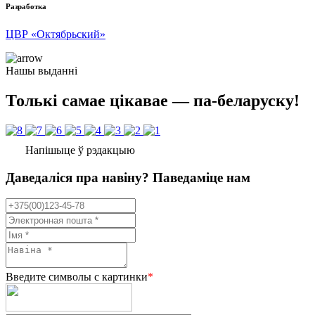
Разработка
ЦВР «Октябрьский»
Нашы выданні
Толькі самае цікавае — па-беларуску!
Напішыце ў рэдакцыю
Даведаліся пра навіну? Паведаміце нам
Введите символы с картинки
*