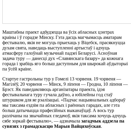
Маштабны праект адбудзецца ва ўсіх абласных цэнтрах
краіны і ў горадзе Мінску. Гэта дасць магчымасць аматарам
фестывалю, якія не могуць прыехаць у Віцебск, прасякнуцца
духам свята, наведаць выступленні артыстаў і адчуць
атмасферу галоўнай музычнай падзеі Беларусі. Асноўная
задача туру — данесці дух «Славянскага базару» да кожнага
горада і зрабіць яго больш даступным для шырокай аўдыторыі
па ўсёй краіне.
Стартуе гастрольны тур у Гомелі 13 чэрвеня. 19 чэрвеня —
Магілёў, 20 чэрвеня — Мінск, 9 ліпеня — Гродна, 10 ліпеня —
Брэст. Як паведамляюць арганізатары праекта, ідэя
фестывальнага туру гучала даўно, а юбілейны год стаў
штуршком для яе рэалізацыі. «Падчас нацыянальных адбораў
мы таксама ездзім па абласных і раённых гарадах, але гэта
больш датычыцца прафесійных выканаўцаў. А вось тур
разлічаны на звычайных гледачоў, якія таксама хочуць адчуць
сябе зоркай фестывалю», — адзначыла
загадчык аддзела па
сувязях з грамадскасцю Марыя Вайцяхоўская
.