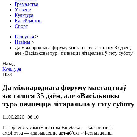
Грамадства
У свеце
Культура
Калейдаскоп
Спорт
Галоўная
>
Навіны
>
Да міжнароднага форуму мастацтваў засталося 35 дзён,
але «Васільковы тур» пачнецца літаральна ў гэту суботу
Назад
Культура
1089
Да міжнароднага форуму мастацтваў
засталося 35 дзён, але «Васільковы
тур» пачнецца літаральна ў гэту суботу
11.06.2026 | 08:10
11 чэрвеня ў самым цэнтры Віцебска — каля летняга
амфітэтра — адкрываецца арт-аб’ект «Фестывальны