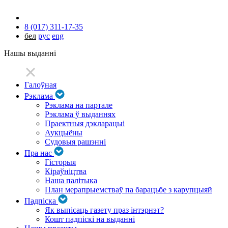
8 (017) 311-17-35
бел
рус
eng
Нашы выданні
Галоўная
Рэклама
Рэклама на партале
Рэклама ў выданнях
Праектныя дэкларацыі
Аукцыёны
Судовыя рашэнні
Пра нас
Гісторыя
Кіраўніцтва
Наша палітыка
План мерапрыемстваў па барацьбе з карупцыяй
Падпіска
Як выпісаць газету праз інтэрнэт?
Кошт падпіскі на выданні