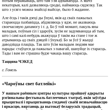
потым перажываць, што там з ім адбываецца. А яшчэ
некаторыя, калі дазваляюць сродкі, наймаюць сядзелку. Так
што з усяго можна знайсці выйсце, было б жаданне.
Але ёсць і такія дзеці ды ўнукі, якія ад сваіх пажылых
стараюцца пазбавіцца, абдзяляюць у ядзе, не аказваюць
своечасовую дапамогу і г. д. Бо ў той момант, пакуль яны
маладыя, поўныя сіл і здароўя, зусім не задумваюцца аб тым,
што і самі калі-небудзь акажуцца ў такім жа стане і тое ж
атрымаюць ад сваіх дзяцей і ўнукаў. Бо за ўсё ў жыцці
даводзіцца плаціць. Так што ўсім маладым людзям мае
парады: стаўцеся да пажылых з павагай, шануйце іх старасць.
Тады і вам не страшна будзе чакаць вашу старасць.
Таццяна ЧЭКЕД
г. Гомель
«Чароўны свет батлейкі»
У нашым раённым цэнтры культуры прайшоў адкрыты
рэгіянальны фестываль батлеечных тэатраў, якія заўсёды
прыцягвалі і прыцягваюць гледачоў сваёй незвычайнасцю
і яркасцю, вяртаюць да вытокаў беларускіх традыцый,