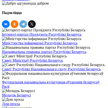
Падзяліцца
Інтэрнэт-партал Прэзідэнта Рэспублікі Беларусь
Міністэрства інфармацыі Рэспублікі Беларусь
Нацыянальны прававы партал Рэспублікі Беларусь
Савет Міністраў Рэспублікі Беларусь
Савет Рэспублікі Нацыянальнага сходу Рэспублікі Беларусь
Федэральная нацыянальна-культурная аўтаномія беларусаў
Расіі
Моладзь Беларусі
Дом прэсы