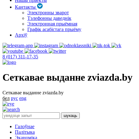
Нашы праекты
Кантакты
Электронны зварот
Тэлефонны даведнік
Электронная прыёмная
Графік асабістага прыёму
Архіў
8 (017) 311-17-35
Сеткавае выданне zviazda.by
Сеткавае выданне zviazda.by
бел
рус
eng
Галоўнае
Палітыка
Эканоміка