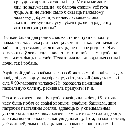
крыўдныя дрэнныя словы і г. д. У гэты момант
яны не задумваюцца, як балюча старым усё гэта
чуць. А ці не лепей было б сказаць пажылому
чалавеку добрае, прыемнае, ласкавае слова,
аказаць нейкую паслугу і ўбачыць, як ад радасці ў
яго засвецяцца вочы?
Вялікай бядой для родных можа стаць сітуацыя, калі ў
пажылога чалавека развіваецца дэменцыя, калі ён пачынае
забываць, дзе жыве, як яго завуць, не пазнае родных. Яму
камфортна ў яго свеце, а вось тым, хто побач з ім, трэба на
гэты час забыць пра сябе. Некаторыя вельмі адданыя сыны і
дочкі так і робяць.
Адзін мой добры знаёмы расказваў, як яго маці, калі яе зрэдку
пакідалі дома адну, выдзірала ручкі з дзвярэй (адкуль толькі
сіла ў 90-гадовага чалавека?!), разразала нажніцамі
пасцельную бялізну, раскідвала прадукты і г. д.
Некаторыя дзеці, калі ім трэба хадзіць на работу і ў іх няма
часу быць побач са сваімі хворымі, слабымі бацькамі, якім
патрэбен пастаянны догляд, аддаюць іх у спецыяльныя
ўстановы для пажылых людзей. Там іх не толькі даглядаюць,
але і аказваюць кваліфікаваную дапамогу. Гэта, на мой погляд,
усё ж лепей, чым пакідаць такога чалавека аднаго дома і