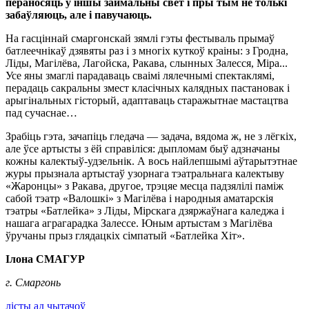
пераносяць у іншы займальны свет і пры тым не толькі
забаўляюць, але і павучаюць.
На гасціннай смаргонскай зямлі гэты фестываль прымаў
батлеечнікаў дзявяты раз і з многіх куткоў краіны: з Гродна,
Ліды, Магілёва, Лагойска, Ракава, слынных Залесся, Міра...
Усе яны змаглі парадаваць сваімі лялечнымі спектаклямі,
перадаць сакральны змест класічных калядных пастановак і
арыгінальных гісторый, адаптаваць старажытнае мастацтва
пад сучаснае…
Зрабіць гэта, зачапіць гледача — задача, вядома ж, не з лёгкіх,
але ўсе артысты з ёй справіліся: дыпломам быў адзначаны
кожны калектыў-удзельнік. А вось найлепшымі аўтарытэтнае
журы прызнала артыстаў узорнага тэатральнага калектыву
«Жаронцы» з Ракава, другое, трэцяе месца падзялілі паміж
сабой тэатр «Валошкі» з Магілёва і народныя аматарскія
тэатры «Батлейка» з Ліды, Мірскага дзяржаўнага каледжа і
нашага аграгарадка Залессе. Юным артыстам з Магілёва
ўручаны прыз глядацкіх сімпатый «Батлейка Хіт».
Ілона СМАГУР
г. Смаргонь
лісты ад чытачоў