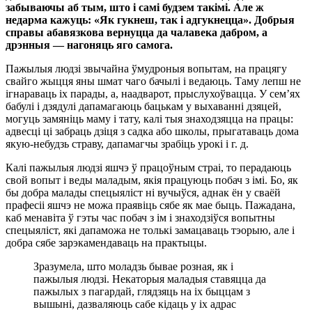
забываючы аб тым, што і самі будзем такімі. Але ж
недарма кажуць: «Як гукнеш, так і адгукнецца». Добрыя
справы абавязкова вернуцца да чалавека дабром, а
дрэнныя — нагоняць яго самога.
Пажылыя людзі звычайна ўмудроныя вопытам, на працягу
свайго жыцця яны шмат чаго бачылі і ведаюць. Таму лепш не
ігнараваць іх парады, а, наадварот, прыслухоўвацца. У сем’ях
бабулі і дзядулі дапамагаюць бацькам у выхаванні дзяцей,
могуць замяніць маму і тату, калі тыя знаходзяцца на працы:
адвесці ці забраць дзіця з садка або школы, прыгатаваць дома
якую-небудзь страву, дапамагчы зрабіць урокі і г. д.
Калі пажылыя людзі яшчэ ў працоўным страі, то перадаюць
свой вопыт і веды маладым, якія працуюць побач з імі. Бо, як
бы добра малады спецыяліст ні вучыўся, аднак ён у сваёй
прафесіі яшчэ не можа праявіць сябе як мае быць. Пажадана,
каб менавіта ў гэты час побач з ім і знаходзіўся вопытны
спецыяліст, які дапаможа не толькі замацаваць тэорыю, але і
добра сябе зарэкамендаваць на практыцы.
Зразумела, што моладзь бывае розная, як і
пажылыя людзі. Некаторыя маладыя ставяцца да
пажылых з пагардай, глядзяць на іх быццам з
вышыні, дазваляюць сабе кідаць у іх адрас