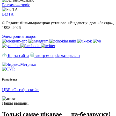
Белтаможсэрвіс
БелТА
© Рэдакцыйна-выдавецкая установа «Выдавецкі дом «Звязда»,
1998–
2026
Электронны зварот
Карта сайта
экстрэмісцкія матэрыялы
Разработка
ЦВР «Октябрьский»
Нашы выданні
Толькі самае цікавае — па-беларуску!