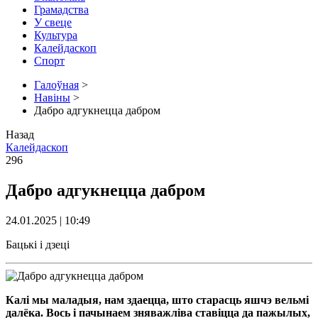
Грамадства
У свеце
Культура
Калейдаскоп
Спорт
Галоўная
>
Навіны
>
Дабро адгукнецца дабром
Назад
Калейдаскоп
296
Дабро адгукнецца дабром
24.01.2025 | 10:49
Бацькі і дзеці
Калі мы маладыя, нам здаецца, што старасць яшчэ вельмі
далёка. Вось і пачынаем зняважліва ставіцца да пажылых,