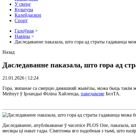
У свеце
Культура
Калейдаскоп
Спорт
Галоўная
>
Навіны
>
Даследаванне паказала, што гора ад страты гадаванца можа
Назад
Даследаванне паказала, што гора ад стр
21.01.2026 | 12:24
Гора, звязанае са смерцю дамашняй жывёлы, можа быць такім жа 
Мейнут ў Ірландыі Філіпа Хайленда,
паведамляе
БелТА.
Даследаванне, апублікаванае ў часопісе PLOS One, паказала, шт
месяцы ці нават гады. Сімптомы яго падобныя з тымі, што назір