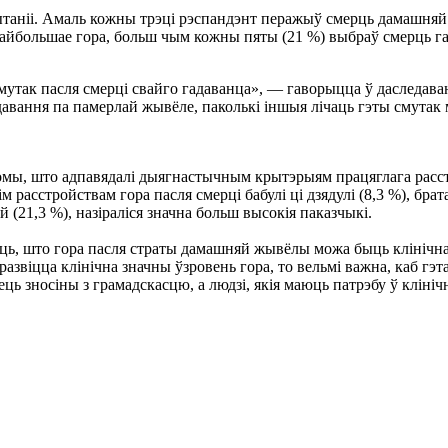
ытаніі. Амаль кожны трэці рэспандэнт перажыў смерць дамашняй
м найбольшае гора, больш чым кожны пяты (21 %) выбраў смерць г
утак пасля смерці свайго гадаванца», — гаворыцца ў даследава
адавання па памерлай жывёле, паколькі іншыя лічаць гэты смута
мптомы, што адпавядалі дыягнастычным крытэрыям працяглага расст
м расстройствам гора пасля смерці бабулі ці дзядулі (8,3 %), брата
ей (21,3 %), назіраліся значна больш высокія паказчыкі.
ць, што гора пасля страты дамашняй жывёлы можа быць клінічн
звіцца клінічна значны ўзровень гора, то вельмі важна, каб гэт
ць зносіны з грамадскасцю, а людзі, якія маюць патрэбу ў клініч