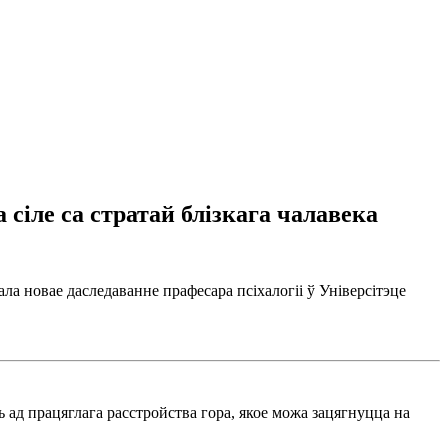
сіле са стратай блізкага чалавека
ла новае даследаванне прафесара псіхалогіі ў Універсітэце
ь ад працяглага расстройства гора, якое можа зацягнуцца на