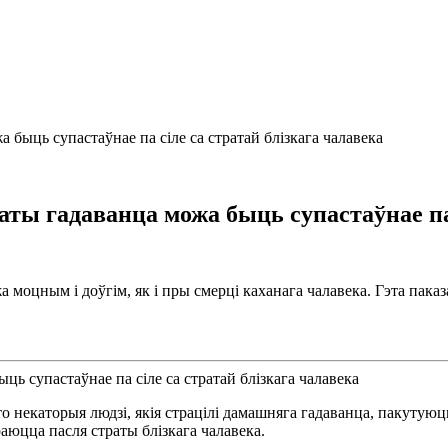
 быць супастаўнае па сіле са стратай блізкага чалавека
аты гадаванца можа быць супастаўнае па 
моцным і доўгім, як і пры смерці каханага чалавека. Гэта паказа
о некаторыя людзі, якія страцілі дамашняга гадаванца, пакутуюц
аюцца пасля страты блізкага чалавека.