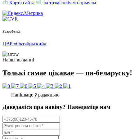
Карта сайта
экстрэмісцкія матэрыялы
Разработка
ЦВР «Октябрьский»
Нашы выданні
Толькі самае цікавае — па-беларуску!
Напішыце ў рэдакцыю
Даведаліся пра навіну? Паведаміце нам