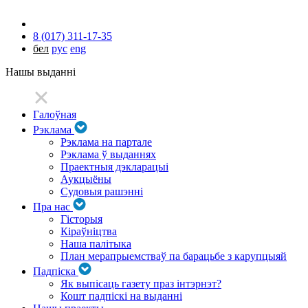
8 (017) 311-17-35
бел
рус
eng
Нашы выданні
Галоўная
Рэклама
Рэклама на партале
Рэклама ў выданнях
Праектныя дэкларацыі
Аукцыёны
Судовыя рашэнні
Пра нас
Гісторыя
Кіраўніцтва
Наша палітыка
План мерапрыемстваў па барацьбе з карупцыяй
Падпіска
Як выпісаць газету праз інтэрнэт?
Кошт падпіскі на выданні