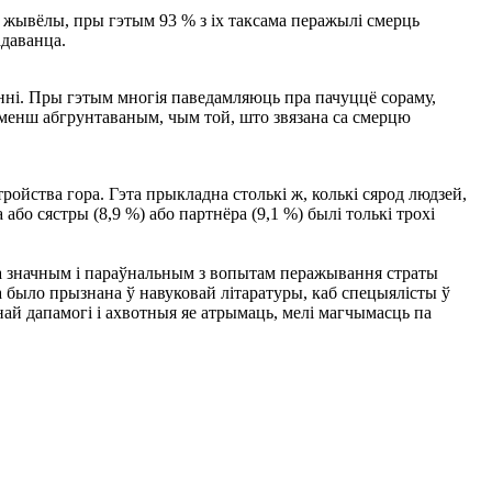
 жывёлы, пры гэтым 93 % з іх таксама перажылі смерць
адаванца.
нні. Пры гэтым многія паведамляюць пра пачуццё сораму,
к менш абгрунтаваным, чым той, што звязана са смерцю
ройства гора. Гэта прыкладна столькі ж, колькі сярод людзей,
 або сястры (8,9 %) або партнёра (9,1 %) былі толькі трохі
а значным і параўнальным з вопытам перажывання страты
а было прызнана ў навуковай літаратуры, каб спецыялісты ў
най дапамогі і ахвотныя яе атрымаць, мелі магчымасць па