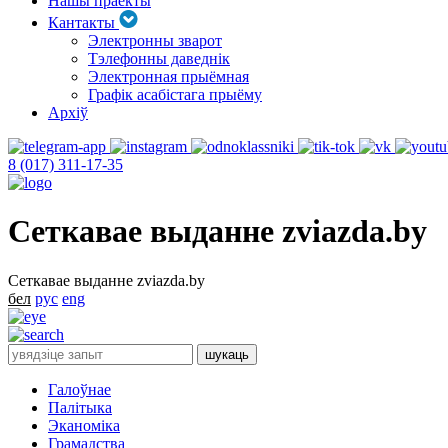
Нашы праекты
Кантакты
Электронны зварот
Тэлефонны даведнік
Электронная прыёмная
Графік асабістага прыёму
Архіў
8 (017) 311-17-35
Сеткавае выданне zviazda.by
Сеткавае выданне zviazda.by
бел
рус
eng
Галоўнае
Палітыка
Эканоміка
Грамадства