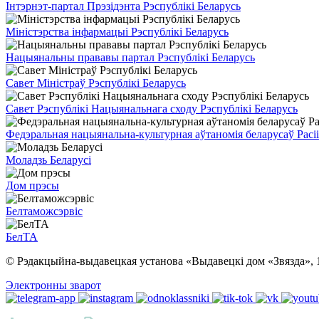
Інтэрнэт-партал Прэзідэнта Рэспублікі Беларусь
Міністэрства інфармацыі Рэспублікі Беларусь
Нацыянальны прававы партал Рэспублікі Беларусь
Савет Міністраў Рэспублікі Беларусь
Савет Рэспублікі Нацыянальнага сходу Рэспублікі Беларусь
Федэральная нацыянальна-культурная аўтаномія беларусаў Расіі
Моладзь Беларусі
Дом прэсы
Белтаможсэрвіс
БелТА
© Рэдакцыйна-выдавецкая установа «Выдавецкі дом «Звязда», 
Электронны зварот