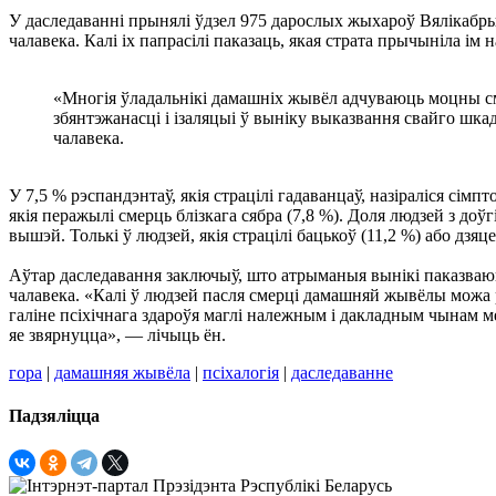
У даследаванні прынялі ўдзел 975 дарослых жыхароў Вялікабр
чалавека. Калі іх папрасілі паказаць, якая страта прычыніла і
«Многія ўладальнікі дамашніх жывёл адчуваюць моцны см
збянтэжанасці і ізаляцыі ў выніку выказвання свайго шк
чалавека.
У 7,5 % рэспандэнтаў, якія страцілі гадаванцаў, назіраліся сі
якія перажылі смерць блізкага сябра (7,8 %). Доля людзей з доўгі
вышэй. Толькі ў людзей, якія страцілі бацькоў (11,2 %) або дзяц
Аўтар даследавання заключыў, што атрыманыя вынікі паказваю
чалавека. «Калі ў людзей пасля смерці дамашняй жывёлы можа ра
галіне псіхічнага здароўя маглі належным і дакладным чынам ме
яе звярнуцца», — лічыць ён.
гора
|
дамашняя жывёла
|
псіхалогія
|
даследаванне
Падзяліцца