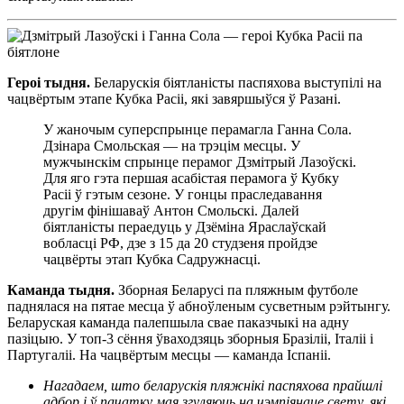
Героі тыдня.
Беларускія біятланісты паспяхова выступілі на
чацвёртым этапе Кубка Расіі, які завяршыўся ў Разані.
У жаночым суперспрынце перамагла Ганна Сола.
Дзінара Смольская — на трэцім месцы. У
мужчынскім спрынце перамог Дзмітрый Лазоўскі.
Для яго гэта першая асабістая перамога ў Кубку
Расіі ў гэтым сезоне. У гонцы праследавання
другім фінішаваў Антон Смольскі. Далей
біятланісты пераедуць у Дзёміна Яраслаўскай
вобласці РФ, дзе з 15 да 20 студзеня пройдзе
чацвёрты этап Кубка Садружнасці.
Каманда тыдня.
Зборная Беларусі па пляжным футболе
паднялася на пятае месца ў абноўленым сусветным рэйтынгу.
Беларуская каманда палепшыла свае паказчыкі на адну
пазіцыю. У топ-3 сёння ўваходзяць зборныя Бразіліі, Італіі і
Партугаліі. На чацвёртым месцы — каманда Іспаніі.
Нагадаем, што беларускія пляжнікі паспяхова прайшлі
адбор і ў пачатку мая згуляюць на чэмпіянаце свету, які