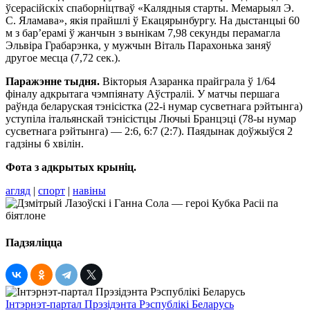
ўсерасійскіх спаборніцтваў «Калядныя старты. Мемарыял Э.
С. Яламава», якія прайшлі ў Екацярынбургу. На дыстанцыі 60
м з бар’ерамі ў жанчын з вынікам 7,98 секунды перамагла
Эльвіра Грабарэнка, у мужчын Віталь Парахонька заняў
другое месца (7,72 сек.).
Паражэнне тыдня.
Вікторыя Азаранка прайграла ў 1/64
фіналу адкрытага чэмпіянату Аўстраліі. У матчы першага
раўнда беларуская тэнісістка (22-і нумар сусветнага рэйтынга)
уступіла італьянскай тэнісістцы Лючыі Бранцэці (78-ы нумар
сусветнага рэйтынга) — 2:6, 6:7 (2:7). Паядынак доўжыўся 2
гадзіны 6 хвілін.
Фота з адкрытых крыніц.
агляд
|
спорт
|
навіны
Падзяліцца
Інтэрнэт-партал Прэзідэнта Рэспублікі Беларусь