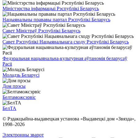
Міністэрства інфармацыі Рэспублікі Беларусь
Нацыянальны прававы партал Рэспублікі Беларусь
Савет Міністраў Рэспублікі Беларусь
Савет Рэспублікі Нацыянальнага сходу Рэспублікі Беларусь
Федэральная нацыянальна-культурная аўтаномія беларусаў
Расіі
Моладзь Беларусі
Дом прэсы
Белтаможсэрвіс
БелТА
© Рэдакцыйна-выдавецкая установа «Выдавецкі дом «Звязда»,
1998–
2026
Электронны зварот