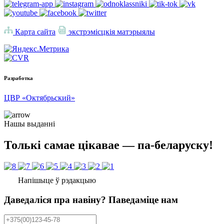
Карта сайта
экстрэмісцкія матэрыялы
Разработка
ЦВР «Октябрьский»
Нашы выданні
Толькі самае цікавае — па-беларуску!
Напішыце ў рэдакцыю
Даведаліся пра навіну? Паведаміце нам