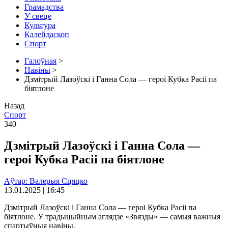
Грамадства
У свеце
Культура
Калейдаскоп
Спорт
Галоўная
>
Навіны
>
Дзмітрый Лазоўскі і Ганна Сола — героі Кубка Расіі па
біятлоне
Назад
Спорт
340
Дзмітрый Лазоўскі і Ганна Сола —
героі Кубка Расіі па біятлоне
Аўтар: Валерыя Сцяцко
13.01.2025 | 16:45
Дзмітрый Лазоўскі і Ганна Сола — героі Кубка Расіі па
біятлоне. У традыцыйным аглядзе «Звязды» — самыя важныя
спартыўныя навіны.