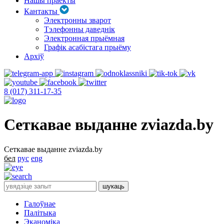
Нашы праекты
Кантакты
Электронны зварот
Тэлефонны даведнік
Электронная прыёмная
Графік асабістага прыёму
Архіў
8 (017) 311-17-35
Сеткавае выданне zviazda.by
Сеткавае выданне zviazda.by
бел
рус
eng
Галоўнае
Палітыка
Эканоміка