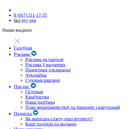
8 (017) 311-17-35
бел
рус
eng
Нашы выданні
Галоўная
Рэклама
Рэклама на партале
Рэклама ў выданнях
Праектныя дэкларацыі
Аукцыёны
Судовыя рашэнні
Пра нас
Гісторыя
Кіраўніцтва
Наша палітыка
План мерапрыемстваў па барацьбе з карупцыяй
Падпіска
Як выпісаць газету праз інтэрнэт?
Кошт падпіскі на выданні