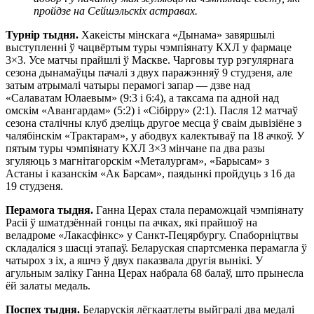
пройдзе на Сейшэльскіх астравах.
Турнір тыдня.
Хакеісты мінскага «Дынама» завяршылі
выступленні ў чацвёртым туры чэмпіянату КХЛ у фармаце
3×3. Усе матчы прайшлі ў Маскве. Чарговы тур рэгулярнага
сезона дынамаўцы пачалі з двух паражэнняў 9 студзеня, але
затым атрымалі чатыры перамогі запар — дзве над
«Салаватам Юлаевым» (9:3 і 6:4), а таксама па адной над
омскім «Авангардам» (5:2) і «Сібірру» (2:1). Пасля 12 матчаў
сезона сталічны клуб дзеліць другое месца ў сваім дывізіёне з
чалябінскім «Трактарам», у абодвух калектываў па 18 ачкоў. У
пятым туры чэмпіянату КХЛ 3×3 мінчане па два разы
згуляюць з магнітагорскім «Металургам», «Барысам» з
Астаны і казанскім «Ак Барсам», паядынкі пройдуць з 16 да
19 студзеня.
Перамога тыдня.
Ганна Церах стала пераможцай чэмпіянату
Расіі ў шматдзённай гонцы па ачках, які прайшоў на
веладроме «Лакасфінкс» у Санкт-Пецярбургу. Спаборніцтвы
складаліся з шасці этапаў. Беларуская спартсменка перамагла ў
чатырох з іх, а яшчэ ў двух паказвала другія вынікі. У
агульным заліку Ганна Церах набрала 68 балаў, што прынесла
ёй залаты медаль.
Поспех тыдня.
Беларускія лёгкаатлеты выйгралі два медалі