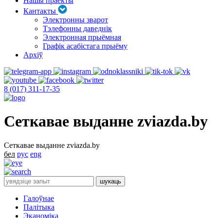
Нашы праекты
Кантакты
Электронны зварот
Тэлефонны даведнік
Электронная прыёмная
Графік асабістага прыёму
Архіў
8 (017) 311-17-35
Сеткавае выданне zviazda.by
Сеткавае выданне zviazda.by
бел
рус
eng
Галоўнае
Палітыка
Эканоміка