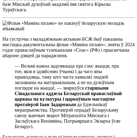
базе Мінскай духоўнай акадэміі імя святога Кірылы
Тураўскага.
На сустрэчы з маладзёжным актывам БСЖ быў паказаны
мастацка-дакументальны фільм «Маміна пісьмо», зняты ў 2024
годзе праваслаўным тэлеканалам «Спас» (РФ) і прысвечаны
абароне дзяцей да нараджэння.
— Вельмі важна задумвацца пра сэнс жыцця, пра
тое, якія я здзяйсняю ўчынкі і да чаго яны
прыводзяць, таму што часта памылкі людзей
заснаваны на матэрыяльным, а не на духоўным
поглядзе на жыццё, — звярнуўся
старшыня
Сінадальнага аддзела Беларускай праваслаўнай
царквы па культуры і царкоўным мастацтве
протаіерэй Іаан Задарожын
да ўдзельнікаў
мерапрыемства. Протаіерэй перадаў Беларускаму
саюзу жанчын зварот Мітрапаліта Мінскага і
Заслаўскага Веніяміна, Патрыяршага Экзарха ўсяе
Беларусі.
Большасць жанчын у тым ці іншым узросце, статусе і