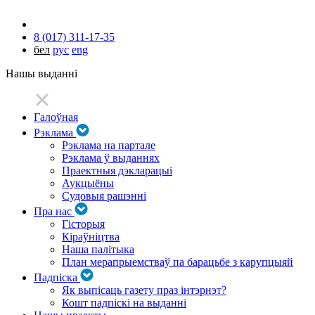
8 (017) 311-17-35
бел
рус
eng
Нашы выданні
Галоўная
Рэклама
Рэклама на партале
Рэклама ў выданнях
Праектныя дэкларацыі
Аукцыёны
Судовыя рашэнні
Пра нас
Гісторыя
Кіраўніцтва
Наша палітыка
План мерапрыемстваў па барацьбе з карупцыяй
Падпіска
Як выпісаць газету праз інтэрнэт?
Кошт падпіскі на выданні