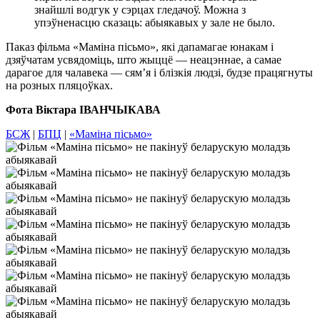
знайшлі водгук у сэрцах гледачоў. Можна з
упэўненасцю сказаць: абыякавых у зале не было.
Паказ фільма «Маміна пісьмо», які дапамагае юнакам і
дзяўчатам усвядоміць, што жыццё — неацэннае, а самае
дарагое для чалавека — сям’я і блізкія людзі, будзе працягнуты
на розных пляцоўках.
Фота Віктара ІВАНЧЫКАВА
БСЖ
|
БПЦ
|
«Маміна пісьмо»