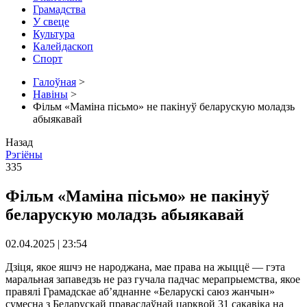
Грамадства
У свеце
Культура
Калейдаскоп
Спорт
Галоўная
>
Навіны
>
Фільм «Маміна пісьмо» не пакінуў беларускую моладзь
абыякавай
Назад
Рэгіёны
335
Фільм «Маміна пісьмо» не пакінуў
беларускую моладзь абыякавай
02.04.2025 | 23:54
Дзіця, якое яшчэ не народжана, мае права на жыццё — гэта
маральная запаведзь не раз гучала падчас мерапрыемства, якое
правялі Грамадскае аб’яднанне «Беларускі саюз жанчын»
сумесна з Беларускай праваслаўнай царквой 31 сакавіка на