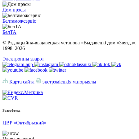
Дом прэсы
Белтаможсэрвіс
БелТА
© Рэдакцыйна-выдавецкая установа «Выдавецкі дом «Звязда»,
1998–
2026
Электронны зварот
Карта сайта
экстрэмісцкія матэрыялы
Разработка
ЦВР «Октябрьский»
Нашы выданні