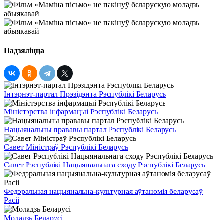
Падзяліцца
Інтэрнэт-партал Прэзідэнта Рэспублікі Беларусь
Міністэрства інфармацыі Рэспублікі Беларусь
Нацыянальны прававы партал Рэспублікі Беларусь
Савет Міністраў Рэспублікі Беларусь
Савет Рэспублікі Нацыянальнага сходу Рэспублікі Беларусь
Федэральная нацыянальна-культурная аўтаномія беларусаў
Расіі
Моладзь Беларусі