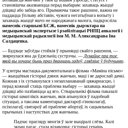
становішчы аказваюцца перад выбарам: захаваць жыццё
дзіцяці або забіць яго. Прымаючы такое рашэнне, важна не
паддацца ўплыву абставін, чужога негатыўнага вопыту і
захаваць жыццё яшчэ не народжанага малога, падкрэсліла
намеснік старшыні БСЖ, намеснік дырэктара па
медыцынскай экспертызе і рэабілітацыі РНПЦ анкалогіі і
медыцынскай радыялогіі імя М. М. Аляксандрава Іна
Салдаценка.
— Будзьце заўсёды стойкія ў прыняцці свайго рашэння, —
звярнулася яна да ўдзельніц сустрэчы. —
Думайце пра тое,
якой вы хочаце быць праз дваццаць гадоў, глядзіце ў будучыню
.
У цэнтры мастацка-дакументальнага фільма «Маміна пісьмо»
— жыццёвыя гісторыі дзвюх жанчын, маці і яе дарослай дачкі.
Кожная з іх сутыкнулася з незапланаванай цяжарнасцю, і
перад кожнай стаіць праблема выбару — захаваць жыццё
дзіцяці або пазбавіцца ад яго. Стваральнікі фільма паказалі
гісторыі шматлікіх жанчын, якія апынуліся ў падобнай
сітуацыі, а таксама каментарыі дактароў-гінеколагаў,
псіхолагаў, святароў аб праблеме абортаў, іх сацыяльных
прычынах і наступствах для жанчыны.
Падчас прагляду многія ў зале выціралі слёзы. Калі
экран пагас, стала відавочна: гісторыі гераінь