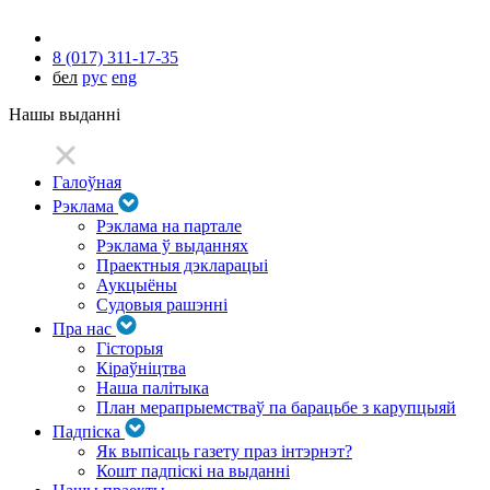
8 (017) 311-17-35
бел
рус
eng
Нашы выданні
Галоўная
Рэклама
Рэклама на партале
Рэклама ў выданнях
Праектныя дэкларацыі
Аукцыёны
Судовыя рашэнні
Пра нас
Гісторыя
Кіраўніцтва
Наша палітыка
План мерапрыемстваў па барацьбе з карупцыяй
Падпіска
Як выпісаць газету праз інтэрнэт?
Кошт падпіскі на выданні