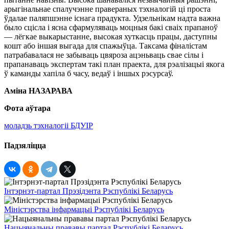
арыгінальнае спалучэнне правераных тэхналогій ці проста
ўдалае паляпшэнне існага прадукта. Удзельнікам надта важна
было сцісла і ясна сфармуляваць моцныя бакі сваіх прапаноў
— лёгкае выкарыстанне, высокая хуткасць працы, даступны
кошт або іншая выгада для спажыўца. Таксама фіналістам
патрабавалася не забываць цвяроза ацэньваць свае сілы і
прапанаваць экспертам такі план праекта, для рэалізацыі якога
ў каманды хапіла б часу, ведаў і іншых рэсурсаў.
Аміна НАЗАРАВА
Фота аўтара
моладзь тэхналогіі БДУІР
Падзяліцца
Інтэрнэт-партал Прэзідэнта Рэспублікі Беларусь
Міністэрства інфармацыі Рэспублікі Беларусь
Нацыянальны прававы партал Рэспублікі Беларусь