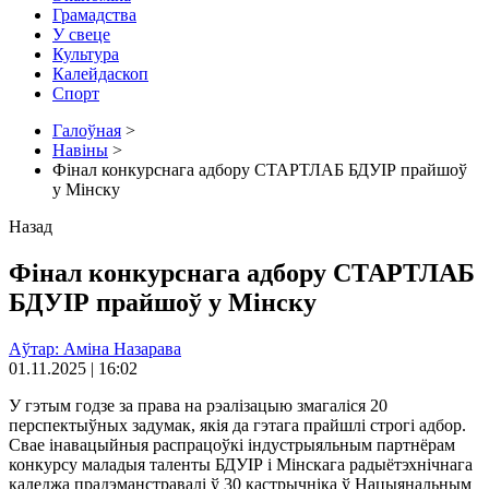
Грамадства
У свеце
Культура
Калейдаскоп
Спорт
Галоўная
>
Навіны
>
Фінал конкурснага адбору СТАРТЛАБ БДУІР прайшоў
у Мінску
Назад
Фінал конкурснага адбору СТАРТЛАБ
БДУІР прайшоў у Мінску
Аўтар: Аміна Назарава
01.11.2025 | 16:02
У гэтым годзе за права на рэалізацыю змагаліся 20
перспектыўных задумак, якія да гэтага прайшлі строгі адбор.
Свае інавацыйныя распрацоўкі індустрыяльным партнёрам
конкурсу маладыя таленты БДУІР і Мінскага радыётэхнічнага
каледжа прадэманстравалі ў 30 кастрычніка ў Нацыянальным