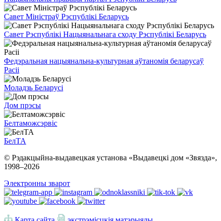
Савет Міністраў Рэспублікі Беларусь
Савет Рэспублікі Нацыянальнага сходу Рэспублікі Беларусь
Федэральная нацыянальна-культурная аўтаномія беларусаў
Расіі
Моладзь Беларусі
Дом прэсы
Белтаможсэрвіс
БелТА
© Рэдакцыйна-выдавецкая установа «Выдавецкі дом «Звязда»,
1998–
2026
Электронны зварот
Карта сайта
экстрэмісцкія матэрыялы