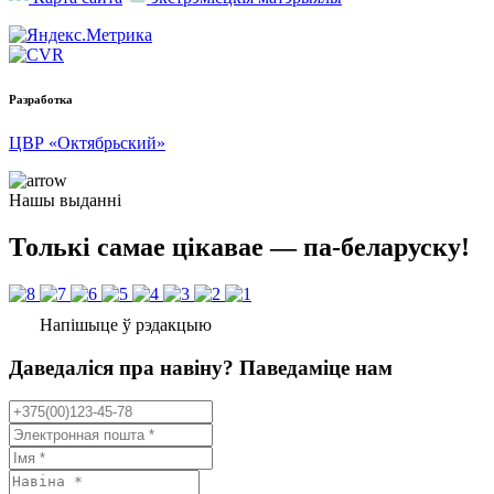
Разработка
ЦВР «Октябрьский»
Нашы выданні
Толькі самае цікавае — па-беларуску!
Напішыце ў рэдакцыю
Даведаліся пра навіну? Паведаміце нам