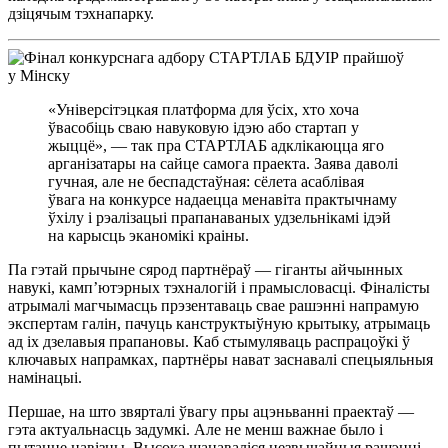
дзіцячым тэхнапарку.
«Універсітэцкая платформа для ўсіх, хто хоча
ўвасобіць сваю навуковую ідэю або стартап у
жыццё», — так пра СТАРТЛАБ адклікаюцца яго
арганізатары на сайце самога праекта. Заява даволі
гучная, але не беспадстаўная: сёлета асаблівая
ўвага на конкурсе надаецца менавіта практычнаму
ўхілу і рэалізацыі прапанаваных удзельнікамі ідэй
на карысць эканомікі краіны.
Па гэтай прычыне сярод партнёраў — гіганты айчынных
навукі, камп’ютэрных тэхналогій і прамысловасці. Фіналісты
атрымалі магчымасць прэзентаваць свае рашэнні напрамую
экспертам галін, пачуць канструктыўную крытыку, атрымаць
ад іх дзелавыя прапановы. Каб стымуляваць распрацоўкі ў
ключавых напрамках, партнёры нават заснавалі спецыяльныя
намінацыі.
Першае, на што звярталі ўвагу пры ацэньванні праектаў —
гэта актуальнасць задумкі. Але не менш важнае было і
пытанне навізны. Высока шанаваліся незвычайныя рашэнні,