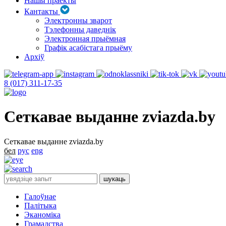
Нашы праекты
Кантакты
Электронны зварот
Тэлефонны даведнік
Электронная прыёмная
Графік асабістага прыёму
Архіў
8 (017) 311-17-35
Сеткавае выданне zviazda.by
Сеткавае выданне zviazda.by
бел
рус
eng
Галоўнае
Палітыка
Эканоміка
Грамадства