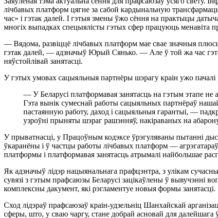
Заяўленая тэма актуальна сёння для прафсаюзаў усяго свету. Ін
лічбавых платформ цягне за сабой кардынальную трансфармацы
час» і гэтак далей. І гэтыя змены ўжо сёння на практыцы датыч
многіх выпадках спецыялісты гэтых сфер працуюць менавіта п
— Вядома, развіццё лічбавых платформ мае свае значныя плюсы.
гэтак далей, — адзначыў Юрый Сянько. — Але ў той жа час гэт
няўстойлівай занятасці.
У гэтых умовах сацыяльныя партнёры шэрагу краін ужо пачалі 
— У Беларусі платформавая занятасць на гэтым этапе не
Гэта вынік сумеснай работы сацыяльных партнёраў нашай
пастаянную работу, даход і сацыяльныя гарантыі, — падк
узроўні прыняты шэраг рашэнняў, накіраваных на абарон
У прыватнасці, у Працоўным кодэксе ўрэгуляваны пытанні дыс
ўкаранёны і ў частцы работы лічбавых платформ — агрэгатараў п
платформы і платформавая занятасць атрымалі найбольшае рас
Як адзначыў лідэр нацыянальнага прафцэнтра, з улікам сучасн
сувязі з гэтым прафсаюзы Беларусі зацікаўлены ў вывучэнні воп
комплексны дакумент, які рэгламентуе новыя формы занятасці.
Сход лідэраў прафсаюзаў краін-удзельніц Шанхайскай арганіза
сферы, што, у сваю чаргу, стане добрай асновай для далейшага