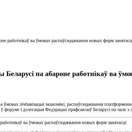
роне работнікаў ва ўмовах распаўсюджвання новых форм занятасц
ы Беларусі па абароне работнікаў ва ўм
а ўмовах лічбавізацыі эканомікі, распаўсюджвання платформенна
е ў форуме і дэлегацыя Федэрацыі прафсаюзаў Беларусі на чале 