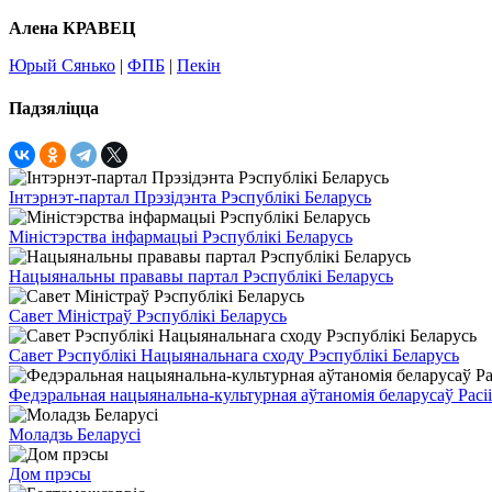
Алена КРАВЕЦ
Юрый Сянько
|
ФПБ
|
Пекін
Падзяліцца
Інтэрнэт-партал Прэзідэнта Рэспублікі Беларусь
Міністэрства інфармацыі Рэспублікі Беларусь
Нацыянальны прававы партал Рэспублікі Беларусь
Савет Міністраў Рэспублікі Беларусь
Савет Рэспублікі Нацыянальнага сходу Рэспублікі Беларусь
Федэральная нацыянальна-культурная аўтаномія беларусаў Расіі
Моладзь Беларусі
Дом прэсы