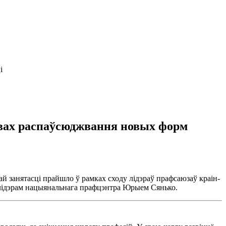
і
овах распаўсюджвання новых форм
й занятасці прайшло ў рамках сходу лідэраў прафсаюзаў краін-
з лідэрам нацыянальнага прафцэнтра Юрыем Сянько.