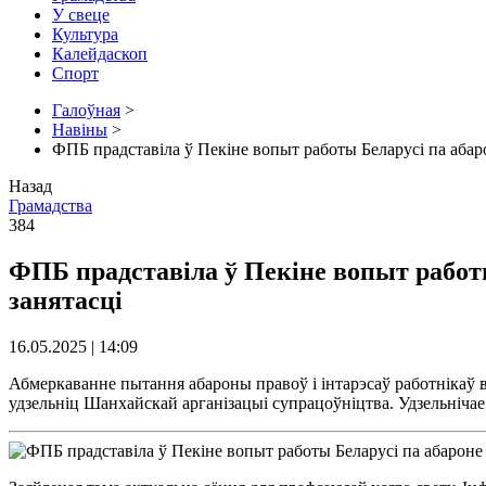
У свеце
Культура
Калейдаскоп
Спорт
Галоўная
>
Навіны
>
ФПБ прадставіла ў Пекіне вопыт работы Беларусі па аба
Назад
Грамадства
384
ФПБ прадставіла ў Пекіне вопыт работ
занятасці
16.05.2025 | 14:09
Абмеркаванне пытання абароны правоў і інтарэсаў работнікаў в
удзельніц Шанхайскай арганізацыі супрацоўніцтва. Удзельніча