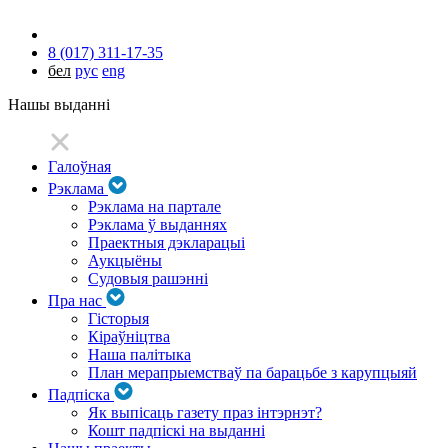
8 (017) 311-17-35
бел
рус
eng
Нашы выданні
Галоўная
Рэклама
Рэклама на партале
Рэклама ў выданнях
Праектныя дэкларацыі
Аукцыёны
Судовыя рашэнні
Пра нас
Гісторыя
Кіраўніцтва
Наша палітыка
План мерапрыемстваў па барацьбе з карупцыяй
Падпіска
Як выпісаць газету праз інтэрнэт?
Кошт падпіскі на выданні