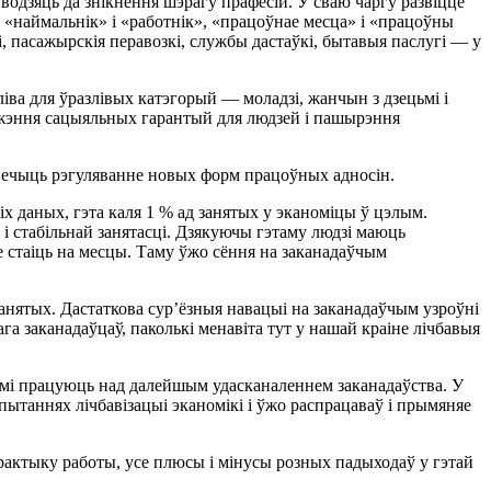
ыводзяць да знікнення шэрагу прафесій. У сваю чаргу развіццё
наймальнік» і «работнік», «працоўнае месца» і «працоўны
і, пасажырскія перавозкі, службы дастаўкі, бытавыя паслугі — у
ва для ўразлівых катэгорый — моладзі, жанчын з дзецьмі і
ніжэння сацыяльных гарантый для людзей і пашырэння
спечыць рэгуляванне новых форм працоўных адносін.
 даных, гэта каля 1 % ад занятых у эканоміцы ў цэлым.
 стабільнай занятасці. Дзякуючы гэтаму людзі маюць
 стаіць на месцы. Таму ўжо сёння на заканадаўчым
нятых. Дастаткова сур’ёзныя навацыі на заканадаўчым узроўні
а заканадаўцаў, паколькі менавіта тут у нашай краіне лічбавыя
амі працуюць над далейшым удасканаленнем заканадаўства. У
 пытаннях лічбавізацыі эканомікі і ўжо распрацаваў і прымяняе
актыку работы, усе плюсы і мінусы розных падыходаў у гэтай