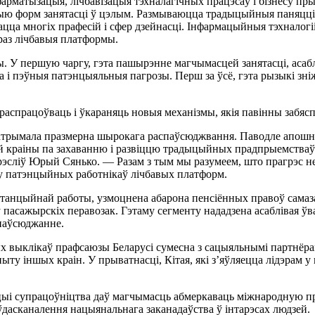
фарматызацыя, лічбавізацыя тэхналагічных працэсаў і бізнесу пр
ю форм занятасці ў цэлым. Размываюцца традыцыйныя паняцці «
ацца многіх прафесій і сфер дзейнасці. Інфармацыйныя тэхналогі
раз лічбавыя платформы.
 У першую чаргу, гэта пашырэнне магчымасцей занятасці, асаблі
а і пэўныя патэнцыяльныя пагрозы. Перш за ўсё, гэта рызыкі з
распрацоўваць і ўкараняць новыя механізмы, якія павінны забя
 атрымала празмерна шырокага распаўсюджвання. Паводле апошніх
 краіны па захаванню і развіццю традыцыйных прадпрыемстваў і
рэсліў Юрый Сянько. — Разам з тым мы разумеем, што прагрэс не
у патэнцыйных работнікаў лічбавых платформ.
танцыйнай работы, узмоцнена абарона пенсіённых правоў самаза
асажырскіх перавозак. Гэтаму сегменту нададзена асаблівая ўваг
паўсюджанне.
ых выклікаў прафсаюзы Беларусі сумесна з сацыяльнымі партнёр
ыту іншых краін. У прыватнасці, Кітая, які з’яўляецца лідэрам у
цыі супрацоўніцтва даў магчымасць абмеркаваць міжнародную пр
 ўдасканалення нацыянальнага заканадаўства ў інтарэсах людзей.