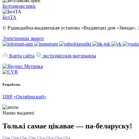
Белтаможсэрвіс
БелТА
© Рэдакцыйна-выдавецкая установа «Выдавецкі дом «Звязда», 
Электронны зварот
Карта сайта
экстрэмісцкія матэрыялы
Разработка
ЦВР «Октябрьский»
Нашы выданні
Толькі самае цікавае — па-беларуску!