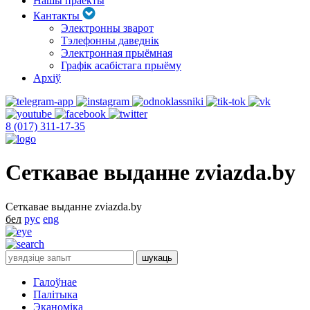
Нашы праекты
Кантакты
Электронны зварот
Тэлефонны даведнік
Электронная прыёмная
Графік асабістага прыёму
Архіў
8 (017) 311-17-35
Сеткавае выданне zviazda.by
Сеткавае выданне zviazda.by
бел
рус
eng
Галоўнае
Палітыка
Эканоміка