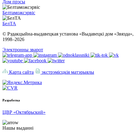
Дом прэсы
Белтаможсэрвіс
БелТА
© Рэдакцыйна-выдавецкая установа «Выдавецкі дом «Звязда»,
1998–
2026
Электронны зварот
Карта сайта
экстрэмісцкія матэрыялы
Разработка
ЦВР «Октябрьский»
Нашы выданні