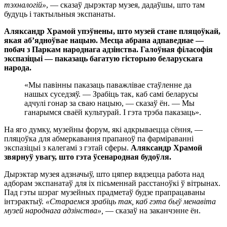
тэхналогій»
, — сказаў дырэктар музея, дадаўшы, што там
будуць і тактыльныя экспанаты.
Аляксандр Храмой упэўнены, што музей стане пляцоўкай,
якая аб’ядноўвае нацыю. Месца абрана адпаведнае —
побач з Паркам народнага адзінства. Галоўная філасофія
экспазіцыі — паказаць багатую гісторыю беларускага
народа.
«Мы павінны паказаць паважлівае стаўленне да
нашых суседзяў. — Зрабіць так, каб самі беларусы
адчулі гонар за сваю нацыю, — сказаў ён. — Мы
ганарымся сваёй культурай. І гэта трэба паказаць».
На яго думку, музейны форум, які адкрываецца сёння, —
пляцоўка для абмеркавання прапаноў па фарміраванні
экспазіцыі з калегамі з гэтай сферы.
Аляксандр Храмой
звярнуў увагу, што гэта ўсенародная будоўля.
Дырэктар музея адзначыў, што цяпер вядзецца работа над
адборам экспанатаў для іх пісьменнай расстаноўкі ў вітрынах.
Пад гэты шэраг музейных прадметаў будзе прапрацаваны
інтэрактыў.
«Стараемся зрабіць так, каб гэта быў менавіта
музей народнага адзінства»,
— сказаў на заканчэнне ён.