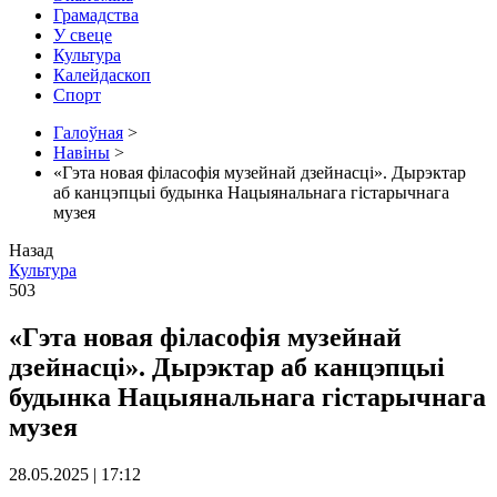
Грамадства
У свеце
Культура
Калейдаскоп
Спорт
Галоўная
>
Навіны
>
«Гэта новая філасофія музейнай дзейнасці». Дырэктар
аб канцэпцыі будынка Нацыянальнага гістарычнага
музея
Назад
Культура
503
«Гэта новая філасофія музейнай
дзейнасці». Дырэктар аб канцэпцыі
будынка Нацыянальнага гістарычнага
музея
28.05.2025 | 17:12