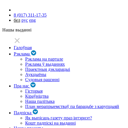
8 (017) 311-17-35
бел
рус
eng
Нашы выданні
Галоўная
Рэклама
Рэклама на партале
Рэклама ў выданнях
Праектныя дэкларацыі
Аукцыёны
Судовыя рашэнні
Пра нас
Гісторыя
Кіраўніцтва
Наша палітыка
План мерапрыемстваў па барацьбе з карупцыяй
Падпіска
Як выпісаць газету праз інтэрнэт?
Кошт падпіскі на выданні