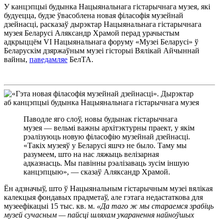
У канцэпцыі будынка Нацыянальнага гістарычнага музея, які
будуецца, будзе ўвасоблена новая філасофія музейнай
дзейнасці, расказаў дырэктар Нацыянальнага гістарычнага
музея Беларусі Аляксандр Храмой перад урачыстым
адкрыццём VI Нацыянальнага форуму «Музеі Беларусі» ў
Беларускім дзяржаўным музеі гісторыі Вялікай Айчыннай
вайны,
паведамляе
БелТА.
Паводле яго слоў, новы будынак гістарычнага
музея — вельмі важны архітэктурны праект, у якім
рэалізуюць новую філасофію музейнай дзейнасці.
«Такіх музеяў у Беларусі яшчэ не было. Таму мы
разумеем, што на нас ляжыць велізарная
адказнасць. Мы павінны рэалізаваць зусім іншую
канцэпцыю», — сказаў Аляксандр Храмой.
Ён адзначыў, што ў Нацыянальным гістарычным музеі вялікая
калекцыя фондавых прадметаў, але гэтага недастаткова для
музеефікацыі 15 тыс. кв. м.
«Да таго ж мы стараемся зрабіць
музей сучасным — пайсці шляхам укаранення найноўшых