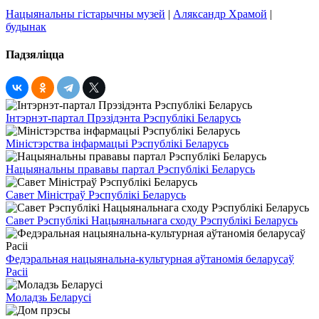
Нацыянальны гістарычны музей
|
Аляксандр Храмой
|
будынак
Падзяліцца
Інтэрнэт-партал Прэзідэнта Рэспублікі Беларусь
Міністэрства інфармацыі Рэспублікі Беларусь
Нацыянальны прававы партал Рэспублікі Беларусь
Савет Міністраў Рэспублікі Беларусь
Савет Рэспублікі Нацыянальнага сходу Рэспублікі Беларусь
Федэральная нацыянальна-культурная аўтаномія беларусаў
Расіі
Моладзь Беларусі