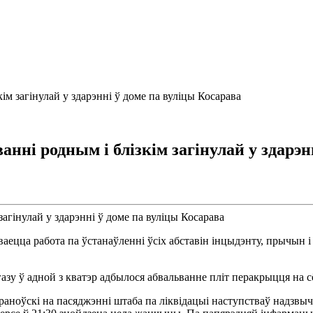
ім загінулай у здарэнні ў доме па вуліцы Косарава
ні родным і блізкім загінулай у здарэн
ецца работа па ўстанаўленні ўсіх абставін інцыдэнту, прычын і ў
газу ў адной з кватэр адбылося абвальванне пліт перакрыцця на 
ноўскі на пасяджэнні штаба па ліквідацыі наступстваў надзвыч