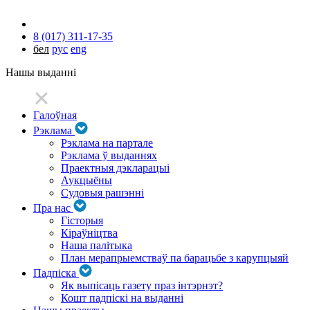
8 (017) 311-17-35
бел
рус
eng
Нашы выданні
Галоўная
Рэклама
Рэклама на партале
Рэклама ў выданнях
Праектныя дэкларацыі
Аукцыёны
Судовыя рашэнні
Пра нас
Гісторыя
Кіраўніцтва
Наша палітыка
План мерапрыемстваў па барацьбе з карупцыяй
Падпіска
Як выпісаць газету праз інтэрнэт?
Кошт падпіскі на выданні