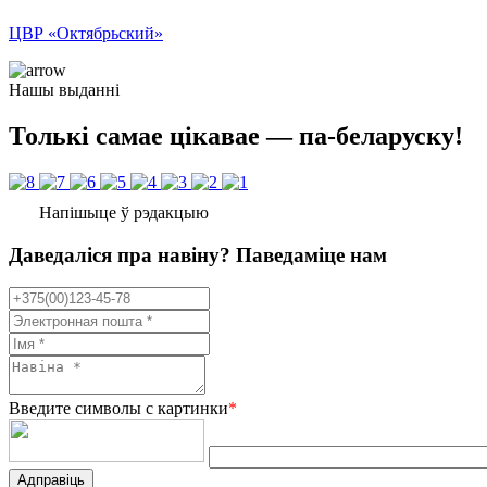
ЦВР «Октябрьский»
Нашы выданні
Толькі самае цікавае — па-беларуску!
Напішыце ў рэдакцыю
Даведаліся пра навіну? Паведаміце нам
Введите символы с картинки
*
Адправіць