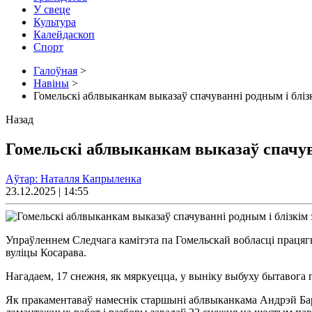
У свеце
Культура
Калейдаскоп
Спорт
Галоўная
>
Навіны
>
Гомельскі аблвыканкам выказаў спачуванні родным і блізк
Назад
Гомельскі аблвыканкам выказаў спачуван
Аўтар: Наталля Капрыленка
23.12.2025 | 14:55
Упраўленнем Следчага камітэта па Гомельскай вобласці працягва
вуліцы Косарава.
Нагадаем, 17 снежня, як мяркуецца, у выніку выбуху бытавога 
Як пракаментаваў намеснік старшыні аблвыканкама Андрэй Бара