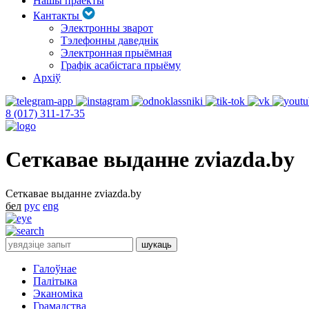
Нашы праекты
Кантакты
Электронны зварот
Тэлефонны даведнік
Электронная прыёмная
Графік асабістага прыёму
Архіў
8 (017) 311-17-35
Сеткавае выданне zviazda.by
Сеткавае выданне zviazda.by
бел
рус
eng
Галоўнае
Палітыка
Эканоміка
Грамадства