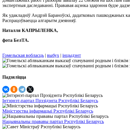
дэмантажных работ і разборы завалаў 22 снежня на шостым пав
экспертныя даследаванні. Прававая ацэнка здарэння будзе дадз
Як удакладніў Андрэй Бараноўскі, дадатковых пашкоджаных кан
Распрацоўваецца алгарытм дзеянняў.
Наталля КАПРЫЛЕНКА,
фота БелТА.
Гомельская вобласць
|
выбух
|
інцыдэнт
Падзяліцца
Інтэрнэт-партал Прэзідэнта Рэспублікі Беларусь
Міністэрства інфармацыі Рэспублікі Беларусь
Нацыянальны прававы партал Рэспублікі Беларусь