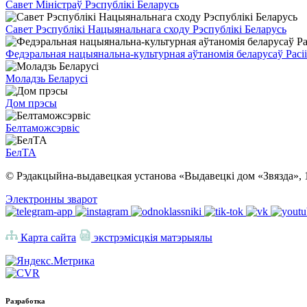
Савет Міністраў Рэспублікі Беларусь
Савет Рэспублікі Нацыянальнага сходу Рэспублікі Беларусь
Федэральная нацыянальна-культурная аўтаномія беларусаў Расіі
Моладзь Беларусі
Дом прэсы
Белтаможсэрвіс
БелТА
© Рэдакцыйна-выдавецкая установа «Выдавецкі дом «Звязда», 
Электронны зварот
Карта сайта
экстрэмісцкія матэрыялы
Разработка