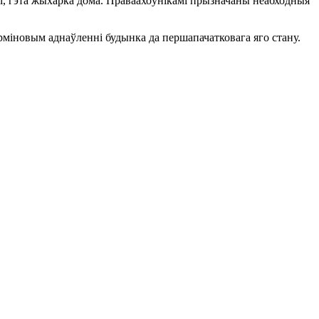
і, гэта жыхарка дома. Праваахоўнікамі прызначаны неабходныя
міновым аднаўленні будынка да першапачатковага яго стану.