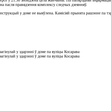
ерсе ў 21:30 знойдзена цела жанчыны. Па папярэдняй інфармацы
ена пасля правядзення комплексу следчых дзеянняў.
струкцый у доме не выяўлена. Камісіяй прынята рашэнне па тэр