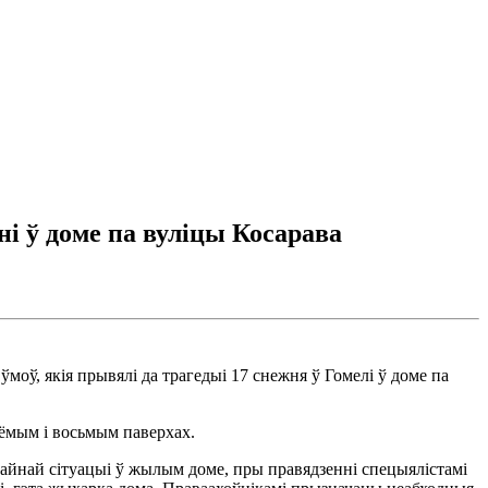
ні ў доме па вуліцы Косарава
моў, якія прывялі да трагедыі 17 снежня ў Гомелі ў доме па
сёмым і восьмым паверхах.
айнай сітуацыі ў жылым доме, пры правядзенні спецыялістамі