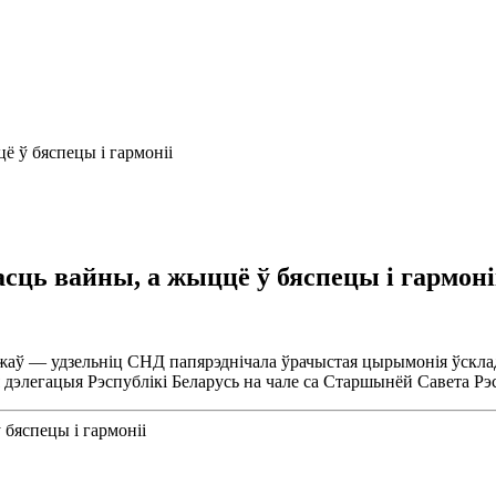
ё ў бяспецы i гармонii
асць вайны, а жыццё ў бяспецы i гармонi
ў — удзельнiц СНД папярэднiчала ўрачыстая цырымонiя ўсклада
элегацыя Рэспублiкi Беларусь на чале са Старшынёй Савета Рэс