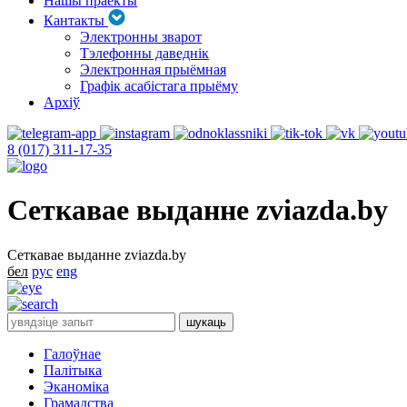
Нашы праекты
Кантакты
Электронны зварот
Тэлефонны даведнік
Электронная прыёмная
Графік асабістага прыёму
Архіў
8 (017) 311-17-35
Сеткавае выданне zviazda.by
Сеткавае выданне zviazda.by
бел
рус
eng
Галоўнае
Палітыка
Эканоміка
Грамадства