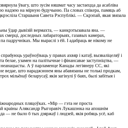
рнула ўвагу, што зусiм няшмат часу застаецца да асаблiва
ую надзею на мiрную будучыню. Па словах спiкера, памяць аб
дкрэслiла Старшыня Савета Рэспублiкi. — Скрэпай, якая звязала
ьны ўдар дывiзiй вермахта, — канкрэтызавала яна. —
рах смерцi, доследных лабараторыях, газавых камерах,
а падручнiках. Мы выраслi з ёй. I адабраць яе нiкому не
спрабуюць ураўноўваць у правах ахвяр i катаў, вызвалiцеляў i
 белае, узамен на палiтычнае i фiнансавае заступнiцтва, —
 неанацысты. А ў парламенце Канады легiянеру СС, якi
не ведае, што нараджэннем яны абавязаны не толькi продкам,
ох мiльёнаў беларусаў, якiя загiнулi ў баях, былi забiтыя i
х мiжнародных пляцоўках. «Мiр — гэта не проста
шай краiны Аляксандр Рыгоравiч Лукашэнка на апошнiм
а — не было б тых дзяржаў i людзей, якiя робяць усё, каб