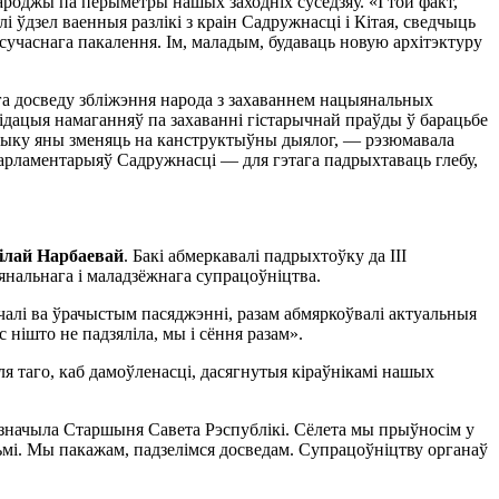
гароджы па перыметры нашых заходнiх суседзяў. «I той факт,
 ўдзел ваенныя разлiкi з краiн Садружнасцi i Кiтая, сведчыць
сучаснага пакалення. Iм, маладым, будаваць новую архiтэктуру
га досведу зблiжэння народа з захаваннем нацыянальных
лiдацыя намаганняў па захаваннi гiстарычнай праўды ў барацьбе
торыку яны зменяць на канструктыўны дыялог, — рэзюмавала
 парламентарыяў Садружнасцi — для гэтага падрыхтаваць глебу,
iлай Нарбаевай
. Бакi абмеркавалi падрыхтоўку да III
iянальнага i маладзёжнага супрацоўнiцтва.
чалi ва ўрачыстым пасяджэннi, разам абмяркоўвалi актуальныя
 нiшто не падзялiла, мы i сёння разам».
я таго, каб дамоўленасцi, дасягнутыя кiраўнiкамi нашых
дзначыла Старшыня Савета Рэспублiкi. Сёлета мы прыўносiм у
ьмi. Мы пакажам, падзелiмся досведам. Супрацоўнiцтву органаў