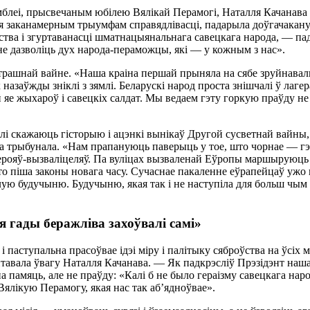
i, прысвечаным юбiлею Вялiкай Перамогi, Наталля Качанава звя
лася заканамерным трыумфам справядлiвасцi, падарыла доўгачакан
нства i згуртаванасцi шматнацыянальнага савецкага народа, — па
не дазволiць дух народа-пераможцы, якi — у кожным з нас».
трашнай вайне. «Наша краiна першай прыняла на сябе зруйнавал
назаўжды знiклi з зямлi. Беларускi народ проста знiшчалi ў лаге
 жыхароў i савецкiх салдат. Мы ведаем гэту горкую праўду не п
лi скажаюць гiсторыю i ацэнкi вынiкаў Другой сусветнай вайны, 
а трыбунала. «Нам прапануюць паверыць у тое, што чорнае — гэта
герояў-вызвалiцеляў. Па вулiцах вызваленай Еўропы маршыруюць
о пiша законы новага часу. Сучаснае пакаленне еўрапейцаў ужо 
тлую будучыню. Будучыню, якая так i не наступiла для больш чым тр
я гады беражлiва захоўвалi самi»
i паступальна прасоўвае iдэi мiру i палiтыку сяброўства на ўсi
энтавала ўвагу Наталля Качанава. — Як падкрэслiў Прэзiдэнт на
памяць, але не праўду: «Калi б не было гераiзму савецкага народ
Вялiкую Перамогу, якая нас так аб’ядноўвае».