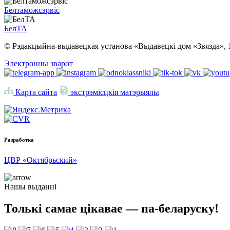
Белтаможсэрвіс
БелТА
© Рэдакцыйна-выдавецкая установа «Выдавецкі дом «Звязда», 
Электронны зварот
Карта сайта
экстрэмісцкія матэрыялы
Разработка
ЦВР «Октябрьский»
Нашы выданні
Толькі самае цікавае — па-беларуску!