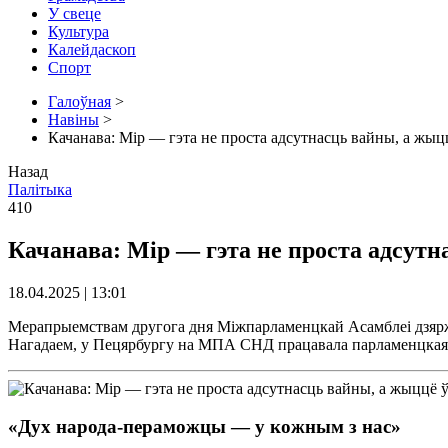
У свеце
Культура
Калейдаскоп
Спорт
Галоўная
>
Навіны
>
Качанава: Мiр — гэта не проста адсутнасць вайны, а жыцц
Назад
Палітыка
410
Качанава: Мiр — гэта не проста адсутн
18.04.2025 | 13:01
Мерапрыемствам другога дня Мiжпарламенцкай Асамблеi дзяржа
Нагадаем, у Пецярбургу на МПА СНД працавала парламенцкая д
«Дух народа-пераможцы — у кожным з нас»