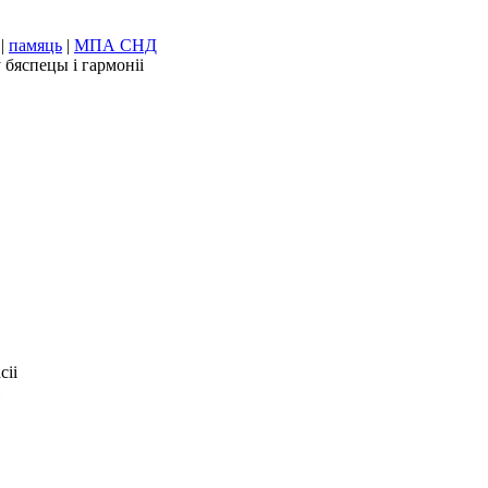
|
памяць
|
МПА СНД