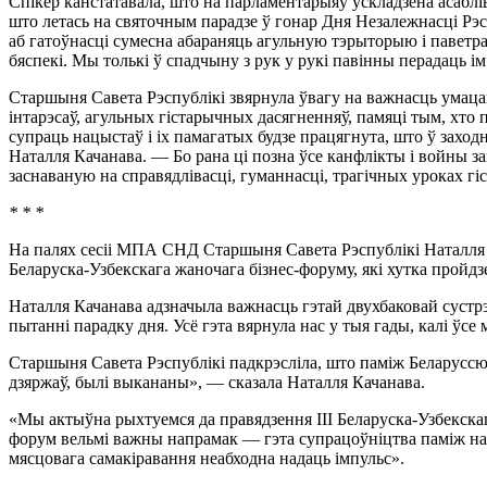
Спiкер канстатавала, што на парламентарыяў ускладзена асаблiв
што летась на святочным парадзе ў гонар Дня Незалежнасцi Рэсп
аб гатоўнасцi сумесна абараняць агульную тэрыторыю i паветра
бяспекi. Мы толькi ў спадчыну з рук у рукi павiнны перадаць iм 
Старшыня Савета Рэспублiкi звярнула ўвагу на важнасць умаца
iнтарэсаў, агульных гiстарычных дасягненняў, памяцi тым, хто 
супраць нацыстаў i iх памагатых будзе працягнута, што ў захо
Наталля Качанава. — Бо рана цi позна ўсе канфлiкты i войны з
заснаваную на справядлiвасцi, гуманнасцi, трагiчных уроках гiс
* * *
На палях сесii МПА СНД Старшыня Савета Рэспублiкi Наталля 
Беларуска-Узбекскага жаночага бiзнес-форуму, якi хутка пройдз
Наталля Качанава адзначыла важнасць гэтай двухбаковай сустрэ
пытаннi парадку дня. Усё гэта вярнула нас у тыя гады, калi ўсе
Старшыня Савета Рэспублiкi падкрэслiла, што памiж Беларуссю 
дзяржаў, былi выкананы», — сказала Наталля Качанава.
«Мы актыўна рыхтуемся да правядзення III Беларуска-Узбекска
форум вельмi важны напрамак — гэта супрацоўнiцтва памiж наш
мясцовага самакiравання неабходна надаць iмпульс».