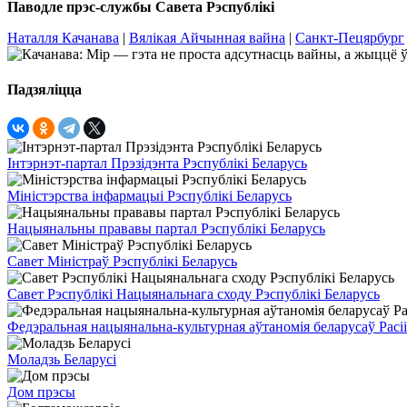
Паводле прэс-службы Савета Рэспублiкi
Наталля Качанава
|
Вялікая Айчынная вайна
|
Санкт-Пецярбург
Падзяліцца
Інтэрнэт-партал Прэзідэнта Рэспублікі Беларусь
Міністэрства інфармацыі Рэспублікі Беларусь
Нацыянальны прававы партал Рэспублікі Беларусь
Савет Міністраў Рэспублікі Беларусь
Савет Рэспублікі Нацыянальнага сходу Рэспублікі Беларусь
Федэральная нацыянальна-культурная аўтаномія беларусаў Расіі
Моладзь Беларусі
Дом прэсы