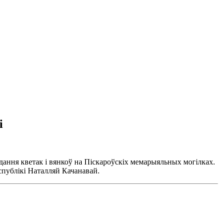
i
ння кветак i вянкоў на Пiскароўскiх мемарыяльных могiлках.
публiкi Наталляй Качанавай.