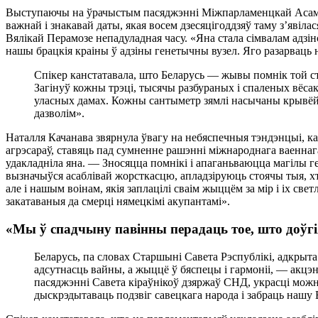
Выступаючы на ўрачыстым пасяджэннi Мiжпарламенцкай Асамбле
важнай i знакавай даты, якая восем дзесяцiгоддзяў таму з’явi
Вялiкай Перамозе непадуладная часу. «Яна стала сiмвалам адзi
нашы брацкiя краiны ў адзiны генетычны вузел. Яго разарваць 
Спiкер канстатавала, што Беларусь — жывы помнiк той с
Загiнуў кожны трэцi, тысячы разбураных i спаленых вёсак 
уласных дамах. Кожны сантыметр зямлi насычаны крывёй яе
дазволiм».
Наталля Качанава звярнула ўвагу на небяспечныя тэндэнцыi, ка
агрэсараў, ставяць пад сумненне рашэннi мiжнароднага ваеннаг
удакладнiла яна. — Зносяцца помнiкi i апаганьваюцца магiлы 
вызначыўся асаблiвай жорсткасцю, апладзiруюць стоячы тыя, хт
але i нашым воiнам, якiя заплацiлi сваiм жыццём за мiр i iх све
закатаваныя да смерцi нямецкiмi акупантамi».
«Мы ў спадчыну павiнны перадаць тое, што доўгi
Беларусь, па словах Старшынi Савета Рэспублiкi, адкрыта 
адсутнасць вайны, а жыццё ў бяспецы i гармонii, — акц
пасяджэннi Савета кiраўнiкоў дзяржаў СНД, украсцi можна 
дыскрэдытаваць подзвiг савецкага народа i забраць нашу 