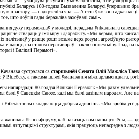
ая мiсiя — умацоўваць сувязi i ўзаемаадносiны, а не ўзводзiць а
ублiкi Беларусь i 80-годдзя Вызвалення Беларусi ўпершыню бралi
ную прастору, — падкрэслiла яна. — А гэта ўжо зона адказнасцi 
тое, што доўгiя гады беражлiва захоўвалi самi».
вання духу пераможцаў у моладзi, перадачы ўнiкальнага савецка
працягне ствараць у iмя мiру i дабрабыту. «Мы верым, што канса
днiх палiтыкаў у рэшце рэшт возьме верх розум i агрэсiўную ры
аканчваюцца за сталом перагавораў i заключэннем мiру. I задача
торыi i Вялiкай Перамогi».
Качанава сустрэлася са
старшынёй Сената Олiй Мажлiса Танз
е ў Вiцебску, а таксама шляхi ўмацавання мiжпарламенцкага, рэг
чы напярэдаднi 80-годдзя Вялiкай Перамогi: «Мы разам удзельнi
 мы былi ў Савецкiм Саюзе, калi мы былi адзiным народам. Але нас
i Узбекiстанам складваюцца добрыя адносiны. «Мы зробiм усё дл
га жаночага бiзнес-форуму, каб паказаць вам нашы рэгiёны, — а
ымi дэпутацкiмi структурамi, якiя працуюць непасрэдна з людз