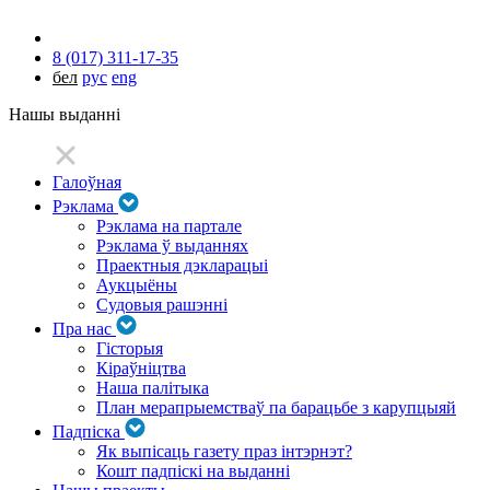
8 (017) 311-17-35
бел
рус
eng
Нашы выданні
Галоўная
Рэклама
Рэклама на партале
Рэклама ў выданнях
Праектныя дэкларацыі
Аукцыёны
Судовыя рашэнні
Пра нас
Гісторыя
Кіраўніцтва
Наша палітыка
План мерапрыемстваў па барацьбе з карупцыяй
Падпіска
Як выпісаць газету праз інтэрнэт?
Кошт падпіскі на выданні