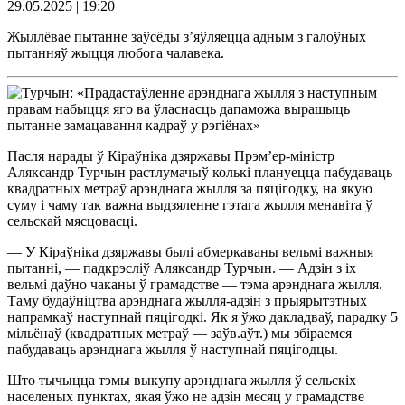
29.05.2025 | 19:20
Жыллёвае пытанне заўсёды з’яўляецца адным з галоўных
пытанняў жыцця любога чалавека.
Пасля нарады ў Кіраўніка дзяржавы Прэм’ер-міністр
Аляксандр Турчын растлумачыў колькі плануецца пабудаваць
квадратных метраў арэнднага жылля за пяцігодку, на якую
суму і чаму так важна выдзяленне гэтага жылля менавіта ў
сельскай мясцовасці.
— У Кіраўніка дзяржавы былі абмеркаваны вельмі важныя
пытанні, — падкрэсліў Аляксандр Турчын. — Адзін з іх
вельмі даўно чаканы ў грамадстве — тэма арэнднага жылля.
Таму будаўніцтва арэнднага жылля-адзін з прыярытэтных
напрамкаў наступнай пяцігодкі. Як я ўжо дакладваў, парадку 5
мільёнаў (квадратных метраў — заўв.аўт.) мы збіраемся
пабудаваць арэнднага жылля ў наступнай пяцігодцы.
Што тычыцца тэмы выкупу арэнднага жылля ў сельскіх
населеных пунктах, якая ўжо не адзін месяц у грамадстве