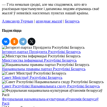
— Гэта немалыя сродкі, але мы спадзяемся, што яго
рэалізацыя прастымулюе і дапаможа людзям атрымаць сваё
жыллё ў невялікіх населеных пунктах нашай краіны.
Аляксандр Турчын
|
арэнднае жыллё
|
Беларусь
Падзяліцца
Інтэрнэт-партал Прэзідэнта Рэспублікі Беларусь
Міністэрства інфармацыі Рэспублікі Беларусь
Нацыянальны прававы партал Рэспублікі Беларусь
Савет Міністраў Рэспублікі Беларусь
Савет Рэспублікі Нацыянальнага сходу Рэспублікі Беларусь
Федэральная нацыянальна-культурная аўтаномія беларусаў
Расіі