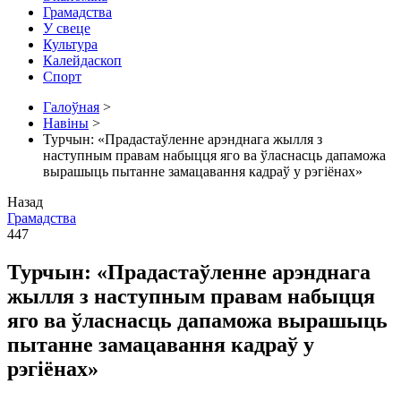
Грамадства
У свеце
Культура
Калейдаскоп
Спорт
Галоўная
>
Навіны
>
Турчын: «Прадастаўленне арэнднага жылля з
наступным правам набыцця яго ва ўласнасць дапаможа
вырашыць пытанне замацавання кадраў у рэгіёнах»
Назад
Грамадства
447
Турчын: «Прадастаўленне арэнднага
жылля з наступным правам набыцця
яго ва ўласнасць дапаможа вырашыць
пытанне замацавання кадраў у
рэгіёнах»