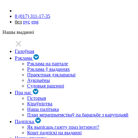
8 (017) 311-17-35
бел
рус
eng
Нашы выданні
Галоўная
Рэклама
Рэклама на партале
Рэклама ў выданнях
Праектныя дэкларацыі
Аукцыёны
Судовыя рашэнні
Пра нас
Гісторыя
Кіраўніцтва
Наша палітыка
План мерапрыемстваў па барацьбе з карупцыяй
Падпіска
Як выпісаць газету праз інтэрнэт?
Кошт падпіскі на выданні