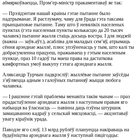
абмяркоўваецца, Прэм’ер-міністр пракаментаваў яе так:
— Прэзідэнтам нашай краіны гэтае пытанне было
падтрыманае. Я растлумачу, чаму для ўрада гэта таксама
прынцыповае пытанне. Таму што ў невялікіх населеных
пунктах (гэта населеныя пункты колькасцю да 20 тысяч
чалавек) пытанне жылля стаіць досыць востра. І для людзей
(важна — заўв.аўт.), асабліва для маладых сем’яў, атрымаць
сёння арэнднае жыллё, плюс упэўненасць у тым, што калі ты
добрасумленна працуеш, пражываеш у гэтым населеным
пункце, праз 10 гадоў ты маеш права на дастаткова
камфортных умоў выкупу гэтага арэнднага жылля.
Аляксандр Турчын падкрэсліў: жыллёвае пытанне заўсёды
з’яўляецца адным з галоўных пытанняў жыцця любога
чалавека.
— І рашэнне гэтай праблемы менавіта такім чынам — праз
прадастаўленне арэнднага жылля з наступным правам яго
набыцця ва ўласнасць — павінна даць пэўны штуршок
замацаванню кадраў у сельскай мясцовасці, — акцэнтаваў
увагу кіраўнік урада.
Паводле яго слоў, 13 млрд рублёў плануецца накіраваць на
будаўніцтва арэнднага жылля ў наступнай пяцігодцы: