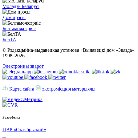
Моладзь Беларусі
Дом прэсы
Белтаможсэрвіс
БелТА
© Рэдакцыйна-выдавецкая установа «Выдавецкі дом «Звязда»,
1998–
2026
Электронны зварот
Карта сайта
экстрэмісцкія матэрыялы
Разработка
ЦВР «Октябрьский»