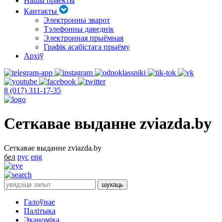
Нашы праекты
Кантакты
Электронны зварот
Тэлефонны даведнік
Электронная прыёмная
Графік асабістага прыёму
Архіў
8 (017) 311-17-35
Сеткавае выданне zviazda.by
Сеткавае выданне zviazda.by
бел
рус
eng
Галоўнае
Палітыка
Эканоміка