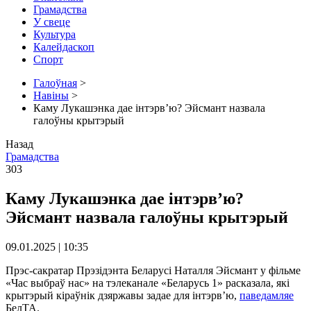
Грамадства
У свеце
Культура
Калейдаскоп
Спорт
Галоўная
>
Навіны
>
Каму Лукашэнка дае інтэрв’ю? Эйсмант назвала
галоўны крытэрый
Назад
Грамадства
303
Каму Лукашэнка дае інтэрв’ю?
Эйсмант назвала галоўны крытэрый
09.01.2025 | 10:35
Прэс-сакратар Прэзідэнта Беларусі Наталля Эйсмант у фільме
«Час выбраў нас» на тэлеканале «Беларусь 1» расказала, які
крытэрый кіраўнік дзяржавы задае для інтэрв’ю,
паведамляе
БелТА.