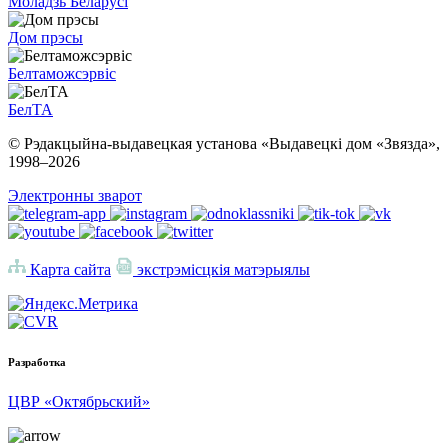
Моладзь Беларусі
Дом прэсы
Белтаможсэрвіс
БелТА
© Рэдакцыйна-выдавецкая установа «Выдавецкі дом «Звязда»,
1998–
2026
Электронны зварот
Карта сайта
экстрэмісцкія матэрыялы
Разработка
ЦВР «Октябрьский»