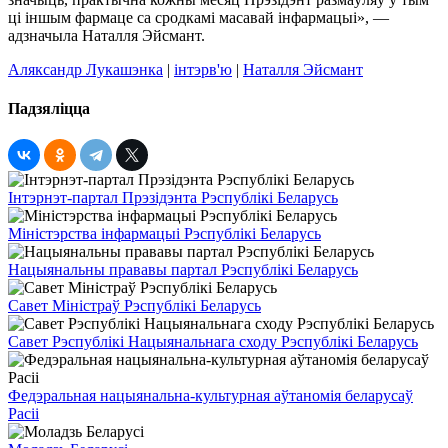
ці іншым фармаце са сродкамі масавай інфармацыі», —
адзначыла Наталля Эйсмант.
Аляксандр Лукашэнка
|
інтэрв'ю
|
Наталля Эйсмант
Падзяліцца
Інтэрнэт-партал Прэзідэнта Рэспублікі Беларусь
Міністэрства інфармацыі Рэспублікі Беларусь
Нацыянальны прававы партал Рэспублікі Беларусь
Савет Міністраў Рэспублікі Беларусь
Савет Рэспублікі Нацыянальнага сходу Рэспублікі Беларусь
Федэральная нацыянальна-культурная аўтаномія беларусаў
Расіі