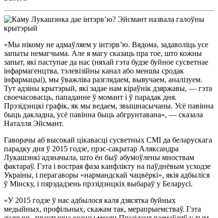
«Мы нікому не адмаўляем у інтэрв’ю. Вядома, задаволіць усе
запыты немагчыма. Але я магу сказаць пра тое, што кожны
запыт, які паступае да нас (няхай гэта будзе буйное сусветнае
інфармагенцтва, тэлевізійны канал або меншы сродак
інфармацыі), мы ўважліва разглядаем, вывучаем, аналізуем.
Тут адзіны крытэрый, які задае нам кіраўнік дзяржавы, — гэта
своечасовасць, пападанне ў момант і ў парадак дня.
Прэзідэнцкі графік, як мы ведаем, звышнасычаны. Усё павінна
быць дакладна, усё павінна быць абгрунтавана», — сказала
Наталля Эйсмант.
Гаворачы аб высокай цікавасці сусветных СМІ да беларускага
парадку дня ў 2015 годзе, прэс-сакратар Аляксандра
Лукашэнкі адзначыла, што ён быў абумоўлены мноствам
фактараў. Гэта і вострая фаза канфлікту на паўднёвым усходзе
Украіны, і перагаворы «нармандскай чацвёркі», якія адбыліся
ў Мінску, і пярэдадзень прэзідэнцкіх выбараў у Беларусі.
«У 2015 годзе ў нас адбылося каля дзясятка буйных
медыйных, профільных, скажам так, мерапрыемстваў. Гэта
значыць, практычна кожны месяц Прэзідэнт размаўляў у тым