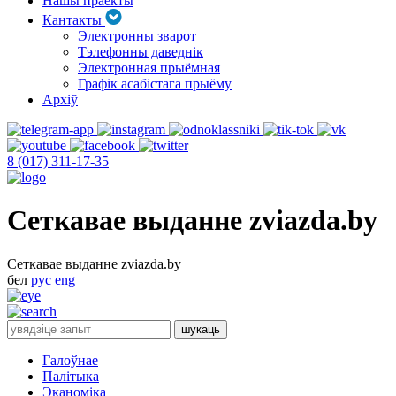
Нашы праекты
Кантакты
Электронны зварот
Тэлефонны даведнік
Электронная прыёмная
Графік асабістага прыёму
Архіў
8 (017) 311-17-35
Сеткавае выданне zviazda.by
Сеткавае выданне zviazda.by
бел
рус
eng
Галоўнае
Палітыка
Эканоміка