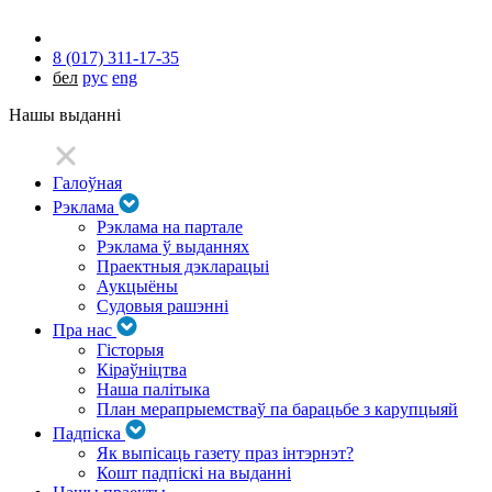
8 (017) 311-17-35
бел
рус
eng
Нашы выданні
Галоўная
Рэклама
Рэклама на партале
Рэклама ў выданнях
Праектныя дэкларацыі
Аукцыёны
Судовыя рашэнні
Пра нас
Гісторыя
Кіраўніцтва
Наша палітыка
План мерапрыемстваў па барацьбе з карупцыяй
Падпіска
Як выпісаць газету праз інтэрнэт?
Кошт падпіскі на выданні