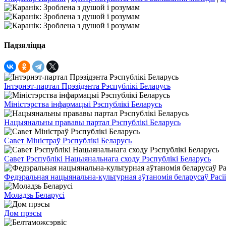
Падзяліцца
Інтэрнэт-партал Прэзідэнта Рэспублікі Беларусь
Міністэрства інфармацыі Рэспублікі Беларусь
Нацыянальны прававы партал Рэспублікі Беларусь
Савет Міністраў Рэспублікі Беларусь
Савет Рэспублікі Нацыянальнага сходу Рэспублікі Беларусь
Федэральная нацыянальна-культурная аўтаномія беларусаў Расіі
Моладзь Беларусі
Дом прэсы