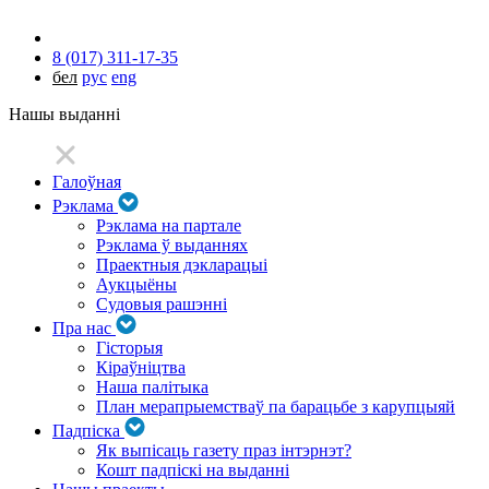
8 (017) 311-17-35
бел
рус
eng
Нашы выданні
Галоўная
Рэклама
Рэклама на партале
Рэклама ў выданнях
Праектныя дэкларацыі
Аукцыёны
Судовыя рашэнні
Пра нас
Гісторыя
Кіраўніцтва
Наша палітыка
План мерапрыемстваў па барацьбе з карупцыяй
Падпіска
Як выпісаць газету праз інтэрнэт?
Кошт падпіскі на выданні