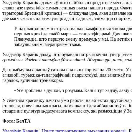
Уладзімір Каранік адзначыў, што найбольш прыдатнае месца дл
славы, дзе праявіліся самыя лепшыя рысы нашага народа. Факты
тэрыторыі Брэсцкай крэпасці — бліскучая ідэя, якая дазваляе на
дае магчымасць паразмаўляць адзін з адным, займацца спортам,
У патрыятычным цэнтры стварылі камфортныя ўмовы для на
першыя крокі да сваёй мары — стаць афіцэрамі. Для школь
Плануецца, што першую змену прымуць у маі. На летніх 
забаўляльнымі мерапрыемствамі.
Уладзімір Каранік дадаў, што будавалі патрыятычны цэнтр разам
грамадзян. Рэгіёны актыўна ўдзельнічалі. Адчуваецца, што, ка
Да прыёму выхаванцаў гатовы спальны корпус на 200 месц. У цё
агнявой, турысцка-тапаграфічнай падрыхтоўкі, для заняткаў па
гарадок, вулічныя трэнажоры.
«Усё зроблена з душой, з розумам. Калі я тут хадзіў, лаві
У сёлетнім красавіку пачаты ўжо работы на аб’ектах другой ча
сталовая, навучальныя класы, памяшканні для аб’яднанняў па 
стварэнне культурна-дасугавага комплексу, які размесціцца ў З
Фота: БелТА
Уладзімір Каранік
|
Цэнтр патрыятычнага выхавання моладзі
|
Б