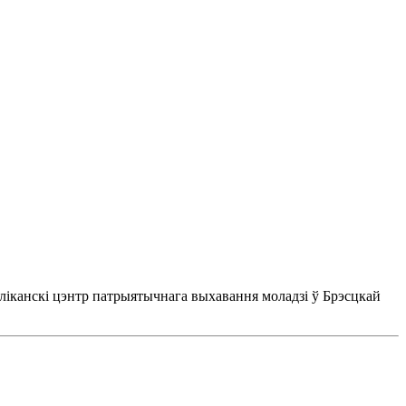
бліканскі цэнтр патрыятычнага выхавання моладзі ў Брэсцкай