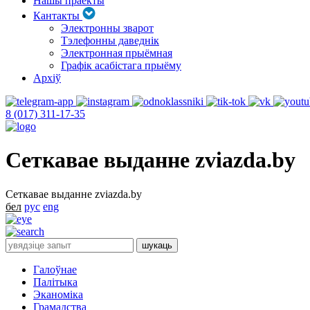
Нашы праекты
Кантакты
Электронны зварот
Тэлефонны даведнік
Электронная прыёмная
Графік асабістага прыёму
Архіў
8 (017) 311-17-35
Сеткавае выданне zviazda.by
Сеткавае выданне zviazda.by
бел
рус
eng
Галоўнае
Палітыка
Эканоміка
Грамадства