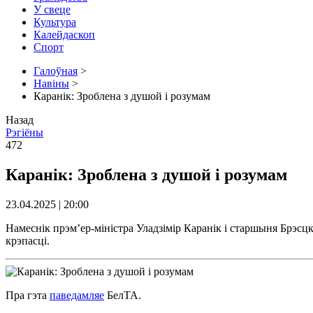
У свеце
Культура
Калейдаскоп
Спорт
Галоўная
>
Навіны
>
Каранік: Зроблена з душой і розумам
Назад
Рэгіёны
472
Каранік: Зроблена з душой і розумам
23.04.2025 | 20:00
Намеснік прэм’ер-міністра Уладзімір Каранік і старшыня Брэс
крэпасці.
Пра гэта
паведамляе
БелТА.