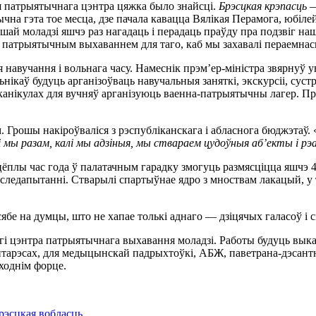
я патрыятычнага цэнтра цяжка было знайсці.
Брэсцкая крэпасць —
чна гэта тое месца, дзе пачала кавацца Вялікая Перамога, юбіл
шай моладзі яшчэ раз нагадаць і перадаць праўду пра подзвіг наш
 патрыятычным выхаваннем для таго, каб мы захавалі пераемнасц
вучання і вольнага часу. Намеснік прэм’ер-міністра звярнуў ува
нікаў будуць арганізоўваць навучальныя заняткі, экскурсіі, сус
канікулах для вучняў арганізуюць ваенна-патрыятычны лагер. Пр
. Грошы накіроўваліся з рэспубліканскага і абласнога бюджэтаў. 
лі мы разам, калі мы адзіныя, мы ствараем цудоўныя аб’екты і р
плы час года ў палатачным гарадку змогуць размясціцца яшчэ 40
 следапытанні. Стварылі спартыўнае ядро з мноствам лакацый, у
ў сябе на думцы, што не хапае толькі аднаго — дзіцячых галасоў і 
ргі цэнтра патрыятычнага выхавання моладзі. Работы будуць вык
інтарэсах, для медыцынскай падрыхтоўкі, АБЖ, паветрана-дэсант
аходнім форце.
рэсцкая вобласць