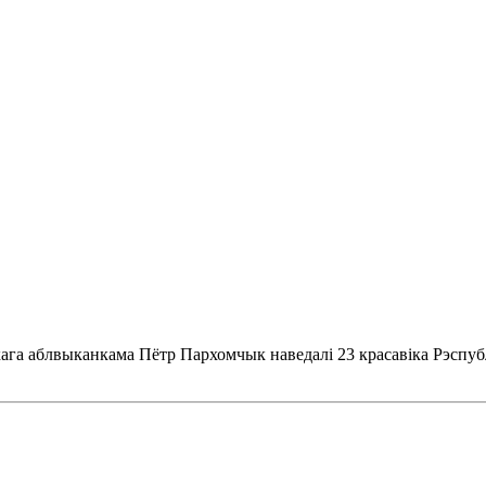
цкага аблвыканкама Пётр Пархомчык наведалі 23 красавіка Рэспу