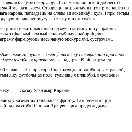
 святая для ўсіх беларусаў
. «Гэта месца воінскай доблесці і
ей якой мы адзначаем. Стварыць патрыятычны цэнтр менавіта на
ага народа, паглядзець на сляды ад аскепкаў і куль, і пры гэтым
ь, сувязь пакаленняў», — сказаў віцэ-прэм’ер.
гу, што некаторыя юнакі і дзяўчаты змогуць тут зрабіць
трэчы з цікавымі людзьмі, спартыўныя спаборніцтвы.
аграму фарміруюць насычаную экскурсіямі, сустрэчамі,
«
А
ле самае галоўнае — былі ў тым ліку і ахвяраванні простых
эалізуем цудоўныя праекты
», — падкрэсліў віцэ-прэм’ер.
0 чалавек. На тэрыторыі знаходзяцца пляцоўкі для страявой,
 тым ліку футбольнае поле, гульнявыя пляцоўкі, вяровачны
смеху», — сказаў Уладзімір Каранік.
ананы ў казематах тэнальнага фронту. Там размесцяцца
най падрыхтоўкі і іншыя. Трэцяя чарга прадугледжвае