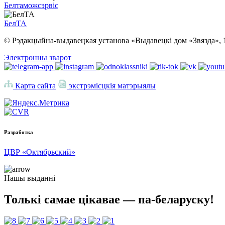
Белтаможсэрвіс
БелТА
© Рэдакцыйна-выдавецкая установа «Выдавецкі дом «Звязда», 
Электронны зварот
Карта сайта
экстрэмісцкія матэрыялы
Разработка
ЦВР «Октябрьский»
Нашы выданні
Толькі самае цікавае — па-беларуску!