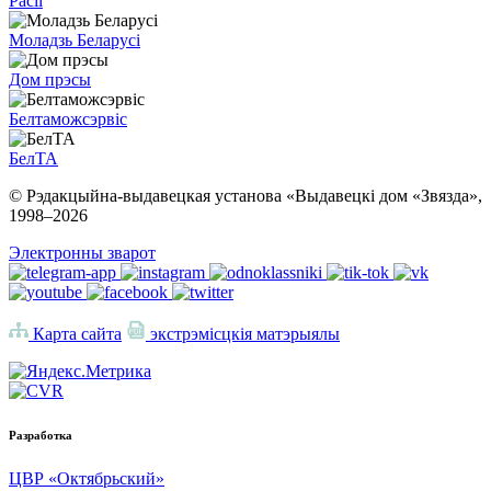
Расіі
Моладзь Беларусі
Дом прэсы
Белтаможсэрвіс
БелТА
© Рэдакцыйна-выдавецкая установа «Выдавецкі дом «Звязда»,
1998–
2026
Электронны зварот
Карта сайта
экстрэмісцкія матэрыялы
Разработка
ЦВР «Октябрьский»