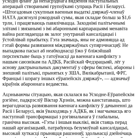
ўсходні фланг да непасрэднага вядзення наступальных
аперацый створанымі групоўкамі супраць Расіі і Беларусі.
«Штогадовыя сукупныя ваенныя выдаткі дзяржаў-членаў
НАТА дасягнулі рэкорднай сумы, якая складае больш за $1,6
трлн, і працягваюць павялічвацца. Заходнімі палітычнымі
элітамі і звязанымі з імі абароннымі карпарацыямі менавіта
вайна разглядаецца як залог унутранай кансалідацыі і
ўстойлівай прыбытку. Гэта значыць, яны не адмовяцца ад
гэтай формы развязання міждзяржаўных супярэчнасцяў. Не
выпадкова пасыл аб неабходнасці ўжо ў бліжэйшай
перспектыве быць у гатоўнасці да ваеннага канфлікту з
нашым саюзнікам па АДКБ, Расійскай Федэрацыяй, лёг у
аснову дактрынальных дакументаў у сферы бяспекі, абароны і
знешняй палітыкі, прынятых у ЗША, Вялікабрытаніі, ФРГ,
Францыі і шэрагу іншых еўрапейскіх дзяржаў», — адзначыў
кіраўнік абароннага ведамства.
Ацэньваючы сітуацыю, якая склалася ва Усходне-Еўрапейскім
рэгіёне, падкрэсліў Віктар Хрэнін, можна канстатаваць, што
верагоднасць развязвання ваеннага канфлікту ў дачыненні да
Расіі і Беларусі, якія ўваходзяць у АДКБ, як і магчымасць яго
наступнай трансфармацыі з рэгіянальнага ў глабальны,
гранічна высокая. «Гэты і іншыя выклікі, якія стаяць перад
нашай арганізацыяй, патрабуюць безумоўнай кансалідацыі,
высокай хуткасці прыняцця рашэнняў, здольнасці дзейнічаць