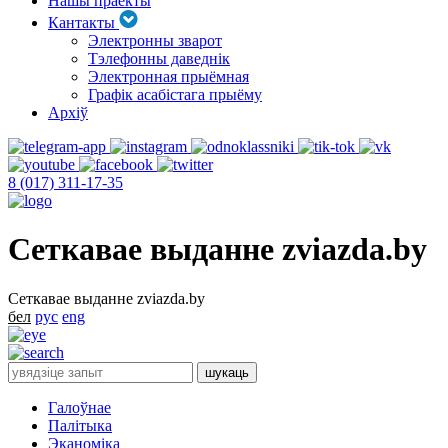
Нашы праекты
Кантакты
Электронны зварот
Тэлефонны даведнік
Электронная прыёмная
Графік асабістага прыёму
Архіў
8 (017) 311-17-35
Сеткавае выданне zviazda.by
Сеткавае выданне zviazda.by
бел
рус
eng
Галоўнае
Палітыка
Эканоміка