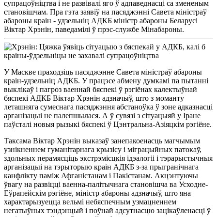
супрацоўніцтва і не развівалі яго ў адпаведнасці са змененым
становішчам. Пра гэта заявіў на пасяджэнні Савета міністраў
абароны краін - удзельніц АДКБ міністр абароны Беларусі
Віктар Хрэнін, паведамілі ў прэс-службе Мінабароны.
У Маскве праходзіць пасяджэнне Савета міністраў абароны
краін-удзельніц АДКБ. У працэсе абмену думкамі па пытанні
выклікаў і пагроз ваеннай бяспекі ў рэгіёнах калектыўнай
бяспекі АДКБ Віктар Хрэнін адзначыў, што з моманту
леташняга сумеснага пасяджэння абстаноўка ў зоне адказнасці
арганізацыі не палепшылася. А ў сувязі з сітуацыяй у Іране
паўсталі новыя рызыкі бяспекі ў Цэнтральна-Азіяцкім рэгіёне.
Таксама Віктар Хрэнін выказаў занепакоенасць магчымым
узнікненнем гуманітарнага крызісу і міграцыйных патокаў,
здольных перамясціць экстрэмісцкія ідэалогіі і тэрарыстычныя
арганізацыі на тэрыторыю краін АДКБ з-за прыгранічнага
канфлікту паміж Афганістанам і Пакістанам. Акцэнтуючы
ўвагу на развіцці ваенна-палітычнага становішча ва Усходне-
Еўрапейскім рэгіёне, міністр абароны адзначыў, што яна
характарызуецца вельмі небяспечным узмацненнем
негатыўных тэндэнцый і поўнай адсутнасцю зацікаўленасці ў