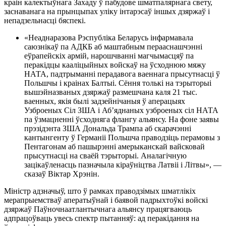
краін калектыўнага Захаду ў пабудове шматпалярнага свету,
заснаванага на прынцыпах уліку інтарэсаў іншых дзяржаў і
непадзельнасці бяспекі.
«Неаднаразова Рэспубліка Беларусь інфармавала
саюзнікаў па АДКБ аб маштабным перааснашчэнні
еўрапейскіх армій, нарошчванні магчымасцяў па
перакідцы кааліцыйных войскаў на ўсходнюю мяжу
НАТА, падтрыманні перадавога ваеннага прысутнасці ў
Польшчы і краінах Балтыі. Сёння толькі на тэрыторыі
вышэйназваных дзяржаў размешчана каля 21 тыс.
ваенных, якія былі задзейнічаныя ў аперацыях
Узброеных Сіл ЗША і Аб’яднаных узброеных сіл НАТА
па ўзмацненні ўсходняга флангу альянсу. На фоне заявы
прэзідэнта ЗША Дональда Трампа аб скарачэнні
кантынгенту ў Германіі Польшча праводзіць перамовы з
Пентагонам аб пашырэнні амерыканскай вайсковай
прысутнасці на сваёй тэрыторыі. Аналагічную
зацікаўленасць пазначыла кіраўніцтва Латвіі і Літвы», —
сказаў Віктар Хрэнін.
Міністр адзначыў, што ў рамках праводзімых шматлікіх
мерапрыемстваў аператыўнай і баявой падрыхтоўкі войскі
дзяржаў Паўночнаатлантычнага альянсу працягваюць
адпрацоўваць увесь спектр пытанняў: ад перакідання на