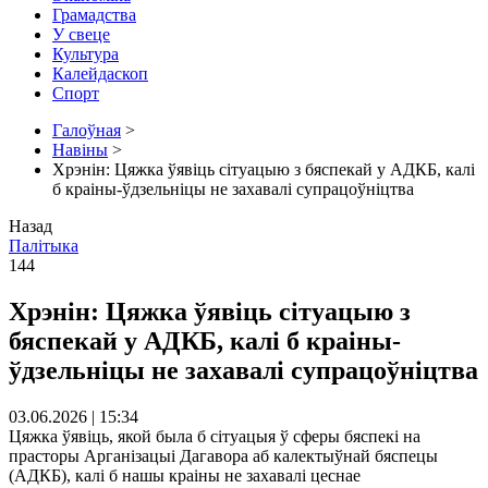
Грамадства
У свеце
Культура
Калейдаскоп
Спорт
Галоўная
>
Навіны
>
Хрэнін: Цяжка ўявіць сітуацыю з бяспекай у АДКБ, калі
б краіны-ўдзельніцы не захавалі супрацоўніцтва
Назад
Палітыка
144
Хрэнін: Цяжка ўявіць сітуацыю з
бяспекай у АДКБ, калі б краіны-
ўдзельніцы не захавалі супрацоўніцтва
03.06.2026 | 15:34
Цяжка ўявіць, якой была б сітуацыя ў сферы бяспекі на
прасторы Арганізацыі Дагавора аб калектыўнай бяспецы
(АДКБ), калі б нашы краіны не захавалі цеснае