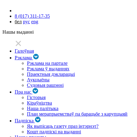
8 (017) 311-17-35
бел
рус
eng
Нашы выданні
Галоўная
Рэклама
Рэклама на партале
Рэклама ў выданнях
Праектныя дэкларацыі
Аукцыёны
Судовыя рашэнні
Пра нас
Гісторыя
Кіраўніцтва
Наша палітыка
План мерапрыемстваў па барацьбе з карупцыяй
Падпіска
Як выпісаць газету праз інтэрнэт?
Кошт падпіскі на выданні