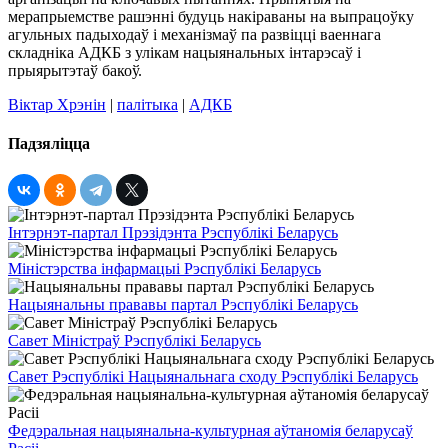
мерапрыемстве рашэнні будуць накіраваны на выпрацоўку
агульных падыходаў і механізмаў па развіцці ваеннага
складніка АДКБ з улікам нацыянальных інтарэсаў і
прыярытэтаў бакоў.
Віктар Хрэнін
|
палітыка
|
АДКБ
Падзяліцца
Інтэрнэт-партал Прэзідэнта Рэспублікі Беларусь
Міністэрства інфармацыі Рэспублікі Беларусь
Нацыянальны прававы партал Рэспублікі Беларусь
Савет Міністраў Рэспублікі Беларусь
Савет Рэспублікі Нацыянальнага сходу Рэспублікі Беларусь
Федэральная нацыянальна-культурная аўтаномія беларусаў