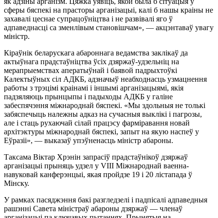
як адзіны арганізм. Цяжка ўявіць, якой была б сітуацыя ў
сферы бяспекі на прасторы арганізацыі, калі б нашы краіны не
захавалі цеснае супрацоўніцтва і не развівалі яго ў
адпаведнасці са зменлівым становішчам», — акцэнтаваў увагу
міністр.
Кіраўнік беларускага абароннага ведамства заклікаў да
актыўнага прадстаўніцтва ўсіх дзяржаў-удзельніц на
мерапрыемствах аператыўнай і баявой падрыхтоўкі
Калектыўных сіл АДКБ, адзначыў неабходнасць узмацнення
работы з трэцімі краінамі і іншымі арганізацыямі, якія
падзяляюць прынцыпы і падыходы АДКБ у галіне
забеспячэння міжнароднай бяспекі. «Мы здольныя не толькі
забяспечыць належны адказ на сучасныя выклікі і пагрозы,
але і стаць рухаючай сілай працэсу фарміравання новай
архітэктуры міжнароднай бяспекі, запыт на якую наспеў у
Еўразіі», — выказаў упэўненасць міністр абароны.
Таксама Віктар Хрэнін запрасіў прадстаўнікоў дзяржаў
арганізацыі прыняць удзел у VIII Міжнароднай ваенна-
навуковай канферэнцыі, якая пройдзе 19 і 20 лістапада ў
Мінску.
У рамках пасяджэння бакі разгледзелі і падпісалі адпаведныя
рашэнні Савета міністраў абароны дзяржаў — членаў
арганізацыі па ключавых пытаннях. Прынятыя на