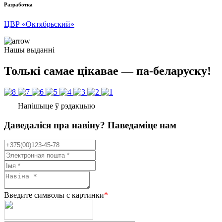
Разработка
ЦВР «Октябрьский»
Нашы выданні
Толькі самае цікавае — па-беларуску!
Напішыце ў рэдакцыю
Даведаліся пра навіну? Паведаміце нам
Введите символы с картинки
*