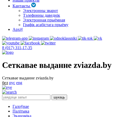
Нашы праекты
Кантакты
Электронны зварот
Тэлефонны даведнік
Электронная прыёмная
Графік асабістага прыёму
Архіў
8 (017) 311-17-35
Сеткавае выданне zviazda.by
Сеткавае выданне zviazda.by
бел
рус
eng
Галоўнае
Палітыка
Эканоміка