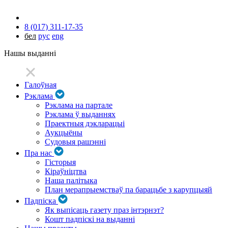
8 (017) 311-17-35
бел
рус
eng
Нашы выданні
Галоўная
Рэклама
Рэклама на партале
Рэклама ў выданнях
Праектныя дэкларацыі
Аукцыёны
Судовыя рашэнні
Пра нас
Гісторыя
Кіраўніцтва
Наша палітыка
План мерапрыемстваў па барацьбе з карупцыяй
Падпіска
Як выпісаць газету праз інтэрнэт?
Кошт падпіскі на выданні