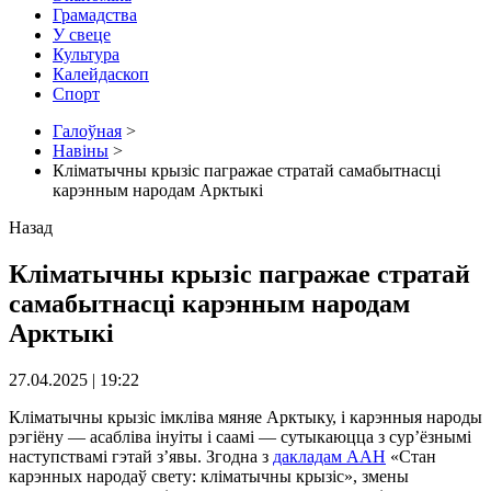
Грамадства
У свеце
Культура
Калейдаскоп
Спорт
Галоўная
>
Навіны
>
Кліматычны крызіс пагражае стратай самабытнасці
карэнным народам Арктыкі
Назад
Кліматычны крызіс пагражае стратай
самабытнасці карэнным народам
Арктыкі
27.04.2025 | 19:22
Кліматычны крызіс імкліва мяняе Арктыку, і карэнныя народы
рэгіёну — асабліва інуіты і саамі — сутыкаюцца з сур’ёзнымі
наступствамі гэтай з’явы. Згодна з
дакладам ААН
«Стан
карэнных народаў свету: кліматычны крызіс», змены