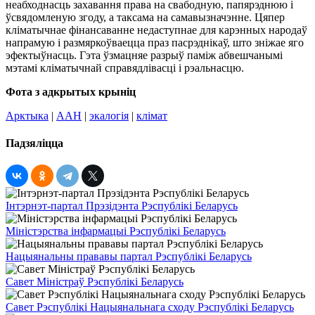
неабходнасць захавання права на свабодную, папярэднюю і
ўсвядомленую згоду, а таксама на самавызначэнне. Цяпер
кліматычнае фінансаванне недаступнае для карэнных народаў
напрамую і размяркоўваецца праз пасрэднікаў, што зніжае яго
эфектыўнасць. Гэта ўзмацняе разрыў паміж абвешчанымі
мэтамі кліматычнай справядлівасці і рэальнасцю.
Фота з адкрытых крыніц
Арктыка
|
ААН
|
экалогія
|
клімат
Падзяліцца
Інтэрнэт-партал Прэзідэнта Рэспублікі Беларусь
Міністэрства інфармацыі Рэспублікі Беларусь
Нацыянальны прававы партал Рэспублікі Беларусь
Савет Міністраў Рэспублікі Беларусь
Савет Рэспублікі Нацыянальнага сходу Рэспублікі Беларусь