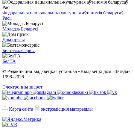
Федэральная нацыянальна-культурная аўтаномія беларусаў
Расіі
Моладзь Беларусі
Дом прэсы
Белтаможсэрвіс
БелТА
© Рэдакцыйна-выдавецкая установа «Выдавецкі дом «Звязда»,
1998–
2026
Электронны зварот
Карта сайта
экстрэмісцкія матэрыялы