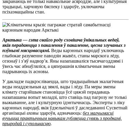
закранаюць не толькі навакольнае асяроддзе, але і культурныя
традыцыі, харчовую бяспеку і здароўе, уключаючы
псіхаэмацыйны стан.
Арктыка — гэта свайго роду сховішча ўнікальных ведаў,
якія перадаюцца з пакалення ў пакаленне, цесна злучаных з
пэўнымі мясцовасцямі.
Веды карэнных народаў уключаюць
глыбокае разуменне паводзін жывёл, станы марскога лёду,
сезонаў і з’яў надвор’я. Яны назапашваліся тысячагоддзямі і
ўвесь час абнаўляліся, а цяперашнія кліматычныя змены
падрываюць іх асновы.
У дакладзе падкрэсліваецца, што традыцыйныя экалагічныя
веды неаддзельныя ад зямлі, вады і лёду. Па меры змены
клімату старэйшым становіцца ўсё цяжэй перадаваць
назапашаны вопыт моладзі, што ставіць пад пагрозу не толькі
выжыванне, але і культурную ідэнтычнасць. Эксперты з ліку
карэнных народаў, якія ўдзельнічалі ў даследаванні Сусветнай
арганізацыі аховы здароўя, адзначаюць:
без магчымасці
вучыцца практычным навыкам губляецца сувязь з продкамі,
прыродай і супольнасцю
.