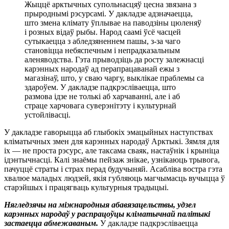
Жыццё арктычных супольнасцяў цесна звязана з
прыроднымі рэсурсамі. У дакладзе адзначаецца,
што змена клімату ўплывае на паводзіны цюленяў
і розных відаў рыбы. Народ саамі ўсё часцей
сутыкаецца з абледзяненнем пашы, з-за чаго
становіцца небяспечным і непрадказальным
аленяводства. Гэта прыводзіць да росту залежнасці
карэнных народаў ад перапрацаванай ежы з
магазінаў, што, у сваю чаргу, выклікае праблемы са
здароўем. У дакладзе падкрэсліваецца, што
размова ідзе не толькі аб харчаванні, але і аб
страце харчовага суверэнітэту і культурнай
устойлівасці.
У дакладзе гаворыцца аб глыбокіх эмацыйных наступствах
кліматычных змен для карэнных народаў Арктыкі. Зямля для
іх — не проста рэсурс, але таксама сваяк, настаўнік і крыніца
ідэнтычнасці. Калі знаёмы пейзаж знікае, узнікаюць трывога,
пачуццё страты і страх перад будучыняй. Асабліва востра гэта
хвалюе маладых людзей, якія губляюць магчымасць вучыцца ў
старэйшых і працягваць культурныя традыцыі.
Нягледзячы на міжнародныя абавязацельствы, удзел
карэнных народаў у распрацоўцы кліматычнай палітыкі
застаецца абмежаваным.
У дакладзе падкрэсліваецца