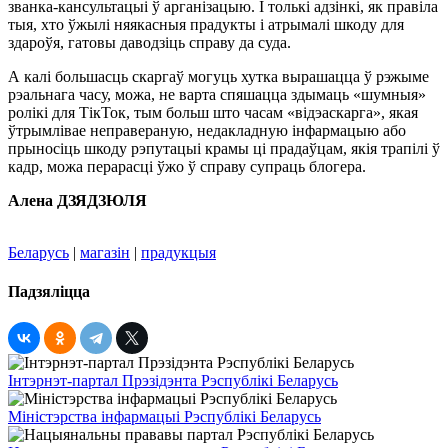
званка-кансультацыі ў арганізацыю. І толькі адзінкі, як правіла
тыя, хто ўжылі няякасныя прадукты і атрымалі шкоду для
здароўя, гатовы даводзіць справу да суда.
А калі большасць скаргаў могуць хутка вырашацца ў рэжыме
рэальнага часу, можа, не варта спяшацца здымаць «шумныя»
ролікі для ТікТок, тым больш што часам «відэаскарга», якая
ўтрымлівае неправераную, недакладную інфармацыю або
прыносіць шкоду рэпутацыі крамы ці прадаўцам, якія трапілі ў
кадр, можа перарасці ўжо ў справу супраць блогера.
Алена ДЗЯДЗЮЛЯ
Беларусь
|
магазін
|
прадукцыя
Падзяліцца
Інтэрнэт-партал Прэзідэнта Рэспублікі Беларусь
Міністэрства інфармацыі Рэспублікі Беларусь