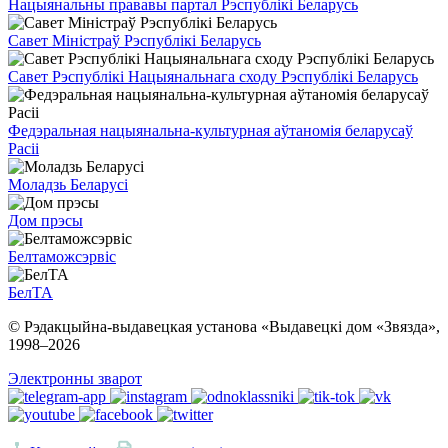
Нацыянальны прававы партал Рэспублікі Беларусь
Савет Міністраў Рэспублікі Беларусь
Савет Рэспублікі Нацыянальнага сходу Рэспублікі Беларусь
Федэральная нацыянальна-культурная аўтаномія беларусаў
Расіі
Моладзь Беларусі
Дом прэсы
Белтаможсэрвіс
БелТА
© Рэдакцыйна-выдавецкая установа «Выдавецкі дом «Звязда»,
1998–
2026
Электронны зварот