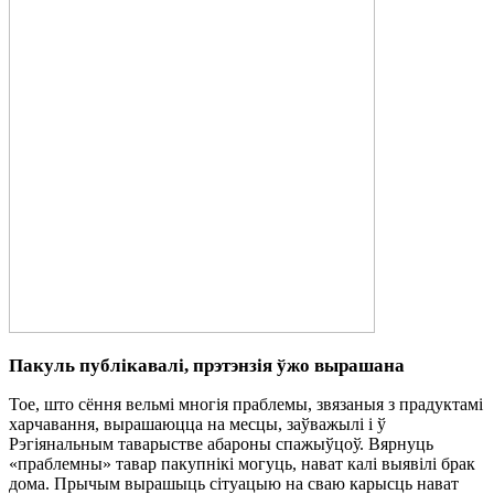
Пакуль публікавалі, прэтэнзія ўжо вырашана
Тое, што сёння вельмі многія праблемы, звязаныя з прадуктамі
харчавання, вырашаюцца на месцы, заўважылі і ў
Рэгіянальным таварыстве абароны спажыўцоў. Вярнуць
«праблемны» тавар пакупнікі могуць, нават калі выявілі брак
дома. Прычым вырашыць сітуацыю на сваю карысць нават