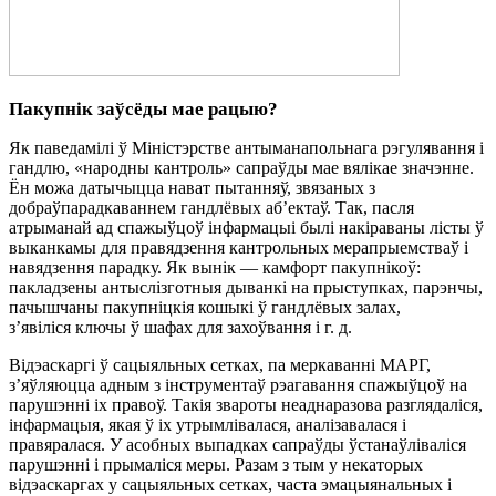
Пакупнік
заўсёды мае рацыю?
Як паведамілі ў Міністэрстве антыманапольнага рэгулявання і
гандлю, «народны кантроль» сапраўды мае вялікае значэнне.
Ён можа датычыцца нават пытанняў, звязаных з
добраўпарадкаваннем гандлёвых аб’ектаў. Так, пасля
атрыманай ад спажыўцоў інфармацыі былі накіраваны лісты ў
выканкамы для правядзення кантрольных мерапрыемстваў і
навядзення парадку. Як вынік — камфорт пакупнікоў:
пакладзены антыслізготныя дыванкі на прыступках, парэнчы,
пачышчаны пакупніцкія кошыкі ў гандлёвых залах,
з’явіліся ключы ў шафах для захоўвання і г. д.
Відэаскаргі ў сацыяльных сетках, па меркаванні МАРГ,
з’яўляюцца адным з інструментаў рэагавання спажыўцоў на
парушэнні іх правоў. Такія звароты неаднаразова разглядаліся,
інфармацыя, якая ў іх утрымлівалася, аналізавалася і
правяралася. У асобных выпадках сапраўды ўстанаўліваліся
парушэнні і прымаліся меры. Разам з тым у некаторых
відэаскаргах у сацыяльных сетках, часта эмацыянальных і