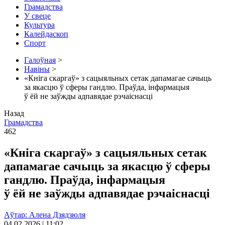
Грамадства
У свеце
Культура
Калейдаскоп
Спорт
Галоўная
>
Навіны
>
«Кніга скаргаў» з сацыяльных сетак дапамагае сачыць
за якасцю ў сферы гандлю. Праўда, інфармацыя
ў ёй не заўжды адпавядае рэчаіснасці
Назад
Грамадства
462
«Кніга скаргаў» з сацыяльных сетак
дапамагае сачыць за якасцю ў сферы
гандлю. Праўда, інфармацыя
ў ёй не заўжды адпавядае рэчаіснасці
Аўтар: Алена Дзядзюля
04.02.2026 | 11:02