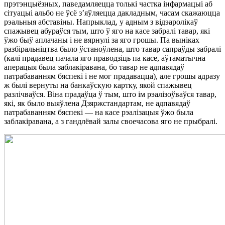
прэтэнцыёзных, паведамляецца толькі частка інфармацыі аб
сітуацыі альбо не ўсё з’яўляецца дакладным, часам скажаюцца
рэальныя абставіны. Напрыклад, у адным з відэаролікаў
спажывец абураўся тым, што ў яго на касе забралі тавар, які
ўжо быў аплачаны і не вярнулі за яго грошы. Па выніках
разбіральніцтва было ўстаноўлена, што тавар сапраўды забралі
(калі прадавец пачала яго праводзіць па касе, аўтаматычна
аперацыя была заблакіравана, бо тавар не адпавядаў
патрабаванням бяспекі і не мог прадавацца), але грошы адразу
ж былі вернуты на банкаўскую картку, якой спажывец
разлічваўся. Віна прадаўца ў тым, што ім рэалізоўваўся тавар,
які, як было выяўлена Дзяржстандартам, не адпавядаў
патрабаванням бяспекі — на касе рэалізацыя ўжо была
заблакіравана, а з гандлёвай залы своечасова яго не прыбралі.