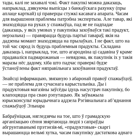
тады, калі не захавалі чэкі. Факт пакупкі можна даказаць,
напрыклад, дзякуючы выпісцы з банкаўскага рахунку (пры
аплаце карткай) ці праверцы стужкі касавага апарата. Часам
для вырашэння праблемы патрэбна экспертыза. Але тавар, які
знаходзіцца на руках у спажыўца, пад яе не падпадае
(даказаць, у якіх умовах у пакупніка захоўваўся такі прадукт,
нерэальна) — правярацца будуць партыі тавараў, якія на
дадзены момант знаходзяцца на прылаўках. І не факт, што на
той час сярод іх будуць праблемныя прадукты. Складана
даказаць і, напрыклад, тое, што агародніна ці садавіна ў краме
прадаваліся падмарожаныя — невядома, як пакупнік іх у такія
маразы нёс дадому, хіба што падчас праверкі будзе
ўстаноўлены факт няправільнага захоўвання прадуктаў.
Знайсці інфармацыю, звязаную з абаронай правоў спажыўцоў,
— не праблема для сучаснага карыстальніка. Ды і
прадуктовыя магазіны заўсёды ідуць насустрач пакупніку, бо
клапоцяцца пра сваю рэпутацыю. Як заўважыла
юрысконсульт юрыдычнага аддзела Рэгіянальнага аб’яднання
спажыўцоў Эльнара
Бабраўніцкая, нягледзячы на тое, што ў грамадскую
арганізацыю сёння звяртаюцца людзі з сапраўды
абгрунтаванымі прэтэнзія-мі, «прадуктовыя» скаргі
вырашаюцца вельмі хутка, часам пакупніку дастаткова аднаго