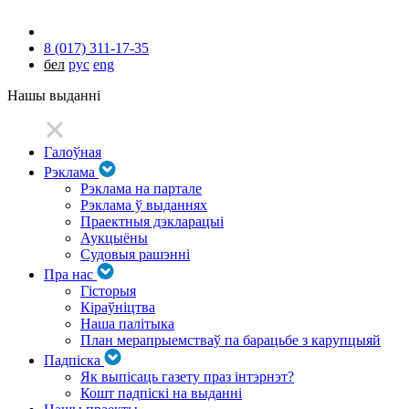
8 (017) 311-17-35
бел
рус
eng
Нашы выданні
Галоўная
Рэклама
Рэклама на партале
Рэклама ў выданнях
Праектныя дэкларацыі
Аукцыёны
Судовыя рашэнні
Пра нас
Гісторыя
Кіраўніцтва
Наша палітыка
План мерапрыемстваў па барацьбе з карупцыяй
Падпіска
Як выпісаць газету праз інтэрнэт?
Кошт падпіскі на выданні