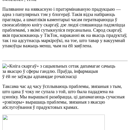
Паляванне на няякасную і пратэрмінаваную прадукцыю —
адна з папулярных тэм у блогераў. Такія відэа набіраюць
прагляды, а шматлікія каментарыі часам ператвараюцца ў
своеасаблівую кнігу скаргаў, дзе людзі спяшаюцца падзяліцца
праблемамі, з якімі сутыкнуліся персанальна. Сярод скаргаў,
якія праскокваюць у ТікТок, нараканні як на якасць прадуктаў,
так і на адсутнасць маркіроўкі, на тое, што тавар у вакуумнай
упакоўцы важыць менш, чым на ёй заяўлена.
Таксама час ад часу ўсплываюць праблемы, звязаныя з тым,
што цана ў чэку не супала з той, што была пададзена на
цэнніку. Мы вырашылі разабрацца, ці дапамагаюць сучасныя
«рэвізоры» вырашаць праблемы, звязаныя з якасцю
абслугоўвання ў прадуктовых крамах.