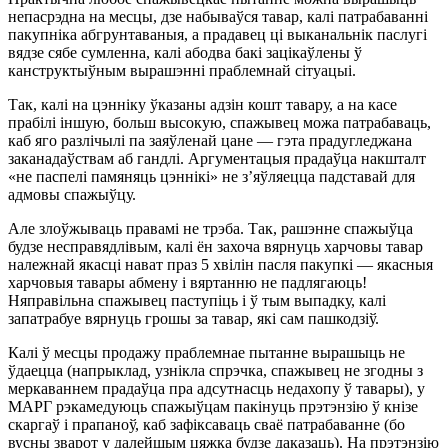
непасрэдна на месцы, дзе набываўся тавар, калі патрабаванні
пакупніка абгрунтаваныя, а прадавец ці выканальнік паслугі
вядзе сябе сумленна, калі абодва бакі зацікаўлены ў
канструктыўным вырашэнні праблемнай сітуацыі.
Так, калі на цэнніку ўказаны адзін кошт тавару, а на касе
прабілі іншую, больш высокую, спажывец можа патрабаваць,
каб яго разлічылі па заяўленай цане — гэта прадугледжана
заканадаўствам аб гандлі. Аргументацыя прадаўца накшталт
«не паспелі памяняць цэннікі» не з’яўляецца падставай для
адмовы спажыўцу.
Але злоўжываць правамі не трэба. Так, рашэнне спажыўца
будзе несправядлівым, калі ён захоча вярнуць харчовы тавар
належнай якасці нават праз 5 хвілін пасля пакупкі — якасныя
харчовыя тавары абмену і вяртанню не падлягаюць!
Няправільна спажывец паступіць і ў тым выпадку, калі
запатрабуе вярнуць грошы за тавар, які сам пашкодзіў.
Калі ў месцы продажу праблемнае пытанне вырашыць не
ўдаецца (напрыклад, узнікла спрэчка, спажывец не згодны з
меркаваннем прадаўца пра адсутнасць недахопу ў тавары), у
МАРГ рэкамедуюць спажыўцам пакінуць прэтэнзію ў кнізе
скаргаў і прапаноў, каб зафіксаваць сваё патрабаванне (бо
вусны зварот у далейшым цяжка будзе даказаць). На прэтэнзію