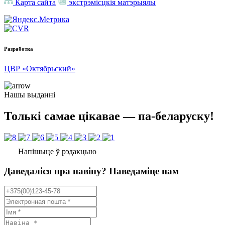
Карта сайта
экстрэмісцкія матэрыялы
Разработка
ЦВР «Октябрьский»
Нашы выданні
Толькі самае цікавае — па-беларуску!
Напішыце ў рэдакцыю
Даведаліся пра навіну? Паведаміце нам