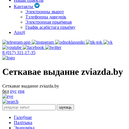
Нашы праекты
Кантакты
Электронны зварот
Тэлефонны даведнік
Электронная прыёмная
Графік асабістага прыёму
Архіў
8 (017) 311-17-35
Сеткавае выданне zviazda.by
Сеткавае выданне zviazda.by
бел
рус
eng
Галоўнае
Палітыка
Эканоміка