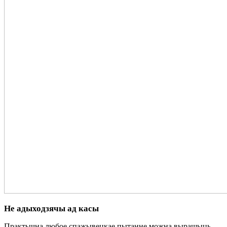
Не адыходзячы ад касы
Практычна любое спажывецкае пытанне можна вырашыць