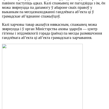
павінен паступіць адказ. Калі спажывец не пагодзіцца з ім, ён
можа звярнуцца па дапамогу ў абароне сваіх правоў у
выканкам па месцазнаходжанні гандлёвага аб’екта ці ў
грамадскае аб’яднанне спажыўцоў.
Калі харчовы тавар аказаўся няякасным, спажывец можа
звярнуцца і ў орган Міністэрства аховы здароўя — цэнтр
гігіены і эпідэміялогіі горада (раёна) па месцы размяшчэння
гандлёвага аб’екта ці аб’екта грамадскага харчавання.