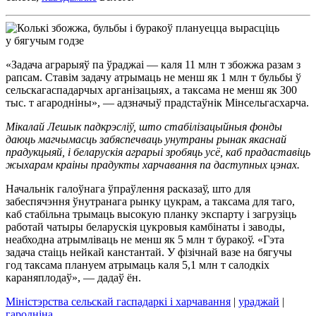
«Задача аграрыяў па ўраджаі — каля 11 млн т збожжа разам з
рапсам. Ставім задачу атрымаць не менш як 1 млн т бульбы ў
сельскагаспадарчых арганізацыях, а таксама не менш як 300
тыс. т агародніны», — адзначыў прадстаўнік Мінсельгасхарча.
Мікалай Лешык падкрэсліў, што стабілізацыйныя фонды
даюць магчымасць забяспечваць унутраны рынак якаснай
прадукцыяй, і беларускія аграрыі зробяць усё, каб прадаставіць
жыхарам краіны прадукты харчавання па даступных цэнах.
Начальнік галоўнага ўпраўлення расказаў, што для
забеспячэння ўнутранага рынку цукрам, а таксама для таго,
каб стабільна трымаць высокую планку экспарту і загрузіць
работай чатыры беларускія цукровыя камбінаты і заводы,
неабходна атрымліваць не менш як 5 млн т буракоў. «Гэта
задача стаіць нейкай канстантай. У фізічнай вазе на бягучы
год таксама плануем атрымаць каля 5,1 млн т салодкіх
караняплодаў», — дадаў ён.
Міністэрства сельскай гаспадаркі і харчавання
|
ураджай
|
гародніна