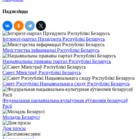
Падзяліцца
Інтэрнэт-партал Прэзідэнта Рэспублікі Беларусь
Міністэрства інфармацыі Рэспублікі Беларусь
Нацыянальны прававы партал Рэспублікі Беларусь
Савет Міністраў Рэспублікі Беларусь
Савет Рэспублікі Нацыянальнага сходу Рэспублікі Беларусь
Федэральная нацыянальна-культурная аўтаномія беларусаў
Расіі
Моладзь Беларусі
Дом прэсы