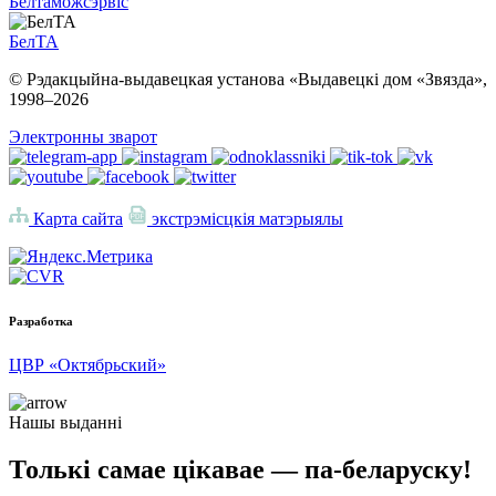
Белтаможсэрвіс
БелТА
© Рэдакцыйна-выдавецкая установа «Выдавецкі дом «Звязда»,
1998–
2026
Электронны зварот
Карта сайта
экстрэмісцкія матэрыялы
Разработка
ЦВР «Октябрьский»
Нашы выданні
Толькі самае цікавае — па-беларуску!