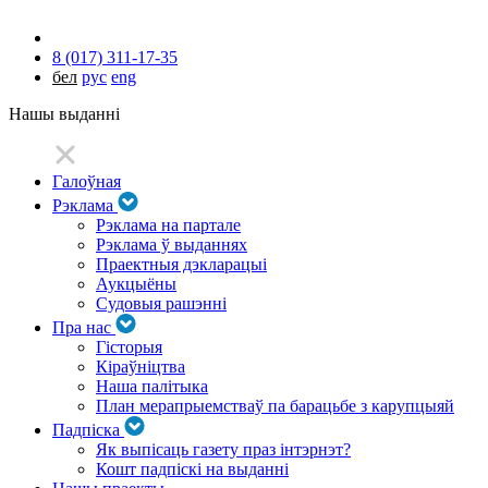
8 (017) 311-17-35
бел
рус
eng
Нашы выданні
Галоўная
Рэклама
Рэклама на партале
Рэклама ў выданнях
Праектныя дэкларацыі
Аукцыёны
Судовыя рашэнні
Пра нас
Гісторыя
Кіраўніцтва
Наша палітыка
План мерапрыемстваў па барацьбе з карупцыяй
Падпіска
Як выпісаць газету праз інтэрнэт?
Кошт падпіскі на выданні