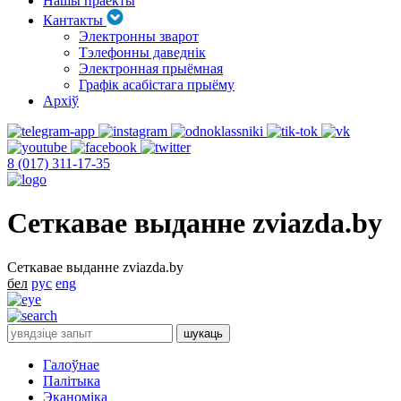
Нашы праекты
Кантакты
Электронны зварот
Тэлефонны даведнік
Электронная прыёмная
Графік асабістага прыёму
Архіў
8 (017) 311-17-35
Сеткавае выданне zviazda.by
Сеткавае выданне zviazda.by
бел
рус
eng
Галоўнае
Палітыка
Эканоміка