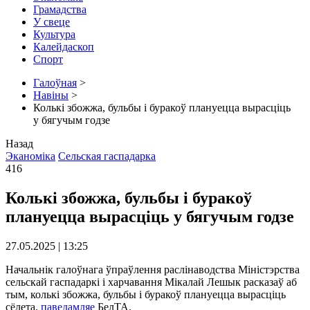
Грамадства
У свеце
Культура
Калейдаскоп
Спорт
Галоўная
>
Навіны
>
Колькі збожжа, бульбы і буракоў плануецца вырасціць
у бягучым годзе
Назад
Эканоміка
Сельская гаспадарка
416
Колькі збожжа, бульбы і буракоў
плануецца вырасціць у бягучым годзе
27.05.2025 | 13:25
Начальнік галоўнага ўпраўлення раслінаводства Міністэрства
сельскай гаспадаркі і харчавання Мікалай Лешык расказаў аб
тым, колькі збожжа, бульбы і буракоў плануецца вырасціць
сёлета,
паведамляе
БелТА.