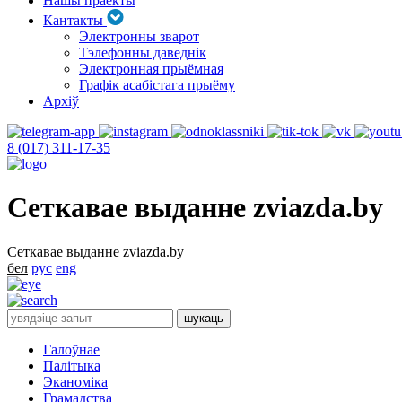
Нашы праекты
Кантакты
Электронны зварот
Тэлефонны даведнік
Электронная прыёмная
Графік асабістага прыёму
Архіў
8 (017) 311-17-35
Сеткавае выданне zviazda.by
Сеткавае выданне zviazda.by
бел
рус
eng
Галоўнае
Палітыка
Эканоміка
Грамадства