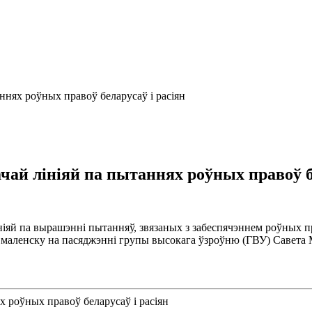
ннях роўных правоў беларусаў і расіян
чай лініяй па пытаннях роўных правоў б
яй па вырашэнні пытанняў, звязаных з забеспячэннем роўных право
Смаленску на пасяджэнні групы высокага ўзроўню (ГВУ) Савета 