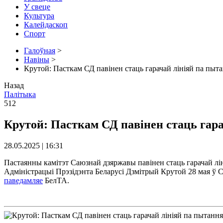
У свеце
Культура
Калейдаскоп
Спорт
Галоўная
>
Навіны
>
Крутой: Пасткам СД павінен стаць гарачай лініяй па пыта
Назад
Палітыка
512
Крутой: Пасткам СД павінен стаць гара
28.05.2025 | 16:31
Пастаянны камітэт Саюзнай дзяржавы павінен стаць гарачай ліні
Адміністрацыі Прэзідэнта Беларусі Дзмітрый Крутой 28 мая ў 
паведамляе
БелТА.