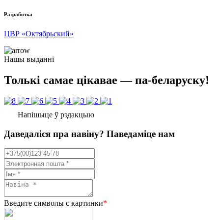
Разработка
ЦВР «Октябрьский»
Нашы выданні
Толькі самае цікавае — па-беларуску!
Напішыце ў рэдакцыю
Даведаліся пра навіну? Паведаміце нам
Введите символы с картинки
*