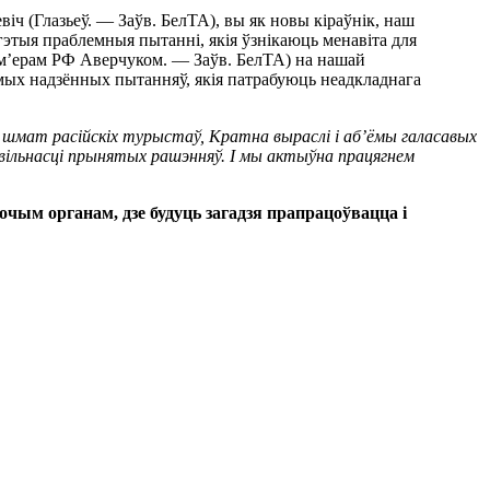
віч (Глазьеў. — Заўв. БелТА), вы як новы кіраўнік, наш
гэтыя праблемныя пытанні, якія ўзнікаюць менавіта для
рэм’ерам РФ Аверчуком. — Заўв. БелТА) на нашай
мых надзённых пытанняў, якія патрабуюць неадкладнага
 шмат расійскіх турыстаў, Кратна выраслі і аб’ёмы галасавых
авільнасці прынятых рашэнняў. І мы актыўна працягнем
чым органам, дзе будуць загадзя прапрацоўвацца і