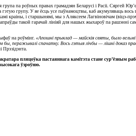
група па роўных правах грамадзян Беларусі і Расіі. Сяргей Юр’е
 гэтую групу. У яе ёсць усе паўнамоцтвы, каб акумуляваць вось 
ікамі краіны, і старшынямі, мы з Аляксеем Лагвіновічам (віцэ-п
сапраўды такой гарачай лініяй для нашых жыхароў па рашэнні са
ыфаў на роўмінг.
«Апошні прыклад — майскія святы, было вельмі
м бы, перажывалі спачатку. Вось гэтыя лічбы — лішні доказ пр
і Прэзідэнта.
кратара пляцоўка пастаяннага камітэта стане сур’ёзным рабо
высокага ўзроўню.