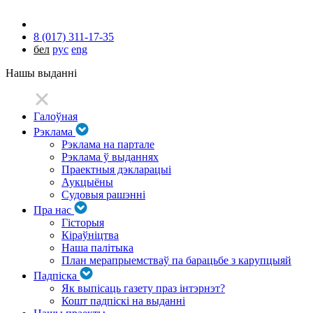
8 (017) 311-17-35
бел
рус
eng
Нашы выданні
Галоўная
Рэклама
Рэклама на партале
Рэклама ў выданнях
Праектныя дэкларацыі
Аукцыёны
Судовыя рашэнні
Пра нас
Гісторыя
Кіраўніцтва
Наша палітыка
План мерапрыемстваў па барацьбе з карупцыяй
Падпіска
Як выпісаць газету праз інтэрнэт?
Кошт падпіскі на выданні