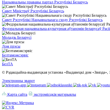
Нацыянальны прававы партал Рэспублікі Беларусь
Савет Міністраў Рэспублікі Беларусь
Савет Рэспублікі Нацыянальнага сходу Рэспублікі Беларусь
Федэральная нацыянальна-культурная аўтаномія беларусаў Расіі
Моладзь Беларусі
Дом прэсы
Белтаможсэрвіс
БелТА
© Рэдакцыйна-выдавецкая установа «Выдавецкі дом «Звязда», 
Электронны зварот
Карта сайта
экстрэмісцкія матэрыялы