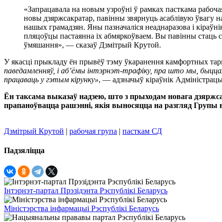
«Запрацавала на новым узроўні ў рамках пасткама рабочая 
новы дзяржсакратар, павінны звярнуць асаблівую ўвагу на
нашых грамадзян. Яны пазначаліся неаднаразова і кіраўн
пляцоўцы пастаянна іх абмяркоўваем. Вы павінны стаць 
ўмяшання», — сказаў Дзмітрый Крутой.
У якасці прыкладу ён прывёў тэму ўкаранення камфортных тар
паведамленняў, і аб’ёмы інтэрнэт-трафіку, пра што мы, быцца
працаваць у гэтым кірунку»
, — адзначыў кіраўнік Адміністрацы
Ён таксама выказаў надзею, што з прыходам новага дзяржса
прапаноўвацца рашэнні, якія выносяцца на разгляд Групы 
Дзмітрый Крутой
|
рабочая група
|
пасткам СД
Падзяліцца
Інтэрнэт-партал Прэзідэнта Рэспублікі Беларусь
Міністэрства інфармацыі Рэспублікі Беларусь