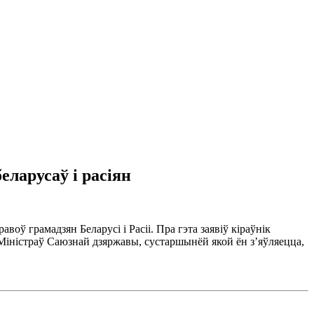
еларусаў і расіян
ў грамадзян Беларусі і Расіі. Пра гэта заявіў кіраўнік
Міністраў Саюзнай дзяржавы, сустаршынёй якой ён з’яўляецца,