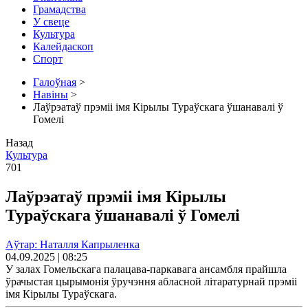
Грамадства
У свеце
Культура
Калейдаскоп
Спорт
Галоўная
>
Навіны
>
Лаўрэатаў прэміі імя Кірылы Тураўскага ўшанавалі ў
Гомелі
Назад
Культура
701
Лаўрэатаў прэміі імя Кірылы
Тураўскага ўшанавалі ў Гомелі
Аўтар: Наталля Капрыленка
04.09.2025 | 08:25
У залах Гомельскага палацава-паркавага ансамбля прайшла
ўрачыстая цырымонія ўручэння абласной літаратурнай прэміі
імя Кірылы Тураўскага.