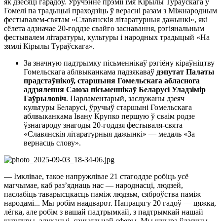
як дзесяці гарадоў. Уручэнне прэміі імя Кірылы Тураўскага ў
Гомелі па традыцыі праходзіць ў верасні разам з Міжнародным
фестывалем-святам «Славянскія літаратурныя дажынкі», які
сёлета адзначае 20-годдзе свайго заснавання, рэгіянальным
фестывалем літаратуры, культуры і народных традыцый «На
зямлі Кірылы Тураўскага».
За значную падтрымку пісьменнікаў рэгіёну кіраўніцтву
Гомельскага аблвыканкама падзякаваў
дэпутат Палаты
прадстаўнікоў, старшыня Гомельскага абласнога
аддзялення Саюза пісьменнікаў Беларусі Уладзімір
Гаўрыловіч
. Парламентарый, заслужаны дзеяч
культуры Беларусі, ўручыў старшыні Гомельскага
аблвыканкама Івану Крупко першую ў сваім родзе
ўзнагароду знагоды 20-годдзя фестываля-свята
«Славянскія літаратурныя дажынкі» — медаль «За
вернасць слову».
— Імклівае, такое напружлівае 21 стагоддзе робіць усё
магчымае, каб раз’яднаць нас — народнасці, людзей,
паслабіць таварысцкасць паміж людзьм, сяброўства паміж
народамі... Мы робім наадварот. Напрацягу 20 гадоў — цяжка,
лёгка, але робім з вашай падтрымкай, з падтрымкай нашай
культуры, адукацыі, сацыяльнай сферы. Мы шчыра ўдзячны,