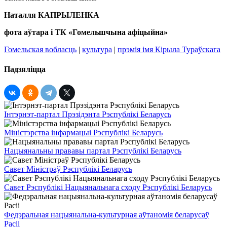
Наталля КАПРЫЛЕНКА
фота аўтара і ТК «Гомельшчына афіцыйна»
Гомельская вобласць
|
культура
|
прэмія імя Кірыла Тураўскага
Падзяліцца
Інтэрнэт-партал Прэзідэнта Рэспублікі Беларусь
Міністэрства інфармацыі Рэспублікі Беларусь
Нацыянальны прававы партал Рэспублікі Беларусь
Савет Міністраў Рэспублікі Беларусь
Савет Рэспублікі Нацыянальнага сходу Рэспублікі Беларусь
Федэральная нацыянальна-культурная аўтаномія беларусаў
Расіі