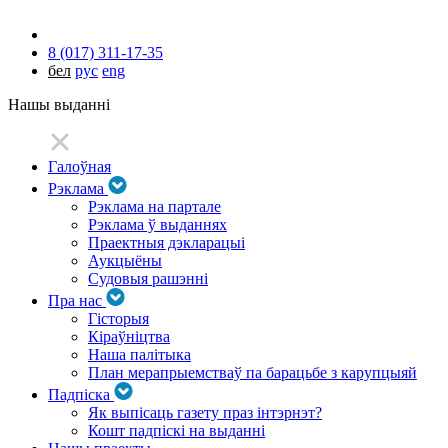
8 (017) 311-17-35
бел
рус
eng
Нашы выданні
Галоўная
Рэклама
Рэклама на партале
Рэклама ў выданнях
Праектныя дэкларацыі
Аукцыёны
Судовыя рашэнні
Пра нас
Гісторыя
Кіраўніцтва
Наша палітыка
План мерапрыемстваў па барацьбе з карупцыяй
Падпіска
Як выпісаць газету праз інтэрнэт?
Кошт падпіскі на выданні