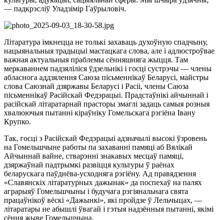
— падкрэсліў Уладзімір Гаўрыловіч.
Літаратура імкнецца не толькі захаваць духоўную спадчыну,
нацыянальныя традыцыі мастацкага слова, але і адлюстроўвае
важная актуальныя праблемы сённяшняга жыцця. Там
меркаваннем падзяліліся ўдзельнікі і госці сустрэчы — члены
абласнога аддзялення Саюза пісьменнікаў Беларусі, майстры
слова Саюзнай дзяржавы Беларусі і Расіі, члены Саюза
пісьменнікаў Расійскай Федэрацыі. Прадстаўнікі айчыннай і
расійскай літаратарнай прасторы змаглі задаць самыя розныя
хвалюючыя пытанні кіраўніку Гомельскага рэгіёна Івану
Крупко.
Так, госці з Расійскай Федэрацыі адзначылі высокі ўзровень
на Гомельшчыне работы па захаванні памяці аб Вялікай
Айчыннай вайне, стварэнні знакавых месцаў памяці,
дзяржаўнай падтрымкі развіцця культуры ў раёнах
беларускага паўднёва-усходняга рэгіёну. Ад правядзення
«Славянскіх літаратурных дажынак» да поспехаў на палях
аграрыяў Гомельшчыны і будучага рэгіянальнага свята
працаўнікоў вёскі «Дажынкі», які пройдзе ў Лельчыцах, —
літаратары не абышлі ўвагай і гэтыя надзённыя пытанні, якімі
сёння жыве Гомельшчына.