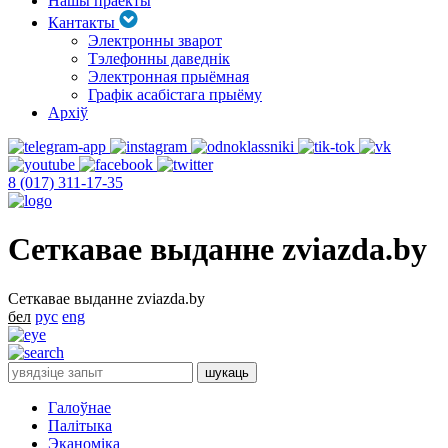
Нашы праекты
Кантакты
Электронны зварот
Тэлефонны даведнік
Электронная прыёмная
Графік асабістага прыёму
Архіў
8 (017) 311-17-35
Сеткавае выданне zviazda.by
Сеткавае выданне zviazda.by
бел
рус
eng
Галоўнае
Палітыка
Эканоміка