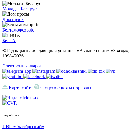
Моладзь Беларусі
Дом прэсы
Белтаможсэрвіс
БелТА
© Рэдакцыйна-выдавецкая установа «Выдавецкі дом «Звязда»,
1998–
2026
Электронны зварот
Карта сайта
экстрэмісцкія матэрыялы
Разработка
ЦВР «Октябрьский»