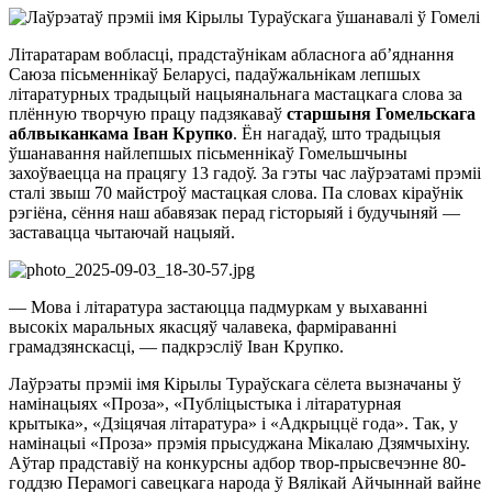
Літаратарам вобласці, прадстаўнікам абласнога аб’яднання
Саюза пісьменнікаў Беларусі, падаўжальнікам лепшых
літаратурных традыцый нацыянальнага мастацкага слова за
плённую творчую працу падзякаваў
старшыня Гомельскага
аблвыканкама Іван Крупко
. Ён нагадаў, што традыцыя
ўшанавання найлепшых пісьменнікаў Гомельшчыны
захоўваецца на працягу 13 гадоў. За гэты час лаўрэатамі прэміі
сталі звыш 70 майстроў мастацкая слова. Па словах кіраўнік
рэгіёна, сёння наш абавязак перад гісторыяй і будучыняй —
заставацца чытаючай нацыяй.
— Мова і літаратура застаюцца падмуркам у выхаванні
высокіх маральных якасцяў чалавека, фарміраванні
грамадзянскасці, — падкрэсліў Іван Крупко.
Лаўрэаты прэміі імя Кірылы Тураўскага сёлета вызначаны ў
намінацыях «Проза», «Публіцыстыка і літаратурная
крытыка», «Дзіцячая літаратура» і «Адкрыццё года». Так, у
намінацыі «Проза» прэмія прысуджана Мікалаю Дзямчыхіну.
Аўтар прадставіў на конкурсны адбор твор-прысвечэнне 80-
годдзю Перамогі савецкага народа ў Вялікай Айчыннай вайне