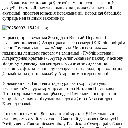
— «Хлапчукі становяцца ў строй». У аповесці — жыццё
дзяцей і іх старэйшых таварышах ва ўмовах фашысцкай
акупацыі, простыя юнасція перажыванні, народная барацьба
супраць ненавісных захопнікаў.
Нарысы, прысвечаныя 80-годдзю Вялікай Перамогі і
вызваленню вязняў Азарыцкага лагера смерці ў Калінкавіцкім
раёне Гомельшчыны, — «Азарычы. Чорныя зоры» —
прызнаны лепшым творам у намінацыі «Публіцыстыка і
літаратурная крытыка». Аўтар Алег Ананьеў паклаў у аснову
зборніку краязнаўчыя матэрыялы, дзе асэнсоўваюцца
страшныя факты генацыду беларускага народа, прыводзяцца
ўспаміны тых, хто выжыў у Азарыцкім лагеры смерці.
У намінацыі «Дзіцячая літаратура» за твор «Дзе гулялі
«Чаравічкі?» лаўрэатарм прэміі стала Наталля Шастакова.
Літаратурным «Адкрыццём года» Гомельшчыны прызнаны
твор «Казачныя канікулы» маладога аўтара Аляксандры
Крупадзёравай.
Гасцямі цырымоніі ўшанавання літаратараў Гомельшчыны
сталі вядомыя майстры слова Саюзнай дзяржавы Беларусі і
Расіі, члены Саюза пісьменнікаў Расійскай Федэрацыі з больш