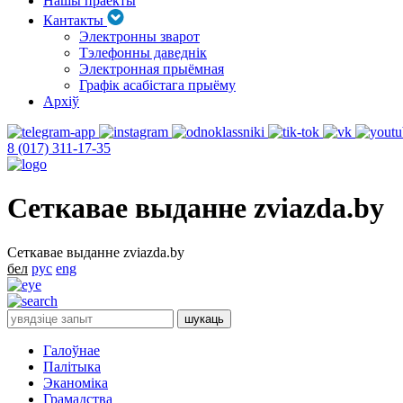
Нашы праекты
Кантакты
Электронны зварот
Тэлефонны даведнік
Электронная прыёмная
Графік асабістага прыёму
Архіў
8 (017) 311-17-35
Сеткавае выданне zviazda.by
Сеткавае выданне zviazda.by
бел
рус
eng
Галоўнае
Палітыка
Эканоміка
Грамадства