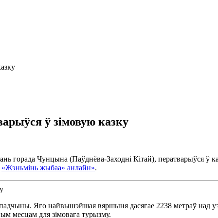
казку
рыўся ў зімовую казку
нь горада Чунцына (Паўднёва-Заходні Кітай), ператварыўся ў каз
е
«Жэньмінь жыбаа» анлайн»
.
спадчыны. Яго найвышэйшая вяршыня дасягае 2238 метраў над 
ым месцам для зімовага турызму.