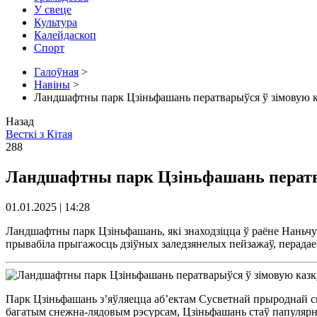
У свеце
Культура
Калейдаскоп
Спорт
Галоўная
>
Навіны
>
Ландшафтны парк Цзіньфашань ператварыўся ў зімовую 
Назад
Весткі з Кітая
288
Ландшафтны парк Цзіньфашань ператва
01.01.2025 | 14:28
Ландшафтны парк Цзіньфашань, які знаходзіцца ў раёне Наньчуа
прывабіла прыгажосць дзіўных заледзянелых пейзажаў, перада
Парк Цзіньфашань з’яўляецца аб’ектам Сусветнай прыроднай 
багатым снежна-лядовым рэсурсам, Цзіньфашань стаў папулярн