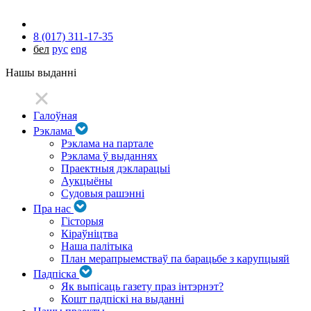
8 (017) 311-17-35
бел
рус
eng
Нашы выданні
Галоўная
Рэклама
Рэклама на партале
Рэклама ў выданнях
Праектныя дэкларацыі
Аукцыёны
Судовыя рашэнні
Пра нас
Гісторыя
Кіраўніцтва
Наша палітыка
План мерапрыемстваў па барацьбе з карупцыяй
Падпіска
Як выпісаць газету праз інтэрнэт?
Кошт падпіскі на выданні