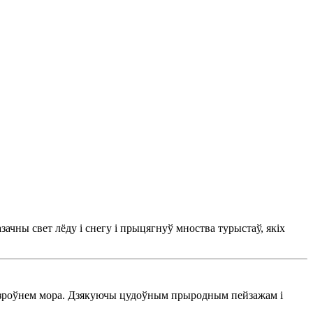
ачны свет лёду і снегу і прыцягнуў мноства турыстаў, якіх
узроўнем мора. Дзякуючы цудоўным прыродным пейзажам і