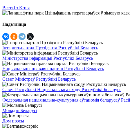
Весткі з Кітая
Падзяліцца
Інтэрнэт-партал Прэзідэнта Рэспублікі Беларусь
Міністэрства інфармацыі Рэспублікі Беларусь
Нацыянальны прававы партал Рэспублікі Беларусь
Савет Міністраў Рэспублікі Беларусь
Савет Рэспублікі Нацыянальнага сходу Рэспублікі Беларусь
Федэральная нацыянальна-культурная аўтаномія беларусаў Расіі
Моладзь Беларусі
Дом прэсы