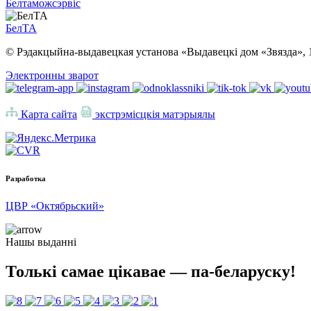
Белтаможсэрвіс
БелТА
© Рэдакцыйна-выдавецкая установа «Выдавецкі дом «Звязда», 
Электронны зварот
Карта сайта
экстрэмісцкія матэрыялы
Разработка
ЦВР «Октябрьский»
Нашы выданні
Толькі самае цікавае — па-беларуску!