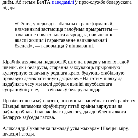
днём. Аб гэтым БелТА
паведамілі
ў прэс-службе беларускага
лідара.
«Сёння, у перыяд глабальных трансфармацый,
нязменнымі застаюцца галоўныя прыярытэты —
захаванне навакольнага асяроддзя, павышэнне
якасці жыцця і гарантаванне нацыянальнай
бяспекі», — гаворыцца ў віншаванні.
Кіраўнік дзяржавы падкрэсліў, што на працягу многіх гадоў
шведы, як і беларусы, старанна захоўваюць прыродную і
культурную спадчыну роднага краю, будуюць стабільную
прававую дэмакратычную дзяржаву. «На гэтым шляху да
нядаўняга часу мы мелі добрыя вынікі двухбаковага
супрацоўніцтва», — заўважыў беларускі лідар.
Прэзідэнт выказаў надзею, што вопыт ранейшага нейтралітэту
Швецыі дапаможа кіраўніцтву гэтай краіны вярнуцца да
раўнапраўнага і паважлівага дыялогу, да аднаўлення якога
Беларусь заўсёды гатова.
Аляксандр Лукашэнка пажадаў усім жыхарам Швецыі міру,
шчасця і згоды.