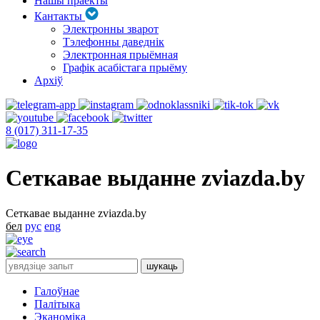
Нашы праекты
Кантакты
Электронны зварот
Тэлефонны даведнік
Электронная прыёмная
Графік асабістага прыёму
Архіў
8 (017) 311-17-35
Сеткавае выданне zviazda.by
Сеткавае выданне zviazda.by
бел
рус
eng
Галоўнае
Палітыка
Эканоміка