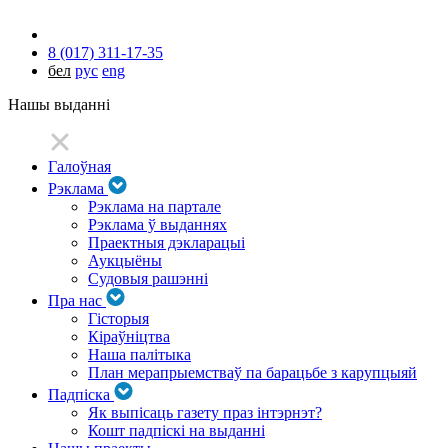
8 (017) 311-17-35
бел
рус
eng
Нашы выданні
Галоўная
Рэклама
Рэклама на партале
Рэклама ў выданнях
Праектныя дэкларацыі
Аукцыёны
Судовыя рашэнні
Пра нас
Гісторыя
Кіраўніцтва
Наша палітыка
План мерапрыемстваў па барацьбе з карупцыяй
Падпіска
Як выпісаць газету праз інтэрнэт?
Кошт падпіскі на выданні