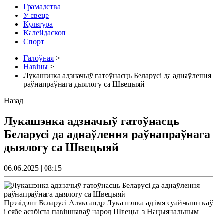
Грамадства
У свеце
Культура
Калейдаскоп
Спорт
Галоўная
>
Навіны
>
Лукашэнка адзначыў гатоўнасць Беларусі да аднаўлення
раўнапраўнага дыялогу са Швецыяй
Назад
Лукашэнка адзначыў гатоўнасць
Беларусі да аднаўлення раўнапраўнага
дыялогу са Швецыяй
06.06.2025 | 08:15
Прэзідэнт Беларусі Аляксандр Лукашэнка ад імя суайчыннікаў
і сябе асабіста павіншаваў народ Швецыі з Нацыянальным