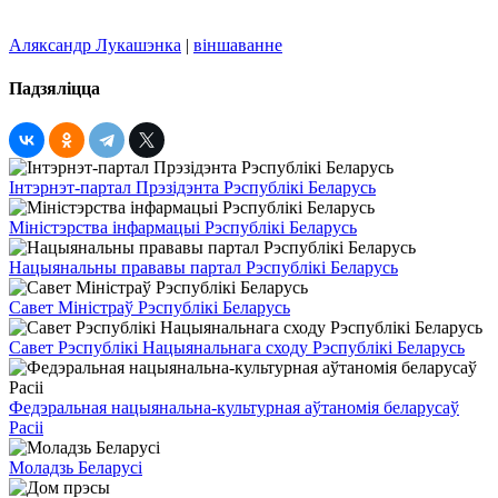
Аляксандр Лукашэнка
|
віншаванне
Падзяліцца
Інтэрнэт-партал Прэзідэнта Рэспублікі Беларусь
Міністэрства інфармацыі Рэспублікі Беларусь
Нацыянальны прававы партал Рэспублікі Беларусь
Савет Міністраў Рэспублікі Беларусь
Савет Рэспублікі Нацыянальнага сходу Рэспублікі Беларусь
Федэральная нацыянальна-культурная аўтаномія беларусаў
Расіі
Моладзь Беларусі