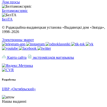
Дом прэсы
Белтаможсэрвіс
БелТА
© Рэдакцыйна-выдавецкая установа «Выдавецкі дом «Звязда»,
1998–
2026
Электронны зварот
Карта сайта
экстрэмісцкія матэрыялы
Разработка
ЦВР «Октябрьский»
Нашы выданні