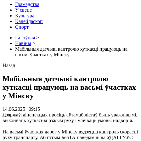
Грамадства
У свеце
Культура
Калейдаскоп
Спорт
Галоўная
>
Навіны
>
Мабільныя датчыкі кантролю хуткасці працуюць на
васьмі ўчастках у Мінску
Назад
Мабільныя датчыкі кантролю
хуткасці працуюць на васьмі ўчастках
у Мінску
14.06.2025 | 09:15
Дзяржаўтаінспекцыя просіць аўтамабілістаў быць уважлівымі,
выконваць хуткасны рэжым руху і ўлічваць умовы надвор’я.
На васьмі ўчастках дарог у Мінску вядзецца кантроль скорасці
руху транспарту. Аб гэтым БелТА паведамілі ва УДАІ ГУУС