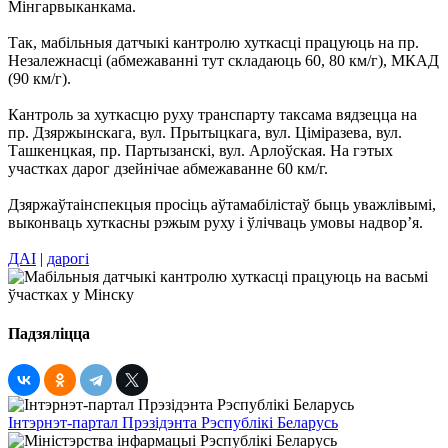
Мінгарвыканкама.
Так, мабільныя датчыкі кантролю хуткасці працуюць на пр.
Незалежнасці (абмежаванні тут складаюць 60, 80 км/г), МКАД
(90 км/г).
Кантроль за хуткасцю руху транспарту таксама вядзецца на
пр. Дзяржынскага, вул. Прытыцкага, вул. Ціміразева, вул.
Ташкенцкая, пр. Партызанскі, вул. Арлоўская. На гэтых
участках дарог дзейнічае абмежаванне 60 км/г.
Дзяржаўтаінспекцыя просіць аўтамабілістаў быць уважлівымі,
выконваць хуткасны рэжым руху і ўлічваць умовы надвор’я.
ДАІ
|
дарогі
Падзяліцца
Інтэрнэт-партал Прэзідэнта Рэспублікі Беларусь