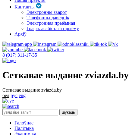
Нашы праекты
Кантакты
Электронны зварот
Тэлефонны даведнік
Электронная прыёмная
Графік асабістага прыёму
Архіў
8 (017) 311-17-35
Сеткавае выданне zviazda.by
Сеткавае выданне zviazda.by
бел
рус
eng
Галоўнае
Палітыка
Эканоміка