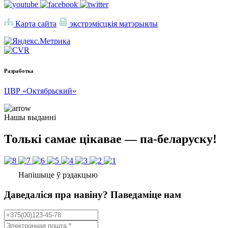
Карта сайта
экстрэмісцкія матэрыялы
Разработка
ЦВР «Октябрьский»
Нашы выданні
Толькі самае цікавае — па-беларуску!
Напішыце ў рэдакцыю
Даведаліся пра навіну? Паведаміце нам