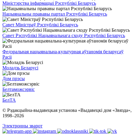
Міністэрства інфармацыі Рэспублікі Беларусь
Нацыянальны прававы партал Рэспублікі Беларусь
Савет Міністраў Рэспублікі Беларусь
Савет Рэспублікі Нацыянальнага сходу Рэспублікі Беларусь
Федэральная нацыянальна-культурная аўтаномія беларусаў
Расіі
Моладзь Беларусі
Дом прэсы
Белтаможсэрвіс
БелТА
© Рэдакцыйна-выдавецкая установа «Выдавецкі дом «Звязда»,
1998–
2026
Электронны зварот