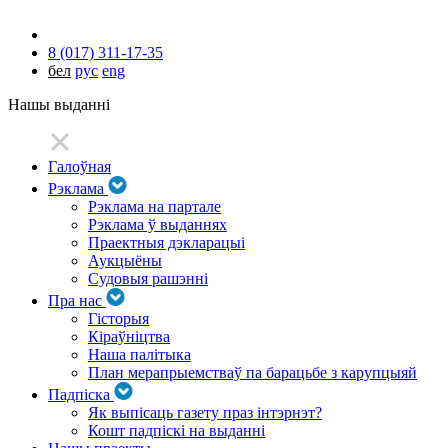
8 (017) 311-17-35
бел
рус
eng
Нашы выданні
Галоўная
Рэклама
Рэклама на партале
Рэклама ў выданнях
Праектныя дэкларацыі
Аукцыёны
Судовыя рашэнні
Пра нас
Гісторыя
Кіраўніцтва
Наша палітыка
План мерапрыемстваў па барацьбе з карупцыяй
Падпіска
Як выпісаць газету праз інтэрнэт?
Кошт падпіскі на выданні