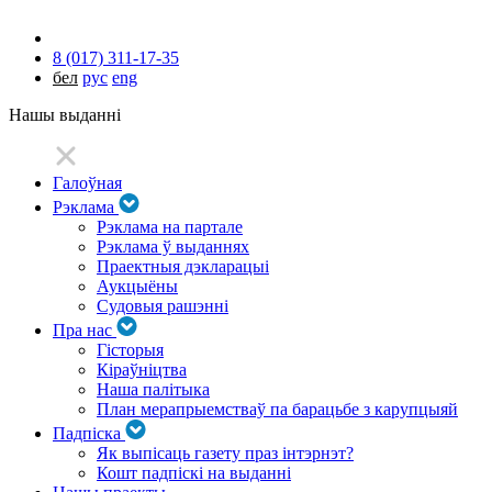
8 (017) 311-17-35
бел
рус
eng
Нашы выданні
Галоўная
Рэклама
Рэклама на партале
Рэклама ў выданнях
Праектныя дэкларацыі
Аукцыёны
Судовыя рашэнні
Пра нас
Гісторыя
Кіраўніцтва
Наша палітыка
План мерапрыемстваў па барацьбе з карупцыяй
Падпіска
Як выпісаць газету праз інтэрнэт?
Кошт падпіскі на выданні