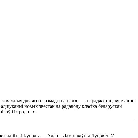
мыя важныя для яго і грамадства падзеі — нараджэнне, вянчанне
 адшуканні новых звестак да радаводу класіка беларускай
ікаў і іх родных.
 сястры Янкі Купалы — Алены Дамінікаўны Луцэвіч. У