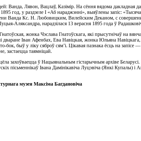
ей: Ванда, Лявон, Вацлаў, Казімір. На сёння вядома дакладная д
1895 год, у раздзеле І «Аб нараджэнні», выяўлены запіс: «Тысяча
и Ванда Кс. Н. Любовицким, Вилейским Деканом, с совершением 
Луцыя-Аляксандра, нарадзілася 13 верасня 1895 года ў Радашкові
Гнатоўская, жонка Чэслава Гнатоўскага, які прысутнічаў на вянча
лі дваране Іван Афенбах, Ева Навіцкая, жонка Юльяна Навіцкага
 то-бок, быў у ліку сяброў сям’і. Цікавая пазнака ёсць на запіс
е, застаецца таямніцай.
цёла захоўваецца ў Нацыянальным гістарычным архіве Беларусі. 
іх пісьменнікаў Івана Дамінікавіча Луцэвіча (Янкі Купалы) і Ан
рнага музея Максіма Багдановіча