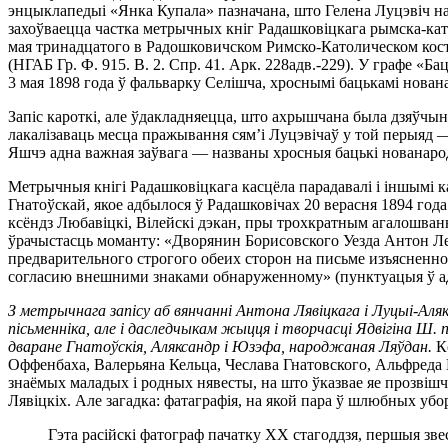
энцыклапедыі «Янка Купала» пазначана, што Гелена Луцэвіч нар
захоўваецца частка метрычных кніг Радашковіцкага рымска-катал
мая тринадцатого в Радошковичском Римско-Католическом кос
(НГАБ Гр. Ф. 915. В. 2. Спр. 41. Арк. 228адв.-229). У графе
3 мая 1898 года ў фальварку Селішча, хроснымі бацькамі нова
Запіс кароткі, але ўдакладняецца, што ахрышчана была дзяўчынк
лакалізаваць месца пражывання сям’і Луцэвічаў у той перыяд —
Яшчэ адна важная заўвага — названы хросныя бацькі нованаро
Метрычныя кнігі Радашковіцкага касцёла парадавалі і іншымі 
Гнатоўскай, якое адбылося ў Радашковічах 20 верасня 1894 год
ксёндз Любавіцкі, Вілейскі дэкан, пры трохкратным агалошванні
ўрачыстасць моманту: «Дворянин Борисовского Уезда Антон Ле
предварительного строгого обеих сторон на письме изъясненн
согласию внешними знаками обнаруженному» (пунктуацыя ў адп
З метрычнага запісу аб вянчанні Антона Лявіцкага і Луцыі-Аля
пісьменніка, але і даследчыкам жыцця і творчасці Ядвігіна Ш. 
дваране Гнатоўскія, Аляксандр і Юзэфа, народжаная Ляўдан.
К
Оффенбаха, Валерьяна Кельца, Чеслава Гнатовского, Альфреда 
знаёмых маладых і родных нявесты, на што ўказвае яе прозвіш
Лявіцкіх. Але загадка: фатаграфія, на якой пара ў шлюбных уб
Гэта расійскі фатограф пачатку ХХ стагоддзя, першыя зве