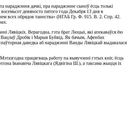
ата нараджэння дачкі, пра нараджэнне сыноў ёсць толькі
 восемьсот девяносто пятого года Декабря 13 дня в
всех обрядов таинства» (НГАБ Гр. Ф. 915. В. 2. Спр. 42.
чах.
нні Лявіцкіх. Верагодна, гэта брат Люцыі, які апекаваўся ёю
, Вацлаў Дробік і Марыя Буйвід. Як бачым, Афенбах
е — паўторная даведка аб нараджэнні Ванды Лявіцкай выдавалася
Мэтазгодна працягваць работу па вывучэнні гэтых кніг, ёсць
тона Іванавіча Лявіцкага (Ядвігіна Ш.), а таксама жыцця іх