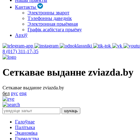
Нашы праекты
Кантакты
Электронны зварот
Тэлефонны даведнік
Электронная прыёмная
Графік асабістага прыёму
Архіў
8 (017) 311-17-35
Сеткавае выданне zviazda.by
Сеткавае выданне zviazda.by
бел
рус
eng
Галоўнае
Палітыка
Эканоміка
Грамадства