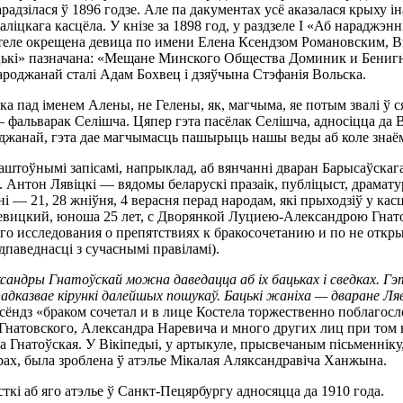
адзілася ў 1896 годзе. Але па дакументах усё аказалася крыху 
іцкага касцёла. У кнізе за 1898 год, у раздзеле I «Аб нараджэн
теле окрещена девица по имени Елена Ксендзом Романовским, Ви
 «Бацькі» пазначана: «Мещане Минского Общества Доминик и Бени
народжанай сталі Адам Бохвец і дзяўчына Стэфанія Вольска.
а пад іменем Алены, не Гелены, як, магчыма, яе потым звалі ў ся
 фальварак Селішча. Цяпер гэта пасёлак Селішча, адносіцца да В
джанай, гэта дае магчымасць пашырыць нашы веды аб коле знаём
каштоўнымі запісамі, напрыклад, аб вянчанні дваран Барысаўска
а. Антон Лявіцкі — вядомы беларускі празаік, публіцыст, драмат
 — 21, 28 жніўня, 4 верасня перад народам, які прыходзіў у кас
вицкий, юноша 25 лет, с Дворянкой Луциею-Александрою Гнатов
ого исследования о препятствиях к бракосочетанию и по не откр
аведнасці з сучаснымі правіламі).
ксандры Гнатоўскай можна даведацца аб іх бацьках і сведках. Г
падказвае кірункі далейшых пошукаў. Бацькі жаніха — дваране Ляв
сёндз «браком сочетал и в лице Костела торжественно поблагос
Гнатовского, Александра Наревича и много других лиц при том н
ча Гнатоўская. У Вікіпедыі, у артыкуле, прысвечаным пісьменні
орах, была зроблена ў атэлье Мікалая Аляксандравіча Ханжына.
сткі аб яго атэлье ў Санкт-Пецярбургу адносяцца да 1910 года.