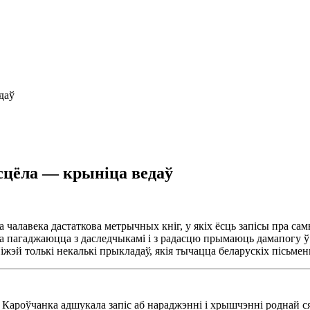
даў
цёла — крыніца ведаў
а чалавека дастаткова метрычных кніг, у якіх ёсць запісы пра са
ча пагаджаюцца з даследчыкамі і з радасцю прымаюць дамапогу ў
іжэй толькі некалькі прыкладаў, якія тычацца беларускіх пісьменн
а Кароўчанка адшукала запіс аб нараджэнні і хрышчэнні роднай