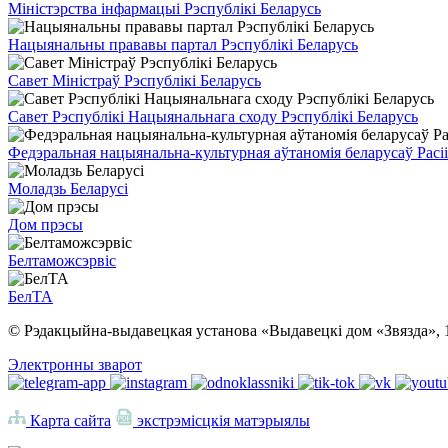
Міністэрства інфармацыі Рэспублікі Беларусь
Нацыянальны прававы партал Рэспублікі Беларусь
Савет Міністраў Рэспублікі Беларусь
Савет Рэспублікі Нацыянальнага сходу Рэспублікі Беларусь
Федэральная нацыянальна-культурная аўтаномія беларусаў Расіі
Моладзь Беларусі
Дом прэсы
Белтаможсэрвіс
БелТА
© Рэдакцыйна-выдавецкая установа «Выдавецкі дом «Звязда», 
Электронны зварот
Карта сайта
экстрэмісцкія матэрыялы