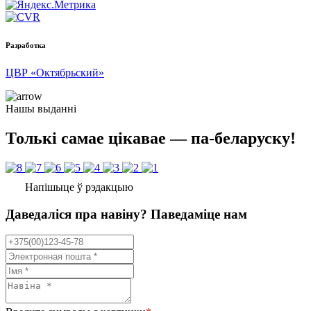
Разработка
ЦВР «Октябрьский»
Нашы выданні
Толькі самае цікавае — па-беларуску!
Напішыце ў рэдакцыю
Даведаліся пра навіну? Паведаміце нам