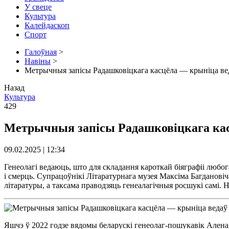
У свеце
Культура
Калейдаскоп
Спорт
Галоўная
>
Навіны
>
Метрычныя запісы Радашковіцкага касцёла — крыніца ве
Назад
Культура
429
Метрычныя запісы Радашковіцкага кас
09.02.2025 | 12:34
Генеолагі ведаюць, што для складання кароткай біяграфіі любог
і смерць. Супрацоўнікі Літаратурнага музея Максіма Багданові
літаратуры, а таксама праводзяць генеалагічныя росшукі самі. Н
Яшчэ ў 2022 годзе вядомы беларускі генеолаг-пошукавік Ален