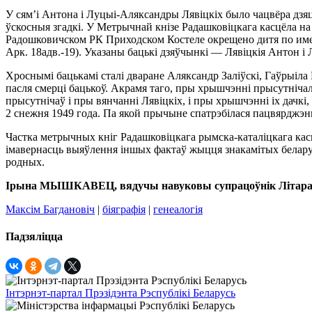
У сям’і Антона і Луцыі-Аляксандры Лявіцкіх было чацвёра дзяц
ўскосныя згадкі. У Метрычнай кнізе Радашковіцкага касцёла на 
Радошковичском РК Приходском Костеле окрещено дитя по имен
Арк. 18адв.-19). Указаны бацькі дзяўчынкі — Лявіцкія Антон і 
Хроснымі бацькамі сталі дваране Аляксандр Заліўскі, Гаўрыіла 
пасля смерці бацькоў. Акрамя таго, пры хрышчэнні прысутніча
прысутнічаў і пры вянчанні Лявіцкіх, і пры хрышчэнні іх дачкі,
2 снежня 1949 года. Па якой прычыне спатрэбілася пацвярджэнн
Частка метрычных кніг Радашковіцкага рымска-каталіцкага кас
імавернасць выяўлення іншых фактаў жыцця знакамітых беларуск
родных.
Ірына МЫШКАВЕЦ, вядучы навуковы супрацоўнік Літарату
Максім Багдановіч
|
біяграфія
|
генеалогія
Падзяліцца
Інтэрнэт-партал Прэзідэнта Рэспублікі Беларусь