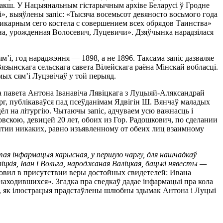
інакш. У Нацыянальным гістарычным архіве Беларусі ў Гродне
ні», выяўлены запіс: «Тысяча восемьсот девяносто восьмого года
карным сего костела с совершением всех обрядов Таинства»
гна, урожденная Волосевич, Луцевичи». Дзяўчынка нарадзілася
м’і, год нараджэння — 1898, а не 1896. Таксама запіс дазваляе
язынскага сельскага савета Вілейскага раёна Мінскай вобласці.
ых сям’і Луцэвічаў у той перыяд.
га павета Антона Іванавіча Лявіцкага з Луцыяй-Аляксандрай
ург, публікаваўся пад псеўданімам Ядвігін Ш. Вянчаў маладых
цёл на літургію. Чытаючы запіс, адчуваем усю важнасць і
скою, девицей 20 лет, обоих из Гор. Радошкович, по сделании
ытии никаких, равно изъявленному от обеих лиц взаимному
этая інфармацыя карысная, у першую чаргу, для нашчадкаў
іцкія, Іван і Вольга, народжаная Валіцкая, бацькі нявесты —
ловил в присутствии веры достойных свидетелей: Ивана
аходившихся». Згадка пра сведкаў дадае інфармацыі пра кола
ку, як ілюстрацыя прадстаўлены шлюбны здымак Антона і Луцыі