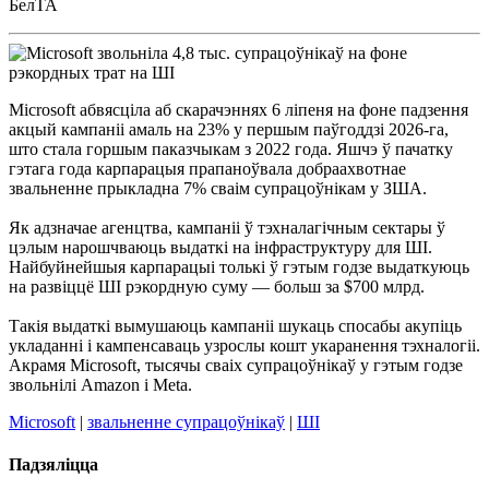
БелТА
Microsoft абвясціла аб скарачэннях 6 ліпеня на фоне падзення
акцый кампаніі амаль на 23% у першым паўгоддзі 2026-га,
што стала горшым паказчыкам з 2022 года. Яшчэ ў пачатку
гэтага года карпарацыя прапаноўвала добраахвотнае
звальненне прыкладна 7% сваім супрацоўнікам у ЗША.
Як адзначае агенцтва, кампаніі ў тэхналагічным сектары ў
цэлым нарошчваюць выдаткі на інфраструктуру для ШІ.
Найбуйнейшыя карпарацыі толькі ў гэтым годзе выдаткуюць
на развіццё ШІ рэкордную суму — больш за $700 млрд.
Такія выдаткі вымушаюць кампаніі шукаць спосабы акупіць
укладанні і кампенсаваць узрослы кошт укаранення тэхналогіі.
Акрамя Microsoft, тысячы сваіх супрацоўнікаў у гэтым годзе
звольнілі Amazon і Meta.
Microsoft
|
звальненне супрацоўнікаў
|
ШІ
Падзяліцца