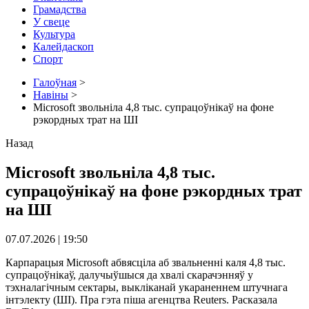
Грамадства
У свеце
Культура
Калейдаскоп
Спорт
Галоўная
>
Навіны
>
Microsoft звольніла 4,8 тыс. супрацоўнікаў на фоне
рэкордных трат на ШІ
Назад
Microsoft звольніла 4,8 тыс.
супрацоўнікаў на фоне рэкордных трат
на ШІ
07.07.2026 | 19:50
Карпарацыя Microsoft абвясціла аб звальненні каля 4,8 тыс.
супрацоўнікаў, далучыўшыся да хвалі скарачэнняў у
тэхналагічным сектары, выкліканай укараненнем штучнага
інтэлекту (ШІ). Пра гэта піша агенцтва Reuters. Расказала