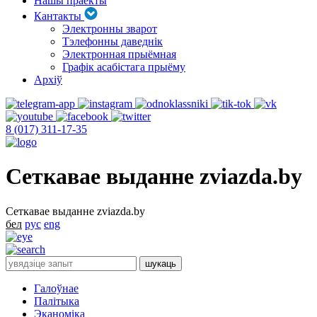
Нашы праекты
Кантакты
Электронны зварот
Тэлефонны даведнік
Электронная прыёмная
Графік асабістага прыёму
Архіў
8 (017) 311-17-35
Сеткавае выданне zviazda.by
Сеткавае выданне zviazda.by
бел
рус
eng
Галоўнае
Палітыка
Эканоміка