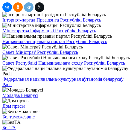
Інтэрнэт-партал Прэзідэнта Рэспублікі Беларусь
Міністэрства інфармацыі Рэспублікі Беларусь
Нацыянальны прававы партал Рэспублікі Беларусь
Савет Міністраў Рэспублікі Беларусь
Савет Рэспублікі Нацыянальнага сходу Рэспублікі Беларусь
Федэральная нацыянальна-культурная аўтаномія беларусаў
Расіі
Моладзь Беларусі
Дом прэсы
Белтаможсэрвіс
БелТА