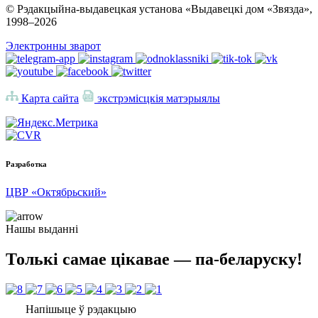
© Рэдакцыйна-выдавецкая установа «Выдавецкі дом «Звязда»,
1998–
2026
Электронны зварот
Карта сайта
экстрэмісцкія матэрыялы
Разработка
ЦВР «Октябрьский»
Нашы выданні
Толькі самае цікавае — па-беларуску!
Напішыце ў рэдакцыю