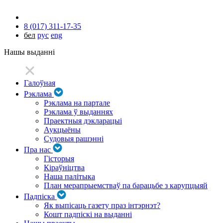
8 (017) 311-17-35
бел
рус
eng
Нашы выданні
Галоўная
Рэклама
Рэклама на партале
Рэклама ў выданнях
Праектныя дэкларацыі
Аукцыёны
Судовыя рашэнні
Пра нас
Гісторыя
Кіраўніцтва
Наша палітыка
План мерапрыемстваў па барацьбе з карупцыяй
Падпіска
Як выпісаць газету праз інтэрнэт?
Кошт падпіскі на выданні