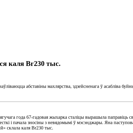
ся каля Br230 тыс.
анаўліваюцца абставіны махлярства, здзейсненага ў асабліва буй
ягучага года 67-гадовая жыхарка сталіцы вырашыла паправіць св
есткі і пачала зносіны з невядомымі ў мэсэнджары. Яна паступо
й» склала каля Br230 тыс.