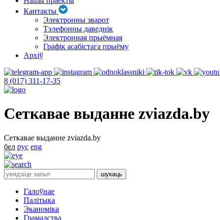
Нашы праекты
Кантакты
Электронны зварот
Тэлефонны даведнік
Электронная прыёмная
Графік асабістага прыёму
Архіў
8 (017) 311-17-35
Сеткавае выданне zviazda.by
Сеткавае выданне zviazda.by
бел
рус
eng
Галоўнае
Палітыка
Эканоміка
Грамадства