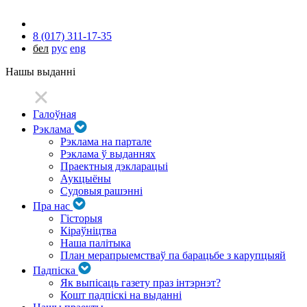
8 (017) 311-17-35
бел
рус
eng
Нашы выданні
Галоўная
Рэклама
Рэклама на партале
Рэклама ў выданнях
Праектныя дэкларацыі
Аукцыёны
Судовыя рашэнні
Пра нас
Гісторыя
Кіраўніцтва
Наша палітыка
План мерапрыемстваў па барацьбе з карупцыяй
Падпіска
Як выпісаць газету праз інтэрнэт?
Кошт падпіскі на выданні