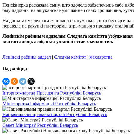
Пенсіянерка расказала сыну, што здолела забяспечыць сабе няб
быў падобны на ашуканскае ўмяшанне і сваіх грошай яна, хутчэй 
На допытах у следчага жанчына патлумачыла, што беспярэчна вы
перавяла на рахункі платформы атрыманыя з продажу сталічнай
Ленінскім раённым аддзелам Следчага камітэта ўзбуджаная к
высвятляюць асоб, якія ўчынілі гэтае злачынства.
Ленінскі раённы аддзел
|
Следчы камітэт
|
махлярства
Падзяліцца
Інтэрнэт-партал Прэзідэнта Рэспублікі Беларусь
Міністэрства інфармацыі Рэспублікі Беларусь
Нацыянальны прававы партал Рэспублікі Беларусь
Савет Міністраў Рэспублікі Беларусь