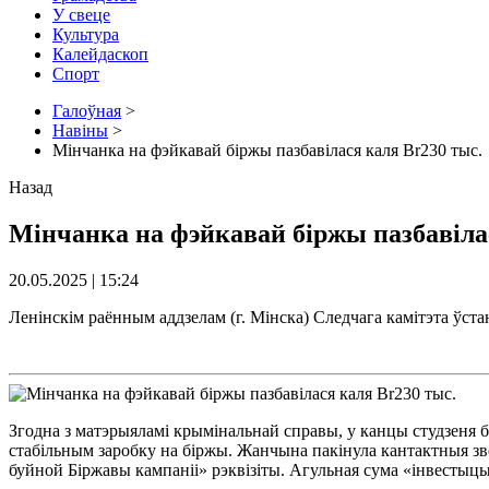
У свеце
Культура
Калейдаскоп
Спорт
Галоўная
>
Навіны
>
Мінчанка на фэйкавай біржы пазбавілася каля Br230 тыс.
Назад
Мінчанка на фэйкавай біржы пазбавіла
20.05.2025 | 15:24
Ленінскім раённым аддзелам (г. Мінска) Следчага камітэта ўст
Згодна з матэрыяламі крымінальнай справы, у канцы студзеня б
стабільным заробку на біржы. Жанчына пакінула кантактныя зв
буйной Біржавы кампаніі» рэквізіты. Агульная сума «інвестыцы