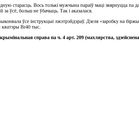
едную старасць. Вось толькі мужчына параіў маці звярнуцца па д
за ўсё, больш не ўбачыць. Так і аказалася.
конвала ўсе інструкцыі лжэтрэйдэраў. Дзеля «заробку на біржы» 
 кватэры Br40 тыс.
рымінальная справа па ч. 4 арт. 209 (махлярства, здзейснен