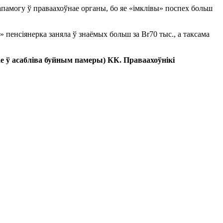
апамогу ў праваахоўнае органы, бо яе «імклівы» поспех больш
пенсіянерка заняла ў знаёмых больш за Br70 тыс., а таксама
ае ў асабліва буйным памеры) КК. Праваахоўнікі