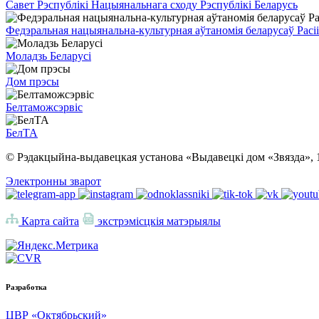
Савет Рэспублікі Нацыянальнага сходу Рэспублікі Беларусь
Федэральная нацыянальна-культурная аўтаномія беларусаў Расіі
Моладзь Беларусі
Дом прэсы
Белтаможсэрвіс
БелТА
© Рэдакцыйна-выдавецкая установа «Выдавецкі дом «Звязда», 
Электронны зварот
Карта сайта
экстрэмісцкія матэрыялы
Разработка
ЦВР «Октябрьский»