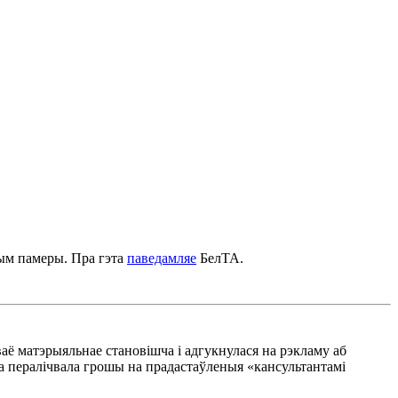
ным памеры. Пра гэта
паведамляе
БелТА.
аё матэрыяльнае становішча і адгукнулася на рэкламу аб
ва пералічвала грошы на прадастаўленыя «кансультантамі