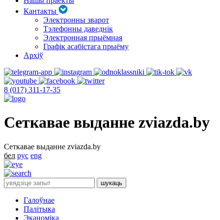
Нашы праекты
Кантакты
Электронны зварот
Тэлефонны даведнік
Электронная прыёмная
Графік асабістага прыёму
Архіў
8 (017) 311-17-35
Сеткавае выданне zviazda.by
Сеткавае выданне zviazda.by
бел
рус
eng
Галоўнае
Палітыка
Эканоміка