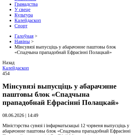
Грамадства
У свеце
Культура
Калейдаскоп
Спорт
Галоўная
>
Навіны
>
Мінсувязі выпусціць у абарачэнне паштовы блок
«Спадчына прападобнай Ефрасінні Полацкай»
Назад
Калейдаскоп
454
Мінсувязі выпусціць у абарачэнне
паштовы блок «Спадчына
прападобнай Ефрасінні Полацкай»
08.06.2026 | 14:49
Міністэрства сувязі і інфарматызацыі 12 чэрвеня выпусціць у
абарачэнне паштовы блок «Спадчына прападобнай Ефрасінні