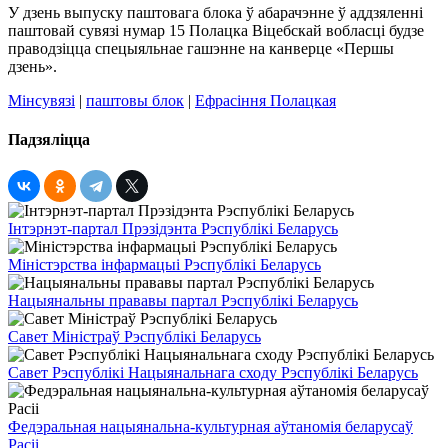
У дзень выпуску паштовага блока ў абарачэнне ў аддзяленні
паштовай сувязі нумар 15 Полацка Віцебскай вобласці будзе
праводзіцца спецыяльнае гашэнне на канверце «Першы
дзень».
Мінсувязі
|
паштовы блок
|
Ефрасіння Полацкая
Падзяліцца
Інтэрнэт-партал Прэзідэнта Рэспублікі Беларусь
Міністэрства інфармацыі Рэспублікі Беларусь
Нацыянальны прававы партал Рэспублікі Беларусь
Савет Міністраў Рэспублікі Беларусь
Савет Рэспублікі Нацыянальнага сходу Рэспублікі Беларусь
Федэральная нацыянальна-культурная аўтаномія беларусаў
Расіі