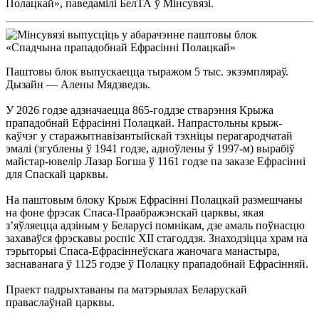
Полацкай», паведамілі БелТА ў Мінсувязі.
Паштовы блок выпускаецца тыражом 5 тыс. экзэмпляраў.
Дызайн — Алены Мядзведзь.
У 2026 годзе адзначаецца 865-годдзе стварэння Крыжа
прападобнай Ефрасінні Полацкай. Напрастольны крыж-
каўчэг у старажытнавізантыйскай тэхніцы перагародчатай
эмалі (згублены ў 1941 годзе, адноўлены ў 1997-м) вырабіў
майстар-ювелір Лазар Богша ў 1161 годзе па заказе Ефрасінні
для Спаскай царквы.
На паштовым блоку Крыж Ефрасінні Полацкай размешчаны
на фоне фрэсак Спаса-Праабражэнскай царквы, якая
з’яўляецца адзіным у Беларусі помнікам, дзе амаль поўнасцю
захаваўся фрэскавы роспіс XII стагоддзя. Знаходзіцца храм на
тэрыторыі Спаса-Ефрасіннеўскага жаночага манастыра,
заснаванага ў 1125 годзе ў Полацку прападобнай Ефрасінняй.
Праект падрыхтаваны па матэрыялах Беларускай
праваслаўнай царквы.