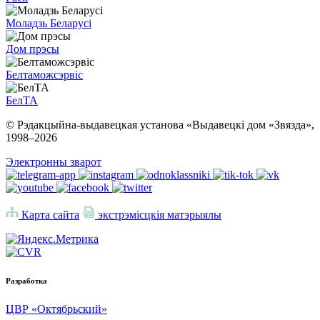
Моладзь Беларусі
Дом прэсы
Белтаможсэрвіс
БелТА
© Рэдакцыйна-выдавецкая установа «Выдавецкі дом «Звязда»,
1998–
2026
Электронны зварот
Карта сайта
экстрэмісцкія матэрыялы
Разработка
ЦВР «Октябрьский»