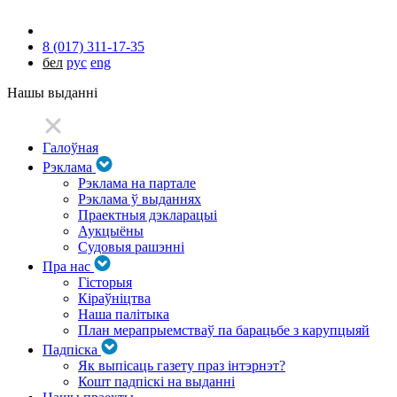
8 (017) 311-17-35
бел
рус
eng
Нашы выданні
Галоўная
Рэклама
Рэклама на партале
Рэклама ў выданнях
Праектныя дэкларацыі
Аукцыёны
Судовыя рашэнні
Пра нас
Гісторыя
Кіраўніцтва
Наша палітыка
План мерапрыемстваў па барацьбе з карупцыяй
Падпіска
Як выпісаць газету праз інтэрнэт?
Кошт падпіскі на выданні