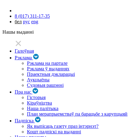
8 (017) 311-17-35
бел
рус
eng
Нашы выданні
Галоўная
Рэклама
Рэклама на партале
Рэклама ў выданнях
Праектныя дэкларацыі
Аукцыёны
Судовыя рашэнні
Пра нас
Гісторыя
Кіраўніцтва
Наша палітыка
План мерапрыемстваў па барацьбе з карупцыяй
Падпіска
Як выпісаць газету праз інтэрнэт?
Кошт падпіскі на выданні