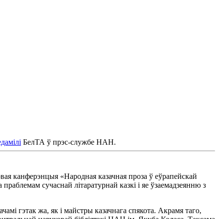
дамілі
БелТА ў прэс-службе НАН.
уковая канферэнцыя «Народная казачная проза ў еўрапейскай
 праблемам сучаснай літаратурнай казкі і яе ўзаемадзеянню з
мі гэтак жа, як і майстры казачнага спякота. Акрамя таго,