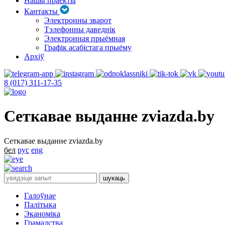
Нашы праекты
Кантакты
Электронны зварот
Тэлефонны даведнік
Электронная прыёмная
Графік асабістага прыёму
Архіў
8 (017) 311-17-35
Сеткавае выданне zviazda.by
Сеткавае выданне zviazda.by
бел
рус
eng
Галоўнае
Палітыка
Эканоміка
Грамадства