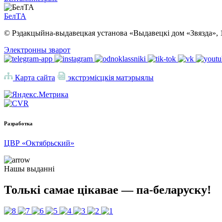
БелТА
© Рэдакцыйна-выдавецкая установа «Выдавецкі дом «Звязда», 
Электронны зварот
Карта сайта
экстрэмісцкія матэрыялы
Разработка
ЦВР «Октябрьский»
Нашы выданні
Толькі самае цікавае — па-беларуску!