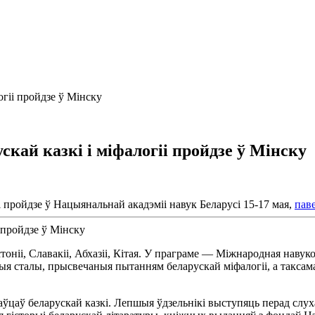
гіі пройдзе ў Мінску
ай казкі і міфалогіі пройдзе ў Мінску
 пройдзе ў Нацыянальнай акадэміі навук Беларусі 15-17 мая,
паве
стоніі, Славакіі, Абхазіі, Кітая. У праграме — Міжнародная нав
ыя сталы, прысвечаныя пытанням беларускай міфалогіі, а таксама
аў беларускай казкі. Лепшыя ўдзельнікі выступяць перад слухача