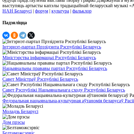
будуць прадстаўлены выставы твораў графікі Дзяржаўнага музе
выступяць артысты капэлы традыцыйнай беларускай музыкі «
НАН Беларусі
|
форум
|
культура
|
фальклор
Падзяліцца
Інтэрнэт-партал Прэзідэнта Рэспублікі Беларусь
Міністэрства інфармацыі Рэспублікі Беларусь
Нацыянальны прававы партал Рэспублікі Беларусь
Савет Міністраў Рэспублікі Беларусь
Савет Рэспублікі Нацыянальнага сходу Рэспублікі Беларусь
Федэральная нацыянальна-культурная аўтаномія беларусаў Расіі
Моладзь Беларусі
Дом прэсы
Белтаможсэрвіс