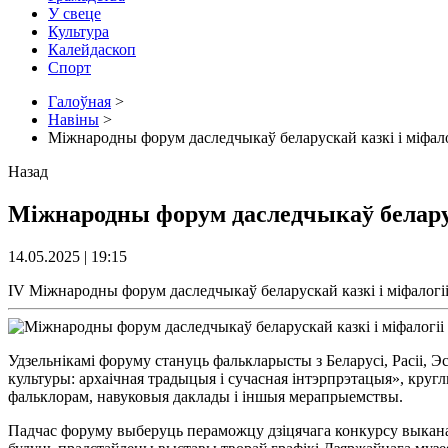
У свеце
Культура
Калейдаскоп
Спорт
Галоўная
>
Навіны
>
Міжнародны форум даследчыкаў беларускай казкі і міфало
Назад
Міжнародны форум даследчыкаў беларуск
14.05.2025 | 19:15
IV Міжнародны форум даследчыкаў беларускай казкі і міфалогіі
Удзельнікамі форуму стануць фалькларысты з Беларусі, Расіі, Э
культуры: архаічная традыцыя і сучасная інтэрпрэтацыя», кругл
фальклорам, навуковыя даклады і іншыя мерапрыемствы.
Падчас форуму выберуць пераможцу дзіцячага конкурсу выканаўц