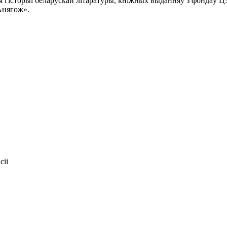
я гісторыі беларускай літаратуры, кніжных выданняў з фондаў Цэ
Анягож».