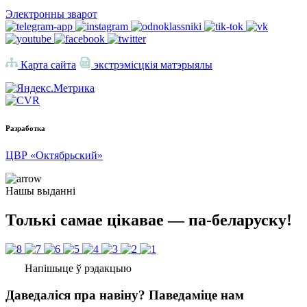
Электронны зварот
Карта сайта
экстрэмісцкія матэрыялы
Разработка
ЦВР «Октябрьский»
Нашы выданні
Толькі самае цікавае — па-беларуску!
Напішыце ў рэдакцыю
Даведаліся пра навіну? Паведаміце нам