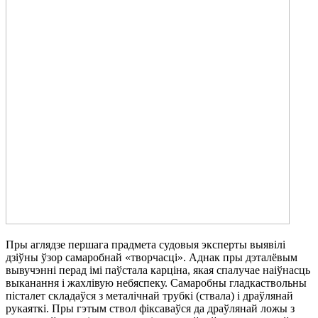
Пры аглядзе першага прадмета судовыя эксперты выявілі
дзіўны ўзор самаробнай «творчасці». Аднак пры дэталёвым
вывучэнні перад імі паўстала карціна, якая спалучае наіўнасць
выканання і жахлівую небяспеку. Самаробны гладкаствольны
пісталет складаўся з металічнай трубкі (ствала) і драўлянай
рукаяткі. Пры гэтым ствол фіксаваўся да драўлянай ложы з