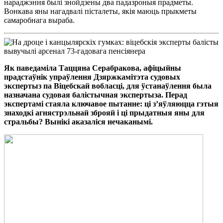
нараджэння былі знойдзены два падазроныя прадметы.
Вонкава яны нагадвалі пісталеты, якія маюць прыкметы
самаробнага выраба.
Як паведаміла Таццяна Серабракова, афіцыйны
прадстаўнік упраўлення Дзяржкамітэта судовых
экспертыз па Віцебскай вобласці, для ўстанаўлення была
назначана судовая балістычная экспертыза. Перад
экспертамі стаяла ключавое пытанне: ці з’яўляюцца гэтыя
знаходкі агнястрэльнай зброяй і ці прыдатныя яны для
стральбы? Вынікі аказаліся нечаканымі.