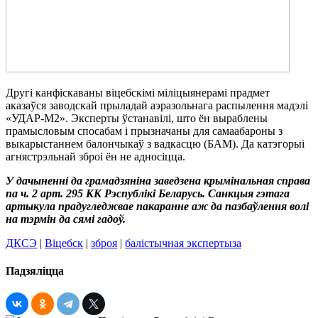
Другі канфіскаваны віцебскімі міліцыянерамі прадмет
аказаўся заводскай прыладай аэразольнага распылення мадэлі
«УДАР-М2». Эксперты ўстанавілі, што ён выраблены
прамысловым спосабам і прызначаны для самаабароны з
выкарыстаннем балончыкаў з вадкасцю (БАМ). Да катэгорыі
агнястрэльнай зброі ён не адносіцца.
У дачыненні да грамадзяніна заведзена крымінальная справа
па ч. 2 арт. 295 КК Рэспублікі Беларусь. Санкцыя гэтага
артыкула прадугледжвае пакаранне аж да пазбаўлення волі
на тэрмін да сямі гадоў.
ДКСЭ
|
Віцебск
|
зброя
|
балістычная экспертыза
Падзяліцца