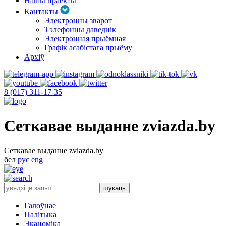
Нашы праекты
Кантакты
Электронны зварот
Тэлефонны даведнік
Электронная прыёмная
Графік асабістага прыёму
Архіў
8 (017) 311-17-35
Сеткавае выданне zviazda.by
Сеткавае выданне zviazda.by
бел
рус
eng
Галоўнае
Палітыка
Эканоміка