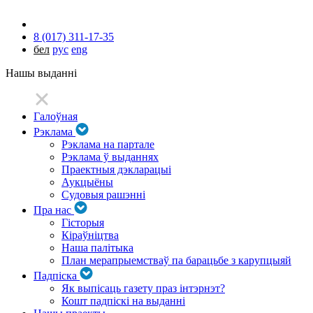
8 (017) 311-17-35
бел
рус
eng
Нашы выданні
Галоўная
Рэклама
Рэклама на партале
Рэклама ў выданнях
Праектныя дэкларацыі
Аукцыёны
Судовыя рашэнні
Пра нас
Гісторыя
Кіраўніцтва
Наша палітыка
План мерапрыемстваў па барацьбе з карупцыяй
Падпіска
Як выпісаць газету праз інтэрнэт?
Кошт падпіскі на выданні