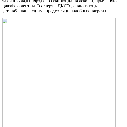
такія прылады нярэдка разлятаюцца на асколкі, прычыняючы
цяжкія калецтвы. Эксперты ДКСЭ дапамагаюць
устанаўліваць ісціну і прадухіляць падобныя пагрозы.