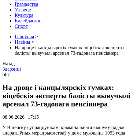
Грамадства
У свеце
Культура
Калейдаскоп
Спорт
Галоўная
>
Навіны
>
На дроце і канцылярскіх гумках: віцебскія эксперты
балісты вывучылі арсенал 73-гадовага пенсіянера
Назад
Здарэннi
667
На дроце і канцылярскіх гумках:
віцебскія эксперты балісты вывучылі
арсенал 73-гадовага пенсіянера
08.06.2026 | 17:15
У Віцебску супрацоўнікамі крымінальнага вышуку падчас
аператыўных мерапрыемстваў у доме мужчыны 1953 года