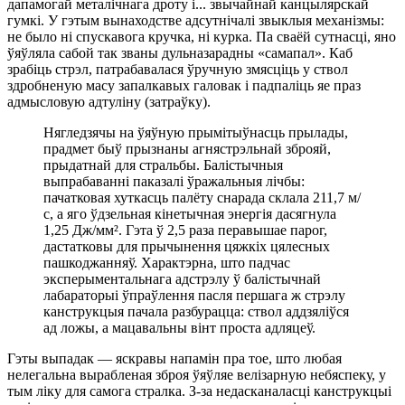
дапамогай металічнага дроту і... звычайнай канцылярскай
гумкі. У гэтым вынаходстве адсутнічалі звыклыя механізмы:
не было ні спускавога кручка, ні курка. Па сваёй сутнасці, яно
ўяўляла сабой так званы дульназарадны «самапал». Каб
зрабіць стрэл, патрабавалася ўручную змясціць у ствол
здробненую масу запалкавых галовак і падпаліць яе праз
адмысловую адтуліну (затраўку).
Нягледзячы на ўяўную прымітыўнасць прылады,
прадмет быў прызнаны агнястрэльнай зброяй,
прыдатнай для стральбы. Балістычныя
выпрабаванні паказалі ўражальныя лічбы:
пачатковая хуткасць палёту снарада склала 211,7 м/
с, а яго ўдзельная кінетычная энергія дасягнула
1,25 Дж/мм². Гэта ў 2,5 раза перавышае парог,
дастатковы для прычынення цяжкіх цялесных
пашкоджанняў. Характэрна, што падчас
эксперыментальнага адстрэлу ў балістычнай
лабараторыі ўпраўлення пасля першага ж стрэлу
канструкцыя пачала разбурацца: ствол аддзяліўся
ад ложы, а мацавальны вінт проста адляцеў.
Гэты выпадак — яскравы напамін пра тое, што любая
нелегальна вырабленая зброя ўяўляе велізарную небяспеку, у
тым ліку для самога стралка. З-за недасканаласці канструкцыі