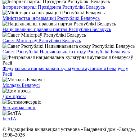
Інтэрнэт-партал Прэзідэнта Рэспублікі Беларусь
Міністэрства інфармацыі Рэспублікі Беларусь
Нацыянальны прававы партал Рэспублікі Беларусь
Савет Міністраў Рэспублікі Беларусь
Савет Рэспублікі Нацыянальнага сходу Рэспублікі Беларусь
Федэральная нацыянальна-культурная аўтаномія беларусаў
Расіі
Моладзь Беларусі
Дом прэсы
Белтаможсэрвіс
БелТА
© Рэдакцыйна-выдавецкая установа «Выдавецкі дом «Звязда»,
1998–
2026