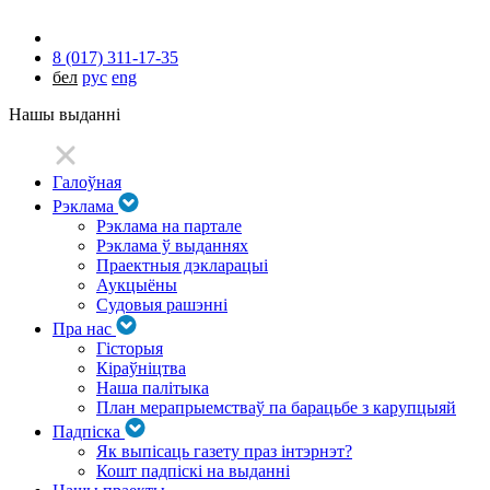
8 (017) 311-17-35
бел
рус
eng
Нашы выданні
Галоўная
Рэклама
Рэклама на партале
Рэклама ў выданнях
Праектныя дэкларацыі
Аукцыёны
Судовыя рашэнні
Пра нас
Гісторыя
Кіраўніцтва
Наша палітыка
План мерапрыемстваў па барацьбе з карупцыяй
Падпіска
Як выпісаць газету праз інтэрнэт?
Кошт падпіскі на выданні