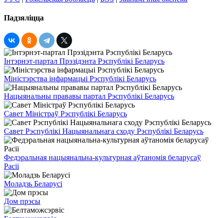
Падзяліцца
Інтэрнэт-партал Прэзідэнта Рэспублікі Беларусь
Міністэрства інфармацыі Рэспублікі Беларусь
Нацыянальны прававы партал Рэспублікі Беларусь
Савет Міністраў Рэспублікі Беларусь
Савет Рэспублікі Нацыянальнага сходу Рэспублікі Беларусь
Федэральная нацыянальна-культурная аўтаномія беларусаў
Расіі
Моладзь Беларусі
Дом прэсы