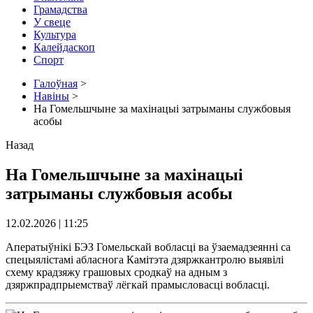
Грамадства
У свеце
Культура
Калейдаскоп
Спорт
Галоўная
>
Навіны
>
На Гомельшчыне за махінацыі затрыманы службовыя
асобы
Назад
На Гомельшчыне за махінацыі
затрыманы службовыя асобы
12.02.2026 | 11:25
Аператыўнікі БЭЗ Гомельскай вобласці ва ўзаемадзеянні са
спецыялістамі абласнога Камітэта дзяржкантролю выявілі
схему крадзяжу грашовых сродкаў на адным з
дзяржпрадпрыемстваў лёгкай прамысловасці вобласці.