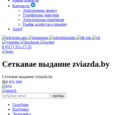
Нашы праекты
Кантакты
Электронны зварот
Тэлефонны даведнік
Электронная прыёмная
Графік асабістага прыёму
Архіў
8 (017) 311-17-35
Сеткавае выданне zviazda.by
Сеткавае выданне zviazda.by
бел
рус
eng
Галоўнае
Палітыка
Эканоміка