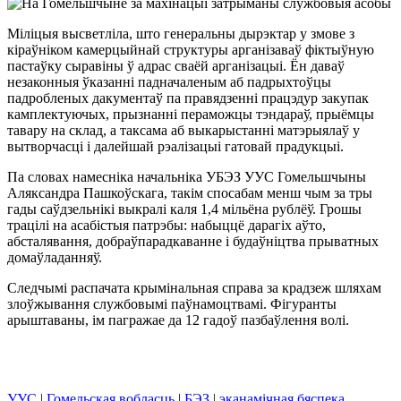
Міліцыя высветліла, што генеральны дырэктар у змове з
кіраўніком камерцыйнай структуры арганізаваў фіктыўную
пастаўку сыравіны ў адрас сваёй арганізацыі. Ён даваў
незаконныя ўказанні падначаленым аб падрыхтоўцы
падробленых дакументаў па правядзенні працэдур закупак
камплектуючых, прызнанні пераможцы тэндараў, прыёмцы
тавару на склад, а таксама аб выкарыстанні матэрыялаў у
вытворчасці і далейшай рэалізацыі гатовай прадукцыі.
Па словах намесніка начальніка УБЭЗ УУС Гомельшчыны
Аляксандра Пашкоўскага, такім спосабам менш чым за тры
гады саўдзельнікі выкралі каля 1,4 мільёна рублёў. Грошы
трацілі на асабістыя патрэбы: набыццё дарагіх аўто,
абсталявання, добраўпарадкаванне і будаўніцтва прыватных
домаўладанняў.
Следчымі распачата крымінальная справа за крадзеж шляхам
злоўжывання службовымі паўнамоцтвамі. Фігуранты
арыштаваны, ім пагражае да 12 гадоў пазбаўлення волі.
УУС
|
Гомельская вобласць
|
БЭЗ
|
эканамічная бяспека