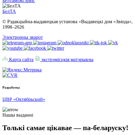
Белтаможсэрвіс
БелТА
© Рэдакцыйна-выдавецкая установа «Выдавецкі дом «Звязда»,
1998–
2026
Электронны зварот
Карта сайта
экстрэмісцкія матэрыялы
Разработка
ЦВР «Октябрьский»
Нашы выданні
Толькі самае цікавае — па-беларуску!