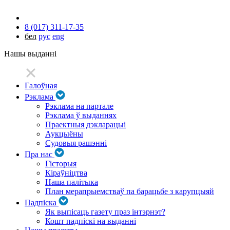
8 (017) 311-17-35
бел
рус
eng
Нашы выданні
Галоўная
Рэклама
Рэклама на партале
Рэклама ў выданнях
Праектныя дэкларацыі
Аукцыёны
Судовыя рашэнні
Пра нас
Гісторыя
Кіраўніцтва
Наша палітыка
План мерапрыемстваў па барацьбе з карупцыяй
Падпіска
Як выпісаць газету праз інтэрнэт?
Кошт падпіскі на выданні