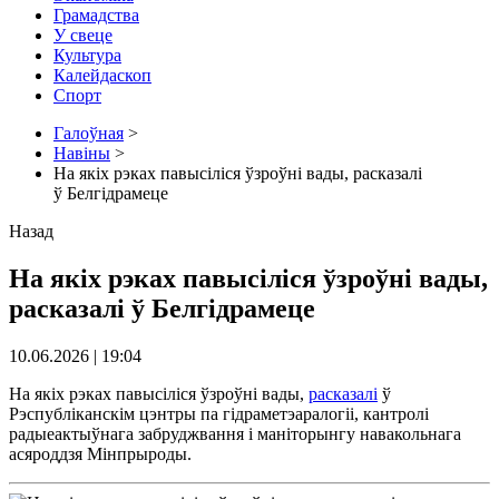
Грамадства
У свеце
Культура
Калейдаскоп
Спорт
Галоўная
>
Навіны
>
На якіх рэках павысіліся ўзроўні вады, расказалі
ў Белгідрамеце
Назад
На якіх рэках павысіліся ўзроўні вады,
расказалі ў Белгідрамеце
10.06.2026 | 19:04
На якіх рэках павысіліся ўзроўні вады,
расказалі
ў
Рэспубліканскім цэнтры па гідраметэаралогіі, кантролі
радыеактыўнага забруджвання і маніторынгу навакольнага
асяроддзя Мінпрыроды.