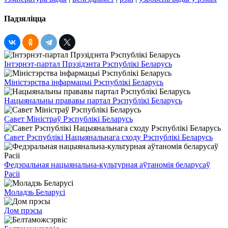
Падзяліцца
Інтэрнэт-партал Прэзідэнта Рэспублікі Беларусь
Міністэрства інфармацыі Рэспублікі Беларусь
Нацыянальны прававы партал Рэспублікі Беларусь
Савет Міністраў Рэспублікі Беларусь
Савет Рэспублікі Нацыянальнага сходу Рэспублікі Беларусь
Федэральная нацыянальна-культурная аўтаномія беларусаў
Расіі
Моладзь Беларусі
Дом прэсы