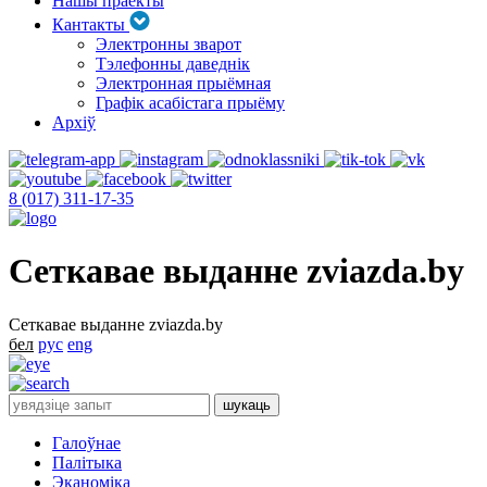
Нашы праекты
Кантакты
Электронны зварот
Тэлефонны даведнік
Электронная прыёмная
Графік асабістага прыёму
Архіў
8 (017) 311-17-35
Сеткавае выданне zviazda.by
Сеткавае выданне zviazda.by
бел
рус
eng
Галоўнае
Палітыка
Эканоміка