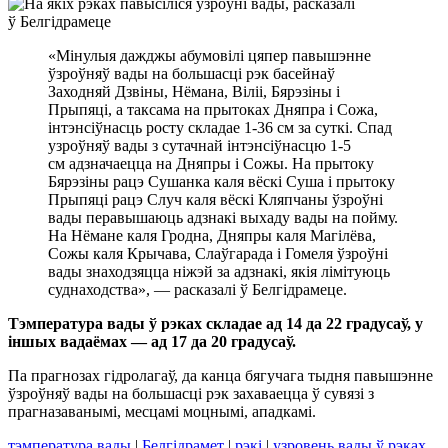
«Мінулыя дажджы абумовілі цяпер павышэнне
ўзроўняў вады на большасці рэк басейнаў
Заходняй Дзвіны, Нёмана, Віліі, Бярэзіны і
Прыпяці, а таксама на прытоках Дняпра і Сожа,
інтэнсіўнасць росту складае 1-36 см за суткі. Спад
узроўняў вады з сутачнай інтэнсіўнасцю 1-5
см адзначаецца на Дняпры і Сожы. На прытоку
Бярэзіны рацэ Сушанка каля вёскі Суша і прытоку
Прыпяці рацэ Случ каля вёскі Кляпчаны ўзроўні
вады перавышаюць адзнакі выхаду вады на пойму.
На Нёмане каля Гродна, Дняпры каля Магілёва,
Сожы каля Крычава, Слаўгарада і Гомеля ўзроўні
вады знаходзяцца ніжэй за адзнакі, якія лімітуюць
суднаходства», — расказалі ў Белгідрамеце.
Тэмпература вады ў рэках складае ад 14 да 22 градусаў, у
іншых вадаёмах — ад 17 да 20 градусаў.
Па прагнозах гідролагаў, да канца бягучага тыдня павышэнне
ўзроўняў вады на большасці рэк захаваецца ў сувязі з
прагназаванымі, месцамі моцнымі, ападкамі.
тэмпература вады
|
Белгідрамет
|
рэкі
|
узровень вады ў рэках