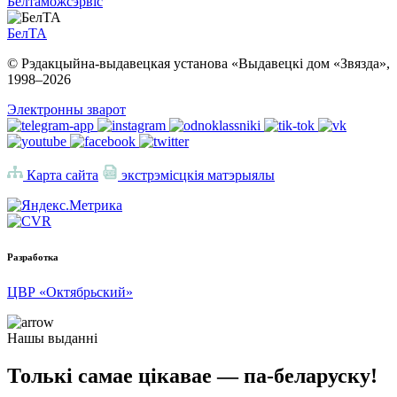
Белтаможсэрвіс
БелТА
© Рэдакцыйна-выдавецкая установа «Выдавецкі дом «Звязда»,
1998–
2026
Электронны зварот
Карта сайта
экстрэмісцкія матэрыялы
Разработка
ЦВР «Октябрьский»
Нашы выданні
Толькі самае цікавае — па-беларуску!