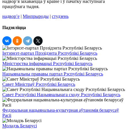
надвор’я захаваецца ў краіне і ў пачатку наступнага
працоўнага тыдня.
надвор’е
|
Мінпрыроды
|
студзень
Падзяліцца
Інтэрнэт-партал Прэзідэнта Рэспублікі Беларусь
Міністэрства інфармацыі Рэспублікі Беларусь
Нацыянальны прававы партал Рэспублікі Беларусь
Савет Міністраў Рэспублікі Беларусь
Савет Рэспублікі Нацыянальнага сходу Рэспублікі Беларусь
Федэральная нацыянальна-культурная аўтаномія беларусаў
Расіі
Моладзь Беларусі