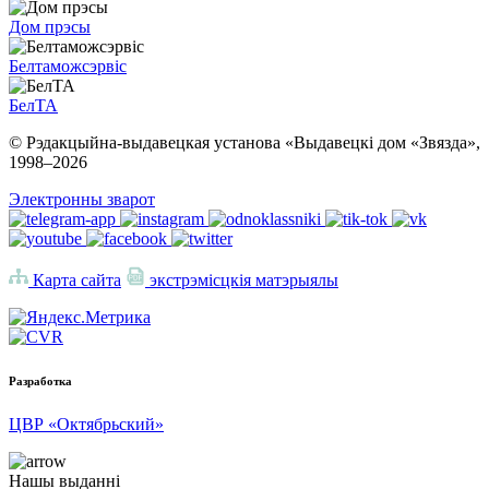
Дом прэсы
Белтаможсэрвіс
БелТА
© Рэдакцыйна-выдавецкая установа «Выдавецкі дом «Звязда»,
1998–
2026
Электронны зварот
Карта сайта
экстрэмісцкія матэрыялы
Разработка
ЦВР «Октябрьский»
Нашы выданні