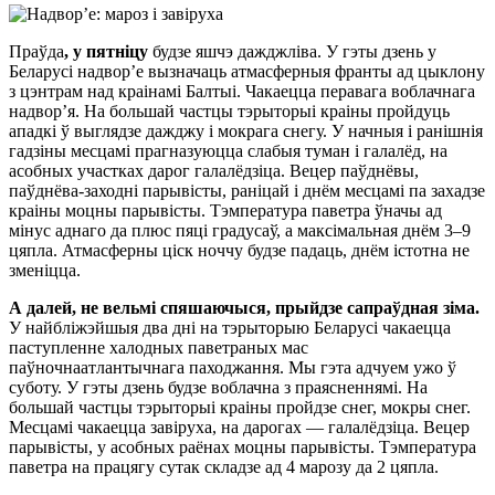
Праўда
, у пятніцу
будзе яшчэ дажджліва. У гэты дзень у
Беларусі надвор’е вызначаць атмасферныя франты ад цыклону
з цэнтрам над краінамі Балтыі. Чакаецца перавага воблачнага
надвор’я. На большай частцы тэрыторыі краіны пройдуць
ападкі ў выглядзе дажджу і мокрага снегу. У начныя і ранішнія
гадзіны месцамі прагназуюцца слабыя туман і галалёд, на
асобных участках дарог галалёдзіца. Вецер паўднёвы,
паўднёва-заходні парывісты, раніцай і днём месцамі па захадзе
краіны моцны парывісты. Тэмпература паветра ўначы ад
мінус аднаго да плюс пяці градусаў, а максімальная днём 3–9
цяпла. Атмасферны ціск ноччу будзе падаць, днём істотна не
зменіцца.
А далей, не вельмі спяшаючыся, прыйдзе сапраўдная зіма.
У найбліжэйшыя два дні на тэрыторыю Беларусі чакаецца
паступленне халодных паветраных мас
паўночнаатлантычнага паходжання. Мы гэта адчуем ужо ў
суботу. У гэты дзень будзе воблачна з праясненнямі. На
большай частцы тэрыторыі краіны пройдзе снег, мокры снег.
Месцамі чакаецца завіруха, на дарогах — галалёдзіца. Вецер
парывісты, у асобных раёнах моцны парывісты. Тэмпература
паветра на працягу сутак складзе ад 4 марозу да 2 цяпла.