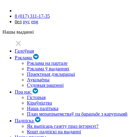
8 (017) 311-17-35
бел
рус
eng
Нашы выданні
Галоўная
Рэклама
Рэклама на партале
Рэклама ў выданнях
Праектныя дэкларацыі
Аукцыёны
Судовыя рашэнні
Пра нас
Гісторыя
Кіраўніцтва
Наша палітыка
План мерапрыемстваў па барацьбе з карупцыяй
Падпіска
Як выпісаць газету праз інтэрнэт?
Кошт падпіскі на выданні