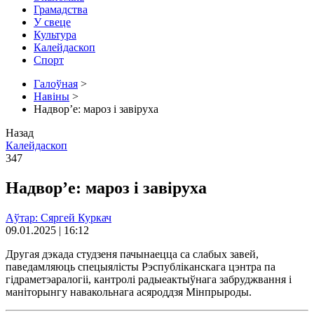
Грамадства
У свеце
Культура
Калейдаскоп
Спорт
Галоўная
>
Навіны
>
Надвор’е: мароз і завіруха
Назад
Калейдаскоп
347
Надвор’е: мароз і завіруха
Аўтар: Сяргей Куркач
09.01.2025 | 16:12
Другая дэкада студзеня пачынаецца са слабых завей,
паведамляюць спецыялісты Рэспубліканскага цэнтра па
гідраметэаралогіі, кантролі радыеактыўнага забруджвання і
маніторынгу навакольнага асяроддзя Мінпрыроды.