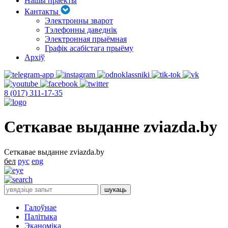
Нашы праекты
Кантакты
Электронны зварот
Тэлефонны даведнік
Электронная прыёмная
Графік асабістага прыёму
Архіў
8 (017) 311-17-35
Сеткавае выданне zviazda.by
Сеткавае выданне zviazda.by
бел
рус
eng
Галоўнае
Палітыка
Эканоміка