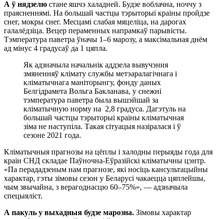
А ў нядзелю
стане яшчэ халадней. Будзе воблачна, ноччу з
праясненнямі. На большай частцы тэрыторыі краіны пройдзе
снег, мокры снег. Месцамі слабая мяцеліца, на дарогах
галалёдзіца. Вецер пераменных напрамкаў парывісты.
Тэмпература паветра ўначы 1–6 марозу, а максімальная днём
ад мінус 4 градусаў да 1 цяпла.
Як адзначыла начальнік аддзела вывучэння
змяненняў клімату службы метэаралагічнага і
кліматычнага маніторынгу, фонду даных
Белгідрамета Вольга Бакланава, у снежні
тэмпература паветра была вышэйшай за
кліматычную норму на 2,8 градуса. Дагэтуль на
большай частцы тэрыторыі краіны кліматычная
зіма не наступіла. Такая сітуацыя назіралася і ў
сезоне 2021 года.
Кліматычныя прагнозы на цёплы і халодны перыяды года для
краін СНД складае Паўночна-Еўразійскі кліматычны цэнтр.
«Па перададзеным нам прагнозе, які носіць кансультацыйны
характар, гэты зімовы сезон у Беларусі чакаецца цяплейшы,
чым звычайна, з верагоднасцю 60–75%», — адзначыла
спецыяліст.
А пакуль у выхадныя будзе марозна.
Зімовы характар