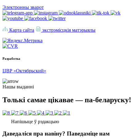
Электронны зварот
Карта сайта
экстрэмісцкія матэрыялы
Разработка
ЦВР «Октябрьский»
Нашы выданні
Толькі самае цікавае — па-беларуску!
Напішыце ў рэдакцыю
Даведаліся пра навіну? Паведаміце нам