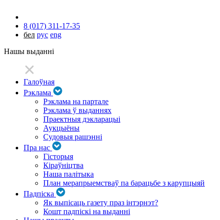
8 (017) 311-17-35
бел
рус
eng
Нашы выданні
Галоўная
Рэклама
Рэклама на партале
Рэклама ў выданнях
Праектныя дэкларацыі
Аукцыёны
Судовыя рашэнні
Пра нас
Гісторыя
Кіраўніцтва
Наша палітыка
План мерапрыемстваў па барацьбе з карупцыяй
Падпіска
Як выпісаць газету праз інтэрнэт?
Кошт падпіскі на выданні