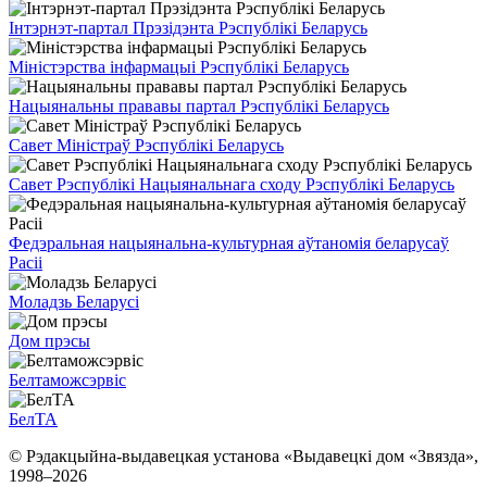
Інтэрнэт-партал Прэзідэнта Рэспублікі Беларусь
Міністэрства інфармацыі Рэспублікі Беларусь
Нацыянальны прававы партал Рэспублікі Беларусь
Савет Міністраў Рэспублікі Беларусь
Савет Рэспублікі Нацыянальнага сходу Рэспублікі Беларусь
Федэральная нацыянальна-культурная аўтаномія беларусаў
Расіі
Моладзь Беларусі
Дом прэсы
Белтаможсэрвіс
БелТА
© Рэдакцыйна-выдавецкая установа «Выдавецкі дом «Звязда»,
1998–
2026