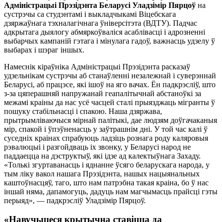
Адміністрацыі Прэзідэнта Беларусі Уладзімір Пярцоў
на
сустрэчы са студэнтамі і выкладчыкамі Віцебскага
дзяржаўнага тэхналагічнага ўніверсітэта (ВДТУ). Падчас
адкрытага дыялогу абмяркоўваліся асаблівасці і адрозненні
выбарчых кампаній гэтага і мінулага гадоў, важнасць удзелу ў
выбарах і шэраг іншых.
Намеснік кіраўніка Адміністрацыі Прэзідэнта расказаў
удзельнікам сустрэчы аб станаўленні незалежнай і суверэннай
Беларусі, аб працэсе, які ішоў на яго вачах. Ён падкрэсліў, што
з-за цяперашняй напружанай геапалітычнай абстаноўкі за
межамі краіны да нас усё часцей сталі прыязджаць мігранты ў
пошуку стабільнасці і спакою. Наша дзяржава,
прытрымліваючыся мірнай палітыкі, дае людзям доўгачаканыя
мір, спакой і ўпэўненасць у заўтрашнім дні. У той час калі ў
суседніх краінах спрабуюць ладзіць рознага роду каляровыя
рэвалюцыі і разгойдваць іх звонку, у Беларусі народ не
паддаецца на дэструктыў, які ідзе ад калектыўнага Захаду.
«Толькі згуртаванасць і яднанне ўсяго беларускага народа, у
тым ліку вакол нашага Прэзідэнта, нашых нацыянальных
каштоўнасцяў, таго, што нам патрэбна такая краіна, бо ў нас
іншай няма, дапамогуць, дадуць нам магчымасць прайсці гэты
перыяд», — падкрэсліў Уладзімір Пярцоў.
«Навучыцеся крытычна ставіцца да