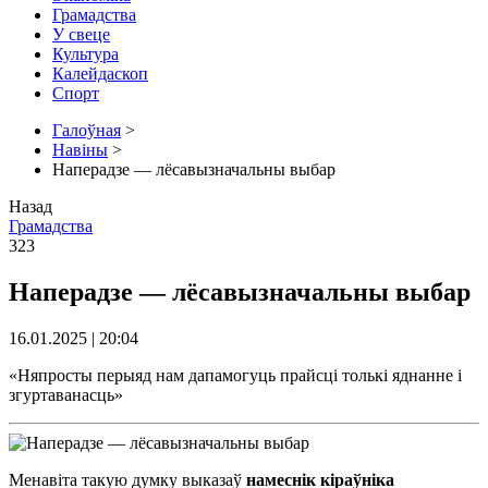
Грамадства
У свеце
Культура
Калейдаскоп
Спорт
Галоўная
>
Навіны
>
Наперадзе — лёсавызначальны выбар
Назад
Грамадства
323
Наперадзе — лёсавызначальны выбар
16.01.2025 | 20:04
«Няпросты перыяд нам дапамогуць прайсці толькі яднанне і
згуртаванасць»
Менавіта такую думку выказаў
намеснік кіраўніка