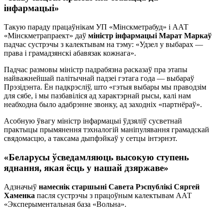
інфармацыі»
Такую параду працаўнікам УП «Мінскметрабуд» і ААТ
«Мінскметрапраект» даў
міністр інфармацыі Марат Маркаў
падчас сустрэчы з калектывам на тэму: «Удзел у выбарах —
права і грамадзянскі абавязак кожнага».
Падчас размовы міністр падрабязна расказаў пра этапы
найважнейшай палітычнай падзеі гэтага года — выбараў
Прэзідэнта. Ён падкрэсліў, што «гэтыя выбары мы праводзім
для сябе, і мы пазбавіліся ад характэрнай рысы, калі нам
неабходна было адабрэнне звонку, ад заходніх «партнёраў».
Асобную ўвагу міністр інфармацыі ўдзяліў сусветнай
практыцы прымянення тэхналогій маніпулявання грамадскай
свядомасцю, а таксама дыпфэйкаў у сетцы інтэрнэт.
«Беларусы ўсведамляюць высокую ступень
яднання, якая ёсць у нашай дзяржаве»
Адзначыў
намеснік старшыні Савета Рэспублікі Сяргей
Хаменка
пасля сустрэчы з працоўным калектывам ААТ
«Эксперыментальная база «Вольна».