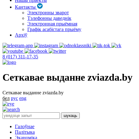
Нашы праекты
Кантакты
Электронны зварот
Тэлефонны даведнік
Электронная прыёмная
Графік асабістага прыёму
Архіў
8 (017) 311-17-35
Сеткавае выданне zviazda.by
Сеткавае выданне zviazda.by
бел
рус
eng
Галоўнае
Палітыка
Эканоміка