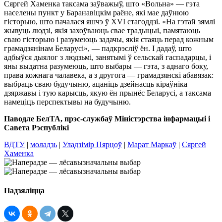
Сяргей Хаменка таксама заўважыў, што «Вольна» — гэта
населены пункт у Баранавіцкім раёне, які мае даўнюю
гісторыю, што пачалася яшчэ ў XVІ стагоддзі. «На гэтай зямлі
жывуць людзі, якія захоўваюць свае традыцыі, памятаюць
сваю гісторыю і разумеюць задачы, якія стаяць перад кожным
грамадзянінам Беларусі», — падкрэсліў ён. І дадаў, што
адбыўся дыялог з людзьмі, занятымі ў сельскай гаспадарцы, і
яны выдатна разумеюць, што выбары — гэта, з аднаго боку,
права кожнага чалавека, а з другога — грамадзянскі абавязак:
выбраць сваю будучыню, ацаніць дзейнасць кіраўніка
дзяржавы і тую карысць, якую ён прынёс Беларусі, а таксама
намеціць перспектывы на будучыню.
Паводле БелТА, прэс-службаў Міністэрства інфармацыі і
Савета Рэспублікі
ВДТУ
|
моладзь
|
Уладзімір Пярцоў
|
Марат Маркаў
|
Сяргей
Хаменка
Падзяліцца