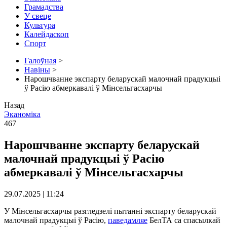
Грамадства
У свеце
Культура
Калейдаскоп
Спорт
Галоўная
>
Навіны
>
Нарошчванне экспарту беларускай малочнай прадукцыі
ў Расію абмеркавалі ў Мінсельгасхарчы
Назад
Эканоміка
467
Нарошчванне экспарту беларускай
малочнай прадукцыі ў Расію
абмеркавалі ў Мінсельгасхарчы
29.07.2025 | 11:24
У Мінсельгасхарчы разгледзелі пытанні экспарту беларускай
малочнай прадукцыі ў Расію,
паведамляе
БелТА са спасылкай