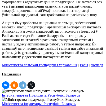
фарміравання адпускных цэн на прадукцыю. Не засталіся без
увагі пытанні пашырэння наменклатуры пастаўляемых
тавараў, нарошчвання аб’ёмаў паставак і вытворчасці
ўнікальнай прадукцыі, запатрабаванай на расійскім рынку.
Акцэнт быў зроблены на цэнавай палітыцы, забеспячэнні
высокай якасці прадукцыі і арганізацыі экспартных паставак.
Аляксандр Рагожнік падкрэсліў, што пасольства Беларусі ў
Расіі аказвае садзейнічанне беларускім вытворцам у
заключэнні кантрактаў з расійскімі гандлёвымі сеткамі і
паставіў задачу актывізаваць работу ў гэтым напрамку. Ён
адзначыў, што паспяховае развіццё галіны патрабуе зладжанай
работы ўсіх удзельнікаў працэсу і максімальнай канцэнтрацыі
намаганняў у дасягненні пастаўленых мэт.
Міністэрства сельскай гаспадаркі і харчавання
|
Расія
|
экспарт
Падзяліцца
Інтэрнэт-партал Прэзідэнта Рэспублікі Беларусь
Міністэрства інфармацыі Рэспублікі Беларусь