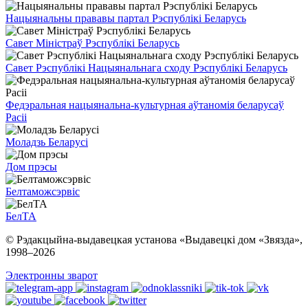
Нацыянальны прававы партал Рэспублікі Беларусь
Савет Міністраў Рэспублікі Беларусь
Савет Рэспублікі Нацыянальнага сходу Рэспублікі Беларусь
Федэральная нацыянальна-культурная аўтаномія беларусаў
Расіі
Моладзь Беларусі
Дом прэсы
Белтаможсэрвіс
БелТА
© Рэдакцыйна-выдавецкая установа «Выдавецкі дом «Звязда»,
1998–
2026
Электронны зварот