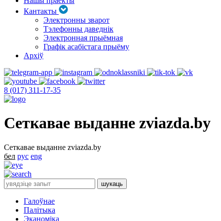
Нашы праекты
Кантакты
Электронны зварот
Тэлефонны даведнік
Электронная прыёмная
Графік асабістага прыёму
Архіў
8 (017) 311-17-35
Сеткавае выданне zviazda.by
Сеткавае выданне zviazda.by
бел
рус
eng
Галоўнае
Палітыка
Эканоміка