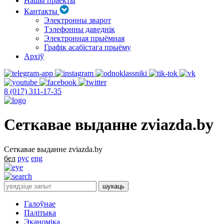
Нашы праекты
Кантакты
Электронны зварот
Тэлефонны даведнік
Электронная прыёмная
Графік асабістага прыёму
Архіў
8 (017) 311-17-35
Сеткавае выданне zviazda.by
Сеткавае выданне zviazda.by
бел
рус
eng
Галоўнае
Палітыка
Эканоміка