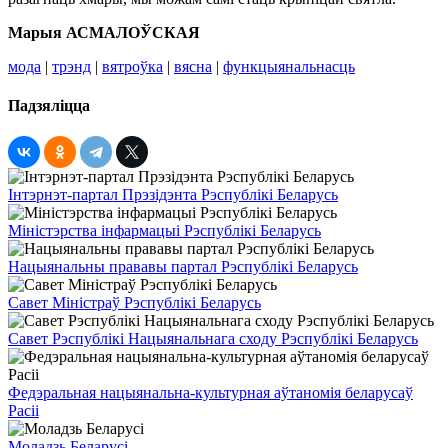
Марыя АСМАЛОЎСКАЯ
мода
|
трэнд
|
вятроўка
|
вясна
|
функцыянальнасць
Падзяліцца
Інтэрнэт-партал Прэзідэнта Рэспублікі Беларусь
Міністэрства інфармацыі Рэспублікі Беларусь
Нацыянальны прававы партал Рэспублікі Беларусь
Савет Міністраў Рэспублікі Беларусь
Савет Рэспублікі Нацыянальнага сходу Рэспублікі Беларусь
Федэральная нацыянальна-культурная аўтаномія беларусаў
Расіі
Моладзь Беларусі