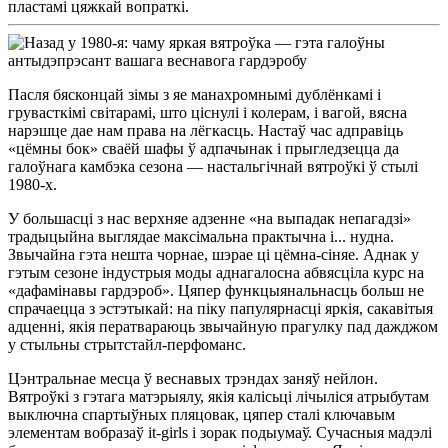
пластамі цяжкай вопраткі.
Пасля бясконцай зімы з яе манахромнымі дублёнкамі і
грувасткімі світарамі, што ціснулі і колерам, і вагой, вясна
нарэшце дае нам права на лёгкасць. Настаў час адправіць
«цёмны бок» сваёй шафы ў адпачынак і прыгледзецца да
галоўнага камбэка сезона — настальгічнай вятроўкі ў стылі
1980-х.
У большасці з нас верхняе адзенне «на выпадак непагадзі»
традыцыйна выглядае максімальна практычна і... нудна.
Звычайна гэта нешта чорнае, шэрае ці цёмна-сіняе. Аднак у
гэтым сезоне індустрыя моды аднагалосна абвясціла курс на
«дафамінавы гардэроб». Цяпер функцыянальнасць больш не
спрачаецца з эстэтыкай: на піку папулярнасці яркія, сакавітыя
адценні, якія ператвараюць звычайную прагулку пад дажджом
у стыльны стрытстайл-перфоманс.
Цэнтральнае месца ў веснавых трэндах заняў нейлон.
Вятроўкі з гэтага матэрыялу, якія калісьці лічыліся атрыбутам
выключна спартыўных пляцовак, цяпер сталі ключавым
элементам вобразаў it-girls і зорак подыумаў. Сучасныя мадэлі