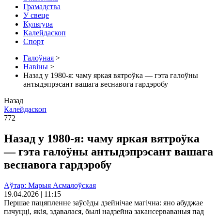
Грамадства
У свеце
Культура
Калейдаскоп
Спорт
Галоўная
>
Навіны
>
Назад у 1980-я: чаму яркая вятроўка — гэта галоўны
антыдэпрэсант вашага веснавога гардэробу
Назад
Калейдаскоп
772
Назад у 1980-я: чаму яркая вятроўка
— гэта галоўны антыдэпрэсант вашага
веснавога гардэробу
Аўтар: Марыя Асмалоўская
19.04.2026 | 11:15
Першае пацяпленне заўсёды дзейнічае магічна: яно абуджае
пачуцці, якія, здавалася, былі надзейна закансерваваныя пад