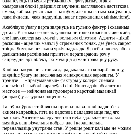
балансуюць на мяжы рэтра-шыку і футурызму. Яркія
каляровыя блокі і дзёрзкія спалучэнні выглядаюць дастаткова
смела, каб вылучыць вас з натоўпу, але пры гэтым захоўваюць
лаканічнасць, якая падкупіць нават перакананых мінімалістаў.
Асаблівую ўвагу варта звярнуць на гульню фактур і схаваныя
дэталі. У гэтым сезоне актуальны не толькі класічны аверсайз,
але і двухколерныя курткі з вольным сілуэтам. Адэпты «ціхай
раскошы» ацэняць мадэлі ў стрыманых тонах, дзе ўвесь сакрэт
тоіцца ўнутры: нечакана яркія падкладкі ў рэгбі-палоску або з
далікатным раслінным прынтам ператвараюць рэч у
сапраўдны арт-аб’ект, які хочацца дэманстраваць у руху.
Калі вы пакуль не гатовыя да радыкальнага колар-блокінгу,
звярніце ўвагу на насычаныя манахромныя варыянты. У
трэндзе — «прагумаваныя» фактуры ў колеры спелага
апельсіна і глыбокі каралеўскі сіні. Яшчэ адзін абсалютны
маст-хэв — нейлонавыя пуловеры з кароткай маланкай
(анаракі) у лазурных адценнях.
Галоўны ўрок гэтай вясны просты: нават калі надвор’е за
акном капрызіць, гэта не падстава падладжвацца пад яго
настрой. Адзенне колеру чыстага неба здольнае не толькі
змяніць ваш візуальны вобраз, але і кардынальна
пераналадзіць унутраны стан. У рэшце рэшт калі мы не можам
разагнаць хмары, мы можам самі стаць крыніцай святла.