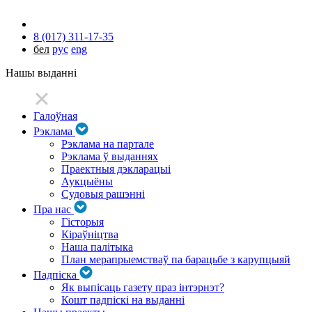
8 (017) 311-17-35
бел
рус
eng
Нашы выданні
Галоўная
Рэклама
Рэклама на партале
Рэклама ў выданнях
Праектныя дэкларацыі
Аукцыёны
Судовыя рашэнні
Пра нас
Гісторыя
Кіраўніцтва
Наша палітыка
План мерапрыемстваў па барацьбе з карупцыяй
Падпіска
Як выпісаць газету праз інтэрнэт?
Кошт падпіскі на выданні