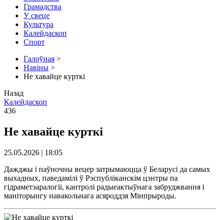
Грамадства
У свеце
Культура
Калейдаскоп
Спорт
Галоўная
>
Навіны
>
Не хавайце курткі
Назад
Калейдаскоп
436
Не хавайце курткі
25.05.2026 | 18:05
Дажджы і паўночны вецер затрымаюцца ў Беларусі да самых
выхадных, паведамілі ў Рэспубліканскім цэнтры па
гідраметэаралогіі, кантролі радыеактыўнага забруджвання і
маніторынгу навакольнага асяроддзя Мінпрыроды.