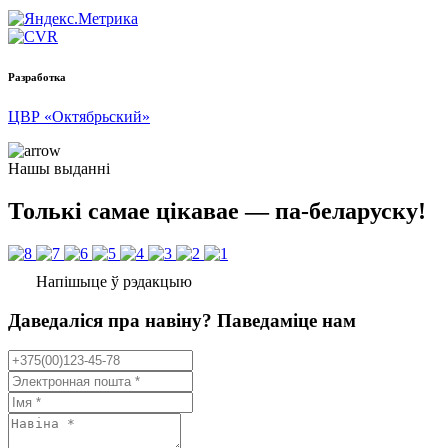
Разработка
ЦВР «Октябрьский»
Нашы выданні
Толькі самае цікавае — па-беларуску!
Напішыце ў рэдакцыю
Даведаліся пра навіну? Паведаміце нам