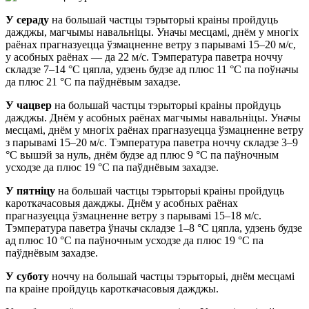
У сераду
на большай частцы тэрыторыі краіны пройдуць
дажджы, магчымы навальніцы. Уначы месцамі, днём у многіх
раёнах прагназуецца ўзмацненне ветру з парывамі 15–20 м/с,
у асобных раёнах — да 22 м/с. Тэмпература паветра ноччу
складзе 7–14 °С цяпла, удзень будзе ад плюс 11 °С па поўначы
да плюс 21 °С па паўднёвым захадзе.
У чацвер
на большай частцы тэрыторыі краіны пройдуць
дажджы. Днём у асобных раёнах магчымы навальніцы. Уначы
месцамі, днём у многіх раёнах прагназуецца ўзмацненне ветру
з парывамі 15–20 м/с. Тэмпература паветра ноччу складзе 3–9
°С вышэй за нуль, днём будзе ад плюс 9 °С па паўночным
усходзе да плюс 19 °С па паўднёвым захадзе.
У пятніцу
на большай частцы тэрыторыі краіны пройдуць
кароткачасовыя дажджы. Днём у асобных раёнах
прагназуецца ўзмацненне ветру з парывамі 15–18 м/с.
Тэмпература паветра ўначы складзе 1–8 °С цяпла, удзень будзе
ад плюс 10 °С па паўночным усходзе да плюс 19 °С па
паўднёвым захадзе.
У суботу
ноччу на большай частцы тэрыторыі, днём месцамі
па краіне пройдуць кароткачасовыя дажджы.