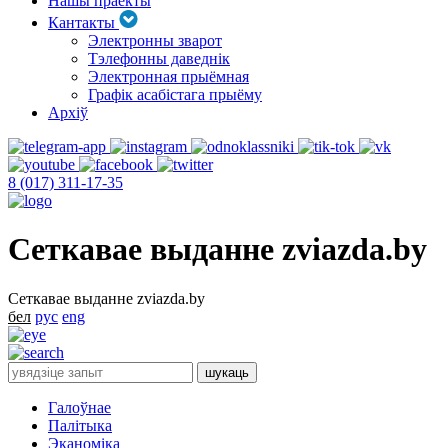
Нашы праекты
Кантакты
Электронны зварот
Тэлефонны даведнік
Электронная прыёмная
Графік асабістага прыёму
Архіў
8 (017) 311-17-35
Сеткавае выданне zviazda.by
Сеткавае выданне zviazda.by
бел
рус
eng
Галоўнае
Палітыка
Эканоміка