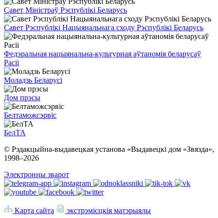
Савет Міністраў Рэспублікі Беларусь
Савет Рэспублікі Нацыянальнага сходу Рэспублікі Беларусь
Федэральная нацыянальна-культурная аўтаномія беларусаў
Расіі
Моладзь Беларусі
Дом прэсы
Белтаможсэрвіс
БелТА
© Рэдакцыйна-выдавецкая установа «Выдавецкі дом «Звязда»,
1998–
2026
Электронны зварот
Карта сайта
экстрэмісцкія матэрыялы