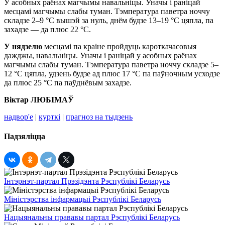
У асобных раёнах магчымы навальніцы. Уначы і раніцай
месцамі магчымы слабы туман. Тэмпература паветра ноччу
складзе 2–9 °С вышэй за нуль, днём будзе 13–19 °С цяпла, па
захадзе — да плюс 22 °С.
У нядзелю
месцамі па краіне пройдуць кароткачасовыя
дажджы, навальніцы. Уначы і раніцай у асобных раёнах
магчымы слабы туман. Тэмпература паветра ноччу складзе 5–
12 °С цяпла, удзень будзе ад плюс 17 °С па паўночным усходзе
да плюс 25 °С па паўднёвым захадзе.
Віктар ЛЮБІМАЎ
надвор'е
|
курткі
|
прагноз на тыдзень
Падзяліцца
Інтэрнэт-партал Прэзідэнта Рэспублікі Беларусь
Міністэрства інфармацыі Рэспублікі Беларусь
Нацыянальны прававы партал Рэспублікі Беларусь