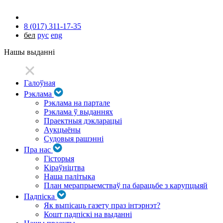
8 (017) 311-17-35
бел
рус
eng
Нашы выданні
Галоўная
Рэклама
Рэклама на партале
Рэклама ў выданнях
Праектныя дэкларацыі
Аукцыёны
Судовыя рашэнні
Пра нас
Гісторыя
Кіраўніцтва
Наша палітыка
План мерапрыемстваў па барацьбе з карупцыяй
Падпіска
Як выпісаць газету праз інтэрнэт?
Кошт падпіскі на выданні