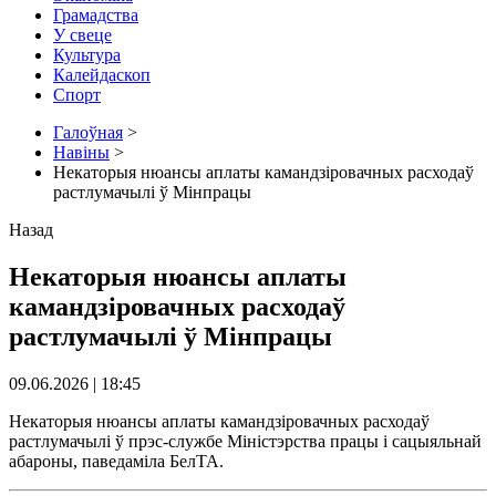
Грамадства
У свеце
Культура
Калейдаскоп
Спорт
Галоўная
>
Навіны
>
Некаторыя нюансы аплаты камандзіровачных расходаў
растлумачылі ў Мінпрацы
Назад
Некаторыя нюансы аплаты
камандзіровачных расходаў
растлумачылі ў Мінпрацы
09.06.2026 | 18:45
Некаторыя нюансы аплаты камандзіровачных расходаў
растлумачылі ў прэс-службе Міністэрства працы і сацыяльнай
абароны, паведаміла БелТА.