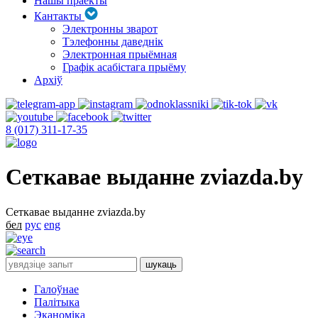
Нашы праекты
Кантакты
Электронны зварот
Тэлефонны даведнік
Электронная прыёмная
Графік асабістага прыёму
Архіў
8 (017) 311-17-35
Сеткавае выданне zviazda.by
Сеткавае выданне zviazda.by
бел
рус
eng
Галоўнае
Палітыка
Эканоміка