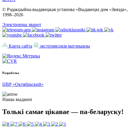
© Рэдакцыйна-выдавецкая установа «Выдавецкі дом «Звязда»,
1998–
2026
Электронны зварот
Карта сайта
экстрэмісцкія матэрыялы
Разработка
ЦВР «Октябрьский»
Нашы выданні
Толькі самае цікавае — па-беларуску!