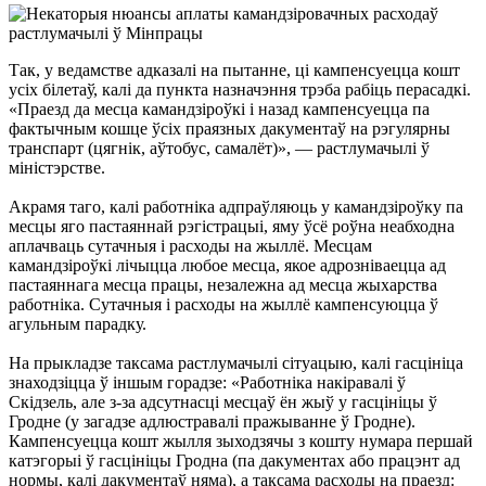
Так, у ведамстве адказалі на пытанне, ці кампенсуецца кошт
усіх білетаў, калі да пункта назначэння трэба рабіць перасадкі.
«Праезд да месца камандзіроўкі і назад кампенсуецца па
фактычным кошце ўсіх праязных дакументаў на рэгулярны
транспарт (цягнік, аўтобус, самалёт)», — растлумачылі ў
міністэрстве.
Акрамя таго, калі работніка адпраўляюць у камандзіроўку па
месцы яго пастаяннай рэгістрацыі, яму ўсё роўна неабходна
аплачваць сутачныя і расходы на жыллё. Месцам
камандзіроўкі лічыцца любое месца, якое адрозніваецца ад
пастаяннага месца працы, незалежна ад месца жыхарства
работніка. Сутачныя і расходы на жыллё кампенсуюцца ў
агульным парадку.
На прыкладзе таксама растлумачылі сітуацыю, калі гасцініца
знаходзіцца ў іншым горадзе: «Работніка накіравалі ў
Скідзель, але з-за адсутнасці месцаў ён жыў у гасцініцы ў
Гродне (у загадзе адлюстравалі пражыванне ў Гродне).
Кампенсуецца кошт жылля зыходзячы з кошту нумара першай
катэгорыі ў гасцініцы Гродна (па дакументах або працэнт ад
нормы, калі дакументаў няма), а таксама расходы на праезд: