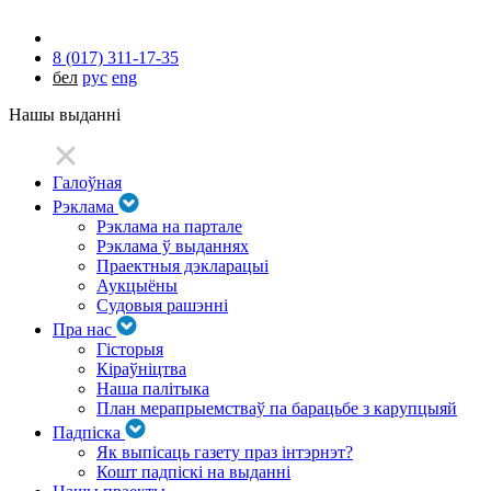
8 (017) 311-17-35
бел
рус
eng
Нашы выданні
Галоўная
Рэклама
Рэклама на партале
Рэклама ў выданнях
Праектныя дэкларацыі
Аукцыёны
Судовыя рашэнні
Пра нас
Гісторыя
Кіраўніцтва
Наша палітыка
План мерапрыемстваў па барацьбе з карупцыяй
Падпіска
Як выпісаць газету праз інтэрнэт?
Кошт падпіскі на выданні