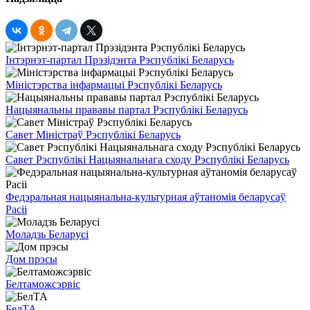
Інтэрнэт-партал Прэзідэнта Рэспублікі Беларусь
Міністэрства інфармацыі Рэспублікі Беларусь
Нацыянальны прававы партал Рэспублікі Беларусь
Савет Міністраў Рэспублікі Беларусь
Савет Рэспублікі Нацыянальнага сходу Рэспублікі Беларусь
Федэральная нацыянальна-культурная аўтаномія беларусаў
Расіі
Моладзь Беларусі
Дом прэсы
Белтаможсэрвіс
БелТА