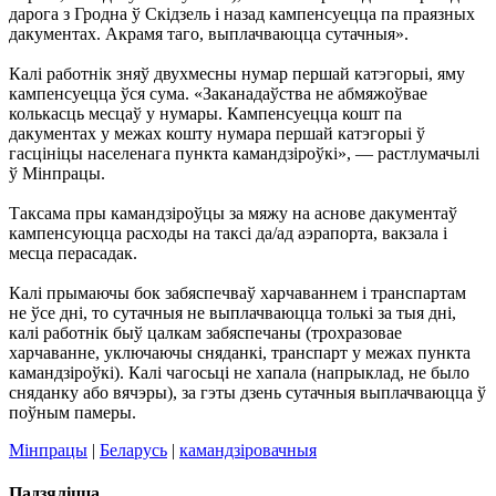
дарога з Гродна ў Скідзель і назад кампенсуецца па праязных
дакументах. Акрамя таго, выплачваюцца сутачныя».
Калі работнік зняў двухмесны нумар першай катэгорыі, яму
кампенсуецца ўся сума. «Заканадаўства не абмяжоўвае
колькасць месцаў у нумары. Кампенсуецца кошт па
дакументах у межах кошту нумара першай катэгорыі ў
гасцініцы населенага пункта камандзіроўкі», — растлумачылі
ў Мінпрацы.
Таксама пры камандзіроўцы за мяжу на аснове дакументаў
кампенсуюцца расходы на таксі да/ад аэрапорта, вакзала і
месца перасадак.
Калі прымаючы бок забяспечваў харчаваннем і транспартам
не ўсе дні, то сутачныя не выплачваюцца толькі за тыя дні,
калі работнік быў цалкам забяспечаны (трохразовае
харчаванне, уключаючы сняданкі, транспарт у межах пункта
камандзіроўкі). Калі чагосьці не хапала (напрыклад, не было
сняданку або вячэры), за гэты дзень сутачныя выплачваюцца ў
поўным памеры.
Мінпрацы
|
Беларусь
|
камандзіровачныя
Падзяліцца