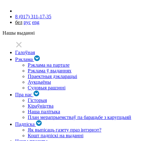
8 (017) 311-17-35
бел
рус
eng
Нашы выданні
Галоўная
Рэклама
Рэклама на партале
Рэклама ў выданнях
Праектныя дэкларацыі
Аукцыёны
Судовыя рашэнні
Пра нас
Гісторыя
Кіраўніцтва
Наша палітыка
План мерапрыемстваў па барацьбе з карупцыяй
Падпіска
Як выпісаць газету праз інтэрнэт?
Кошт падпіскі на выданні