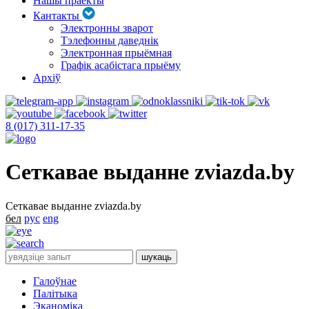
Нашы праекты
Кантакты
Электронны зварот
Тэлефонны даведнік
Электронная прыёмная
Графік асабістага прыёму
Архіў
8 (017) 311-17-35
Сеткавае выданне zviazda.by
Сеткавае выданне zviazda.by
бел
рус
eng
Галоўнае
Палітыка
Эканоміка