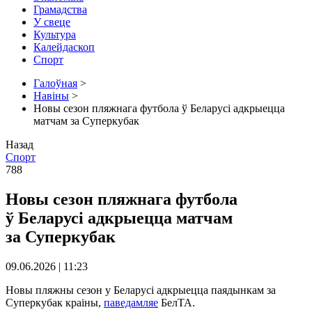
Грамадства
У свеце
Культура
Калейдаскоп
Спорт
Галоўная
>
Навіны
>
Новы сезон пляжнага футбола ў Беларусі адкрыецца
матчам за Суперкубак
Назад
Спорт
788
Новы сезон пляжнага футбола
ў Беларусі адкрыецца матчам
за Суперкубак
09.06.2026 | 11:23
Новы пляжны сезон у Беларусі адкрыецца паядынкам за
Суперкубак краіны,
паведамляе
БелТА.