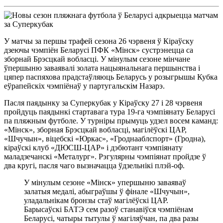
У матчы за першы трафей сезона 26 чэрвеня ў Кіраўску
дзеючы чэмпіён Беларусі ПФК «Мінск» сустрэнецца са
зборнай Брэсцкай вобласці. У мінулым сезоне мінчане
ўпершыню заваявалі золата нацыянальнага першынства і
цяпер паспяхова прадстаўляюць Беларусь у розыгрышы Кубка
еўрапейскіх чэмпіёнаў у партугальскім Назарэ.
Пасля паядынку за Суперкубак у Кіраўску 27 і 28 чэрвеня
пройдуць паядынкі стартавага тура 19-га чэмпіянату Беларусі
па пляжным футболе. У турніры прымуць удзел восем каманд:
«Мінск», зборная Брэсцкай вобласці, магілёўскі ЦАР,
«Шчучын», віцебскі «Юркас», «Гроднааблспорт» (Гродна),
кіраўскі клуб «ДЮСШ-ЦАР» і дэбютант чэмпіянату
маладзечанскі «Металург». Рэгулярны чэмпіянат пройдзе ў
два кругі, пасля чаго вызначацца ўдзельнікі плэй-оф.
У мінулым сезоне «Мінск» упершыню заваяваў
залатыя медалі, абыграўшы ў фінале «Шчучын»,
уладальнікам бронзы стаў магілёўскі ЦАР.
Барысаўскі БАТЭ сем разоў станавіўся чэмпіёнам
Беларусі, чатыры тытулы ў магіляўчан, па два разы