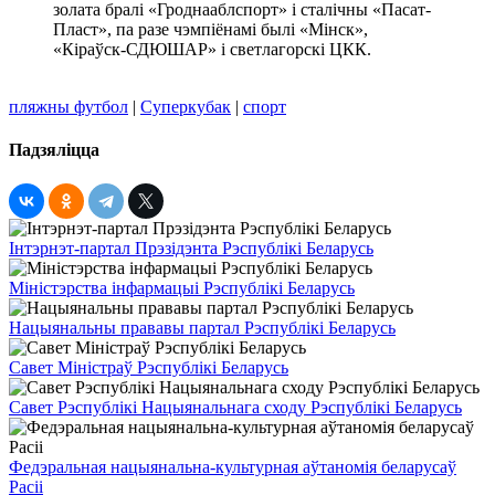
золата бралі «Гроднааблспорт» і сталічны «Пасат-
Пласт», па разе чэмпіёнамі былі «Мінск»,
«Кіраўск-СДЮШАР» і светлагорскі ЦКК.
пляжны футбол
|
Суперкубак
|
спорт
Падзяліцца
Інтэрнэт-партал Прэзідэнта Рэспублікі Беларусь
Міністэрства інфармацыі Рэспублікі Беларусь
Нацыянальны прававы партал Рэспублікі Беларусь
Савет Міністраў Рэспублікі Беларусь
Савет Рэспублікі Нацыянальнага сходу Рэспублікі Беларусь
Федэральная нацыянальна-культурная аўтаномія беларусаў
Расіі