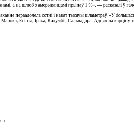
ьцянамі, а на шлюб з амерыканцамі прыпаў 1 %», — расказалі ў г
ыё каханне пераадолела сотні і нават тысячы кіламетраў. «У больш
, Марока, Егіпта, Ірака, Калумбіі, Сальвадора. Адцяніла карціну 