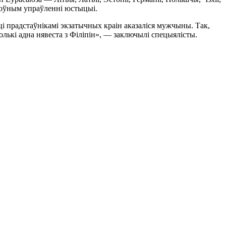
алоўным упраўленні юстыцыі.
асці прадстаўнікамі экзатычных краін аказаліся мужчыны. Так,
толькі адна нявеста з Філіпін», — заключылі спецыялісты.