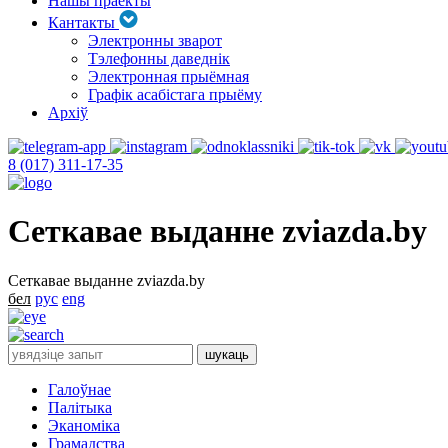
Нашы праекты
Кантакты
Электронны зварот
Тэлефонны даведнік
Электронная прыёмная
Графік асабістага прыёму
Архіў
8 (017) 311-17-35
Сеткавае выданне zviazda.by
Сеткавае выданне zviazda.by
бел
рус
eng
Галоўнае
Палітыка
Эканоміка
Грамадства