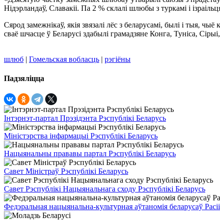
Нідэрландаў, Славакіі. Па 2 % склалі шлюбы з туркамі і ізраіл
Сярод замежнікаў, якія звязалі лёс з беларусамі, былі і тыя, ч
сваё шчасце ў Беларусі здабылі грамадзяне Конга, Туніса, Сірыі
шлюб
|
Гомельская вобласць
|
рэгіёны
Падзяліцца
Інтэрнэт-партал Прэзідэнта Рэспублікі Беларусь
Міністэрства інфармацыі Рэспублікі Беларусь
Нацыянальны прававы партал Рэспублікі Беларусь
Савет Міністраў Рэспублікі Беларусь
Савет Рэспублікі Нацыянальнага сходу Рэспублікі Беларусь
Федэральная нацыянальна-культурная аўтаномія беларусаў Расіі