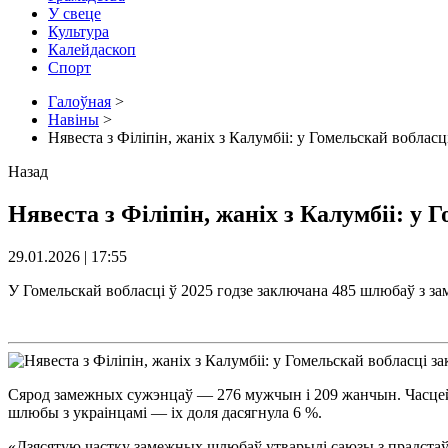
У свеце
Культура
Калейдаскоп
Спорт
Галоўная
>
Навіны
>
Нявеста з Філіпін, жаніх з Калумбіі: у Гомельскай воблас
Назад
Нявеста з Філіпін, жаніх з Калумбіі: у
29.01.2026 | 17:55
У Гомельскай вобласці ў 2025 годзе заключана 485 шлюбаў з з
Сярод замежных сужэнцаў — 276 мужчын і 209 жанчын. Часцей з
шлюбы з украінцамі — іх доля дасягнула 6 %.
«Дзясятую частку замежных шлюбаў утварылі саюзы з прадстаўнік