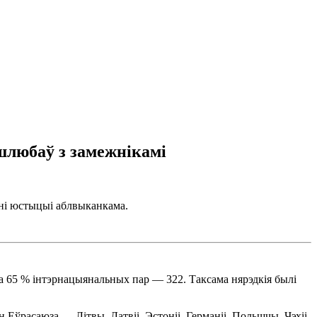
 шлюбаў з замежнікамі
нні юстыцыі аблвыканкама.
за 65 % інтэрнацыянальных пар — 322. Таксама нярэдкія былі
 Еўрасаюза — Літвы, Латвіі, Эстоніі, Германіі, Польшчы, Чэхіі,