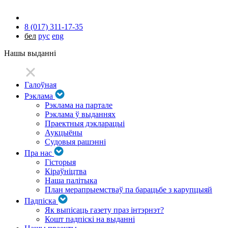
8 (017) 311-17-35
бел
рус
eng
Нашы выданні
Галоўная
Рэклама
Рэклама на партале
Рэклама ў выданнях
Праектныя дэкларацыі
Аукцыёны
Судовыя рашэнні
Пра нас
Гісторыя
Кіраўніцтва
Наша палітыка
План мерапрыемстваў па барацьбе з карупцыяй
Падпіска
Як выпісаць газету праз інтэрнэт?
Кошт падпіскі на выданні