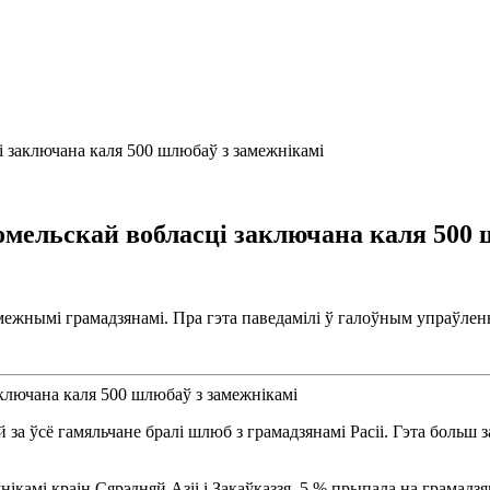
ці заключана каля 500 шлюбаў з замежнікамі
 Гомельскай вобласці заключана каля 500
амежнымі грамадзянамі. Пра гэта паведамілі ў галоўным упраўле
а ўсё гамяльчане бралі шлюб з грамадзянамі Расіі. Гэта больш 
амі краін Сярэдняй Азіі і Закаўказзя. 5 % прыпала на грамадзян