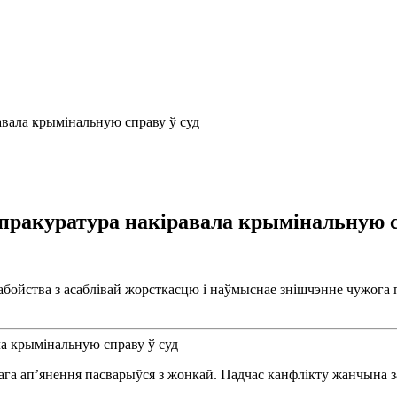
авала крымінальную справу ў суд
 пракуратура накіравала крымінальную с
абойства з асаблівай жорсткасцю і наўмыснае знішчэнне чужога 
ага ап’янення пасварыўся з жонкай. Падчас канфлікту жанчына заяв