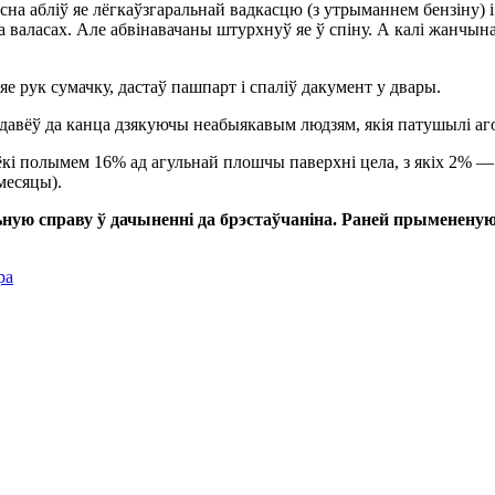
сна абліў яе лёгкаўзгаральнай вадкасцю (з утрыманнем бензіну) і
валасах. Але абвінавачаны штурхнуў яе ў спіну. А калі жанчына
 рук сумачку, дастаў пашпарт і спаліў дакумент у двары.
 давёў да канца дзякуючы неабыякавым людзям, якія патушылі аго
кі полымем 16% ад агульнай плошчы паверхні цела, з якіх 2% —
месяцы).
ную справу ў дачыненні да брэстаўчаніна. Раней прымененую
ра