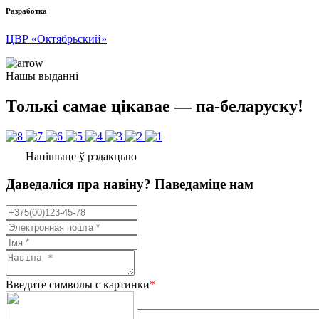
Разработка
ЦВР «Октябрьский»
Нашы выданні
Толькі самае цікавае — па-беларуску!
Напішыце ў рэдакцыю
Даведаліся пра навіну? Паведаміце нам
Введите символы с картинки
*