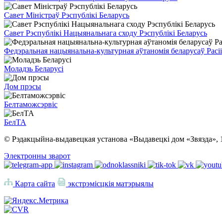
Савет Міністраў Рэспублікі Беларусь
Савет Рэспублікі Нацыянальнага сходу Рэспублікі Беларусь
Федэральная нацыянальна-культурная аўтаномія беларусаў Расіі
Моладзь Беларусі
Дом прэсы
Белтаможсэрвіс
БелТА
© Рэдакцыйна-выдавецкая установа «Выдавецкі дом «Звязда», 
Электронны зварот
Карта сайта
экстрэмісцкія матэрыялы