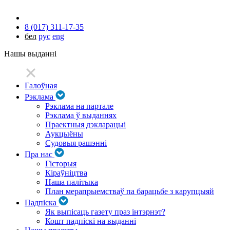
8 (017) 311-17-35
бел
рус
eng
Нашы выданні
Галоўная
Рэклама
Рэклама на партале
Рэклама ў выданнях
Праектныя дэкларацыі
Аукцыёны
Судовыя рашэнні
Пра нас
Гісторыя
Кіраўніцтва
Наша палітыка
План мерапрыемстваў па барацьбе з карупцыяй
Падпіска
Як выпісаць газету праз інтэрнэт?
Кошт падпіскі на выданні