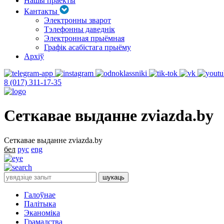
Нашы праекты
Кантакты
Электронны зварот
Тэлефонны даведнік
Электронная прыёмная
Графік асабістага прыёму
Архіў
8 (017) 311-17-35
Сеткавае выданне zviazda.by
Сеткавае выданне zviazda.by
бел
рус
eng
Галоўнае
Палітыка
Эканоміка
Грамадства