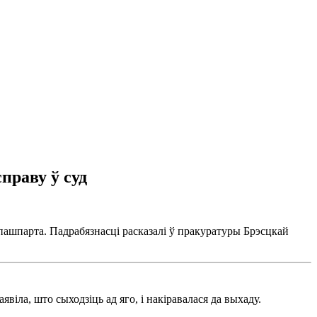
праву ў суд
пашпарта. Падрабязнасці расказалі ў пракуратуры Брэсцкай
іла, што сыходзіць ад яго, і накіравалася да выхаду.