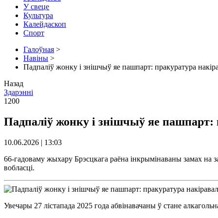
У свеце
Культура
Калейдаскоп
Спорт
Галоўная
>
Навіны
>
Падпаліў жонку і знішчыў яе пашпарт: пракуратура накір
Назад
Здарэннi
1200
Падпаліў жонку і знішчыў яе пашпарт:
10.06.2026 | 13:03
66-гадоваму жыхару Брэсцкага раёна інкрымінаваны замах на з
вобласці.
Увечары 27 лістапада 2025 года абвінавачаны ў стане алкагольн