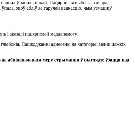
 падпаліў запальнічкай. Пацярпелая выбегла з двара,
 ўпала, зноў абліў яе гаручай вадкасцю, чым узмацніў
нь і аказалі пацярпелай меддапамогу.
 глыбокія. Пашкоджанні аднесены да катэгорыі менш цяжкіх
 да абвінавачанага меру стрымання ў выглядзе ўзяцця пад