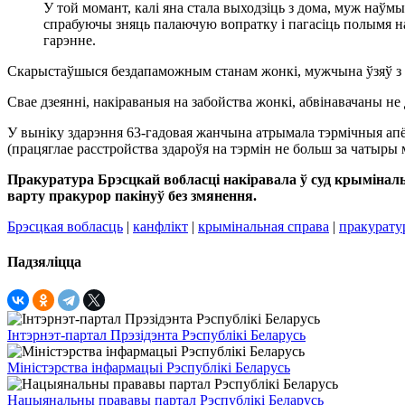
У той момант, калі яна стала выходзіць з дома, муж наўмы
спрабуючы зняць палаючую вопратку і пагасіць полымя на 
гарэнне.
Скарыстаўшыся бездапаможным станам жонкі, мужчына ўзяў з яе
Свае дзеянні, накіраваныя на забойства жонкі, абвінавачаны не
У выніку здарэння 63-гадовая жанчына атрымала тэрмічныя апё
(працяглае расстройства здароўя на тэрмін не больш за чатыры 
Пракуратура Брэсцкай вобласці накіравала ў суд крыміналь
варту пракурор пакінуў без змянення.
Брэсцкая вобласць
|
канфлікт
|
крымінальная справа
|
пракурату
Падзяліцца
Інтэрнэт-партал Прэзідэнта Рэспублікі Беларусь
Міністэрства інфармацыі Рэспублікі Беларусь
Нацыянальны прававы партал Рэспублікі Беларусь