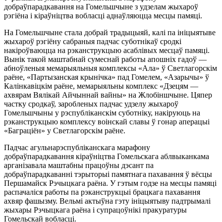
добраўпарадкавання на Гомельшчыне з удзелам жыхароў
рэгіёна і кіраўніцтва вобласці аднаўляюцца месцы памяці.
На Гомельшчыне стала добрай традыцыяй, калі па ініцыятыве
жыхароў рэгіёну сабраныя падчас суботнікаў сродкі
накіроўваюцца на рэканструкцыю асаблівых месцаў памяці.
Вынік такой маштабнай сумеснай работы апошніх гадоў —
абноўленыя мемарыяльныя комплексы «Ала» ў Светлагорскім
раёне, «Партызанская крынічка» пад Гомелем, «Азарычы» ў
Калінкавіцкім раёне, мемарыяльны комплекс «Дзецям —
ахвярам Вялікай Айчыннай вайны» на Жлобіншчыне. Цяпер
частку сродкаў, заробленых падчас удзелу жыхароў
Гомельшчыны у рэспубліканскім суботніку, накіруюць на
рэканструкцыю комплексу воінскай славы ў гонар аперацыі
«Баграціён» у Светлагорскім раёне.
Падчас агульнарэспубліканскага марафону
добраўпарадкавання кіраўніцтва Гомельскага аблвыканкама
арганізавала маштабны працоўны дэсант па
добраўпарадкаванні тэрыторыі памятнага пахавання ў вёсцы
Першамайск Рэчыцкага раёна. У гэтым годзе на месцы памяці
распачаліся работы па рэканструкцыі брацкага пахавання
ахвяр фашызму. Вельмі актыўна гэту ініцыятыву падтрымалі
жыхары Рэчыцкага раёна і супрацоўнікі пракуратуры
Гомельскай вобласці.