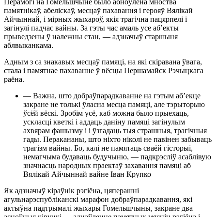
Перамогі на Гомельшчыне было абноўлена мноства
памятнікаў, абеліскаў, месцаў пахавання і герояў Вялікай
Айчыннай, і мірных жыхароў, якія трагічна пацярпелі і
загінулі падчас вайны. За гэты час амаль усе аб’екты
прыведзены ў належны стан, — адзначыў старшыня
аблвыканкама.
Адным з са знакавых месцаў памяці, на які скіравана ўвага,
стала і памятнае пахаванне ў вёсцы Першамайск Рэчыцкага
раёна.
— Важна, што добраўпарадкаванне на гэтым аб’екце
закране не толькі ўласна месца памяці, але тэрыторыю
ўсёй вёскі. Зробім усё, каб можна было прыехаць,
ускласці кветкі і аддаць даніну памяці загінулым
ахвярам фашызму і і ўзгадаць тыя страшныя, трагічныя
гады. Перакананы, што ніхто ніколі не павінен забываць
трагізм вайны. Бо, калі не памятаць сваёй гісторыі,
немагчыма будаваць будучыню, — падкрэсліў асаблівую
значнасць народных праектаў захавання памяці аб
Вялікай Айчыннай вайне Іван Крупко
Як адзначыў кіраўнік рэгіёна, цяперашні
агульнарэспубліканскі марафон добраўпарадкавання, які
актыўна падтрымалі жыхары Гомельшчыны, закране два
асноўныя кірункі — аднаўленне памятных мясцін рэгіёна і