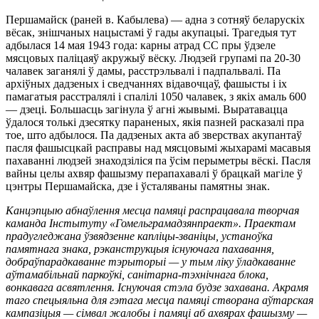
Першамайск (раней в. Кабылева) — адна з сотняў беларускіх
вёсак, знішчаных нацыстамі ў гады акупацыі. Трагедыя тут
адбылася 14 мая 1943 года: карны атрад СС пры ўдзеле
мясцовых паліцаяў акружыў вёску. Людзей групамі па 20-30
чалавек заганялі ў дамы, расстрэльвалі і падпальвалі. Па
архіўных дадзеных і сведчаннях відавочцаў, фашысты і іх
памагатыя расстралялі і спалілі 1050 чалавек, з якіх амаль 600
— дзеці. Большасць загінула ў агні жывымі. Выратавацца
ўдалося толькі дзесятку параненых, якія пазней расказалі пра
тое, што адбылося. Па дадзеных акта аб зверствах акупантаў
пасля фашысцкай расправы над мясцовымі жыхарамі масавыя
пахаванні людзей знаходзіліся па ўсім перыметры вёскі. Пасля
вайны целы ахвяр фашызму перапахавалі ў брацкай магіле ў
цэнтры Першамайска, дзе і ўсталяваны памятны знак.
Канцэпцыю абнаўлення месца памяці распрацавала творчая
каманда Інстытуту «Гомельграмадзянпраект». Праектам
прадугледжана ўзвядзенне капліцы-званіцы, устаноўка
памятнага знака, рэканструкцыя існуючага пахавання,
добраўпарадкаванне тэрыторыі — у тым ліку ўладкаванне
аўтамабільнай паркоўкі, санітарна-тэхнічнага блока,
вонкавага асвятлення. Існуючая стэла будзе захавана. Акрамя
таго спецыяльна для гэтага месца памяці створана аўтарская
кампазіцыя — сімвал жалобы і памяці аб ахвярах фашызму —