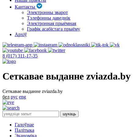
Нашы праекты
Кантакты
Электронны зварот
Тэлефонны даведнік
Электронная прыёмная
Графік асабістага прыёму
Архіў
8 (017) 311-17-35
Сеткавае выданне zviazda.by
Сеткавае выданне zviazda.by
бел
рус
eng
Галоўнае
Палітыка
Эканоміка