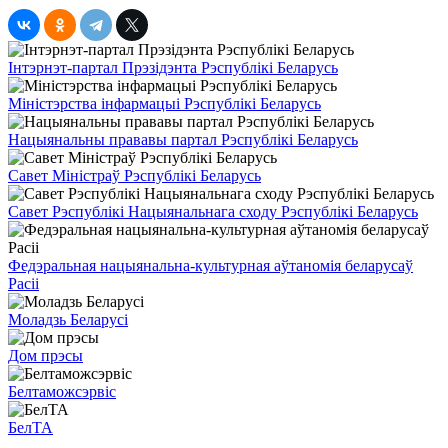
Інтэрнэт-партал Прэзідэнта Рэспублікі Беларусь
Міністэрства інфармацыі Рэспублікі Беларусь
Нацыянальны прававы партал Рэспублікі Беларусь
Савет Міністраў Рэспублікі Беларусь
Савет Рэспублікі Нацыянальнага сходу Рэспублікі Беларусь
Федэральная нацыянальна-культурная аўтаномія беларусаў
Расіі
Моладзь Беларусі
Дом прэсы
Белтаможсэрвіс
БелТА