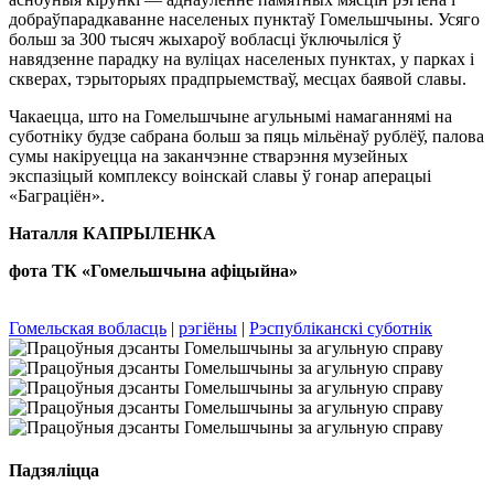
добраўпарадкаванне населеных пунктаў Гомельшчыны. Усяго
больш за 300 тысяч жыхароў вобласці ўключыліся ў
навядзенне парадку на вуліцах населеных пунктах, у парках і
скверах, тэрыторыях прадпрыемстваў, месцах баявой славы.
Чакаецца, што на Гомельшчыне агульнымі намаганнямі на
суботніку будзе сабрана больш за пяць мільёнаў рублёў, палова
сумы накіруецца на заканчэнне стварэння музейных
экспазіцый комплексу воінскай славы ў гонар аперацыі
«Баграціён».
Наталля КАПРЫЛЕНКА
фота ТК «Гомельшчына афіцыйна»
Гомельская вобласць
|
рэгіёны
|
Рэспубліканскі суботнік
Падзяліцца