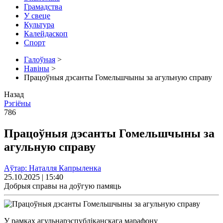
Грамадства
У свеце
Культура
Калейдаскоп
Спорт
Галоўная
>
Навіны
>
Працоўныя дэсанты Гомельшчыны за агульную справу
Назад
Рэгіёны
786
Працоўныя дэсанты Гомельшчыны за
агульную справу
Аўтар: Наталля Капрыленка
25.10.2025 | 15:40
Добрыя справы на доўгую памяць
У рамках агульнарэспубліканскага марафону