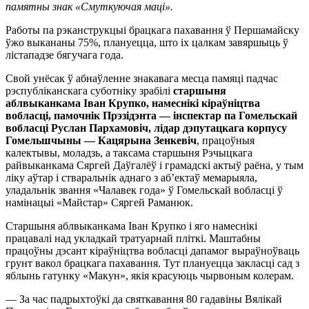
памятны знак «Смуткуючая маці».
Работы па рэканструкцыі брацкага пахавання ў Першамайску
ўжо выкананы 75%, плануецца, што іх цалкам завяршыць ў
лістападзе бягучага года.
Свой унёсак ў абнаўленне знакавага месца памяці падчас
рэспубліканскага суботніку зрабілі
старшыня
аблвыканкама Іван Крупко, намеснікі кіраўніцтва
вобласці, памочнік Прэзідэнта — інспектар па Гомельскай
вобласці Руслан Пархамовіч, лідар дэпутацкага корпусу
Гомельшчыны — Кацярына Зенкевіч
, працоўныя
калектывы, моладзь, а таксама старшыня Рэчыцкага
райвыканкама Сяргей Даўгалёў і грамадскі актыў раёна, у тым
ліку аўтар і стваральнік аднаго з аб’ектаў мемарыяла,
уладальнік звання «Чалавек года» ў Гомельскай вобласці ў
намінацыі «Майстар» Сяргей Раманюк.
Старшыня аблвыканкама Іван Крупко і яго намеснікі
працавалі над укладкай тратуарнай пліткі. Маштабны
працоўны дэсант кіраўніцтва вобласці дапамог выраўноўваць
грунт вакол брацкага пахавання. Тут плануецца закласці сад з
яблынь гатунку «Макун», якія красуюць чырвоным колерам.
— За час падрыхтоўкі да святкавання 80 гадавіны Вялікай