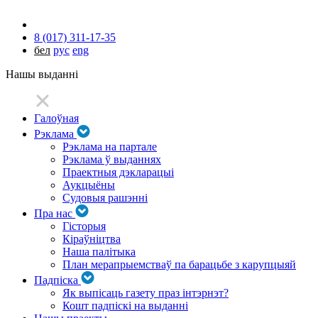
8 (017) 311-17-35
бел
рус
eng
Нашы выданні
Галоўная
Рэклама
Рэклама на партале
Рэклама ў выданнях
Праектныя дэкларацыі
Аукцыёны
Судовыя рашэнні
Пра нас
Гісторыя
Кіраўніцтва
Наша палітыка
План мерапрыемстваў па барацьбе з карупцыяй
Падпіска
Як выпісаць газету праз інтэрнэт?
Кошт падпіскі на выданні