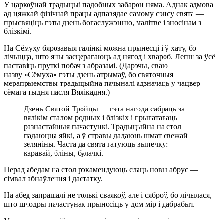
У царкоўнай традыцыі падобных забарон няма. Аднак адмова
ад цяжкай фізічнай працы адпавядае самому сэнсу свята —
прысвяціць гэты дзень богаслужэнню, малітве і зносінам з
блізкімі.
На Сёмуху бярозавыя галінкі можна прынесці і ў хату, бо
лічыцца, што яны засцерагаюць ад нягод і хвароб. Лепш за ўсё
паставіць пруткі побач з абразамі. (Дарэчы, сваю
назву «Сёмуха» гэты дзень атрымаў, бо святочныя
мерапрыемствы традыцыйна пачыналі адзначаць у чацвер
сёмага тыдня пасля Вялікадня.)
Дзень Святой Тройцы — гэта нагода сабраць за
вялікім сталом родных і блізкіх і прыгатаваць
разнастайныя пачастункі. Традыцыйна на стол
падаюцца яйкі, а ў стравы дадаюць шмат свежай
зеляніны. Часта да свята гатуюць выпечку:
каравай, бліны, булачкі.
Перад абедам на стол рэкамендуюць слаць новы абрус —
сімвал абнаўлення і дастатку.
На абед запрашалі не толькі сваякоў, але і сяброў, бо лічылася,
што шчодры пачастунак прыносіць у дом мір і дабрабыт.