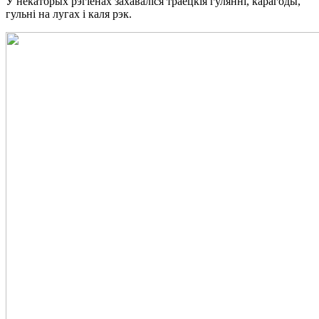
У некаторых рэгіёнах захаваліся траецкія гулянні, карагоды,
гульні на лугах і каля рэк.