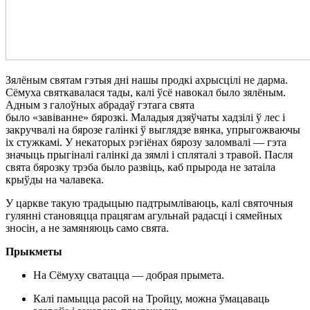
Зялёным святам гэтыя дні нашы продкі ахрысцілі не дарма.
Сёмуха святкавалася тады, калі ўсё навокал было зялёным.
Адным з галоўных абрадаў гэтага свята
было «завіванне» бярозкі. Маладыя дзяўчаты хадзілі ў лес і
закручвалі на бярозе галінкі ў выглядзе вянка, упрыгожваючы
іх стужкамі. У некаторых рэгіёнах бярозу заломвалі — гэта
значыць прыгіналі галінкі да зямлі і спляталі з травой. Пасля
свята бярозку трэба было развіць, каб прырода не затаіла
крыўды на чалавека.
У царкве такую традыцыю падтрымліваюць, калі святочныя
гулянні становяцца працягам агульнай радасці і сямейных
зносін, а не замяняюць само свята.
Прыкметы
На Сёмуху сватацца — добрая прымета.
Калі памыцца расой на Тройцу, можна ўмацаваць