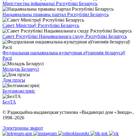
Міністэрства інфармацыі Рэспублікі Беларусь
Нацыянальны прававы партал Рэспублікі Беларусь
Савет Міністраў Рэспублікі Беларусь
Савет Рэспублікі Нацыянальнага сходу Рэспублікі Беларусь
Федэральная нацыянальна-культурная аўтаномія беларусаў
Расіі
Моладзь Беларусі
Дом прэсы
Белтаможсэрвіс
БелТА
© Рэдакцыйна-выдавецкая установа «Выдавецкі дом «Звязда»,
1998–
2026
Электронны зварот