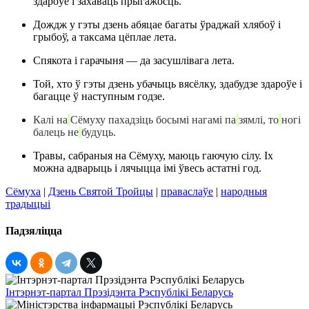
здароўе і захаваць прыгажосць.
Дождж у гэты дзень абяцае багаты ўраджай хлябоў і
грыбоў, а таксама цёплае лета.
Спякота і гарачыня — да засушлівага лета.
Той, хто ў гэты дзень убачыць вясёлку, здабудзе здароўе і
багацце ў наступным годзе.
Калі на
Сёмуху
пахадзіць
босымі нагамі па
зямлі, то
ногі
балець не
будуць.
Травы, сабраныя на Сёмуху, маюць гаючую сілу. Іх
можна адварыць і лячыцца імі ўвесь астатні год.
Сёмуха
|
Дзень Святой Тройцы
|
праваслаўе
|
народныя
традыцыі
Падзяліцца
Інтэрнэт-партал Прэзідэнта Рэспублікі Беларусь