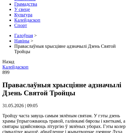
Грамадства
У свеце
Культура
Калейдаскоп
Спорт
Галоўная
>
Навіны
>
Праваслаўныя хрысціяне адзначылі Дзень Святой
Тройцы
Назад
Калейдаскоп
899
Праваслаўныя хрысціяне адзначылі
Дзень Святой Тройцы
31.05.2026 | 09:05
Тройцу часта завуць самым зялёным святам. У гэты дзень
храмы ўпрыгожваюць травой, галінкамі бярозы і кветкамі, а
святары здзяйсняюць літургію ў зялёных уборах. Гэты колер
сімвалізуе жыццё, абнаўленне і жыватворчае дзеянне Духа