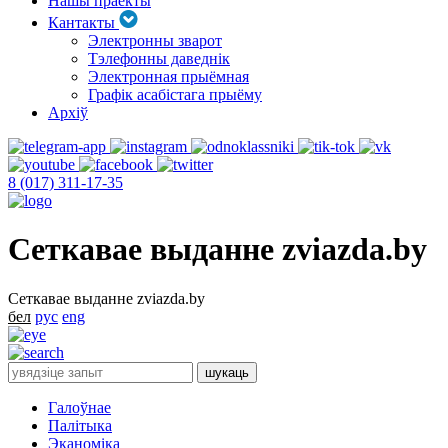
Нашы праекты
Кантакты
Электронны зварот
Тэлефонны даведнік
Электронная прыёмная
Графік асабістага прыёму
Архіў
8 (017) 311-17-35
Сеткавае выданне zviazda.by
Сеткавае выданне zviazda.by
бел
рус
eng
Галоўнае
Палітыка
Эканоміка