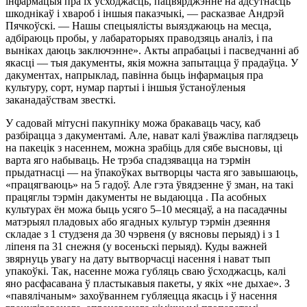
інфармацыя пра іх усходжасць, пацвярджэнне на адсутнасць
шкоднікаў і хвароб і іншыя паказчыкі, — расказвае Андрэй
Пячкоўскі. — Нашы спецыялісты выязджаюць на месца,
адбіраюць пробы, у лабараторыях праводзяць аналіз, і па
выніках даюць заключэнне». Акты апрабацыі і пасведчанні аб
якасці — тыя дакументы, якія можна запытацца ў прадаўца. У
дакументах, напрыклад, павінна быць інфармацыя пра
культуру, сорт, нумар партыі і іншыя ўстаноўленыя
заканадаўствам звесткі.
У садовай мітусні пакупніку можа бракаваць часу, каб
разбірацца з дакументамі. Але, нават калі ўважліва паглядзець
на пакецік з насеннем, можна зрабіць для сябе высновы, ці
варта яго набываць. Не трэба спадзявацца на тэрмін
прыдатнасці — на ўпакоўках вытворцы часта яго завышаюць,
«працягваюць» на 5 гадоў. Але гэта ўвядзенне ў зман, на такі
працяглы тэрмін дакументы не выдаюцца . Па асобных
культурах ён можа быць усяго 5–10 месяцаў, а на пасадачны
матэрыял пладовых або ягадных культур тэрмін дзеяння
складае з 1 студзеня да 30 чэрвеня (у вясновы перыяд) і з 1
ліпеня па 31 снежня (у восеньскі перыяд). Куды важней
звярнуць увагу на дату вытворчасці насення і нават тып
упакоўкі. Так, насенне можа губляць сваю ўсходжасць, калі
яно расфасавана ў пластыкавыя пакеты, у якіх «не дыхае». З
«павялічаным» захоўваннем губляецца якасць і ў насення