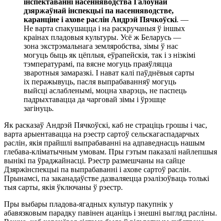
інспектаванні насенняводства Галоўнай
дзяржаўнай інспекцыі па насенняводстве,
каранціне і ахове раслін Андрэй Пячкоўскі
. —
Не варта спакушацца і на раскручаныя ў іншых
краінах пладовыя культуры. Усё ж Беларусь —
зона экстрэмальнага земляробства, зімы ў нас
могуць быць як цёплыя, еўрапейскія, так і з нізкімі
тэмпературамі, па вясне могуць праяўляцца
зваротныя замаразкі. І нават калі паўднёвыя сарты
іх перажывуць, пасля выпрабаванняў могуць
выйсці аслабленымі, моцна хварэць, не паспець
падрыхтавацца да чарговай зімы і ўрэшце
загінуць.
Як расказаў Андрэй Пячкоўскі, каб не страціць грошы і час,
варта арыентавацца на рэестр сартоў сельскагаспадарчых
раслін, якія прайшлі выпрабаванні на адпаведнасць нашым
глебава-кліматычным умовам. Пры гэтым паказалі найлепшыя
вынікі па ўраджайнасці. Рэестр размешчаны на сайце
Дзяржінспекцыі па выпрабаванні і ахове сартоў раслін.
Прынамсі, па заканадаўстве дазваляецца рэалізоўваць толькі
тыя сарты, якія ўключаны ў рэестр.
Пры выбары пладова-ягадных культур пакупнік у
абавязковым парадку павінен ацаніць і знешні выгляд расліны.