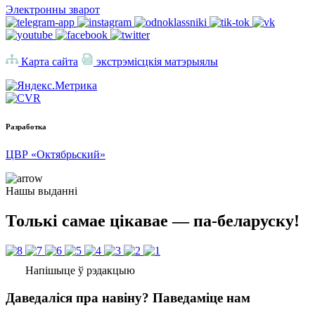
Электронны зварот
Карта сайта
экстрэмісцкія матэрыялы
Разработка
ЦВР «Октябрьский»
Нашы выданні
Толькі самае цікавае — па-беларуску!
Напішыце ў рэдакцыю
Даведаліся пра навіну? Паведаміце нам