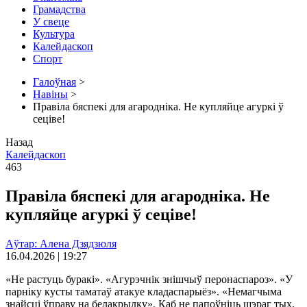
Грамадства
У свеце
Культура
Калейдаскоп
Спорт
Галоўная
>
Навіны
>
Правіла бяспекі для агародніка. Не купляйце агуркі ў
сеціве!
Назад
Калейдаскоп
463
Правіла бяспекі для агародніка. Не
купляйце агуркі ў сеціве!
Аўтар: Алена Дзядзюля
16.04.2026 | 19:27
«Не растуць буракі». «Агурэчнік знішчыў перонаспароз». «У
парніку кусты таматаў атакуе кладаспарыёз». «Немагчыма
знайсці ўправу на белакрылку». Каб не папоўніць шэраг тых,