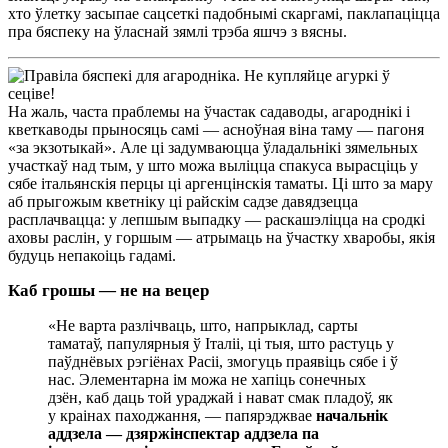
хто ўлетку засыпае сацсеткі падобнымі скаргамі, паклапаціцца
пра бяспеку на ўласнай зямлі трэба яшчэ з вясны.
На жаль, часта праблемы на ўчастак садаводы, агароднікі і
кветкаводы прыносяць самі — асноўная віна таму — пагоня
«за экзотыкай». Але ці задумваюцца ўладальнікі зямельных
участкаў над тым, у што можа выліцца спакуса вырасціць у
сябе італьянскія перцы ці аргенцінскія таматы. Ці што за мару
аб прыгожым кветніку ці райскім садзе давядзецца
расплачвацца: у лепшым выпадку — раскашэліцца на сродкі
аховы раслін, у горшым — атрымаць на ўчастку хваробы, якія
будуць непакоіць гадамі.
Каб грошы — не на вецер
«Не варта разлічваць, што, напрыклад, сарты
таматаў, папулярныя ў Італіі, ці тыя, што растуць у
паўднёвых рэгіёнах Расіі, змогуць праявіць сябе і ў
нас. Элементарна ім можа не хапіць сонечных
дзён, каб даць той ураджай і нават смак пладоў, як
у краінах паходжання, — папярэджвае
начальнік
аддзела —
дзяржінспектар аддзела па