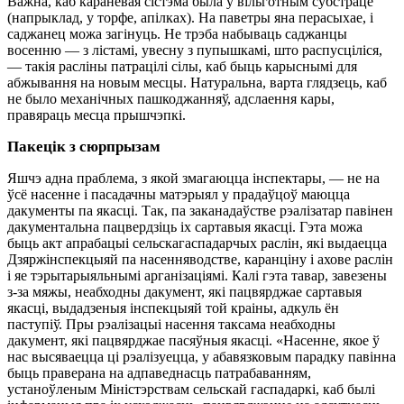
Важна, каб каранёвая сістэма была ў вільготным субстраце
(напрыклад, у торфе, апілках). На паветры яна перасыхае, і
саджанец можа загінуць. Не трэба набываць саджанцы
восенню — з лістамі, увесну з пупышкамі, што распусціліся,
— такія расліны патрацілі сілы, каб быць карыснымі для
абжывання на новым месцы. Натуральна, варта глядзець, каб
не было механічных пашкоджанняў, адслаення кары,
правяраць месца прышчэпкі.
Пакецік з сюрпрызам
Яшчэ адна праблема, з якой змагаюцца інспектары, — не на
ўсё насенне і пасадачны матэрыял у прадаўцоў маюцца
дакументы па якасці. Так, па заканадаўстве рэалізатар павінен
дакументальна пацвердзіць іх сартавыя якасці. Гэта можа
быць акт апрабацыі сельскагаспадарчых раслін, які выдаецца
Дзяржінспекцыяй па насенняводстве, каранціну і ахове раслін
і яе тэрытарыяльнымі арганізаціямі. Калі гэта тавар, завезены
з-за мяжы, неабходны дакумент, які пацвярджае сартавыя
якасці, выдадзеныя інспекцыяй той краіны, адкуль ён
паступіў. Пры рэалізацыі насення таксама неабходны
дакумент, які пацвярджае пасяўныя якасці. «Насенне, якое ў
нас высяваецца ці рэалізуецца, у абавязковым парадку павінна
быць праверана на адпаведнасць патрабаванням,
устаноўленым Міністэрствам сельскай гаспадаркі, каб былі