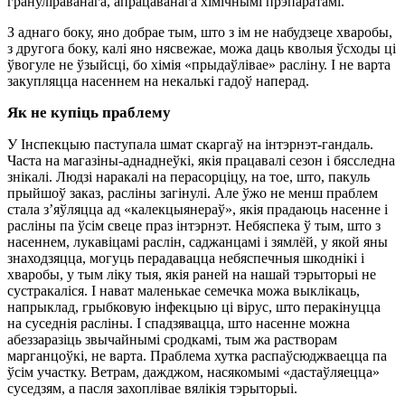
грануліраванага, апрацаванага хімічнымі прэпаратамі.
З аднаго боку, яно добрае тым, што з ім не набудзеце хваробы,
з другога боку, калі яно нясвежае, можа даць кволыя ўсходы ці
ўвогуле не ўзыйсці, бо хімія «прыдаўлівае» расліну. І не варта
закупляцца насеннем на некалькі гадоў наперад.
Як не купіць праблему
У Інспекцыю паступала шмат скаргаў на інтэрнэт-гандаль.
Часта на магазіны-аднаднеўкі, якія працавалі сезон і бясследна
знікалі. Людзі наракалі на перасорціцу, на тое, што, пакуль
прыйшоў заказ, расліны загінулі. Але ўжо не менш праблем
стала з’яўляцца ад «калекцыянераў», якія прадаюць насенне і
расліны па ўсім свеце праз інтэрнэт. Небяспека ў тым, што з
насеннем, лукавіцамі раслін, саджанцамі і зямлёй, у якой яны
знаходзяцца, могуць перадавацца небяспечныя шкоднікі і
хваробы, у тым ліку тыя, якія раней на нашай тэрыторыі не
сустракаліся. І нават маленькае семечка можа выклікаць,
напрыклад, грыбковую інфекцыю ці вірус, што перакінуцца
на суседнія расліны. І спадзявацца, што насенне можна
абеззаразіць звычайнымі сродкамі, тым жа растворам
марганцоўкі, не варта. Праблема хутка распаўсюджваецца па
ўсім участку. Ветрам, дажджом, насякомымі «дастаўляецца»
суседзям, а пасля захоплівае вялікія тэрыторыі.