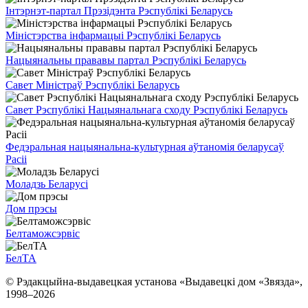
Інтэрнэт-партал Прэзідэнта Рэспублікі Беларусь
Міністэрства інфармацыі Рэспублікі Беларусь
Нацыянальны прававы партал Рэспублікі Беларусь
Савет Міністраў Рэспублікі Беларусь
Савет Рэспублікі Нацыянальнага сходу Рэспублікі Беларусь
Федэральная нацыянальна-культурная аўтаномія беларусаў
Расіі
Моладзь Беларусі
Дом прэсы
Белтаможсэрвіс
БелТА
© Рэдакцыйна-выдавецкая установа «Выдавецкі дом «Звязда»,
1998–
2026