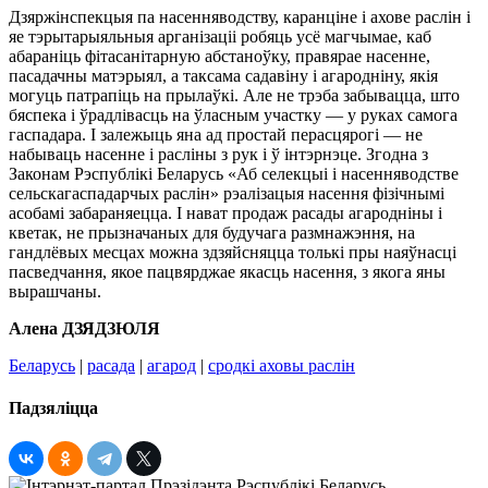
Дзяржінспекцыя па насенняводству, каранціне і ахове раслін і
яе тэрытарыяльныя арганізаціі робяць усё магчымае, каб
абараніць фітасанітарную абстаноўку, правярае насенне,
пасадачны матэрыял, а таксама садавіну і агародніну, якія
могуць патрапіць на прылаўкі. Але не трэба забывацца, што
бяспека і ўрадлівасць на ўласным участку — у руках самога
гаспадара. І залежыць яна ад простай перасцярогі — не
набываць насенне і расліны з рук і ў інтэрнэце. Згодна з
Законам Рэспублікі Беларусь «Аб селекцыі і насенняводстве
сельскагаспадарчых раслін» рэалізацыя насення фізічнымі
асобамі забараняецца. І нават продаж расады агародніны і
кветак, не прызначаных для будучага размнажэння, на
гандлёвых месцах можна здзяйсняцца толькі пры наяўнасці
пасведчання, якое пацвярджае якасць насення, з якога яны
вырашчаны.
Алена ДЗЯДЗЮЛЯ
Беларусь
|
расада
|
агарод
|
сродкі аховы раслін
Падзяліцца