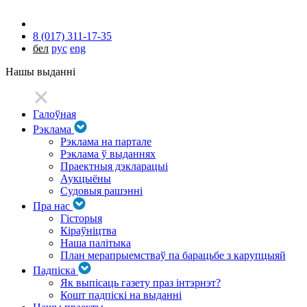
8 (017) 311-17-35
бел
рус
eng
Нашы выданні
Галоўная
Рэклама
Рэклама на партале
Рэклама ў выданнях
Праектныя дэкларацыі
Аукцыёны
Судовыя рашэнні
Пра нас
Гісторыя
Кіраўніцтва
Наша палітыка
План мерапрыемстваў па барацьбе з карупцыяй
Падпіска
Як выпісаць газету праз інтэрнэт?
Кошт падпіскі на выданні