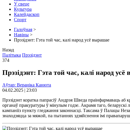
У свеце
Культура
Калейдаскоп
Спорт
Галоўная
>
Навіны
>
Прэзідэнт: Гэта той час, калі народ усё вырашае
Назад
Палітыка
Прэзідэнт
374
Прэзідэнт: Гэта той час, калі народ усё
Аўтар: Вераніка Канюта
04.02.2025 | 23:03
Прэзідэнт коратка папрасіў Андрэя Шведа праінфармаваць аб к
органаў пракуратуры ў мінулым годзе. Акрамя таго, беларускі 
кампанііз пункту гледжання законнасці. Таксама ў Палацы Незале
знаходзяцца за мяжой, па пытаннях здзяйснення імі правапару