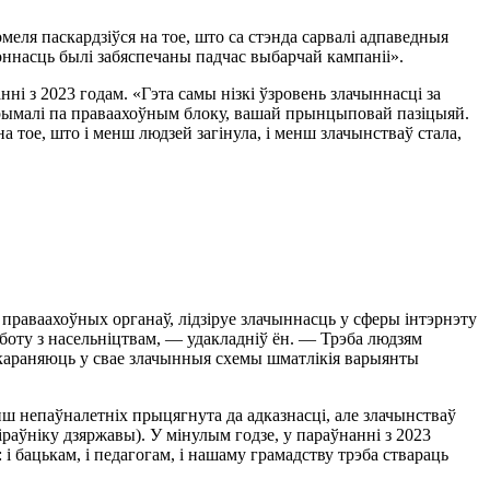
еля паскардзіўся на тое, што са стэнда сарвалі адпаведныя
коннасць былі забяспечаны падчас выбарчай кампаніі».
ні з 2023 годам. «Гэта самы нізкі ўзровень злачыннасці за
прымалі па праваахоўным блоку, вашай прынцыповай пазіцыяй.
 тое, што і менш людзей загінула, і менш злачынстваў стала,
праваахоўных органаў, лідзіруе злачыннасць у сферы інтэрнэту
боту з насельніцтвам, — удакладніў ён. — Трэба людзям
 укараняюць у свае злачынныя схемы шматлікія варыянты
нш непаўналетніх прыцягнута да адказнасці, але злачынстваў
раўніку дзяржавы). У мінулым годзе, у параўнанні з 2023
і бацькам, і педагогам, і нашаму грамадству трэба ствараць