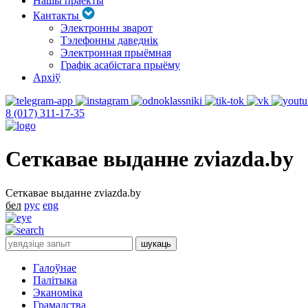
Нашы праекты
Кантакты
Электронны зварот
Тэлефонны даведнік
Электронная прыёмная
Графік асабістага прыёму
Архіў
8 (017) 311-17-35
Сеткавае выданне zviazda.by
Сеткавае выданне zviazda.by
бел
рус
eng
Галоўнае
Палітыка
Эканоміка
Грамадства