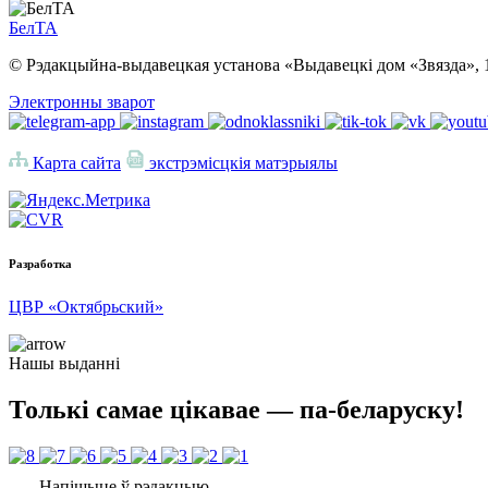
БелТА
© Рэдакцыйна-выдавецкая установа «Выдавецкі дом «Звязда», 
Электронны зварот
Карта сайта
экстрэмісцкія матэрыялы
Разработка
ЦВР «Октябрьский»
Нашы выданні
Толькі самае цікавае — па-беларуску!
Напішыце ў рэдакцыю