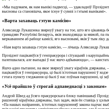
«Мы падумаем, як нам вынікі падвесці, — удакладніў Прэзідэнт
высновы са становішча, якое існуе ў сувязі з гэтымі вынікамі».
«Варта захаваць гэтую камісію»
Аляксандр Лукашэнка звярнуў увагу на тое, што яго цікавяць б
грамадзян Рэспублікі Беларусь, якія знаходзяцца за мяжой, па
меркаваннем аб рабоце камісіі, яго высновамі, якія ў тым ліку 
«Нам варта захаваць гэтую камісію, — лічыць Аляксандр Лукашэ
Прэзідэнт пацікавіўся ў генпракурора і сітуацыяй з карупцыйн
палепшылася, але выпадкі ў нас яшчэ адбываюцца», — канстат
Яшчэ адно пытанне, на якое звярнуў увагу кіраўнік дзяржавы, 
пацікавіўся ў генпракурора, ці былі істотныя парушэнні ў ходз
гэтага пункту гледжання ці былі ў нас пэўныя парушэнні, ці за
«Усё прайшло ў строгай адпаведнасці з законам»
Андрэй Швед ад ўсяго пракурорскага блоку павіншаваў Прэзідэн
рашэнняў кіраўніка дзяржавы, тых задач, якія ён ставіць у цэ
«Па нашых назіраннях, істотных парушэнняў закона падчас выб
якія насілі прыкметы адміністрацыйнага характару, але ў цэлым