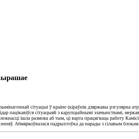
 вырашае
рымінагеннай сітуацыі ў краіне (кіраўнік дзяржавы рэгулярна а
лідар пацікавіўся сітуацыяй з карупцыйнымі злачынствамі, мерка
жнасці ішла размова аб тым, ці варта працягваць работу Камісіі 
шэнняў. Абмяркоўвалася падрыхтоўка да нарады з сілавым блокам