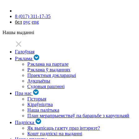
8 (017) 311-17-35
бел
рус
eng
Нашы выданні
Галоўная
Рэклама
Рэклама на партале
Рэклама ў выданнях
Праектныя дэкларацыі
Аукцыёны
Судовыя рашэнні
Пра нас
Гісторыя
Кіраўніцтва
Наша палітыка
План мерапрыемстваў па барацьбе з карупцыяй
Падпіска
Як выпісаць газету праз інтэрнэт?
Кошт падпіскі на выданні