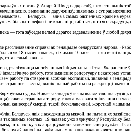
зяржаўных органаў, Андрэй Швед падкрэсліў, што гэта вынік той 
ачыннасцю, выкананне даручэнняў, звязаных з супрацьдзеяннем в
едамства. — Беларусь — адна з самых бяспечных краін на еўразій
уць мабільны тэлефон і не клапаціцца аб тым, што яго скрадуць, 
ека — гэта заўсёды вельмі дарагое задавальненне ў любой дзяржа
зе расследаванне справы аб генацыдзе беларускага народа. «Раб
ольш як 18 тысяч чалавек, з іх амаль 9 тысяч — гэта вязні кан
у, гэта вельмі важна».
а, рэалізуюцца многія іншыя ініцыятывы. «Гэта і ўкараненне ў н
ў ідэалагічную работу, гэта змяненне рэпертуару некаторых уста
ем работу па стварэнні асобнай экспазіцыі, звязанай з генацыд
ыя страшныя звесткі, вынікі нашай работы па раскрыцці злачын
ярхоўным судом. Новае заканадасўтва дазваляе завочна судзіць н
ца): такога страшнага тэрору, такога масавага знішчэння па часе,
толькі канвеераў смерці, такой бесчалавечнай, жорсткай машыны
ублікі Беларусь, якія знаходзяцца за мяжой, па пытаннях здзяйсн
ва так званых збеглых, 19 чалавек ужо вярнуліся ў Рэспубліку Б
ведаем, што частку з іх апрацоўваюць замежныя спецслужбы. Тыя л
 да беларусаў адносіны і якім чынам перашкаджаюць вяртанню наш