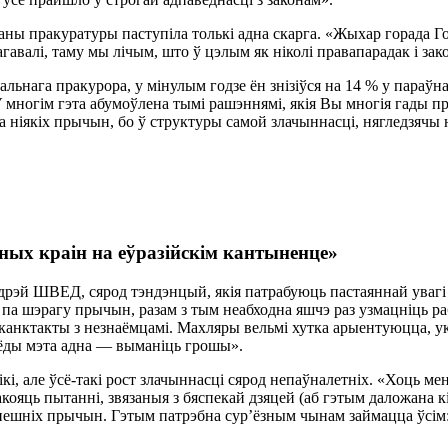
ы пракуратуры паступіла толькі адна скарга. «Жыхар горада Гом
гавалі, таму мы лічым, што ў цэлым як ніколі правапарадак і за
нага пракурора, у мінулым годзе ён знізіўся на 14 % у параўнан
У многім гэта абумоўлена тымі рашэннямі, якія Вы многія гады 
 ніякіх прычын, бо ў структуры самой злачыннасці, нягледзячы на
ых краін на еўразійскім кантыненце»
дрэй ШВЕД, сярод тэндэнцый, якія патрабуюць пастаяннай увагі 
па шэрагу прычын, разам з тым неабходна яшчэ раз узмацніць ра
ы, канктакты з незнаёмцамі. Махляры вельмі хутка арыентуюцца,
сёды мэта адна — выманіць грошы».
і, але ўсё-такі рост злачыннасці сярод непаўналетніх. «Хоць ме
ояць пытанні, звязаныя з бяспекай дзяцей (аб гэтым даложана кі
 знешніх прычын. Гэтым патрэбна сур’ёзным чынам займацца ўсім: 