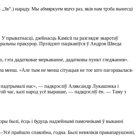
„Зв“.) нараду. Мы абмяркуем яшчэ раз, якія нам трэба вынесці
 прыватнасці, дзейнасць Камісіі па разглядзе зваротаў
неральны пракурор. Прэзідэнт пацікавіўся ў Андрэя Шведа
ло, гэта дадатковае меркаванне, дадатковы пункт гледжання».
ала менш. «Але тым не менш сітуацыя не тое што пагоршылася-
ы падтрымалі нас», — падкрэсліў Аляксандр Лукашэнка і
той час, калі народ усё вырашае, — падкрэсліў ён. — Таму з
ры былі, ёсць і будуць надзейнымі памочнікамі ў выканні
—Усё прайшло спакойна, годна. Былі невялікія правапарушэнні,