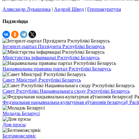
Аляксандр Лукашэнка
|
Андрэй Швед
|
Генпракуратура
Падзяліцца
Інтэрнэт-партал Прэзідэнта Рэспублікі Беларусь
Міністэрства інфармацыі Рэспублікі Беларусь
Нацыянальны прававы партал Рэспублікі Беларусь
Савет Міністраў Рэспублікі Беларусь
Савет Рэспублікі Нацыянальнага сходу Рэспублікі Беларусь
Федэральная нацыянальна-культурная аўтаномія беларусаў Расіі
Моладзь Беларусі
Дом прэсы
Белтаможсэрвіс