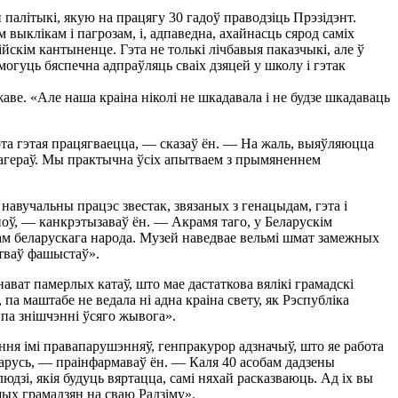
палітыкі, якую на працягу 30 гадоў праводзіць Прэзідэнт.
ыклікам і пагрозам, і, адпаведна, ахайнасць сярод саміх
скім кантыненце. Гэта не толькі лічбавыя паказчыкі, але ў
могуць бяспечна адпраўляць сваіх дзяцей у школу і гэтак
ве. «Але наша краіна ніколі не шкадавала і не будзе шкадаваць
ота гэтая працягваецца, — сказаў ён. — На жаль, выяўляюцца
цлагераў. Мы практычна ўсіх апытваем з прымяненнем
авучальны працэс звестак, звязаных з генацыдам, гэта і
ноў, — канкрэтызаваў ён. — Акрамя таго, у Беларускім
ам беларускага народа. Музей наведвае вельмі шмат замежных
стваў фашыстаў».
ават памерлых катаў, што мае дастаткова вялікі грамадскі
 па маштабе не ведала ні адна краіна свету, як Рэспубліка
 па знішчэнні ўсяго жывога».
ення імі правапарушэнняў, генпракурор адзначыў, што яе работа
еларусь, — праінфармаваў ён. — Каля 40 асобам дадзены
юдзі, якія будуць вяртацца, самі няхай расказваюць. Ад іх вы
ых грамадзян на сваю Радзіму».