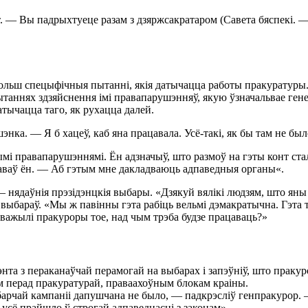
. — Вы падрыхтуеце разам з дзяржсакратаром (Савета бяспекі. — 
ольш спецыфічныя пытанні, якія датычацца работы пракуратуры. У
 пытаннях здзяйснення імі правапарушэнняў, якую ўзначальвае ге
датычацца таго, як рухацца далей.
нка. — Я б хацеў, каб яна працавала. Усё-такі, як бы там не бы
ымі правапарушэннямі. Ён адзначыў, што размоў на гэты конт ст
аваў ён. — Аб гэтым мне дакладваюць адпаведныя органы«.
— нядаўнія прэзідэнцкія выбары. «Дзякуй вялікі людзям, што ян
е выбараў. «Мы ж павінны гэта рабіць вельмі дэмакратычна. Гэта 
ўважылі пракуроры тое, над чым трэба будзе працаваць?»
та з пераканаўчай перамогай на выбарах і запэўніў, што пракуро
лым перад пракуратурай, праваахоўным блокам краіны.
арчай кампаніі дапушчана не было, — падкрэсліў генпракурор. 
 усё прайшло ў строгай адпаведнасці з законам».