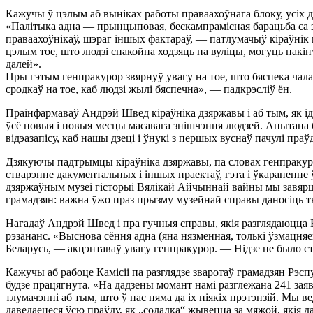
Кажучы ў цэлым аб выніках работы праваахоўнага блоку, усіх д
«Палітыка адна — прынцыповая, бескампрамісная барацьба са зл
праваахоўнікаў, шэраг іншых фактараў, — патлумачыў кіраўнік в
цэлым тое, што людзі спакойна ходзяць па вуліцы, могуць пакін
далей».
Пры гэтым генпракурор звярнуў увагу на тое, што бяспека чалав
сродкаў на тое, каб людзі жылі бяспечна», — падкрэсліў ён.
Праінфармаваў Андрэй Швед кіраўніка дзяржавы і аб тым, як ід
ўсё новыя і новыя месцы масавага знішчэння людзей. Апытана б
відэазапісу, каб нашы дзеці і ўнукі з першых вуснаў пачулі праўд
Дзякуючы падтрымцы кіраўніка дзяржавы, па словах генпракурор
стварэнне дакументальных і іншых праектаў, гэта і ўкараненне 
дзяржаўным музеі гісторыі Вялікай Айчыннай вайны мы завярша
грамадзян: важна ўжо праз прызму музейнай справы даносіць т
Нагадаў Андрэй Швед і пра гучныя справы, якія разглядаюцца В
рэзананс. «Выснова сёння адна (яна нязменная, толькі ўзмацняец
Беларусь, — акцэнтаваў увагу генпракурор. — Нідзе не было с
Кажучы аб рабоце Камісіі па разглядзе зваротаў грамадзян Рэсп
будзе працягнута. «На дадзены момант намі разглежана 241 зая
тлумачэнні аб тым, што ў нас няма да іх ніякіх прэтэнзій. Мы 
даведаецеся ўсю праўду, як „соладка“ жывецца за мяжой, якія