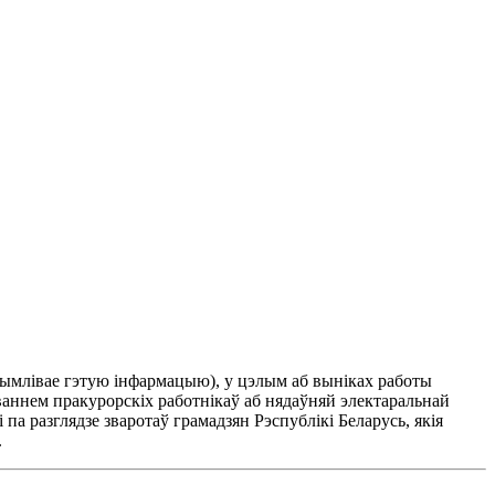
трымлівае гэтую інфармацыю), у цэлым аб выніках работы
ваннем пракурорскіх работнікаў аб нядаўняй электаральнай
па разглядзе зваротаў грамадзян Рэспублікі Беларусь, якія
.