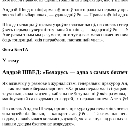
Андрэй Швед праінфармаваў, што ў электаральны перыяд у орган
звесткі аб выбаршчках, — удакладніў ён. — Праваахоўнікі адрэа
Што датычыцца ў цэлым узроўню злачыннасці, па словах генераль
ўвесь перыяд суверэнітэту нашай краіны, — падкрэсліў ён. — 
Але разам з тым мы разумеем, што тут для самазаспакаення няма
ёсць тэндэнцыі, якія патрабуюць пастаяннай увагі».
Фота БелТА
У тэму
Андрэй ШВЕД: «Беларусь — адна з самых бяспечн
Як адзначыў у размове з журналістамі генеральны пракурор Ан
— так званыя кібермахлярствы. «Хаця мы пераламалі сітуацыю 
тлумачыць кожны дзень, каб яны не ўступалі ні ў якія размов
маніпуляцый са свядомасцю людзей, іх перакананнем. Але заў
Па словах Андрэя Шведа, органы пракуратуры непакоіць невялік
яны здзейснілі больш, — канкрэтызаваў ён. — Таксама нас непак
годам, павялічылася колькасць дзяцей, якія загінулі ад розных
нашым дзецям бяспечнае асяроддзе».