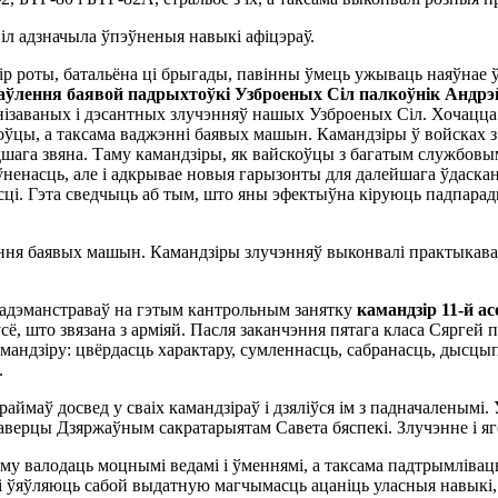
іл адзначыла ўпэўненыя навыкі афіцэраў.
ір роты, батальёна ці брыгады, павінны ўмець ужываць наяўнае 
раўлення баявой падрыхтоўкі Узброеных Сіл палкоўнік Анд
ізаваных і дэсантных злучэнняў нашых Узброеных Сіл. Хочацца 
цы, а таксама ваджэнні баявых машын. Камандзіры ў войсках з’яў
шага звяна. Таму камандзіры, як вайскоўцы з багатым службовы
пэўненасць, але і адкрывае новыя гарызонты для далейшага ўдаск
асці. Гэта сведчыць аб тым, што яны эфектыўна кіруюць падпар
аення баявых машын. Камандзіры злучэнняў выконвалі практыкава
адэманстраваў на гэтым кантрольным занятку
камандзір 11-й а
ўсё, што звязана з арміяй. Пасля заканчэння пятага класа Сяргей
амандзіру: цвёрдасць характару, сумленнасць, сабранасць, дысцы
.
аймаў досвед у сваіх камандзіраў і дзяліўся ім з падначаленымі.
аверцы Дзяржаўным сакратарыятам Савета бяспекі. Злучэнне і яг
му валодаць моцнымі ведамі і ўменнямі, а таксама падтрымлівац
 ўяўляюць сабой выдатную магчымасць ацаніць уласныя навыкі, а