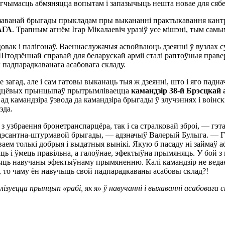
магчымасць абмяняцца вопытам і запазычыць нешта новае для сяб
нізаванай брыгады прыкладам пры выкананні практыкавання кант
АГА
. Трапным агнём Ігар Мікалаевіч уразіў усе мішэні, тым са
вак і палігонаў. Ваеннаслужачыя асвойваюць дзеянні ў вузлах с
тодзённай справай для беларускай арміі сталі раптоўныя праверк
х падпарадкаванага асабовага складу.
 загад, але і сам гатовы выканаць тыя ж дзеянні, што і яго падна
ыццёвых прынцыпаў прытрымліваецца
камандзір 38-й Брэсцкай
ад камандзіра ўзвода да камандзіра брыгады ў злучэннях і воінс
эда.
узбраення бронетранспарцёра, так і са стралковай зброі, — гэта
ір дэсантна-штурмавой брыгады, — адзначыў Валерый Булыга. — Г
ваем толькі добрыя і выдатныя вынікі. Якую б пасаду ні займаў аф
аць і ўмець правільна, а галоўнае, эфектыўна прымяняць. У бой з
быць навучаны эфектыўнаму прымяненню. Калі камандзір не ведае
оі, то чаму ён навучыць свой падпарадкаваны асабовы склад?!
зуецца прынцып «рабі, як я» ў навучанні і выхаванні асабовага с