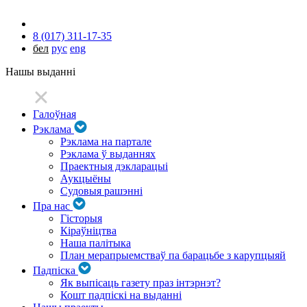
8 (017) 311-17-35
бел
рус
eng
Нашы выданні
Галоўная
Рэклама
Рэклама на партале
Рэклама ў выданнях
Праектныя дэкларацыі
Аукцыёны
Судовыя рашэнні
Пра нас
Гісторыя
Кіраўніцтва
Наша палітыка
План мерапрыемстваў па барацьбе з карупцыяй
Падпіска
Як выпісаць газету праз інтэрнэт?
Кошт падпіскі на выданні