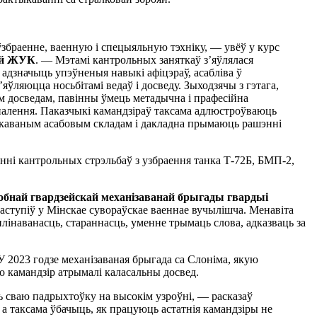
ўзбраенне, ваенную і спецыяльную тэхніку, — увёў у курс
рэй ЖУК
. — Мэтамі кантрольных заняткаў з’яўлялася
адзначыць упэўненыя навыкі афіцэраў, асабліва ў
ляюцца носьбітамі ведаў і досведу. Зыходзячы з гэтага,
м досведам, павінны ўмець метадычна і прафесійна
аналення. Паказчыкі камандзіраў таксама адлюстроўваюць
адкаваным асабовым складам і дакладна прымаюць рашэнні
нні кантрольных стрэльбаў з узбраення танка Т-72Б, БМП-2,
собнай гвардзейскай механізаванай брыгады гвардыі
 паступіў у Мінскае сувораўскае ваеннае вучылішча. Менавіта
плінаванасць, стараннасць, уменне трымаць слова, адказваць за
 У 2023 годзе механізаваная брыгада са Слоніма, якую
о камандзір атрымалі каласальны досвед.
ь сваю падрыхтоўку на высокім узроўні, — расказаў
 таксама ўбачыць, як працуюць астатнія камандзіры не