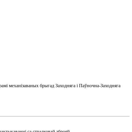
ірамі механізаваных брыгад Заходняга і Паўночна-Заходняга
рактыкаванні са стралковай зброяй.