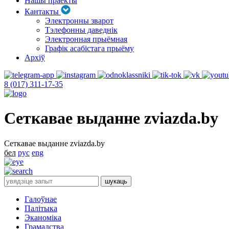
Нашы праекты
Кантакты
Электронны зварот
Тэлефонны даведнік
Электронная прыёмная
Графік асабістага прыёму
Архіў
8 (017) 311-17-35
Сеткавае выданне zviazda.by
Сеткавае выданне zviazda.by
бел
рус
eng
Галоўнае
Палітыка
Эканоміка
Грамадства