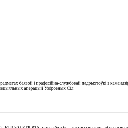
прадметах баявой і прафесійна-службовай падрыхтоўкі з камандз
спецыяльных аперацый Узброеных Сіл.
 БТР-80 і БТР-82А, стральбе з іх, а таксама выконвалі розныя п