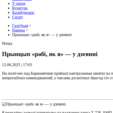
У свеце
Культура
Калейдаскоп
Спорт
Галоўная
>
Навіны
>
Прынцып «рабі, як я» — у дзеянні
Назад
Прынцып «рабі, як я» — у дзеянні
12.06.2025 | 17:03
На палігоне пад Баранавічамі прайшлі кантрольныя заняткі па 
аператыўных камандаванняў, а таксама дэсантных брыгад сіл 
Камандзіры здавалі нарматывы па ваджэнни танка Т-72Б, БМП-2,