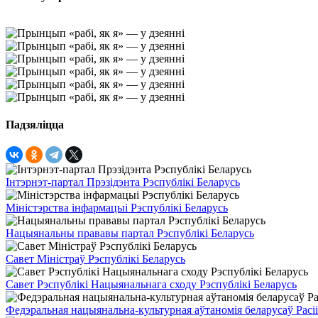
Падзяліцца
Інтэрнэт-партал Прэзідэнта Рэспублікі Беларусь
Міністэрства інфармацыі Рэспублікі Беларусь
Нацыянальны прававы партал Рэспублікі Беларусь
Савет Міністраў Рэспублікі Беларусь
Савет Рэспублікі Нацыянальнага сходу Рэспублікі Беларусь
Федэральная нацыянальна-культурная аўтаномія беларусаў Расіі