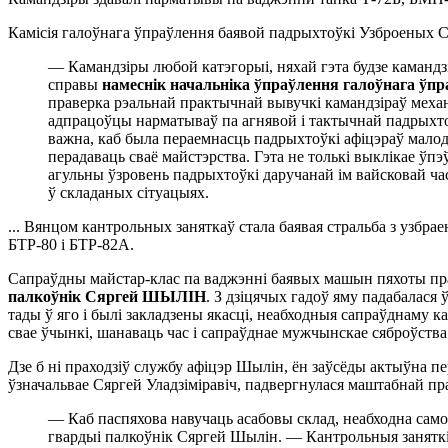
Камісія галоўнага ўпраўлення баявой падрыхтоўкі Узброеных С
— Камандзіры любой катэгорыі, няхай гэта будзе камандз
справы
намеснік начальніка ўпраўлення галоўнага ўп
праверка рэальнай практычнай вывучкі камандзіраў механ
адпрацоўцы нарматываў па агнявой і тактычнай падрыхтоў
важна, каб была пераемнасць падрыхтоўкі афіцэраў малод
перадаваць сваё майстэрства. Гэта не толькі выклікае ў
агульны ўзровень падрыхтоўкі даручанай ім вайсковай ч
ў складаных сітуацыях.
... Вянцом кантрольных заняткаў стала баявая стральба з узбр
БТР-80 і БТР-82А.
Сапраўдны майстар-клас па ваджэнні баявых машын пяхоты пр
палкоўнік Сяргей ШЫЛІН
. З дзіцячых гадоў яму падабалася 
тады ў яго і былі закладзены якасці, неабходныя сапраўднаму к
свае ўчынкі, шанаваць час і сапраўднае мужчынскае сяброўства
Дзе б ні праходзіў службу афіцэр Шылін, ён заўсёды актыўна пер
ўзначальвае Сяргей Уладзіміравіч, падвергнулася маштабнай пр
— Каб паспяхова навучаць асабовы склад, неабходна само
гвардыі палкоўнік Сяргей Шылін. — Кантрольныя заняткі