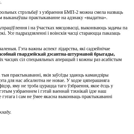
е.
рольных стрэльбаў з узбраення БМП-2 можна смела назваць
мым выканаўшы практыкаванне на адзнаку «выдатна».
упраціўлення і на ўчастках мясцовасці, выконваюць задачы па
і. Усе падраздзяленні і воінскія часці стараюцца паказаць
чаленыя. Гэта важны аспект лідарства, які садзейнічае
 асобнай гвардзейскай дэсантна-штурмавой брыгады,
кіх часцях сіл спецыяльных аперацый і кожны раз асабістым
 тыя практыкаванні, якія заўсёды здаюць камандзіры
эта для нас абсалютна не новае. У ходзе цяперашняга
іцэр, яму не трэба цурацца таго ўзбраення, якое ёсць у
 гэтым узбраеннем і гэтай ваеннай тэхнікай ідзе наш
 гэтага і сам не ўмее якасна выконваць практыкаванні
кладу.