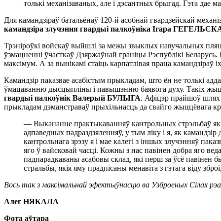
толькі механізаваных, але і дэсантных брыгад. Гэта дае 
Для камандзіраў батальёнаў 120-й асобнай гвардзейскай меха
камандзіра злучэння гвардыі палкоўніка Ігара ГЕГЕЛЬСК
Трэніроўкі войскаў выйшлі за межы звыклых навучальных пляцо
ўзмацненні ўчасткаў Дзяржаўнай граніцы Рэспублікі Беларусь. Ш
максімум. А за вынікамі стаіць карпатлівая праца камандзіраў і
Камандзір паказвае асабістым прыкладам, што ён не толькі аддае
ўмацаванню дысцыпліны і павышэнню баявога духу. Такіх ж
гвардыі палкоўнік Валерый БУЛЫГА
. Афіцэр прайшоў шлях 
прыкладам дэманстраваў прыхільнасць да свайго жыццёвага кр
— Выкананне практыкаванняў кантрольных стрэльбаў як з 
адпаведных падраздзяленняў, у тым ліку і я, як камандз
кантрольнага зрэзу я і мае калегі з іншых злучэнняў паказ
яго ў вайсковай часці. Кожны з нас павінен добра яго вед
падпарадкаваны асабовы склад, які перш за ўсё павінен 
стральбы, якія яму прадпісаны менавіта з гэтага віду збр
Вось так з максімальнай эфектыўнасцю ва Узброеных Сілах рэалі
Алег НЯКАЛА
Фота аўтара